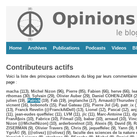
Home
Archives
Publications
Podcasts
Videos
B
Contributeurs actifs
Voici la liste des principaux contributeurs du blog par leurs commentair
page :
macha
(113),
Michel Nizon
(96),
Pierre
(85),
Fabien
(66),
herve
(66),
lea
rthomas
(30),
Sylvain
(29),
Olivier Auber
(29),
Daniel COHEN-ZARDI
(2
julien
(19),
Patrick
(19),
Fab
(19),
jmplanche
(17),
Arnaud@Thurudev (
vicnent
(16),
bobonofx
(15),
Paul Gateau
(15),
Pierre Jol
(14),
patr_ix
(
(13),
Franck Revelin (@FranckAtDell)
(13),
Lionel
(12),
Pascal
(12),
anj
(11),
jean-eudes queffelec
(11),
LVM
(11),
jlc
(11),
Marc-Antoine
(11),
dp
FranÃ§ois
(10),
Fabrice
(10),
Filmail
(10),
babar
(10),
arnaud
(10),
Vinc
Nizon (@MichelNizon)
(10),
arderborelnot
(10),
Alexis
(9),
David
(9),
R
ZISERMAN
(9),
Olivier Travers
(9),
Chris
(9),
jequeffelec
(9),
Yann
(9),
YgriÃ©
(9),
(@olivez) (@olivez)
(9),
faculte des sciences de la nature e