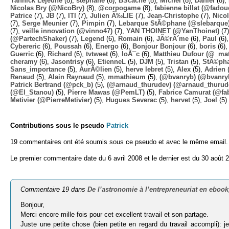
Yannick Lejeune
(8),
stephane
(8),
BScache
(8),
Michel
(8),
Daniel
(8),
Nicolas Bry (@NicoBry)
(8),
@corpogame
(8),
fabienne billat (@fadou
Patrice
(7),
JB
(7),
ITI
(7),
Julien Ã‰LIE
(7),
Jean-Christophe
(7),
Nico
(7),
Serge Meunier
(7),
Pimpin
(7),
Lebarque StÃ©phane (@slebarque
(7),
veille innovation (@vinno47)
(7),
YAN THOINET (@YanThoinet)
(7
(@PartechShaker)
(7),
Legend
(6),
Romain
(6),
JÃ©rÃ´me
(6),
Paul
(6)
Cybereric
(6),
Poussah
(6),
Energo
(6),
Bonjour Bonjour
(6),
boris
(6)
Guerric
(6),
Richard
(6),
tvtweet
(6),
loÃ¯c
(6),
Matthieu Dufour (@_mat
cheramy
(6),
Jasontrisy
(6),
EtienneL
(5),
DJM
(5),
Tristan
(5),
StÃ©ph
Sans_importance
(5),
AurÃ©lien
(5),
herve lebret
(5),
Alex
(5),
Adrien
(
Renaud
(5),
Alain Raynaud
(5),
mmathieum
(5),
(@bvanryb) (@bvanry
Patrick Bertrand (@pck_b)
(5),
(@arnaud_thurudev) (@arnaud_thurud
(@El_Stanou)
(5),
Pierre Mawas (@PemLT)
(5),
Fabrice Camurat (@fa
Metivier (@PierreMetivier)
(5),
Hugues Severac
(5),
hervet
(5),
Joel
(5)
Contributions sous le pseudo
Patrick
19 commentaires ont été soumis sous ce pseudo et avec le même email.
Le premier commentaire date du 6 avril 2008 et le dernier est du 30 août 
Commentaire 19 dans
De l’astronomie à l’entrepreneuriat en ebook
Bonjour,
Merci encore mille fois pour cet excellent travail et son partage.
Juste une petite chose (bien petite en regard du travail accompli): 