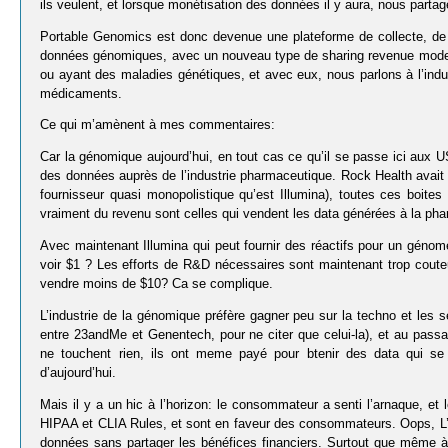
ils veulent, et lorsque monétisation des données il y aura, nous partag
Portable Genomics est donc devenue une plateforme de collecte, de
données génomiques, avec un nouveau type de sharing revenue model
ou ayant des maladies génétiques, et avec eux, nous parlons à l’ind
médicaments.
Ce qui m’amènent à mes commentaires:
Car la génomique aujourd’hui, en tout cas ce qu’il se passe ici aux 
des données auprès de l’industrie pharmaceutique. Rock Health avait dé
fournisseur quasi monopolistique qu’est Illumina), toutes ces boites 
vraiment du revenu sont celles qui vendent les data générées à la pha
Avec maintenant Illumina qui peut fournir des réactifs pour un génom
voir $1 ? Les efforts de R&D nécessaires sont maintenant trop coute
vendre moins de $10? Ca se complique.
L’industrie de la génomique préfère gagner peu sur la techno et les 
entre 23andMe et Genentech, pour ne citer que celui-la), et au pas
ne touchent rien, ils ont meme payé pour btenir des data qui se
d’aujourd’hui.
Mais il y a un hic à l’horizon: le consommateur a senti l’arnaque, et
HIPAA et CLIA Rules, et sont en faveur des consommateurs. Oops, L’in
données sans partager les bénéfices financiers. Surtout que même à