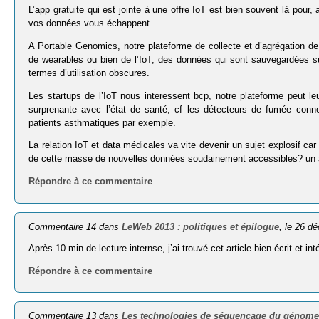
L’app gratuite qui est jointe à une offre IoT est bien souvent là pou
vos données vous échappent.
A Portable Genomics, notre plateforme de collecte et d’agrégation d
de wearables ou bien de l’IoT, des données qui sont sauvegardées sur
termes d’utilisation obscures.
Les startups de l’IoT nous interessent bcp, notre plateforme peut leu
surprenante avec l’état de santé, cf les détecteurs de fumée connect
patients asthmatiques par exemple.
La relation IoT et data médicales va vite devenir un sujet explosif c
de cette masse de nouvelles données soudainement accessibles? un a
Répondre à ce commentaire
Commentaire 14 dans
LeWeb 2013 : politiques et épilogue
, le 26 d
Après 10 min de lecture internse, j’ai trouvé cet article bien écrit et 
Répondre à ce commentaire
Commentaire 13 dans
Les technologies de séquençage du génome