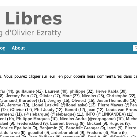
log
About
es. Vous pouvez cliquer sur leur lien pour obtenir leurs commentaires dans ce
far
(44),
guillaume
(42),
Laurent
(40),
philippe
(32),
Herve Kabla
(30),
8),
Jeremy Fain
(27),
Olivier
(27),
Marc
(27),
Nicolas
(25),
Christophe
(22),
@arnaud_thurudev)
(17),
Jeremy
(16),
OlivierJ
(16),
JustinThemiddle
(16)
14),
Jerome
(13),
Lionel LaskÃ© (@lionellaske)
(13),
Pierre Mawas (@Pe
(12),
/Olivier
(12),
Phil Jeudy
(12),
Benoit
(12),
jean
(12),
Louis van Proos
armen1
(11),
(@slebarque) (@slebarque)
(11),
INFO (@LINKANDEV)
(11),
ent
(10),
Philippe Marques
(10),
Nicolas Andre (@corpogame)
(10),
Miche
afael
(9),
FredericBaud
(9),
Laurent Bervas
(9),
Mickael
(9),
Hugues
(9),
Fabrice Epelboin
(9),
Benjamin
(9),
BenoÃ®t Granger
(9),
laozi
(9),
Pierre
t de la vie
(9),
gepettot
(9),
arderbor elnot
(9),
Frederic
(8),
Marie
(8),