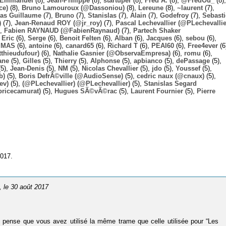
Emmanuel
(8),
Jean-Philippe
(8),
startuper
(8),
Fred A.
(8),
@FredOu_
(8),
ce)
(8),
Bruno Lamouroux (@Dassoniou)
(8),
Lereune
(8),
~laurent
(7),
las Guillaume
(7),
Bruno
(7),
Stanislas
(7),
Alain
(7),
Godefroy
(7),
Sebast
)
(7),
Jean-Renaud ROY (@jr_roy)
(7),
Pascal Lechevallier (@PLechevallie
),
Fabien RAYNAUD (@FabienRaynaud)
(7),
Partech Shaker
,
Eric
(6),
Serge
(6),
Benoit Felten
(6),
Alban
(6),
Jacques
(6),
sebou
(6),
,
MAS
(6),
antoine
(6),
canard65
(6),
Richard T
(6),
PEAI60
(6),
Free4ever
(6
thieudufour)
(6),
Nathalie Gasnier (@ObservaEmpresa)
(6),
romu
(6),
ane
(5),
Gilles
(5),
Thierry
(5),
Alphonse
(5),
apbianco
(5),
dePassage
(5),
5),
Jean-Denis
(5),
NM
(5),
Nicolas Chevallier
(5),
jdo
(5),
Youssef
(5),
b)
(5),
Boris DefrÃ©ville (@AudioSense)
(5),
cedric naux (@cnaux)
(5),
ev)
(5),
(@PLechevallier) (@PLechevallier)
(5),
Stanislas Segard
bricecamurat)
(5),
Hugues SÃ©vÃ©rac
(5),
Laurent Fournier
(5),
Pierre
2017.
, le 30 août 2017
je pense que vous avez utilisé la même trame que celle utilisée pour “Les