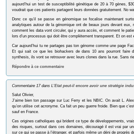
aujourd’hui un test de susceptibilité génétique de 20 à 70 gènes, $3
voudrait que ces patients partagent leurs données gratuitement. No w
Donc ce qu’il se passe en génomique se focalise maintenant surto
analytiques autour de la génomique ont de beaux jours devant eux, ma
comment les data vont circuler, qui y aura accès, et comment le patient
lors d’un processus qui doit être complètement transparent. Et on est
Car aujourd’hui tu ne partages pas ton génome comme une page Faceb
Et qui sait ce que les biohackers de dans 10 ans pourront fair
synthesis, ils vont se retrouver avec leurs clones dans la rue. Sans rie
Répondre à ce commentaire
Commentaire 17 dans
L’Etat peut-il encore avoir une stratégie indus
Salut Olivier,
J’aime bien ton passage sur Luc Ferry et les NBIC. On avait L. Alex
qu’on utilise cet acronyme. Ca fait un peu guerre froide. Bien que c’est
sauf en France.
Ces origines catholiques qui brident ce type de développements, vra
des risques, surtout dans ces domaines, découragé il est vrai par un
sur ce qui se passe à l’étranger, et parfois même un déni de progrès 