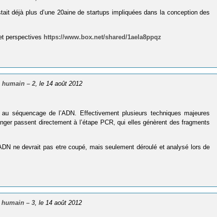
listait déjà plus d’une 20aine de startups impliquées dans la conception des
et perspectives
https://www.box.net/shared/1aela8ppqz
 humain – 2
, le 14 août 2012
au séquencage de l’ADN. Effectivement plusieurs techniques majeures
anger passent directement à l’étape PCR, qui elles génèrent des fragments
l’ADN ne devrait pas etre coupé, mais seulement déroulé et analysé lors de
 humain – 3
, le 14 août 2012