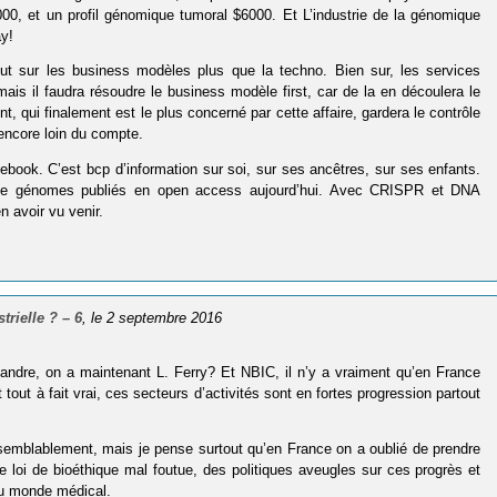
000, et un profil génomique tumoral $6000. Et L’industrie de la génomique
ay!
ut sur les business modèles plus que la techno. Bien sur, les services
is il faudra résoudre le business modèle first, car de la en découlera le
, qui finalement est le plus concerné par cette affaire, gardera le contrôle
 encore loin du compte.
ook. C’est bcp d’information sur soi, sur ses ancêtres, sur ses enfants.
e de génomes publiés en open access aujourd’hui. Avec CRISPR et DNA
n avoir vu venir.
trielle ? – 6
, le 2 septembre 2016
andre, on a maintenant L. Ferry? Et NBIC, il n’y a vraiment qu’en France
 tout à fait vrai, ces secteurs d’activités sont en fortes progression partout
isemblablement, mais je pense surtout qu’en France on a oublié de prendre
e loi de bioéthique mal foutue, des politiques aveugles sur ces progrès et
du monde médical.