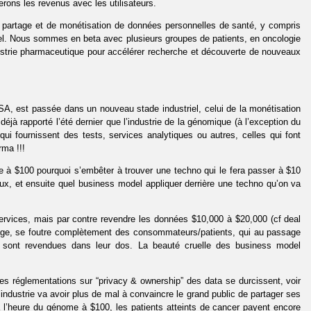
erons les revenus avec les utilisateurs.
 partage et de monétisation de données personnelles de santé, y compris
. Nous sommes en beta avec plusieurs groupes de patients, en oncologie
ustrie pharmaceutique pour accélérer recherche et découverte de nouveaux
USA, est passée dans un nouveau stade industriel, celui de la monétisation
jà rapporté l’été dernier que l’industrie de la génomique (à l’exception du
qui fournissent des tests, services analytiques ou autres, celles qui font
rma !!!
e à $100 pourquoi s’embêter à trouver une techno qui le fera passer à $10
ux, et ensuite quel business model appliquer derrière une techno qu’on va
services, mais par contre revendre les données $10,000 à $20,000 (cf deal
sage, se foutre complètement des consommateurs/patients, qui au passage
 sont revendues dans leur dos. La beauté cruelle des business model
 les réglementations sur “privacy & ownership” des data se durcissent, voir
dustrie va avoir plus de mal à convaincre le grand public de partager ses
 l’heure du génome à $100, les patients atteints de cancer payent encore