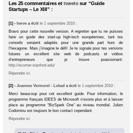
Les 25 commentaires et
tweets
sur “Guide
Startups – Le XIII” :
[1] -
herve
a écrit
le 1 septembre 2010
:
Bravo pour cette nouvelle version. A regretter que tu ne puisses
faire un guide des start-up high-tech européennes, tant tes
conseils seraient adaptés pour une grande part hors de
l’hexagone. Mais j’imagine le défi! Je te signale pour tes versions
futures un excellent site web de podcasts et vidéos
d’entrepreneurs que je trouve poassionant:
http://ecorner.stanford.edu/
Répondre ici
[2] -
Joannes Vermorel - Lokad
a écrit
le 1 septembre 2010
:
Merci beaucoup pour cet excellent guide. Pour information, le
programme français IDEES de Microsoft n’existe plus et à laisser
place au programme “BizSpark One” au niveau mondial. Julien
Codorniou est toujours le bon contact cependant.
Répondre ici