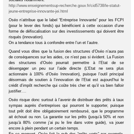
http://www.enseignementsup-recherche.gouv.fr/cid5738/le-statut-
jeune-entreprise-innovante-jei.html
Oséo n’attribue que le label “Entreprise Innovante” pour les FCPI
(pour le lever des fonds) qui bénéficient à cette occasion d’une
forme de défiscalisation sur des investissements qui doivent être
risqués (innovation).
On a tendance tous à confondre entre l’un et l’autre.
Quand vous dites que la fusion des structures d’Oséo n’aura pas
de conséquences sur les aides, ce n’est pas si évident. La Fusion
des structures d’Oséo pourrait permettre à l’Etat de se
désengager un peu sur l’aide directe (L’Etat ne sera plus
actionnaire à 100% d’Oséo Innovation), puisque l’outil principal
désormais de soutien à l’innovation de l’Etat est aujourd’hui le
crédit d’impôt recherche qui coûte très cher et qu’il va bien falloir
justifier….
Oséo risque donc surtout à l’avenir de distribuer des prêts à taux
sympas auprès d’entreprises qui pourront le supporter, puisque
tout prêt doit être obligatoirement remboursé, que le programme
ait échoué ou non. La garantie sur les prêts (jusqu’à 50% et non
jusqu’à 80% comme j’ai pu le lire dans votre guide), va jouer
encore à plein pendant un certain temps.
En ce moment, Oséo fait la pub des “prêts verts” par exemple,