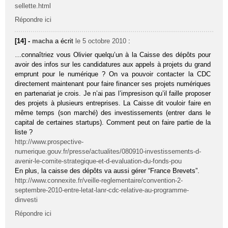
sellette.html
Répondre ici
[14] -
macha
a écrit
le 5 octobre 2010
:
…connaîtriez vous Olivier quelqu’un à la Caisse des dépôts pour
avoir des infos sur les candidatures aux appels à projets du grand
emprunt pour le numérique ? On va pouvoir contacter la CDC
directement maintenant pour faire financer ses projets numériques
en partenariat je crois. Je n’ai pas l’impresison qu’il faille proposer
des projets à plusieurs entreprises. La Caisse dit vouloir faire en
même temps (son marché) des investissements (entrer dans le
capital de certaines startups). Comment peut on faire partie de la
liste ?
http://www.prospective-
numerique.gouv.fr/presse/actualites/080910-investissements-d-
avenir-le-comite-strategique-et-d-evaluation-du-fonds-pou
En plus, la caisse des dépôts va aussi gérer “France Brevets”.
http://www.connexite.fr/veille-reglementaire/convention-2-
septembre-2010-entre-letat-lanr-cdc-relative-au-programme-
dinvesti
Répondre ici