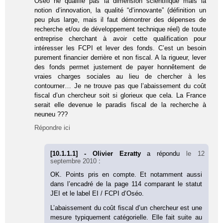
Oséo ne qualifie pas la dimension scientifique mais la
notion d’innovation, la qualité “d’innovante” (définition un
peu plus large, mais il faut démontrer des dépenses de
recherche et/ou de développement technique réel) de toute
entreprise cherchant à avoir cette qualification pour
intéresser les FCPI et lever des fonds. C’est un besoin
purement financier derrière et non fiscal. A la rigueur, lever
des fonds permet justement de payer honnêtement de
vraies charges sociales au lieu de chercher à les
contourner… Je ne trouve pas que l’abaissement du coût
fiscal d’un chercheur soit si glorieux que cela. La France
serait elle devenue le paradis fiscal de la recherche à
neuneu ???
Répondre ici
[10.1.1.1] - Olivier Ezratty
a répondu
le 12
septembre 2010
:
OK. Points pris en compte. Et notamment aussi
dans l’encadré de la page 114 comparant le statut
JEI et le label EI / FCPI d’Oséo.
L’abaissement du coût fiscal d’un chercheur est une
mesure typiquement catégorielle. Elle fait suite au