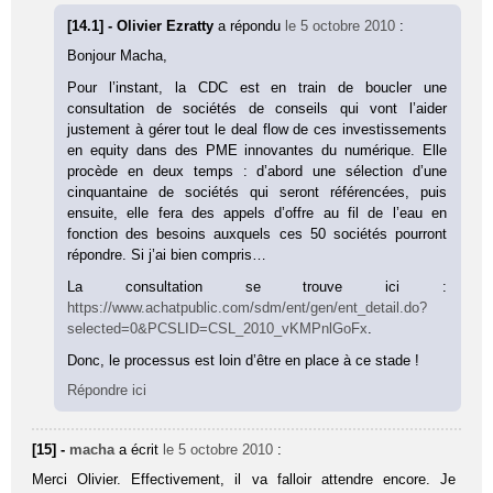
[14.1] - Olivier Ezratty
a répondu
le 5 octobre 2010
:
Bonjour Macha,
Pour l’instant, la CDC est en train de boucler une
consultation de sociétés de conseils qui vont l’aider
justement à gérer tout le deal flow de ces investissements
en equity dans des PME innovantes du numérique. Elle
procède en deux temps : d’abord une sélection d’une
cinquantaine de sociétés qui seront référencées, puis
ensuite, elle fera des appels d’offre au fil de l’eau en
fonction des besoins auxquels ces 50 sociétés pourront
répondre. Si j’ai bien compris…
La consultation se trouve ici :
https://www.achatpublic.com/sdm/ent/gen/ent_detail.do?
selected=0&PCSLID=CSL_2010_vKMPnlGoFx
.
Donc, le processus est loin d’être en place à ce stade !
Répondre ici
[15] -
macha
a écrit
le 5 octobre 2010
:
Merci Olivier. Effectivement, il va falloir attendre encore. Je