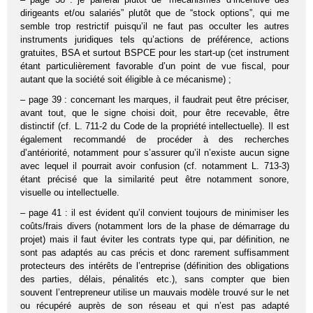
dirigeants et/ou salariés” plutôt que de “stock options”, qui me
semble trop restrictif puisqu’il ne faut pas occulter les autres
instruments juridiques tels qu’actions de préférence, actions
gratuites, BSA et surtout BSPCE pour les start-up (cet instrument
étant particulièrement favorable d’un point de vue fiscal, pour
autant que la société soit éligible à ce mécanisme) ;
– page 39 : concernant les marques, il faudrait peut être préciser,
avant tout, que le signe choisi doit, pour être recevable, être
distinctif (cf. L. 711-2 du Code de la propriété intellectuelle). Il est
également recommandé de procéder à des recherches
d’antériorité, notamment pour s’assurer qu’il n’existe aucun signe
avec lequel il pourrait avoir confusion (cf. notamment L. 713-3)
étant précisé que la similarité peut être notamment sonore,
visuelle ou intellectuelle.
– page 41 : il est évident qu’il convient toujours de minimiser les
coûts/frais divers (notamment lors de la phase de démarrage du
projet) mais il faut éviter les contrats type qui, par définition, ne
sont pas adaptés au cas précis et donc rarement suffisamment
protecteurs des intérêts de l’entreprise (définition des obligations
des parties, délais, pénalités etc.), sans compter que bien
souvent l’entrepreneur utilise un mauvais modèle trouvé sur le net
ou récupéré auprès de son réseau et qui n’est pas adapté