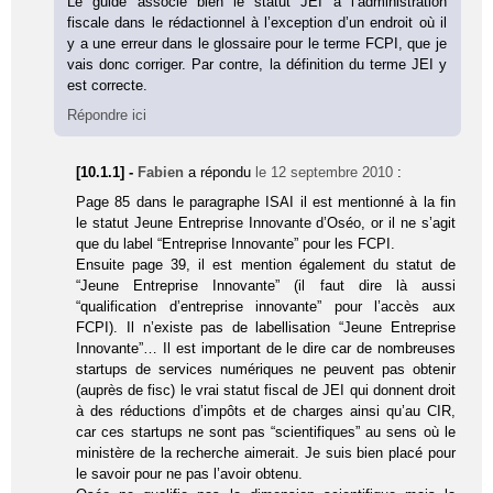
Le guide associe bien le statut JEI à l’administration
fiscale dans le rédactionnel à l’exception d’un endroit où il
y a une erreur dans le glossaire pour le terme FCPI, que je
vais donc corriger. Par contre, la définition du terme JEI y
est correcte.
Répondre ici
[10.1.1] -
Fabien
a répondu
le 12 septembre 2010
:
Page 85 dans le paragraphe ISAI il est mentionné à la fin
le statut Jeune Entreprise Innovante d’Oséo, or il ne s’agit
que du label “Entreprise Innovante” pour les FCPI.
Ensuite page 39, il est mention également du statut de
“Jeune Entreprise Innovante” (il faut dire là aussi
“qualification d’entreprise innovante” pour l’accès aux
FCPI). Il n’existe pas de labellisation “Jeune Entreprise
Innovante”… Il est important de le dire car de nombreuses
startups de services numériques ne peuvent pas obtenir
(auprès de fisc) le vrai statut fiscal de JEI qui donnent droit
à des réductions d’impôts et de charges ainsi qu’au CIR,
car ces startups ne sont pas “scientifiques” au sens où le
ministère de la recherche aimerait. Je suis bien placé pour
le savoir pour ne pas l’avoir obtenu.