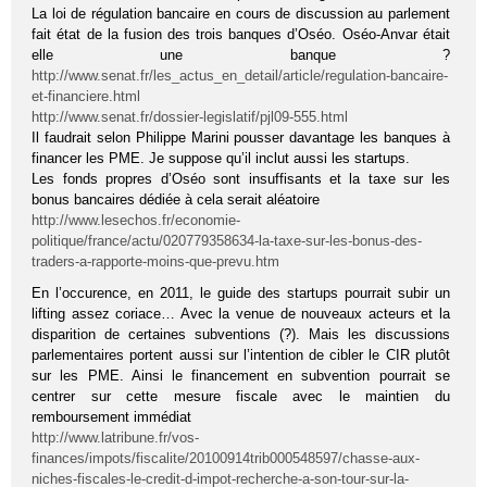
La loi de régulation bancaire en cours de discussion au parlement
fait état de la fusion des trois banques d’Oséo. Oséo-Anvar était
elle une banque ?
http://www.senat.fr/les_actus_en_detail/article/regulation-bancaire-
et-financiere.html
http://www.senat.fr/dossier-legislatif/pjl09-555.html
Il faudrait selon Philippe Marini pousser davantage les banques à
financer les PME. Je suppose qu’il inclut aussi les startups.
Les fonds propres d’Oséo sont insuffisants et la taxe sur les
bonus bancaires dédiée à cela serait aléatoire
http://www.lesechos.fr/economie-
politique/france/actu/020779358634-la-taxe-sur-les-bonus-des-
traders-a-rapporte-moins-que-prevu.htm
En l’occurence, en 2011, le guide des startups pourrait subir un
lifting assez coriace… Avec la venue de nouveaux acteurs et la
disparition de certaines subventions (?). Mais les discussions
parlementaires portent aussi sur l’intention de cibler le CIR plutôt
sur les PME. Ainsi le financement en subvention pourrait se
centrer sur cette mesure fiscale avec le maintien du
remboursement immédiat
http://www.latribune.fr/vos-
finances/impots/fiscalite/20100914trib000548597/chasse-aux-
niches-fiscales-le-credit-d-impot-recherche-a-son-tour-sur-la-