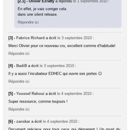
[2.1] - Olivier Ezratty
a répondu
le 1 septembre 2010
:
En effet, je vais corriger cela
dans une silent release.
Répondre ici
[3] -
Fabrice Richard
a écrit
le 3 septembre 2010
:
Merci Olivier pour ce nouveau cru, excellent comme d’habitude!
Répondre ici
[4] -
BadiB
a écrit
le 3 septembre 2010
:
Il y a aussi l’incubateur EDHEC qui ouvre ses portes 🙂
Répondre ici
[5] -
Youssef Rahoui
a écrit
le 4 septembre 2010
:
Super ressource, comme toujours !
Répondre ici
[6] -
zanskar
a écrit
le 4 septembre 2010
:
Document précieux pour tous ceux qui démarrent ! Un must du