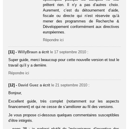
prêtent rien. Il n’y a pas d’autres choix.
Aurement, c’est du détournement d’aide,
fiscale ou directe qui n’est réservée qu’à
mener des programmes de Recherche &
Développement conformément aux directives
européennes.
Répondre ici
[11] -
WillyBraun
a écrit
le 17 septembre 2010
:
Super guide, merci beaucoup pour cette nouvelle version et tout le
travail qu’il y a derrière.
Répondre ici
[12] -
David Guez
a écrit
le 21 septembre 2010
:
Bonjour,
Excellent guide, très complet (notamment sur les aspects
financement) et qui ne cesse de s’améliorer au fil des versions.
Je vous propose ci-dessous quelques commentaires susceptibles
d’être intégrés.
– page 38 : je parlerai plutôt de “mécanismes d’incentive des