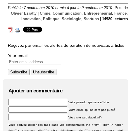
Publié le 7 septembre 2010 et mis à jour le 9 septembre 2010
Post de
Olivier Ezratty
|
Chine
,
Communication
,
Entrepreneuriat
,
France
,
Innovation
,
Politique
,
Sociologie
,
Startups
|
14980 lectures
Reçevez par email les alertes de parution de nouveaux articles :
Your email:
Ajouter un commentaire
Votre pseudo, qui sera affiché
Votre email, qui ne sera pas publié
Votre site web (facultatif)
Vous pouvez utiliser ces tags dans vos commentaires :<a href="" title=""> <abbr
title=""> <acronym title=""> <b> <blockquote cite=""> <cite> <code> <del