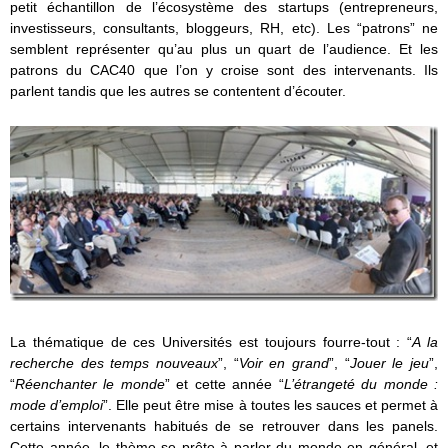
petit échantillon de l’écosystème des startups (entrepreneurs,
investisseurs, consultants, bloggeurs, RH, etc). Les “patrons” ne
semblent représenter qu’au plus un quart de l’audience. Et les
patrons du CAC40 que l’on y croise sont des intervenants. Ils
parlent tandis que les autres se contentent d’écouter.
La thématique de ces Universités est toujours fourre-tout : “
A la
recherche des temps nouveaux
”, “
Voir en grand
”, “
Jouer le jeu
”,
“
Réenchanter le monde
” et cette année “
L’étrangeté du monde :
mode d’emploi
”. Elle peut être mise à toutes les sauces et permet à
certains intervenants habitués de se retrouver dans les panels.
Cette année, le thème se prête à parler du monde en général, et