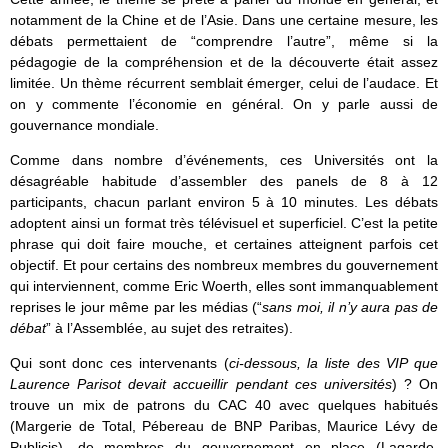
notamment de la Chine et de l’Asie. Dans une certaine mesure, les
débats permettaient de “comprendre l’autre”, même si la
pédagogie de la compréhension et de la découverte était assez
limitée. Un thème récurrent semblait émerger, celui de l’audace. Et
on y commente l’économie en général. On y parle aussi de
gouvernance mondiale.
Comme dans nombre d’événements, ces Universités ont la
désagréable habitude d’assembler des panels de 8 à 12
participants, chacun parlant environ 5 à 10 minutes. Les débats
adoptent ainsi un format très télévisuel et superficiel. C’est la petite
phrase qui doit faire mouche, et certaines atteignent parfois cet
objectif. Et pour certains des nombreux membres du gouvernement
qui interviennent, comme Eric Woerth, elles sont immanquablement
reprises le jour même par les médias (“
sans moi, il n’y aura pas de
débat
” à l’Assemblée, au sujet des retraites).
Qui sont donc ces intervenants (
ci-dessous, la liste des VIP que
Laurence Parisot devait accueillir pendant ces universités
) ? On
trouve un mix de patrons du CAC 40 avec quelques habitués
(Margerie de Total, Pébereau de BNP Paribas, Maurice Lévy de
Publicis), de membres du gouvernement en place (Lagarde,