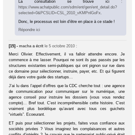
La consultation se trouve ici :
https://www.achatpublic.com/sdm/ent/gen/ent_detail.do?
selected=0&PCSLID=CSL_2010_vKMPnlGoFx
.
Donc, le processus est loin d’être en place à ce stade !
Répondre ici
[15] -
macha
a écrit
le 5 octobre 2010
:
Merci Olivier. Effectivement, il va falloir attendre encore. Je
commence à me lasser. Pourquoi ne sont ils pas passés par les
structures existantes semi-publiques qui ont pignon sur rue dans
ce domaine pour sélectionner, instruire, payer, etc. Et qui figurent
déjà dans votre guide des startups…
J’ai lu dans l’appel d’offres que la CDC cherche tout : une agence
de communication pour communiquer sur le numérique, une
agence conseil pour instruire les dossiers (vous vous rendez
compte)… Bref tout. C’est incompréhensible cette histoire. C’est
vraiment plus bordélique qu’avant avec tous ces guichets
“virtuels”. Ecoeurant.
ET puis pour sélectionner les projets, faites vous confiance aux
sociétés privées ? Vous imaginez les complaisances et autres
conflits d’intérêts ? Je croyais que le partenariat public-privé était