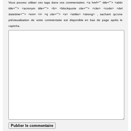
Vous pouvez utiliser ces tags dans vos commentaires :<a href="" title=""> <abbr
title=""> <acronym title=""> <b> <blockquote cite=""> <cite> <code> <del
datetime=""> <em> <i> <q cite=""> <s> <strike> <strong> , sachant qu'une
prévisualisation de votre commentaire est disponible en bas de page après le
captcha.