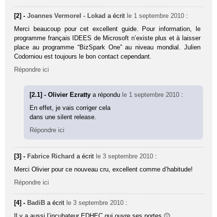
[2] -
Joannes Vermorel - Lokad
a écrit
le 1 septembre 2010
:
Merci beaucoup pour cet excellent guide. Pour information, le
programme français IDEES de Microsoft n’existe plus et à laisser
place au programme “BizSpark One” au niveau mondial. Julien
Codorniou est toujours le bon contact cependant.
Répondre ici
[2.1] - Olivier Ezratty
a répondu
le 1 septembre 2010
:
En effet, je vais corriger cela
dans une silent release.
Répondre ici
[3] -
Fabrice Richard
a écrit
le 3 septembre 2010
:
Merci Olivier pour ce nouveau cru, excellent comme d’habitude!
Répondre ici
[4] -
BadiB
a écrit
le 3 septembre 2010
:
Il y a aussi l’incubateur EDHEC qui ouvre ses portes 🙂