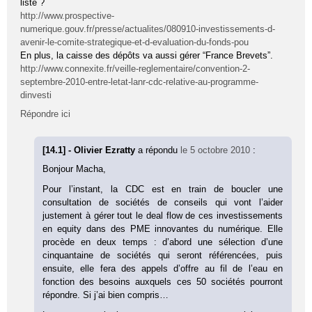
liste ?
http://www.prospective-
numerique.gouv.fr/presse/actualites/080910-investissements-d-
avenir-le-comite-strategique-et-d-evaluation-du-fonds-pou
En plus, la caisse des dépôts va aussi gérer “France Brevets”.
http://www.connexite.fr/veille-reglementaire/convention-2-
septembre-2010-entre-letat-lanr-cdc-relative-au-programme-
dinvesti
Répondre ici
[14.1] - Olivier Ezratty
a répondu
le 5 octobre 2010
:
Bonjour Macha,
Pour l’instant, la CDC est en train de boucler une
consultation de sociétés de conseils qui vont l’aider
justement à gérer tout le deal flow de ces investissements
en equity dans des PME innovantes du numérique. Elle
procède en deux temps : d’abord une sélection d’une
cinquantaine de sociétés qui seront référencées, puis
ensuite, elle fera des appels d’offre au fil de l’eau en
fonction des besoins auxquels ces 50 sociétés pourront
répondre. Si j’ai bien compris…