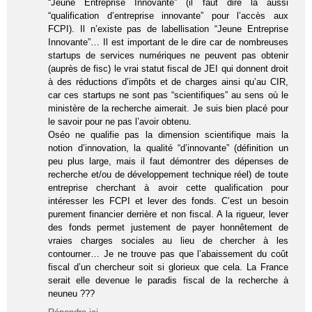
“Jeune Entreprise Innovante” (il faut dire là aussi
“qualification d’entreprise innovante” pour l’accès aux
FCPI). Il n’existe pas de labellisation “Jeune Entreprise
Innovante”… Il est important de le dire car de nombreuses
startups de services numériques ne peuvent pas obtenir
(auprès de fisc) le vrai statut fiscal de JEI qui donnent droit
à des réductions d’impôts et de charges ainsi qu’au CIR,
car ces startups ne sont pas “scientifiques” au sens où le
ministère de la recherche aimerait. Je suis bien placé pour
le savoir pour ne pas l’avoir obtenu.
Oséo ne qualifie pas la dimension scientifique mais la
notion d’innovation, la qualité “d’innovante” (définition un
peu plus large, mais il faut démontrer des dépenses de
recherche et/ou de développement technique réel) de toute
entreprise cherchant à avoir cette qualification pour
intéresser les FCPI et lever des fonds. C’est un besoin
purement financier derrière et non fiscal. A la rigueur, lever
des fonds permet justement de payer honnêtement de
vraies charges sociales au lieu de chercher à les
contourner… Je ne trouve pas que l’abaissement du coût
fiscal d’un chercheur soit si glorieux que cela. La France
serait elle devenue le paradis fiscal de la recherche à
neuneu ???