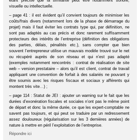
étant précisé que la similarité peut être notamment sonore,
visuelle ou intellectuelle.
– page 41 : il est évident qu’il convient toujours de minimiser les
coûts/frais divers (notamment lors de la phase de démarrage du
projet) mais il faut éviter les contrats type qui, par définition, ne
sont pas adaptés au cas précis et donc rarement suffisamment
protecteurs des intérêts de l’entreprise (définition des obligations
des parties, délais, pénalités etc.), sans compter que bien
souvent l’entrepreneur utilise un mauvais modèle trouvé sur le net
ou récupéré auprès de son réseau et qui n’est pas adapté
(exemples notamment rencontrés : contrat de réalisation de site
web – version prestataire – alors qu’il est client, contrat de travail
appliquant une convention de forfait à des salariés ne pouvant y
être soumis avec les risques fiscaux et sociaux y afférents qui
montent très vite…) ;
– page 114 : Statut de JEI : ajouter un warning sur le fait que les
durées d’exonération fiscales et sociales n’ont pas le même point
de départ et donc la même durée, ce que les expert-comptable ne
savent pas toujours, et qui peut se traduire par un redressement
assez douloureux (régularisation sur les 3 dernières années) de
nature à mettre en péril l’exploitation de l’entreprise.
Répondre ici