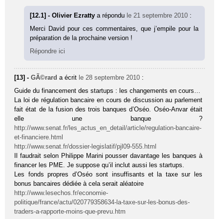
[12.1] - Olivier Ezratty
a répondu
le 21 septembre 2010
:
Merci David pour ces commentaires, que j’empile pour la
préparation de la prochaine version !
Répondre ici
[13] -
GÃ©rard
a écrit
le 28 septembre 2010
:
Guide du financement des startups : les changements en cours…
La loi de régulation bancaire en cours de discussion au parlement
fait état de la fusion des trois banques d’Oséo. Oséo-Anvar était
elle une banque ?
http://www.senat.fr/les_actus_en_detail/article/regulation-bancaire-
et-financiere.html
http://www.senat.fr/dossier-legislatif/pjl09-555.html
Il faudrait selon Philippe Marini pousser davantage les banques à
financer les PME. Je suppose qu’il inclut aussi les startups.
Les fonds propres d’Oséo sont insuffisants et la taxe sur les
bonus bancaires dédiée à cela serait aléatoire
http://www.lesechos.fr/economie-
politique/france/actu/020779358634-la-taxe-sur-les-bonus-des-
traders-a-rapporte-moins-que-prevu.htm