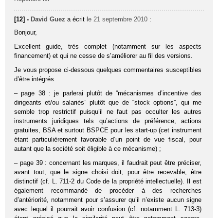
[12] -
David Guez
a écrit
le 21 septembre 2010
:
Bonjour,
Excellent guide, très complet (notamment sur les aspects
financement) et qui ne cesse de s’améliorer au fil des versions.
Je vous propose ci-dessous quelques commentaires susceptibles
d’être intégrés.
– page 38 : je parlerai plutôt de “mécanismes d’incentive des
dirigeants et/ou salariés” plutôt que de “stock options”, qui me
semble trop restrictif puisqu’il ne faut pas occulter les autres
instruments juridiques tels qu’actions de préférence, actions
gratuites, BSA et surtout BSPCE pour les start-up (cet instrument
étant particulièrement favorable d’un point de vue fiscal, pour
autant que la société soit éligible à ce mécanisme) ;
– page 39 : concernant les marques, il faudrait peut être préciser,
avant tout, que le signe choisi doit, pour être recevable, être
distinctif (cf. L. 711-2 du Code de la propriété intellectuelle). Il est
également recommandé de procéder à des recherches
d’antériorité, notamment pour s’assurer qu’il n’existe aucun signe
avec lequel il pourrait avoir confusion (cf. notamment L. 713-3)