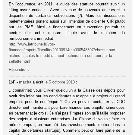
En l’occurence, en 2011, le guide des startups pourrait subir un
lifting assez coriace… Avec la venue de nouveaux acteurs et la
disparition de certaines subventions (?). Mais les discussions
parlementaires portent aussi sur l’intention de cibler le CIR plutôt
sur les PME. Ainsi le financement en subvention pourrait se
centrer sur cette mesure fiscale avec le maintien du
remboursement immédiat
http://www.latribune.fr/vos-
finances/impots/fiscalite/20100914trib000548597/chasse-aux-
niches-fiscales-le-credit-d-impot-recherche-a-son-tour-sur-la-
sellette.html
Répondre ici
[14] -
macha
a écrit
le 5 octobre 2010
:
…connaîtriez vous Olivier quelqu’un à la Caisse des dépôts pour
avoir des infos sur les candidatures aux appels à projets du grand
emprunt pour le numérique ? On va pouvoir contacter la CDC
directement maintenant pour faire financer ses projets numériques
en partenariat je crois. Je n’ai pas l’impresison qu’il faille proposer
des projets à plusieurs entreprises. La Caisse dit vouloir faire en
même temps (son marché) des investissements (entrer dans le
capital de certaines startups). Comment peut on faire partie de la