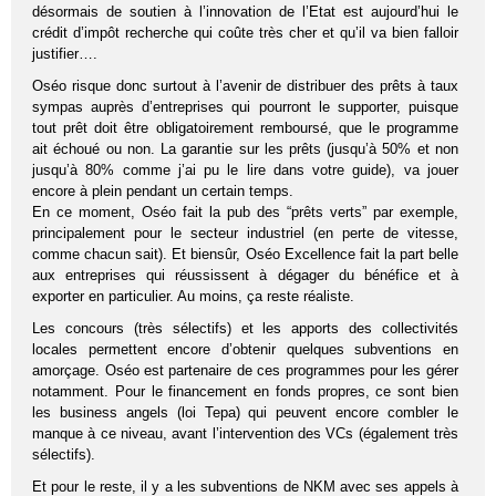
désormais de soutien à l’innovation de l’Etat est aujourd’hui le
crédit d’impôt recherche qui coûte très cher et qu’il va bien falloir
justifier….
Oséo risque donc surtout à l’avenir de distribuer des prêts à taux
sympas auprès d’entreprises qui pourront le supporter, puisque
tout prêt doit être obligatoirement remboursé, que le programme
ait échoué ou non. La garantie sur les prêts (jusqu’à 50% et non
jusqu’à 80% comme j’ai pu le lire dans votre guide), va jouer
encore à plein pendant un certain temps.
En ce moment, Oséo fait la pub des “prêts verts” par exemple,
principalement pour le secteur industriel (en perte de vitesse,
comme chacun sait). Et biensûr, Oséo Excellence fait la part belle
aux entreprises qui réussissent à dégager du bénéfice et à
exporter en particulier. Au moins, ça reste réaliste.
Les concours (très sélectifs) et les apports des collectivités
locales permettent encore d’obtenir quelques subventions en
amorçage. Oséo est partenaire de ces programmes pour les gérer
notamment. Pour le financement en fonds propres, ce sont bien
les business angels (loi Tepa) qui peuvent encore combler le
manque à ce niveau, avant l’intervention des VCs (également très
sélectifs).
Et pour le reste, il y a les subventions de NKM avec ses appels à