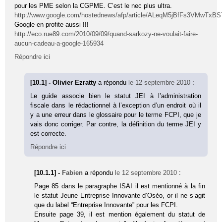
pour les PME selon la CGPME. C’est le nec plus ultra.
http://www.google.com/hostednews/afp/article/ALeqM5jBfFs3VMwT
Google en profite aussi !!!
http://eco.rue89.com/2010/09/09/quand-sarkozy-ne-voulait-faire-
aucun-cadeau-a-google-165934
Répondre ici
[10.1] - Olivier Ezratty
a répondu
le 12 septembre 2010
:
Le guide associe bien le statut JEI à l’administration
fiscale dans le rédactionnel à l’exception d’un endroit où il
y a une erreur dans le glossaire pour le terme FCPI, que je
vais donc corriger. Par contre, la définition du terme JEI y
est correcte.
Répondre ici
[10.1.1] -
Fabien
a répondu
le 12 septembre 2010
:
Page 85 dans le paragraphe ISAI il est mentionné à la fin
le statut Jeune Entreprise Innovante d’Oséo, or il ne s’agit
que du label “Entreprise Innovante” pour les FCPI.
Ensuite page 39, il est mention également du statut de