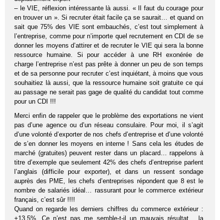
– le VIE, réflexion intéressante là aussi. « Il faut du courage pour
en trouver un ». Si recruter était facile ça se saurait… et quand on
sait que 75% des VIE sont embauchés, c’est tout simplement à
l’entreprise, comme pour n’importe quel recrutement en CDI de se
donner les moyens d’attirer et de recruter le VIE qui sera la bonne
ressource humaine. Si pour accéder à une RH exonérée de
charge l’entreprise n’est pas prête à donner un peu de son temps
et de sa personne pour recruter c’est inquiétant, à moins que vous
souhaitiez là aussi, que la ressource humaine soit gratuite ce qui
au passage ne serait pas gage de qualité du candidat tout comme
pour un CDI !!!
Merci enfin de rappeler que le problème des exportations ne vient
pas d’une agence ou d’un réseau consulaire. Pour moi, il s’agit
d’une volonté d’exporter de nos chefs d’entreprise et d’une volonté
de s’en donner les moyens en interne ! Sans cela les études de
marché (gratuites) peuvent rester dans un placard… rappelons à
titre d’exemple que seulement 42% des chefs d’entreprise parlent
l’anglais (difficile pour exporter), et dans un ressent sondage
auprès des PME, les chefs d’entreprises répondent que 8 est le
nombre de salariés idéal… rassurant pour le commerce extérieur
français, c’est sûr !!!!
Quand on regarde les derniers chiffres du commerce extérieur :
+13,5%. Ce n’est pas me semble-t-il un mauvais résultat… la