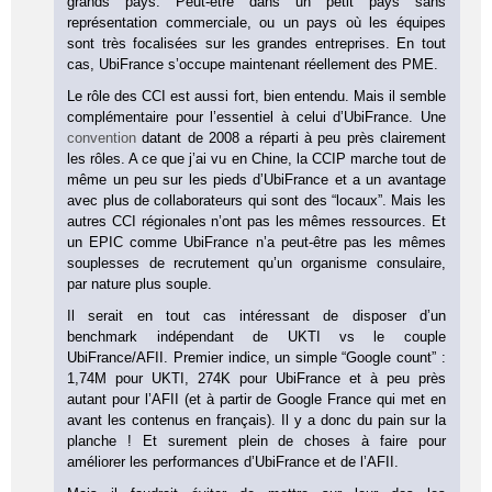
grands pays. Peut-être dans un petit pays sans
représentation commerciale, ou un pays où les équipes
sont très focalisées sur les grandes entreprises. En tout
cas, UbiFrance s’occupe maintenant réellement des PME.
Le rôle des CCI est aussi fort, bien entendu. Mais il semble
complémentaire pour l’essentiel à celui d’UbiFrance. Une
convention
datant de 2008 a réparti à peu près clairement
les rôles. A ce que j’ai vu en Chine, la CCIP marche tout de
même un peu sur les pieds d’UbiFrance et a un avantage
avec plus de collaborateurs qui sont des “locaux”. Mais les
autres CCI régionales n’ont pas les mêmes ressources. Et
un EPIC comme UbiFrance n’a peut-être pas les mêmes
souplesses de recrutement qu’un organisme consulaire,
par nature plus souple.
Il serait en tout cas intéressant de disposer d’un
benchmark indépendant de UKTI vs le couple
UbiFrance/AFII. Premier indice, un simple “Google count” :
1,74M pour UKTI, 274K pour UbiFrance et à peu près
autant pour l’AFII (et à partir de Google France qui met en
avant les contenus en français). Il y a donc du pain sur la
planche ! Et surement plein de choses à faire pour
améliorer les performances d’UbiFrance et de l’AFII.