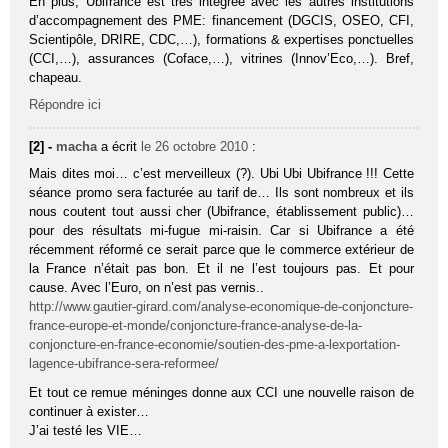
En plus, Ubifrance est très intégrée avec les autres institutions
d’accompagnement des PME: financement (DGCIS, OSEO, CFI,
Scientipôle, DRIRE, CDC,…), formations & expertises ponctuelles
(CCI,…), assurances (Coface,…), vitrines (Innov’Eco,…). Bref,
chapeau.
Répondre ici
[2] -
macha
a écrit
le 26 octobre 2010
:
Mais dites moi… c’est merveilleux (?). Ubi Ubi Ubifrance !!! Cette
séance promo sera facturée au tarif de… Ils sont nombreux et ils
nous coutent tout aussi cher (Ubifrance, établissement public)…
pour des résultats mi-fugue mi-raisin. Car si Ubifrance a été
récemment réformé ce serait parce que le commerce extérieur de
la France n’était pas bon. Et il ne l’est toujours pas. Et pour
cause. Avec l’Euro, on n’est pas vernis..
http://www.gautier-girard.com/analyse-economique-de-conjoncture-
france-europe-et-monde/conjoncture-france-analyse-de-la-
conjoncture-en-france-economie/soutien-des-pme-a-lexportation-
lagence-ubifrance-sera-reformee/
Et tout ce remue méninges donne aux CCI une nouvelle raison de
continuer à exister…
J’ai testé les VIE…