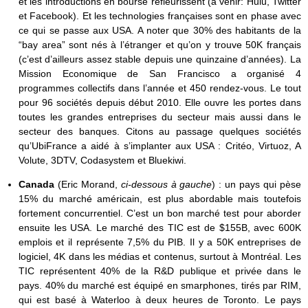
et les introductions en bourse refleurissent (à venir: Hulu, Twitter
et Facebook). Et les technologies françaises sont en phase avec
ce qui se passe aux USA. A noter que 30% des habitants de la
“bay area” sont nés à l’étranger et qu’on y trouve 50K français
(c’est d’ailleurs assez stable depuis une quinzaine d’années). La
Mission Economique de San Francisco a organisé 4
programmes collectifs dans l’année et 450 rendez-vous. Le tout
pour 96 sociétés depuis début 2010. Elle ouvre les portes dans
toutes les grandes entreprises du secteur mais aussi dans le
secteur des banques. Citons au passage quelques sociétés
qu’UbiFrance a aidé à s’implanter aux USA : Critéo, Virtuoz, A
Volute, 3DTV, Codasystem et Bluekiwi.
Canada
(Eric Morand,
ci-dessous à gauche
) :
un pays qui pèse
15% du marché américain, est plus abordable mais toutefois
fortement concurrentiel. C’est un bon marché test pour aborder
ensuite les USA. Le marché des TIC est de $155B, avec 600K
emplois et il représente 7,5% du PIB. Il y a 50K entreprises de
logiciel, 4K dans les médias et contenus, surtout à Montréal. Les
TIC représentent 40% de la R&D publique et privée dans le
pays. 40% du marché est équipé en smarphones, tirés par RIM,
qui est basé à Waterloo à deux heures de Toronto. Le pays