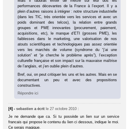
Mais il faudrait éviter de mettre sur leur dos les
performances décevantes de la France à l’export. Il y a
plein d’autres raisons à intégrer : notre structure industrielle
(dans les TIC, très orientée vers les services et avec un
poids dominant des telcos), la relation entre grands
groupes et PME innovantes (procurement, paiement,
acquisitions, etc), le manque d’ETI (grosses PME), les
faiblesses dans le marketing, une valorisation de nos
atouts scientifiques et technologiques pas assez orientée
vers les marchés de volume (syndrome du “j’ai une
solution” et “je cherche le problème après”), l’exception
culturelle française et son impact sur la mauvaise maîtrise
de l’anglais, et j’en oublie plein d’autres.
Bref, oui, on peut critiquer les uns et les autres. Mais en se
documentant un peu et avec des propositions
constructives.
Répondre ici
[4] -
sebastien
a écrit
le 27 octobre 2010
:
Je ne demande que ca. Si tu possède un lien sur un service
francais qui propose le contenu du lien ci dessous, indique le moi.
Ce serais magique.