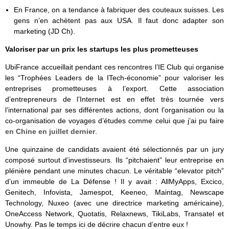
En France, on a tendance à fabriquer des couteaux suisses. Les
gens n’en achètent pas aux USA. Il faut donc adapter son
marketing (JD Ch).
Valoriser par un prix les startups les plus prometteuses
UbiFrance accueillait pendant ces rencontres l’IE Club qui organise
les “Trophées Leaders de la ITech-économie” pour valoriser les
entreprises prometteuses à l’export. Cette association
d’entrepreneurs de l’Internet est en effet très tournée vers
l’international par ses différentes actions, dont l’organisation ou la
co-organisation de voyages d’études comme celui que j’ai pu faire
en Chine en juillet dernier
.
Une quinzaine de candidats avaient été sélectionnés par un jury
composé surtout d’investisseurs. Ils “pitchaient” leur entreprise en
plénière pendant une minutes chacun. Le véritable “elevator pitch”
d’un immeuble de La Défense ! Il y avait : AllMyApps, Excico,
Genitech, Infovista, Jamespot, Keeneo, Maintag, Newscape
Technology, Nuxeo (avec une directrice marketing américaine),
OneAccess Network, Quotatis, Relaxnews, TikiLabs, Transatel et
Unowhy. Pas le temps ici de décrire chacun d’entre eux !