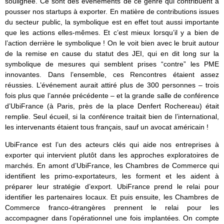
soulignée. Ce sont des événements de ce genre qui contribuent à
pousser nos startups à exporter. En matière de contributions issues
du secteur public, la symbolique est en effet tout aussi importante
que les actions elles-mêmes. Et c’est mieux lorsqu’il y a bien de
l’action derrière le symbolique ! On le voit bien avec le bruit autour
de la remise en cause du statut des JEI, qui en dit long sur la
symbolique de mesures qui semblent prises “contre” les PME
innovantes. Dans l’ensemble, ces Rencontres étaient assez
réussies. L’événement aurait attiré plus de 300 personnes – trois
fois plus que l’année précédente – et la grande salle de conférence
d’UbiFrance (à Paris, près de la place Denfert Rochereau) était
remplie. Seul écueil, si la conférence traitait bien de l’international,
les intervenants étaient tous français, sauf un avocat américain !
UbiFrance est l’un des acteurs clés qui aide nos entreprises à
exporter qui intervient plutôt dans les approches exploratoires de
marchés. En amont d’UbiFrance, les Chambres de Commerce qui
identifient les primo-exportateurs, les forment et les aident à
préparer leur stratégie d’export. UbiFrance prend le relai pour
identifier les partenaires locaux. Et puis ensuite, les Chambres de
Commerce franco-étrangères prennent le relai pour les
accompagner dans l’opérationnel une fois implantées. On compte