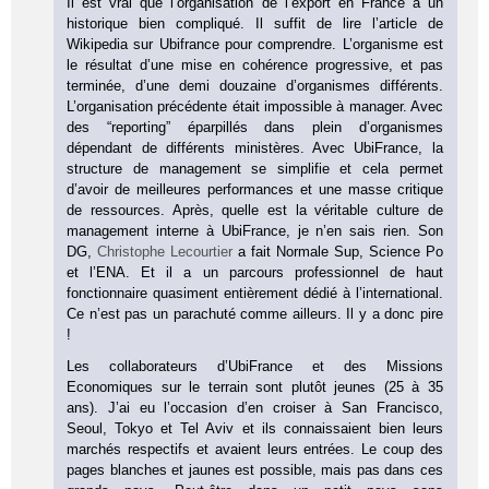
Il est vrai que l’organisation de l’export en France a un
historique bien compliqué. Il suffit de lire l’article de
Wikipedia sur Ubifrance pour comprendre. L’organisme est
le résultat d’une mise en cohérence progressive, et pas
terminée, d’une demi douzaine d’organismes différents.
L’organisation précédente était impossible à manager. Avec
des “reporting” éparpillés dans plein d’organismes
dépendant de différents ministères. Avec UbiFrance, la
structure de management se simplifie et cela permet
d’avoir de meilleures performances et une masse critique
de ressources. Après, quelle est la véritable culture de
management interne à UbiFrance, je n’en sais rien. Son
DG,
Christophe Lecourtier
a fait Normale Sup, Science Po
et l’ENA. Et il a un parcours professionnel de haut
fonctionnaire quasiment entièrement dédié à l’international.
Ce n’est pas un parachuté comme ailleurs. Il y a donc pire
!
Les collaborateurs d’UbiFrance et des Missions
Economiques sur le terrain sont plutôt jeunes (25 à 35
ans). J’ai eu l’occasion d’en croiser à San Francisco,
Seoul, Tokyo et Tel Aviv et ils connaissaient bien leurs
marchés respectifs et avaient leurs entrées. Le coup des
pages blanches et jaunes est possible, mais pas dans ces