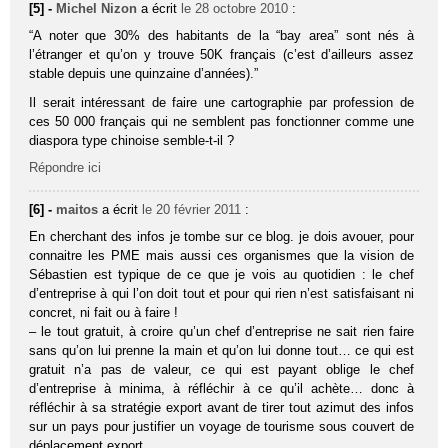
[5] -
Michel Nizon
a écrit
le 28 octobre 2010
:
“A noter que 30% des habi­tants de la “bay area” sont nés à
l’étranger et qu’on y trouve 50K fran­çais (c’est d’ailleurs assez
stable depuis une quin­zaine d’années).”
Il serait intéressant de faire une cartographie par profession de
ces 50 000 français qui ne semblent pas fonctionner comme une
diaspora type chinoise semble-t-il ?
Répondre ici
[6] -
maitos
a écrit
le 20 février 2011
:
En cherchant des infos je tombe sur ce blog. je dois avouer, pour
connaitre les PME mais aussi ces organismes que la vision de
Sébastien est typique de ce que je vois au quotidien : le chef
d’entreprise à qui l’on doit tout et pour qui rien n’est satisfaisant ni
concret, ni fait ou à faire !
– le tout gratuit, à croire qu’un chef d’entreprise ne sait rien faire
sans qu’on lui prenne la main et qu’on lui donne tout… ce qui est
gratuit n’a pas de valeur, ce qui est payant oblige le chef
d’entreprise à minima, à réfléchir à ce qu’il achète… donc à
réfléchir à sa stratégie export avant de tirer tout azimut des infos
sur un pays pour justifier un voyage de tourisme sous couvert de
déplacement export