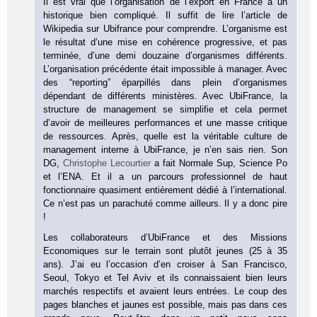
Il est vrai que l’organisation de l’export en France a un
historique bien compliqué. Il suffit de lire l’article de
Wikipedia sur Ubifrance pour comprendre. L’organisme est
le résultat d’une mise en cohérence progressive, et pas
terminée, d’une demi douzaine d’organismes différents.
L’organisation précédente était impossible à manager. Avec
des “reporting” éparpillés dans plein d’organismes
dépendant de différents ministères. Avec UbiFrance, la
structure de management se simplifie et cela permet
d’avoir de meilleures performances et une masse critique
de ressources. Après, quelle est la véritable culture de
management interne à UbiFrance, je n’en sais rien. Son
DG,
Christophe Lecourtier
a fait Normale Sup, Science Po
et l’ENA. Et il a un parcours professionnel de haut
fonctionnaire quasiment entièrement dédié à l’international.
Ce n’est pas un parachuté comme ailleurs. Il y a donc pire
!
Les collaborateurs d’UbiFrance et des Missions
Economiques sur le terrain sont plutôt jeunes (25 à 35
ans). J’ai eu l’occasion d’en croiser à San Francisco,
Seoul, Tokyo et Tel Aviv et ils connaissaient bien leurs
marchés respectifs et avaient leurs entrées. Le coup des
pages blanches et jaunes est possible, mais pas dans ces