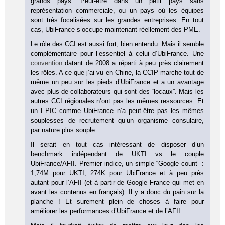
grands pays. Peut-être dans un petit pays sans
représentation commerciale, ou un pays où les équipes
sont très focalisées sur les grandes entreprises. En tout
cas, UbiFrance s’occupe maintenant réellement des PME.
Le rôle des CCI est aussi fort, bien entendu. Mais il semble
complémentaire pour l’essentiel à celui d’UbiFrance. Une
convention
datant de 2008 a réparti à peu près clairement
les rôles. A ce que j’ai vu en Chine, la CCIP marche tout de
même un peu sur les pieds d’UbiFrance et a un avantage
avec plus de collaborateurs qui sont des “locaux”. Mais les
autres CCI régionales n’ont pas les mêmes ressources. Et
un EPIC comme UbiFrance n’a peut-être pas les mêmes
souplesses de recrutement qu’un organisme consulaire,
par nature plus souple.
Il serait en tout cas intéressant de disposer d’un
benchmark indépendant de UKTI vs le couple
UbiFrance/AFII. Premier indice, un simple “Google count” :
1,74M pour UKTI, 274K pour UbiFrance et à peu près
autant pour l’AFII (et à partir de Google France qui met en
avant les contenus en français). Il y a donc du pain sur la
planche ! Et surement plein de choses à faire pour
améliorer les performances d’UbiFrance et de l’AFII.