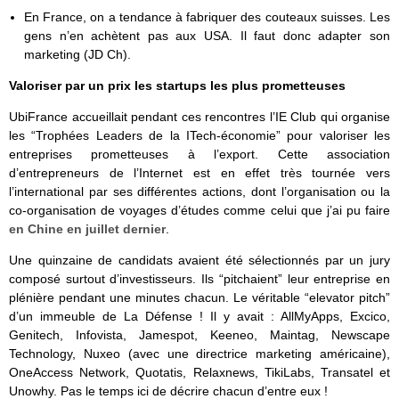
En France, on a tendance à fabriquer des couteaux suisses. Les
gens n’en achètent pas aux USA. Il faut donc adapter son
marketing (JD Ch).
Valoriser par un prix les startups les plus prometteuses
UbiFrance accueillait pendant ces rencontres l’IE Club qui organise
les “Trophées Leaders de la ITech-économie” pour valoriser les
entreprises prometteuses à l’export. Cette association
d’entrepreneurs de l’Internet est en effet très tournée vers
l’international par ses différentes actions, dont l’organisation ou la
co-organisation de voyages d’études comme celui que j’ai pu faire
en Chine en juillet dernier
.
Une quinzaine de candidats avaient été sélectionnés par un jury
composé surtout d’investisseurs. Ils “pitchaient” leur entreprise en
plénière pendant une minutes chacun. Le véritable “elevator pitch”
d’un immeuble de La Défense ! Il y avait : AllMyApps, Excico,
Genitech, Infovista, Jamespot, Keeneo, Maintag, Newscape
Technology, Nuxeo (avec une directrice marketing américaine),
OneAccess Network, Quotatis, Relaxnews, TikiLabs, Transatel et
Unowhy. Pas le temps ici de décrire chacun d’entre eux !