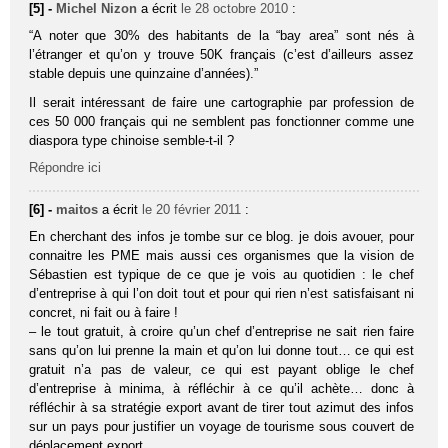
[5] -
Michel Nizon
a écrit
le 28 octobre 2010
:
“A noter que 30% des habi­tants de la “bay area” sont nés à
l’étranger et qu’on y trouve 50K fran­çais (c’est d’ailleurs assez
stable depuis une quin­zaine d’années).”
Il serait intéressant de faire une cartographie par profession de
ces 50 000 français qui ne semblent pas fonctionner comme une
diaspora type chinoise semble-t-il ?
Répondre ici
[6] -
maitos
a écrit
le 20 février 2011
:
En cherchant des infos je tombe sur ce blog. je dois avouer, pour
connaitre les PME mais aussi ces organismes que la vision de
Sébastien est typique de ce que je vois au quotidien : le chef
d’entreprise à qui l’on doit tout et pour qui rien n’est satisfaisant ni
concret, ni fait ou à faire !
– le tout gratuit, à croire qu’un chef d’entreprise ne sait rien faire
sans qu’on lui prenne la main et qu’on lui donne tout… ce qui est
gratuit n’a pas de valeur, ce qui est payant oblige le chef
d’entreprise à minima, à réfléchir à ce qu’il achète… donc à
réfléchir à sa stratégie export avant de tirer tout azimut des infos
sur un pays pour justifier un voyage de tourisme sous couvert de
déplacement export