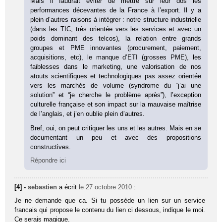
Mais il faudrait éviter de mettre sur leur dos les
performances décevantes de la France à l’export. Il y a
plein d’autres raisons à intégrer : notre structure industrielle
(dans les TIC, très orientée vers les services et avec un
poids dominant des telcos), la relation entre grands
groupes et PME innovantes (procurement, paiement,
acquisitions, etc), le manque d’ETI (grosses PME), les
faiblesses dans le marketing, une valorisation de nos
atouts scientifiques et technologiques pas assez orientée
vers les marchés de volume (syndrome du “j’ai une
solution” et “je cherche le problème après”), l’exception
culturelle française et son impact sur la mauvaise maîtrise
de l’anglais, et j’en oublie plein d’autres.
Bref, oui, on peut critiquer les uns et les autres. Mais en se
documentant un peu et avec des propositions
constructives.
Répondre ici
[4] -
sebastien
a écrit
le 27 octobre 2010
:
Je ne demande que ca. Si tu possède un lien sur un service
francais qui propose le contenu du lien ci dessous, indique le moi.
Ce serais magique.