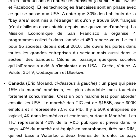
et les introductions en bourse refleurissent (à venir: Hulu, Twitter
et Facebook). Et les technologies françaises sont en phase avec
ce qui se passe aux USA. A noter que 30% des habitants de la
“bay area” sont nés à l’étranger et qu’on y trouve 50K français
(c’est d’ailleurs assez stable depuis une quinzaine d’années). La
Mission Economique de San Francisco a organisé 4
programmes collectifs dans l’année et 450 rendez-vous. Le tout
pour 96 sociétés depuis début 2010. Elle ouvre les portes dans
toutes les grandes entreprises du secteur mais aussi dans le
secteur des banques. Citons au passage quelques sociétés
qu’UbiFrance a aidé à s’implanter aux USA : Critéo, Virtuoz, A
Volute, 3DTV, Codasystem et Bluekiwi.
Canada
(Eric Morand,
ci-dessous à gauche
) :
un pays qui pèse
15% du marché américain, est plus abordable mais toutefois
fortement concurrentiel. C’est un bon marché test pour aborder
ensuite les USA. Le marché des TIC est de $155B, avec 600K
emplois et il représente 7,5% du PIB. Il y a 50K entreprises de
logiciel, 4K dans les médias et contenus, surtout à Montréal. Les
TIC représentent 40% de la R&D publique et privée dans le
pays. 40% du marché est équipé en smarphones, tirés par RIM,
qui est basé à Waterloo à deux heures de Toronto. Le pays