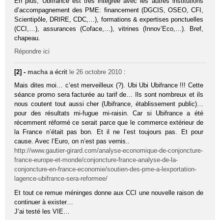
En plus, Ubifrance est très intégrée avec les autres institutions
d’accompagnement des PME: financement (DGCIS, OSEO, CFI,
Scientipôle, DRIRE, CDC,…), formations & expertises ponctuelles
(CCI,…), assurances (Coface,…), vitrines (Innov’Eco,…). Bref,
chapeau.
Répondre ici
[2] -
macha
a écrit
le 26 octobre 2010
:
Mais dites moi… c’est merveilleux (?). Ubi Ubi Ubifrance !!! Cette
séance promo sera facturée au tarif de… Ils sont nombreux et ils
nous coutent tout aussi cher (Ubifrance, établissement public)…
pour des résultats mi-fugue mi-raisin. Car si Ubifrance a été
récemment réformé ce serait parce que le commerce extérieur de
la France n’était pas bon. Et il ne l’est toujours pas. Et pour
cause. Avec l’Euro, on n’est pas vernis..
http://www.gautier-girard.com/analyse-economique-de-conjoncture-
france-europe-et-monde/conjoncture-france-analyse-de-la-
conjoncture-en-france-economie/soutien-des-pme-a-lexportation-
lagence-ubifrance-sera-reformee/
Et tout ce remue méninges donne aux CCI une nouvelle raison de
continuer à exister…
J’ai testé les VIE…