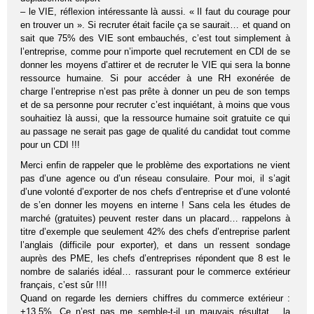
– le VIE, réflexion intéressante là aussi. « Il faut du courage pour
en trouver un ». Si recruter était facile ça se saurait… et quand on
sait que 75% des VIE sont embauchés, c’est tout simplement à
l’entreprise, comme pour n’importe quel recrutement en CDI de se
donner les moyens d’attirer et de recruter le VIE qui sera la bonne
ressource humaine. Si pour accéder à une RH exonérée de
charge l’entreprise n’est pas prête à donner un peu de son temps
et de sa personne pour recruter c’est inquiétant, à moins que vous
souhaitiez là aussi, que la ressource humaine soit gratuite ce qui
au passage ne serait pas gage de qualité du candidat tout comme
pour un CDI !!!
Merci enfin de rappeler que le problème des exportations ne vient
pas d’une agence ou d’un réseau consulaire. Pour moi, il s’agit
d’une volonté d’exporter de nos chefs d’entreprise et d’une volonté
de s’en donner les moyens en interne ! Sans cela les études de
marché (gratuites) peuvent rester dans un placard… rappelons à
titre d’exemple que seulement 42% des chefs d’entreprise parlent
l’anglais (difficile pour exporter), et dans un ressent sondage
auprès des PME, les chefs d’entreprises répondent que 8 est le
nombre de salariés idéal… rassurant pour le commerce extérieur
français, c’est sûr !!!!
Quand on regarde les derniers chiffres du commerce extérieur :
+13,5%. Ce n’est pas me semble-t-il un mauvais résultat… la