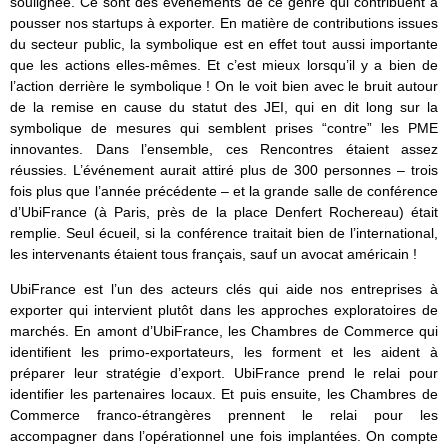
soulignée. Ce sont des événements de ce genre qui contribuent à
pousser nos startups à exporter. En matière de contributions issues
du secteur public, la symbolique est en effet tout aussi importante
que les actions elles-mêmes. Et c’est mieux lorsqu’il y a bien de
l’action derrière le symbolique ! On le voit bien avec le bruit autour
de la remise en cause du statut des JEI, qui en dit long sur la
symbolique de mesures qui semblent prises “contre” les PME
innovantes. Dans l’ensemble, ces Rencontres étaient assez
réussies. L’événement aurait attiré plus de 300 personnes – trois
fois plus que l’année précédente – et la grande salle de conférence
d’UbiFrance (à Paris, près de la place Denfert Rochereau) était
remplie. Seul écueil, si la conférence traitait bien de l’international,
les intervenants étaient tous français, sauf un avocat américain !
UbiFrance est l’un des acteurs clés qui aide nos entreprises à
exporter qui intervient plutôt dans les approches exploratoires de
marchés. En amont d’UbiFrance, les Chambres de Commerce qui
identifient les primo-exportateurs, les forment et les aident à
préparer leur stratégie d’export. UbiFrance prend le relai pour
identifier les partenaires locaux. Et puis ensuite, les Chambres de
Commerce franco-étrangères prennent le relai pour les
accompagner dans l’opérationnel une fois implantées. On compte