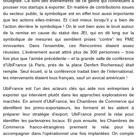
soulignée. Ce sont des événements de ce genre qui contribuent à
pousser nos startups à exporter. En matière de contributions issues
du secteur public, la symbolique est en effet tout aussi importante
que les actions elles-mêmes. Et c’est mieux lorsqu’il y a bien de
l’action derrière le symbolique ! On le voit bien avec le bruit autour
de la remise en cause du statut des JEI, qui en dit long sur la
symbolique de mesures qui semblent prises “contre” les PME
innovantes. Dans l’ensemble, ces Rencontres étaient assez
réussies. L’événement aurait attiré plus de 300 personnes – trois
fois plus que l’année précédente – et la grande salle de conférence
d’UbiFrance (à Paris, près de la place Denfert Rochereau) était
remplie. Seul écueil, si la conférence traitait bien de l’international,
les intervenants étaient tous français, sauf un avocat américain !
UbiFrance est l’un des acteurs clés qui aide nos entreprises à
exporter qui intervient plutôt dans les approches exploratoires de
marchés. En amont d’UbiFrance, les Chambres de Commerce qui
identifient les primo-exportateurs, les forment et les aident à
préparer leur stratégie d’export. UbiFrance prend le relai pour
identifier les partenaires locaux. Et puis ensuite, les Chambres de
Commerce franco-étrangères prennent le relai pour les
accompagner dans l’opérationnel une fois implantées. On compte