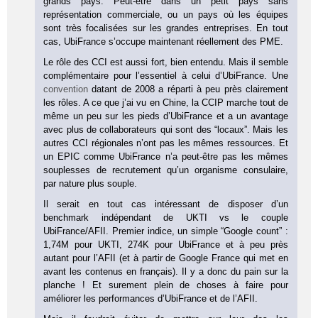
grands pays. Peut-être dans un petit pays sans
représentation commerciale, ou un pays où les équipes
sont très focalisées sur les grandes entreprises. En tout
cas, UbiFrance s’occupe maintenant réellement des PME.
Le rôle des CCI est aussi fort, bien entendu. Mais il semble
complémentaire pour l’essentiel à celui d’UbiFrance. Une
convention
datant de 2008 a réparti à peu près clairement
les rôles. A ce que j’ai vu en Chine, la CCIP marche tout de
même un peu sur les pieds d’UbiFrance et a un avantage
avec plus de collaborateurs qui sont des “locaux”. Mais les
autres CCI régionales n’ont pas les mêmes ressources. Et
un EPIC comme UbiFrance n’a peut-être pas les mêmes
souplesses de recrutement qu’un organisme consulaire,
par nature plus souple.
Il serait en tout cas intéressant de disposer d’un
benchmark indépendant de UKTI vs le couple
UbiFrance/AFII. Premier indice, un simple “Google count” :
1,74M pour UKTI, 274K pour UbiFrance et à peu près
autant pour l’AFII (et à partir de Google France qui met en
avant les contenus en français). Il y a donc du pain sur la
planche ! Et surement plein de choses à faire pour
améliorer les performances d’UbiFrance et de l’AFII.