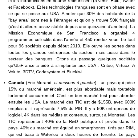
et les introductions en bourse refleurissent (à venir: Hulu, Twitter
et Facebook). Et les technologies françaises sont en phase avec
ce qui se passe aux USA. A noter que 30% des habitants de la
“bay area” sont nés à l’étranger et qu’on y trouve 50K français
(c’est d’ailleurs assez stable depuis une quinzaine d’années). La
Mission Economique de San Francisco a organisé 4
programmes collectifs dans l’année et 450 rendez-vous. Le tout
pour 96 sociétés depuis début 2010. Elle ouvre les portes dans
toutes les grandes entreprises du secteur mais aussi dans le
secteur des banques. Citons au passage quelques sociétés
qu’UbiFrance a aidé à s’implanter aux USA : Critéo, Virtuoz, A
Volute, 3DTV, Codasystem et Bluekiwi.
Canada
(Eric Morand,
ci-dessous à gauche
) :
un pays qui pèse
15% du marché américain, est plus abordable mais toutefois
fortement concurrentiel. C’est un bon marché test pour aborder
ensuite les USA. Le marché des TIC est de $155B, avec 600K
emplois et il représente 7,5% du PIB. Il y a 50K entreprises de
logiciel, 4K dans les médias et contenus, surtout à Montréal. Les
TIC représentent 40% de la R&D publique et privée dans le
pays. 40% du marché est équipé en smarphones, tirés par RIM,
qui est basé à Waterloo à deux heures de Toronto. Le pays