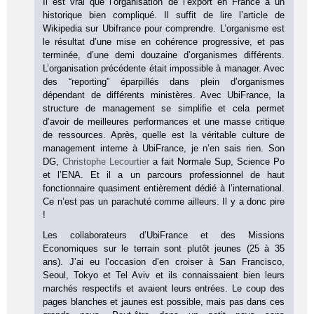
Il est vrai que l’organisation de l’export en France a un
historique bien compliqué. Il suffit de lire l’article de
Wikipedia sur Ubifrance pour comprendre. L’organisme est
le résultat d’une mise en cohérence progressive, et pas
terminée, d’une demi douzaine d’organismes différents.
L’organisation précédente était impossible à manager. Avec
des “reporting” éparpillés dans plein d’organismes
dépendant de différents ministères. Avec UbiFrance, la
structure de management se simplifie et cela permet
d’avoir de meilleures performances et une masse critique
de ressources. Après, quelle est la véritable culture de
management interne à UbiFrance, je n’en sais rien. Son
DG,
Christophe Lecourtier
a fait Normale Sup, Science Po
et l’ENA. Et il a un parcours professionnel de haut
fonctionnaire quasiment entièrement dédié à l’international.
Ce n’est pas un parachuté comme ailleurs. Il y a donc pire
!
Les collaborateurs d’UbiFrance et des Missions
Economiques sur le terrain sont plutôt jeunes (25 à 35
ans). J’ai eu l’occasion d’en croiser à San Francisco,
Seoul, Tokyo et Tel Aviv et ils connaissaient bien leurs
marchés respectifs et avaient leurs entrées. Le coup des
pages blanches et jaunes est possible, mais pas dans ces