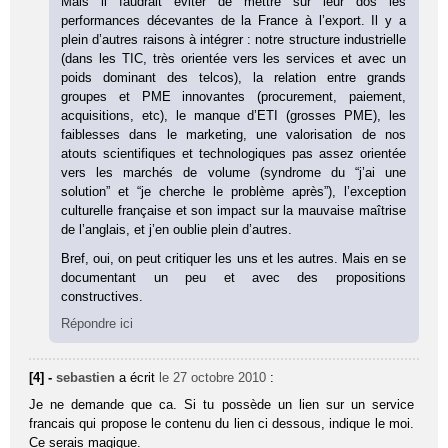
Mais il faudrait éviter de mettre sur leur dos les
performances décevantes de la France à l’export. Il y a
plein d’autres raisons à intégrer : notre structure industrielle
(dans les TIC, très orientée vers les services et avec un
poids dominant des telcos), la relation entre grands
groupes et PME innovantes (procurement, paiement,
acquisitions, etc), le manque d’ETI (grosses PME), les
faiblesses dans le marketing, une valorisation de nos
atouts scientifiques et technologiques pas assez orientée
vers les marchés de volume (syndrome du “j’ai une
solution” et “je cherche le problème après”), l’exception
culturelle française et son impact sur la mauvaise maîtrise
de l’anglais, et j’en oublie plein d’autres.
Bref, oui, on peut critiquer les uns et les autres. Mais en se
documentant un peu et avec des propositions
constructives.
Répondre ici
[4] -
sebastien
a écrit
le 27 octobre 2010
:
Je ne demande que ca. Si tu possède un lien sur un service
francais qui propose le contenu du lien ci dessous, indique le moi.
Ce serais magique.