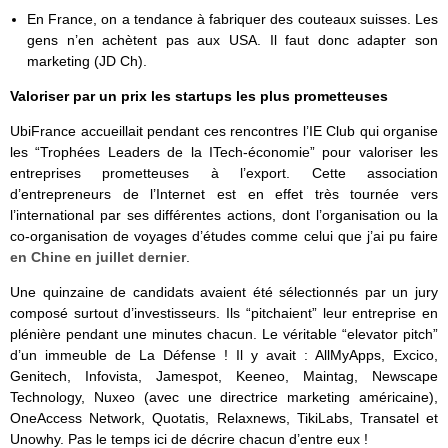
En France, on a tendance à fabriquer des couteaux suisses. Les
gens n’en achètent pas aux USA. Il faut donc adapter son
marketing (JD Ch).
Valoriser par un prix les startups les plus prometteuses
UbiFrance accueillait pendant ces rencontres l’IE Club qui organise
les “Trophées Leaders de la ITech-économie” pour valoriser les
entreprises prometteuses à l’export. Cette association
d’entrepreneurs de l’Internet est en effet très tournée vers
l’international par ses différentes actions, dont l’organisation ou la
co-organisation de voyages d’études comme celui que j’ai pu faire
en Chine en juillet dernier
.
Une quinzaine de candidats avaient été sélectionnés par un jury
composé surtout d’investisseurs. Ils “pitchaient” leur entreprise en
plénière pendant une minutes chacun. Le véritable “elevator pitch”
d’un immeuble de La Défense ! Il y avait : AllMyApps, Excico,
Genitech, Infovista, Jamespot, Keeneo, Maintag, Newscape
Technology, Nuxeo (avec une directrice marketing américaine),
OneAccess Network, Quotatis, Relaxnews, TikiLabs, Transatel et
Unowhy. Pas le temps ici de décrire chacun d’entre eux !