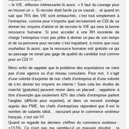
– le VIE, réflexion intéressante là aussi. « Il faut du courage pour
en trouver un ». Si recruter était facile ça se saurait… et quand on
sait que 75% des VIE sont embauchés, c’est tout simplement à
l’entreprise, comme pour n’importe quel recrutement en CDI de se
donner les moyens d’attirer et de recruter le VIE qui sera la bonne
ressource humaine. Si pour accéder à une RH exonérée de
charge l’entreprise n’est pas prête à donner un peu de son temps
et de sa personne pour recruter c’est inquiétant, à moins que vous
souhaitiez là aussi, que la ressource humaine soit gratuite ce qui
au passage ne serait pas gage de qualité du candidat tout comme
pour un CDI !!!
Merci enfin de rappeler que le problème des exportations ne vient
pas d’une agence ou d’un réseau consulaire. Pour moi, il s’agit
d’une volonté d’exporter de nos chefs d’entreprise et d’une volonté
de s’en donner les moyens en interne ! Sans cela les études de
marché (gratuites) peuvent rester dans un placard… rappelons à
titre d’exemple que seulement 42% des chefs d’entreprise parlent
l’anglais (difficile pour exporter), et dans un ressent sondage
auprès des PME, les chefs d’entreprises répondent que 8 est le
nombre de salariés idéal… rassurant pour le commerce extérieur
français, c’est sûr !!!!
Quand on regarde les derniers chiffres du commerce extérieur :
+13,5%. Ce n’est pas me semble-t-il un mauvais résultat… la