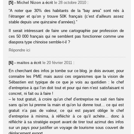
[5] -
Michel Nizon
a écrit
le 28 octobre 2010
:
“A noter que 30% des habi­tants de la “bay area” sont nés à
l’étranger et qu’on y trouve 50K fran­çais (c’est d’ailleurs assez
stable depuis une quin­zaine d’années).”
Il serait intéressant de faire une cartographie par profession de
ces 50 000 français qui ne semblent pas fonctionner comme une
diaspora type chinoise semble-t-il ?
Répondre ici
[6] -
maitos
a écrit
le 20 février 2011
:
En cherchant des infos je tombe sur ce blog. je dois avouer, pour
connaitre les PME mais aussi ces organismes que la vision de
Sébastien est typique de ce que je vois au quotidien : le chef
d’entreprise à qui l’on doit tout et pour qui rien n’est satisfaisant ni
concret, ni fait ou à faire !
– le tout gratuit, à croire qu’un chef d’entreprise ne sait rien faire
sans qu’on lui prenne la main et qu’on lui donne tout… ce qui est
gratuit n’a pas de valeur, ce qui est payant oblige le chef
d’entreprise à minima, à réfléchir à ce qu’il achète… donc à
réfléchir à sa stratégie export avant de tirer tout azimut des infos
sur un pays pour justifier un voyage de tourisme sous couvert de
déplacement export