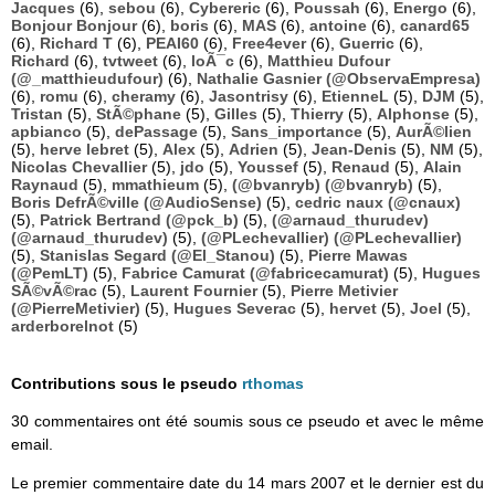
Jacques
(6),
sebou
(6),
Cybereric
(6),
Poussah
(6),
Energo
(6),
Bonjour Bonjour
(6),
boris
(6),
MAS
(6),
antoine
(6),
canard65
(6),
Richard T
(6),
PEAI60
(6),
Free4ever
(6),
Guerric
(6),
Richard
(6),
tvtweet
(6),
loÃ¯c
(6),
Matthieu Dufour
(@_matthieudufour)
(6),
Nathalie Gasnier (@ObservaEmpresa)
(6),
romu
(6),
cheramy
(6),
Jasontrisy
(6),
EtienneL
(5),
DJM
(5),
Tristan
(5),
StÃ©phane
(5),
Gilles
(5),
Thierry
(5),
Alphonse
(5),
apbianco
(5),
dePassage
(5),
Sans_importance
(5),
AurÃ©lien
(5),
herve lebret
(5),
Alex
(5),
Adrien
(5),
Jean-Denis
(5),
NM
(5),
Nicolas Chevallier
(5),
jdo
(5),
Youssef
(5),
Renaud
(5),
Alain
Raynaud
(5),
mmathieum
(5),
(@bvanryb) (@bvanryb)
(5),
Boris DefrÃ©ville (@AudioSense)
(5),
cedric naux (@cnaux)
(5),
Patrick Bertrand (@pck_b)
(5),
(@arnaud_thurudev)
(@arnaud_thurudev)
(5),
(@PLechevallier) (@PLechevallier)
(5),
Stanislas Segard (@El_Stanou)
(5),
Pierre Mawas
(@PemLT)
(5),
Fabrice Camurat (@fabricecamurat)
(5),
Hugues
SÃ©vÃ©rac
(5),
Laurent Fournier
(5),
Pierre Metivier
(@PierreMetivier)
(5),
Hugues Severac
(5),
hervet
(5),
Joel
(5),
arderborelnot
(5)
Contributions sous le pseudo
rthomas
30 commentaires ont été soumis sous ce pseudo et avec le même
email.
Le premier commentaire date du 14 mars 2007 et le dernier est du