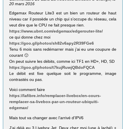
20 mars 2016
Edgemax Routeur Lite3 est un bien un routeur de haut
niveau car il possède un chip qui s’occupe du réseau, cela
veut dire que le CPU ne fait presque rien.
https://www.ubnt.com/edgemax/edgerouter-lite/
ce qui donne chez moi
https://goo.gl/photos/sh82v6apy2R39FGe6
Tenu 6 mois sans redémarrer mais j’ai eu une coupure de
courant 🙁
On peut suivre les débits, comme ici TF1 en HD+, HD, SD
https://goo.gl/photos/t7kujRuwjQBdoFQCA
Le débit est fixe quelque soit le programme, image
contrastés ou pas.
Voici comment faire
https://lafibre.info/remplacer-livebox/en-cours-
remplacer-sa-livebox-par-un-routeur-ubiquiti-
edgemax/
Mais tout va changer avec l’arrivé d’IPV6
J’ai déjà eu 3 Livebox Jet. Deux chez moi (une à laché) +