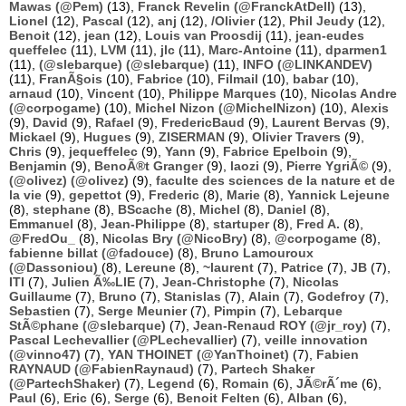
Mawas (@Pem)
(13),
Franck Revelin (@FranckAtDell)
(13),
Lionel
(12),
Pascal
(12),
anj
(12),
/Olivier
(12),
Phil Jeudy
(12),
Benoit
(12),
jean
(12),
Louis van Proosdij
(11),
jean-eudes
queffelec
(11),
LVM
(11),
jlc
(11),
Marc-Antoine
(11),
dparmen1
(11),
(@slebarque) (@slebarque)
(11),
INFO (@LINKANDEV)
(11),
FranÃ§ois
(10),
Fabrice
(10),
Filmail
(10),
babar
(10),
arnaud
(10),
Vincent
(10),
Philippe Marques
(10),
Nicolas Andre
(@corpogame)
(10),
Michel Nizon (@MichelNizon)
(10),
Alexis
(9),
David
(9),
Rafael
(9),
FredericBaud
(9),
Laurent Bervas
(9),
Mickael
(9),
Hugues
(9),
ZISERMAN
(9),
Olivier Travers
(9),
Chris
(9),
jequeffelec
(9),
Yann
(9),
Fabrice Epelboin
(9),
Benjamin
(9),
BenoÃ®t Granger
(9),
laozi
(9),
Pierre YgriÃ©
(9),
(@olivez) (@olivez)
(9),
faculte des sciences de la nature et de
la vie
(9),
gepettot
(9),
Frederic
(8),
Marie
(8),
Yannick Lejeune
(8),
stephane
(8),
BScache
(8),
Michel
(8),
Daniel
(8),
Emmanuel
(8),
Jean-Philippe
(8),
startuper
(8),
Fred A.
(8),
@FredOu_
(8),
Nicolas Bry (@NicoBry)
(8),
@corpogame
(8),
fabienne billat (@fadouce)
(8),
Bruno Lamouroux
(@Dassoniou)
(8),
Lereune
(8),
~laurent
(7),
Patrice
(7),
JB
(7),
ITI
(7),
Julien Ã‰LIE
(7),
Jean-Christophe
(7),
Nicolas
Guillaume
(7),
Bruno
(7),
Stanislas
(7),
Alain
(7),
Godefroy
(7),
Sebastien
(7),
Serge Meunier
(7),
Pimpin
(7),
Lebarque
StÃ©phane (@slebarque)
(7),
Jean-Renaud ROY (@jr_roy)
(7),
Pascal Lechevallier (@PLechevallier)
(7),
veille innovation
(@vinno47)
(7),
YAN THOINET (@YanThoinet)
(7),
Fabien
RAYNAUD (@FabienRaynaud)
(7),
Partech Shaker
(@PartechShaker)
(7),
Legend
(6),
Romain
(6),
JÃ©rÃ´me
(6),
Paul
(6),
Eric
(6),
Serge
(6),
Benoit Felten
(6),
Alban
(6),