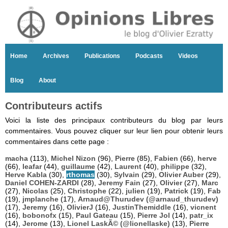
Home
Archives
Publications
Podcasts
Videos
Blog
About
Contributeurs actifs
Voici la liste des principaux contributeurs du blog par leurs
commentaires. Vous pouvez cliquer sur leur lien pour obtenir leurs
commentaires dans cette page :
macha
(113),
Michel Nizon
(96),
Pierre
(85),
Fabien
(66),
herve
(66),
leafar
(44),
guillaume
(42),
Laurent
(40),
philippe
(32),
Herve Kabla
(30),
rthomas
(30),
Sylvain
(29),
Olivier Auber
(29),
Daniel COHEN-ZARDI
(28),
Jeremy Fain
(27),
Olivier
(27),
Marc
(27),
Nicolas
(25),
Christophe
(22),
julien
(19),
Patrick
(19),
Fab
(19),
jmplanche
(17),
Arnaud@Thurudev (@arnaud_thurudev)
(17),
Jeremy
(16),
OlivierJ
(16),
JustinThemiddle
(16),
vicnent
(16),
bobonofx
(15),
Paul Gateau
(15),
Pierre Jol
(14),
patr_ix
(14),
Jerome
(13),
Lionel LaskÃ© (@lionellaske)
(13),
Pierre