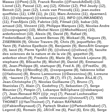
Mawas (@Pem)
(13),
Franck Revelin (@FranckAtDell)
(13),
Lionel
(12),
Pascal
(12),
anj
(12),
/Olivier
(12),
Phil Jeudy
(12),
Benoit
(12),
jean
(12),
Louis van Proosdij
(11),
jean-eudes
queffelec
(11),
LVM
(11),
jlc
(11),
Marc-Antoine
(11),
dparmen1
(11),
(@slebarque) (@slebarque)
(11),
INFO (@LINKANDEV)
(11),
FranÃ§ois
(10),
Fabrice
(10),
Filmail
(10),
babar
(10),
arnaud
(10),
Vincent
(10),
Philippe Marques
(10),
Nicolas Andre
(@corpogame)
(10),
Michel Nizon (@MichelNizon)
(10),
arderborelnot
(10),
Alexis
(9),
David
(9),
Rafael
(9),
FredericBaud
(9),
Laurent Bervas
(9),
Mickael
(9),
Hugues
(9),
ZISERMAN
(9),
Olivier Travers
(9),
Chris
(9),
jequeffelec
(9),
Yann
(9),
Fabrice Epelboin
(9),
Benjamin
(9),
BenoÃ®t Granger
(9),
laozi
(9),
Pierre YgriÃ©
(9),
(@olivez) (@olivez)
(9),
faculte
des sciences de la nature et de la vie
(9),
gepettot
(9),
arderbor elnot
(9),
Frederic
(8),
Marie
(8),
Yannick Lejeune
(8),
stephane
(8),
BScache
(8),
Michel
(8),
Daniel
(8),
Emmanuel
(8),
Jean-Philippe
(8),
startuper
(8),
Fred A.
(8),
@FredOu_
(8),
Nicolas Bry (@NicoBry)
(8),
@corpogame
(8),
fabienne billat
(@fadouce)
(8),
Bruno Lamouroux (@Dassoniou)
(8),
Lereune
(8),
~laurent
(7),
Patrice
(7),
JB
(7),
ITI
(7),
Julien Ã‰LIE
(7),
Jean-Christophe
(7),
Nicolas Guillaume
(7),
Bruno
(7),
Stanislas
(7),
Alain
(7),
Godefroy
(7),
Sebastien
(7),
Serge
Meunier
(7),
Pimpin
(7),
Lebarque StÃ©phane (@slebarque)
(7),
Jean-Renaud ROY (@jr_roy)
(7),
Pascal Lechevallier
(@PLechevallier)
(7),
veille innovation (@vinno47)
(7),
YAN
THOINET (@YanThoinet)
(7),
Fabien RAYNAUD
(@FabienRaynaud)
(7),
Partech Shaker (@PartechShaker)
(7),
Legend
(6),
Romain
(6),
JÃ©rÃ´me
(6),
Paul
(6),
Eric
(6),
Serge