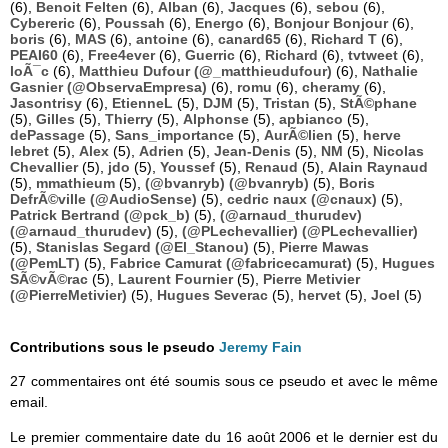
(6),
Benoit Felten
(6),
Alban
(6),
Jacques
(6),
sebou
(6),
Cybereric
(6),
Poussah
(6),
Energo
(6),
Bonjour Bonjour
(6),
boris
(6),
MAS
(6),
antoine
(6),
canard65
(6),
Richard T
(6),
PEAI60
(6),
Free4ever
(6),
Guerric
(6),
Richard
(6),
tvtweet
(6),
loÃ¯c
(6),
Matthieu Dufour (@_matthieudufour)
(6),
Nathalie
Gasnier (@ObservaEmpresa)
(6),
romu
(6),
cheramy
(6),
Jasontrisy
(6),
EtienneL
(5),
DJM
(5),
Tristan
(5),
StÃ©phane
(5),
Gilles
(5),
Thierry
(5),
Alphonse
(5),
apbianco
(5),
dePassage
(5),
Sans_importance
(5),
AurÃ©lien
(5),
herve
lebret
(5),
Alex
(5),
Adrien
(5),
Jean-Denis
(5),
NM
(5),
Nicolas
Chevallier
(5),
jdo
(5),
Youssef
(5),
Renaud
(5),
Alain Raynaud
(5),
mmathieum
(5),
(@bvanryb) (@bvanryb)
(5),
Boris
DefrÃ©ville (@AudioSense)
(5),
cedric naux (@cnaux)
(5),
Patrick Bertrand (@pck_b)
(5),
(@arnaud_thurudev)
(@arnaud_thurudev)
(5),
(@PLechevallier) (@PLechevallier)
(5),
Stanislas Segard (@El_Stanou)
(5),
Pierre Mawas
(@PemLT)
(5),
Fabrice Camurat (@fabricecamurat)
(5),
Hugues
SÃ©vÃ©rac
(5),
Laurent Fournier
(5),
Pierre Metivier
(@PierreMetivier)
(5),
Hugues Severac
(5),
hervet
(5),
Joel
(5)
Contributions sous le pseudo
Jeremy Fain
27 commentaires ont été soumis sous ce pseudo et avec le même
email.
Le premier commentaire date du 16 août 2006 et le dernier est du