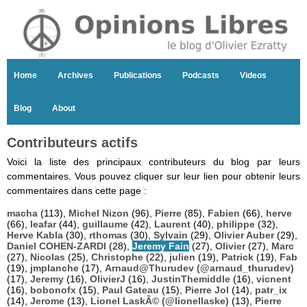
Home
Archives
Publications
Podcasts
Videos
Blog
About
Contributeurs actifs
Voici la liste des principaux contributeurs du blog par leurs
commentaires. Vous pouvez cliquer sur leur lien pour obtenir leurs
commentaires dans cette page :
macha
(113),
Michel Nizon
(96),
Pierre
(85),
Fabien
(66),
herve
(66),
leafar
(44),
guillaume
(42),
Laurent
(40),
philippe
(32),
Herve Kabla
(30),
rthomas
(30),
Sylvain
(29),
Olivier Auber
(29),
Daniel COHEN-ZARDI
(28),
Jeremy Fain
(27),
Olivier
(27),
Marc
(27),
Nicolas
(25),
Christophe
(22),
julien
(19),
Patrick
(19),
Fab
(19),
jmplanche
(17),
Arnaud@Thurudev (@arnaud_thurudev)
(17),
Jeremy
(16),
OlivierJ
(16),
JustinThemiddle
(16),
vicnent
(16),
bobonofx
(15),
Paul Gateau
(15),
Pierre Jol
(14),
patr_ix
(14),
Jerome
(13),
Lionel LaskÃ© (@lionellaske)
(13),
Pierre