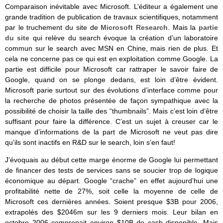
Comparaison inévitable avec Microsoft. L’éditeur a également une
grande tradition de publication de travaux scientifiques, notamment
par le truchement du site de
Microsoft Research
. Mais la
partie
du site
qui relève du search évoque la création d’un laboratoire
commun sur le search avec MSN en Chine, mais rien de plus. Et
cela ne concerne pas ce qui est en exploitation comme Google. La
partie est difficile pour Microsoft car rattraper le savoir faire de
Google, quand on se plonge dedans, est loin d’être évident.
Microsoft parie surtout sur des évolutions d’interface comme pour
la recherche de photos présentée de façon sympathique avec la
possibilité de choisir la taille des “thumbnails”. Mais c’est loin d’être
suffisant pour faire la différence. C’est un sujet à creuser car le
manque d’informations de la part de Microsoft ne veut pas dire
qu’ils sont inactifs en R&D sur le search, loin s’en faut!
J’évoquais au début cette marge énorme de Google lui permettant
de financer des tests de services sans se soucier trop de logique
économique au départ. Google “crache” en effet aujourd’hui une
profitabilité nette de 27%, soit celle la moyenne de celle de
Microsoft ces dernières années. Soient presque $3B pour 2006,
extrapolés des $2046m sur les 9 derniers mois. Leur bilan en
octobre 2006 comprenait environ $10B de cash disponible. Mais