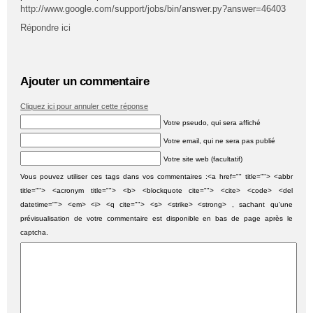
http://www.google.com/support/jobs/bin/answer.py?answer=46403
Répondre ici
Ajouter un commentaire
Cliquez ici pour annuler cette réponse
Votre pseudo, qui sera affiché
Votre email, qui ne sera pas publié
Votre site web (facultatif)
Vous pouvez utiliser ces tags dans vos commentaires :<a href="" title=""> <abbr
title=""> <acronym title=""> <b> <blockquote cite=""> <cite> <code> <del
datetime=""> <em> <i> <q cite=""> <s> <strike> <strong> , sachant qu'une
prévisualisation de votre commentaire est disponible en bas de page après le
captcha.