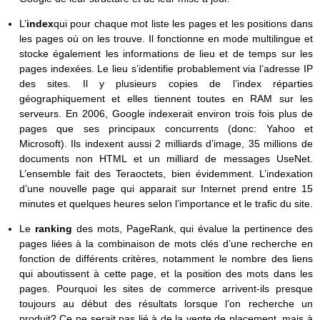
L’
index
qui pour chaque mot liste les pages et les positions dans
les pages où on les trouve. Il fonctionne en mode multilingue et
stocke également les informations de lieu et de temps sur les
pages indexées. Le lieu s’identifie probablement via l’adresse IP
des sites. Il y plusieurs copies de l’index réparties
géographiquement et elles tiennent toutes en RAM sur les
serveurs. En 2006, Google indexerait environ trois fois plus de
pages que ses principaux concurrents (donc: Yahoo et
Microsoft). Ils indexent aussi 2 milliards d’image, 35 millions de
documents non HTML et un milliard de messages UseNet.
L’ensemble fait des Teraoctets, bien évidemment. L’indexation
d’une nouvelle page qui apparait sur Internet prend entre 15
minutes et quelques heures selon l’importance et le trafic du site.
Le
ranking
des mots, PageRank, qui évalue la pertinence des
pages liées à la combinaison de mots clés d’une recherche en
fonction de différents critères, notamment le nombre des liens
qui aboutissent à cette page, et la position des mots dans les
pages. Pourquoi les sites de commerce arrivent-ils presque
toujours au début des résultats lorsque l’on recherche un
produit? Ce ne serait pas lié à de la vente de placement, mais à