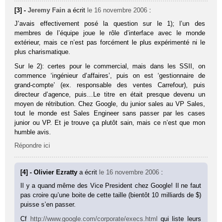
[3] -
Jeremy Fain
a écrit
le 16 novembre 2006
:
J’avais effectivement posé la question sur le 1); l’un des
membres de l’équipe joue le rôle d’interface avec le monde
extérieur, mais ce n’est pas forcément le plus expérimenté ni le
plus charismatique.
Sur le 2): certes pour le commercial, mais dans les SSII, on
commence ‘ingénieur d’affaires’, puis on est ‘gestionnaire de
grand-compte’ (ex. responsable des ventes Carrefour), puis
directeur d’agence, puis…Le titre en était presque devenu un
moyen de rétribution. Chez Google, du junior sales au VP Sales,
tout le monde est Sales Engineer sans passer par les cases
junior ou VP. Et je trouve ça plutôt sain, mais ce n’est que mon
humble avis.
Répondre ici
[4] - Olivier Ezratty
a écrit
le 16 novembre 2006
:
Il y a quand même des Vice President chez Google! Il ne faut
pas croire qu’une boite de cette taille (bientôt 10 milliards de $)
puisse s’en passer.
Cf
http://www.google.com/corporate/execs.html
qui liste leurs