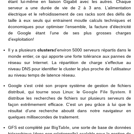
étant lui-même en liaison Gigabit avec les autres. Chaque
serveur a une durée de vie de 2 à 3 ans. L’alimentation
électrique et le refroidissement de ces racks sont des défis de
taille à eux seuls qui entrainent moutle calculs techniques et
économiques pour optimiser l’ensemble, la facture d’électricité
de Google étant l’une de ses plus grosses charges
d’exploitation!
Il y a plusieurs
clusters
d’environ 5000 serveurs répartis dans le
monde entier, ce qui apporte une forte tolérance aux pannes de
réseau sur Internet. La répartition de charge s’effectue au
niveau DNS pour identifier le cluster le plus proche de l’utilisateur
au niveau temps de latence réseau.
Google s’est créé son propre système de gestion de fichiers
distribué, qui tourne sous Linux: le
Google File System
. Il
distribue les recherches de fichiers sur plusieurs serveurs de
façon extrêmement efficace. C’est un peu grâce à lui que le
résultat d’une recherche aboutit dans notre navigateur en
quelques millisecondes de traitement.
GFS est complété par
BigTable
, une sorte de base de données
hiérarchique (donc non relationnelle) scalable pour la gestion de