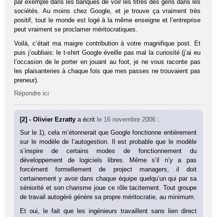
par exemple dans les banques de voir les titres des gens dans les
sociétés. Au moins chez Google, et je trouve ça vraiment très
positif, tout le monde est logé à la même enseigne et l’entreprise
peut vraiment se proclamer méritocratiques.
Voilà, c’était ma maigre contribution à votre magnifique post. Et
puis j’oubliais: le t-shirt Google éveille pas mal la curiosité (j’ai eu
l’occasion de le porter en jouant au foot, je ne vous raconte pas
les plaisanteries à chaque fois que mes passes ne trouvaient pas
preneur).
Répondre ici
[2] - Olivier Ezratty
a écrit
le 16 novembre 2006
:
Sur le 1), cela m’étonnerait que Google fonctionne entièrement
sur le modèle de l’autogestion. Il est probable que le modèle
s’inspire de certains modes de fonctionnement du
développement de logiciels libres. Même s’il n’y a pas
forcément formellement de project managers, il doit
certainement y avoir dans chaque équipe quelqu’un qui par sa
séniorité et son charisme joue ce rôle tacitement. Tout groupe
de travail autogéré génère sa propre méritocratie, au minimum.
Et oui, le fait que les ingénieurs travaillent sans lien direct