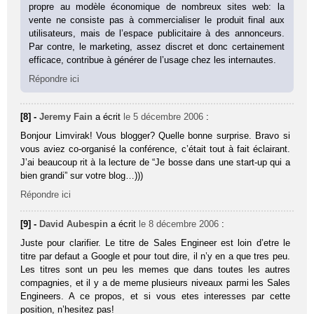
propre au modèle économique de nombreux sites web: la
vente ne consiste pas à commercialiser le produit final aux
utilisateurs, mais de l’espace publicitaire à des annonceurs.
Par contre, le marketing, assez discret et donc certainement
efficace, contribue à générer de l’usage chez les internautes.
Répondre ici
[8] -
Jeremy Fain
a écrit
le 5 décembre 2006
:
Bonjour Limvirak! Vous blogger? Quelle bonne surprise. Bravo si
vous aviez co-organisé la conférence, c’était tout à fait éclairant.
J’ai beaucoup rit à la lecture de “Je bosse dans une start-up qui a
bien grandi” sur votre blog…)))
Répondre ici
[9] -
David Aubespin
a écrit
le 8 décembre 2006
:
Juste pour clarifier. Le titre de Sales Engineer est loin d’etre le
titre par defaut a Google et pour tout dire, il n’y en a que tres peu.
Les titres sont un peu les memes que dans toutes les autres
compagnies, et il y a de meme plusieurs niveaux parmi les Sales
Engineers. A ce propos, et si vous etes interesses par cette
position, n’hesitez pas!