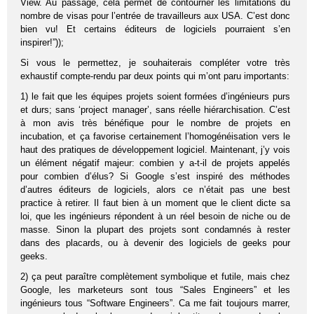
View. Au passage, cela permet de contourner les limitations du
nombre de visas pour l’entrée de travailleurs aux USA. C’est donc
bien vu! Et certains éditeurs de logiciels pourraient s’en
inspirer!”));
Si vous le permettez, je souhaiterais compléter votre très
exhaustif compte-rendu par deux points qui m’ont paru importants:
1) le fait que les équipes projets soient formées d’ingénieurs purs
et durs; sans ‘project manager’, sans réelle hiérarchisation. C’est
à mon avis très bénéfique pour le nombre de projets en
incubation, et ça favorise certainement l’homogénéisation vers le
haut des pratiques de développement logiciel. Maintenant, j’y vois
un élément négatif majeur: combien y a-t-il de projets appelés
pour combien d’élus? Si Google s’est inspiré des méthodes
d’autres éditeurs de logiciels, alors ce n’était pas une best
practice à retirer. Il faut bien à un moment que le client dicte sa
loi, que les ingénieurs répondent à un réel besoin de niche ou de
masse. Sinon la plupart des projets sont condamnés à rester
dans des placards, ou à devenir des logiciels de geeks pour
geeks.
2) ça peut paraître complètement symbolique et futile, mais chez
Google, les marketeurs sont tous “Sales Engineers” et les
ingénieurs tous “Software Engineers”. Ca me fait toujours marrer,