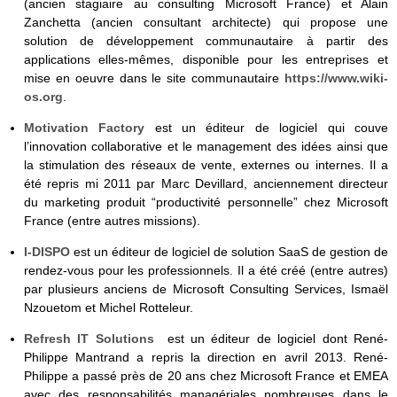
(ancien stagiaire au consulting Microsoft France) et Alain
Zanchetta (ancien consul­tant architecte) qui propose une
solution de développement communautaire à partir des
applications elles-mêmes, disponible pour les entreprises et
mise en oeuvre dans le site communautaire
https://www.wiki-
os.org
.
Motivation Factory
est un éditeur de logiciel qui couve
l’innovation collaborative et le management des idées ainsi que
la stimulation des réseaux de vente, externes ou internes. Il a
été repris mi 2011 par Marc Devillard, anciennement directeur
du marketing produit “productivité personnelle” chez Microsoft
France (entre autres missions).
I-DISPO
est un éditeur de logiciel de solution SaaS de gestion de
rendez-vous pour les professionnels. Il a été créé (entre autres)
par plusieurs anciens de Microsoft Consulting Services, Ismaël
Nzouetom et Michel Rotteleur.
Refresh IT Solutions
est un éditeur de logiciel dont René-
Philippe Mantrand a repris la direction en avril 2013. René-
Philippe a passé près de 20 ans chez Microsoft France et EMEA
avec des responsabilités managériales nombreuses dans le