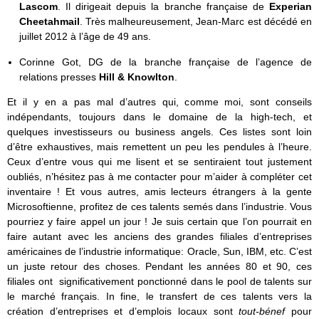
Lascom
. Il dirigeait depuis la branche française de
Experian
Cheetahmail
. Très malheureusement, Jean-Marc est décédé en
juillet 2012 à l’âge de 49 ans.
Corinne Got, DG de la branche française de l’agence de
relations presses
Hill & Knowlton
.
Et il y en a pas mal d’autres qui, comme moi, sont conseils
indépendants, toujours dans le domaine de la high-tech, et
quelques investisseurs ou business angels. Ces listes sont loin
d’être exhaustives, mais remettent un peu les pendules à l’heure.
Ceux d’entre vous qui me lisent et se sentiraient tout justement
oubliés, n’hésitez pas à me contacter pour m’aider à compléter cet
inventaire ! Et vous autres, amis lecteurs étrangers à la gente
Microsoftienne, profitez de ces talents semés dans l’industrie. Vous
pourriez y faire appel un jour ! Je suis certain que l’on pourrait en
faire autant avec les anciens des grandes filiales d’entreprises
américaines de l’industrie informatique: Oracle, Sun, IBM, etc. C’est
un juste retour des choses. Pendant les années 80 et 90, ces
filiales ont significativement ponctionné dans le pool de talents sur
le marché français. In fine, le transfert de ces talents vers la
création d’entreprises et d’emplois locaux sont
tout-bénef
pour