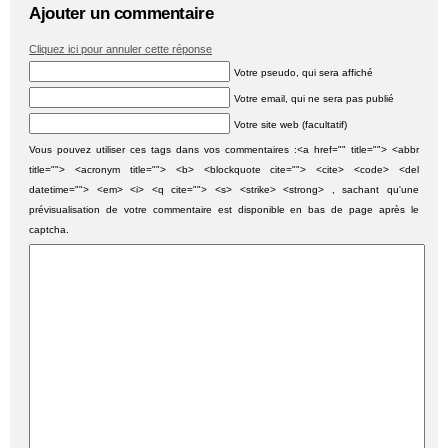
Ajouter un commentaire
Cliquez ici pour annuler cette réponse
Votre pseudo, qui sera affiché
Votre email, qui ne sera pas publié
Votre site web (facultatif)
Vous pouvez utiliser ces tags dans vos commentaires :<a href="" title=""> <abbr
title=""> <acronym title=""> <b> <blockquote cite=""> <cite> <code> <del
datetime=""> <em> <i> <q cite=""> <s> <strike> <strong> , sachant qu'une
prévisualisation de votre commentaire est disponible en bas de page après le
captcha.