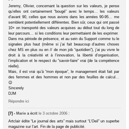
Jeremy, Olivier, concernant la question sur les valeurs, je pense
qu’elles ont certainement “bougé” avec le temps… les valeurs
d’avant 90, celles que nous avions dans les années 90-95… me
semblent potentiellement différentes. Bien sûr, ceux qui ont passé
10+ on transporté des valeurs acquises au début tout du long de
leur parcours… si les conditions leur permettaient de les exprimer.
Dans ma période de présence, et au sein du Support comme tu le
signales plus haut (même si j’ai fait beaucoup d’autres choses
chez MS en plus ou en // de mon job “quotidien”), j’ai pu vivre le
droit à la créativité et à l’innovation, la liberté d’organisation,
l’implication et le respect du “savoir-faire” vrai (de la compétence
réelle).
Mais, il est vrai qu’à “mon époque”, le management était fait par
des femmes et des hommes et non par des feuilles de calcul…
😉
Sincerely
DJM
Répondre ici
[7] -
Marie
a écrit
le 3 octobre 2006
:
Artclair édite “Le journal des arts” mais surtout “L’Oeil” un superbe
magazine sur l’art. Fin de la page de publicité.