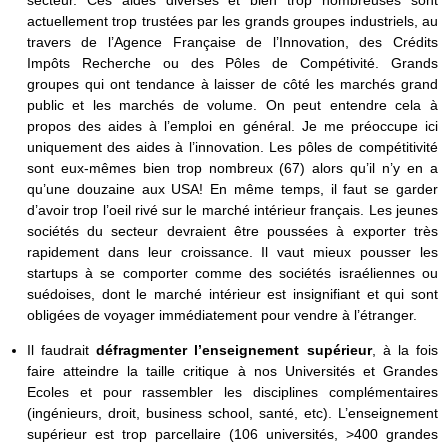
secteur. Ces aides diverses et bien trop nombreuses sont
actuellement trop trustées par les grands groupes industriels, au
travers de l’Agence Française de l’Innovation, des Crédits
Impôts Recherche ou des Pôles de Compétivité. Grands
groupes qui ont tendance à laisser de côté les marchés grand
public et les marchés de volume. On peut entendre cela à
propos des aides à l’emploi en général. Je me préoccupe ici
uniquement des aides à l’innovation. Les pôles de compétitivité
sont eux-mêmes bien trop nombreux (67) alors qu’il n’y en a
qu’une douzaine aux USA! En même temps, il faut se garder
d’avoir trop l’oeil rivé sur le marché intérieur français. Les jeunes
sociétés du secteur devraient être poussées à exporter très
rapidement dans leur croissance. Il vaut mieux pousser les
startups à se comporter comme des sociétés israéliennes ou
suédoises, dont le marché intérieur est insignifiant et qui sont
obligées de voyager immédiatement pour vendre à l’étranger.
Il faudrait
défragmenter l’enseignement supérieur
, à la fois
faire atteindre la taille critique à nos Universités et Grandes
Ecoles et pour rassembler les disciplines complémentaires
(ingénieurs, droit, business school, santé, etc). L’enseignement
supérieur est trop parcellaire (106 universités, >400 grandes