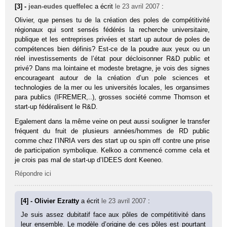
[3] -
jean-eudes queffelec
a écrit
le 23 avril 2007
:
Olivier, que penses tu de la création des poles de compétitivité
régionaux qui sont sensés fédérés la recherche universitaire,
publique et les entreprises privées et start up autour de poles de
compétences bien définis? Est-ce de la poudre aux yeux ou un
réel investissements de l’état pour décloisonner R&D public et
privé? Dans ma lointaine et modeste bretagne, je vois des signes
encourageant autour de la création d’un pole sciences et
technologies de la mer ou les universités locales, les organsimes
para publics (IFREMER,..), grosses société comme Thomson et
start-up fédéralisent le R&D.
Egalement dans la même veine on peut aussi souligner le transfer
fréquent du fruit de plusieurs années/hommes de RD public
comme chez l’INRIA vers des start up ou spin off contre une prise
de participation symbolique. Kelkoo a commencé comme cela et
je crois pas mal de start-up d’IDEES dont Keeneo.
Répondre ici
[4] - Olivier Ezratty
a écrit
le 23 avril 2007
:
Je suis assez dubitatif face aux pôles de compétitivité dans
leur ensemble. Le modèle d’origine de ces pôles est pourtant