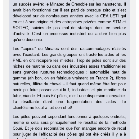
un succès avéré: le Minatec de Grenoble sur les nanotechs. Il
avait bien fonctionné car il est parti de presque zéro et s’est
développé sur de nombreuses années avec le CEA LETI qui
en est à son origine et des entreprises privées comme STM et
SOITEC, suivies de pas mal de startups dans ce secteur
d’activité. C’est un processus industriel qui a duré bien plus
qu’une décennie.
Les “copies” du Minatec sont des raccommodages réalisés
avec l’existant. Les grands groupes ont trusté les aides et les
PME en ont récupéré les miettes. Trop de pôles sont sur des
niches de marché ou dans des industries assez traditionnelles
sans grandes ruptures technologiques : automobile haut de
gamme (ah bon, on en fabrique vraiment en France ?), fibres
naturelles, filière du cheval – il faut quand même être fort pour
avoir pu faire passer celui-là !, industries et pin maritime du
futur, viande. Et puis 67 pôles, c’est une dispersion incroyable.
La résultante étant une fragmentation des aides. Le
clientélisme local a fait son effet!
Les pôles peuvent cependant fonctionner à quelques endroits,
même si cela sera principalement le résultat de la méthode
Coué. Et je dois reconnaître que l’on manque encore de recul
pour juger de l’efficacité des pôles qui ont été créés il y a à