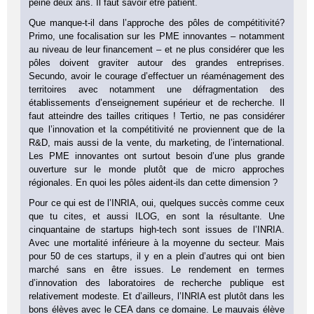
peine deux ans. Il faut savoir être patient.
Que manque-t-il dans l’approche des pôles de compétitivité?
Primo, une focalisation sur les PME innovantes – notamment
au niveau de leur financement – et ne plus considérer que les
pôles doivent graviter autour des grandes entreprises.
Secundo, avoir le courage d’effectuer un réaménagement des
territoires avec notamment une défragmentation des
établissements d’enseignement supérieur et de recherche. Il
faut atteindre des tailles critiques ! Tertio, ne pas considérer
que l’innovation et la compétitivité ne proviennent que de la
R&D, mais aussi de la vente, du marketing, de l’international.
Les PME innovantes ont surtout besoin d’une plus grande
ouverture sur le monde plutôt que de micro approches
régionales. En quoi les pôles aident-ils dan cette dimension ?
Pour ce qui est de l’INRIA, oui, quelques succès comme ceux
que tu cites, et aussi ILOG, en sont la résultante. Une
cinquantaine de startups high-tech sont issues de l’INRIA.
Avec une mortalité inférieure à la moyenne du secteur. Mais
pour 50 de ces startups, il y en a plein d’autres qui ont bien
marché sans en être issues. Le rendement en termes
d’innovation des laboratoires de recherche publique est
relativement modeste. Et d’ailleurs, l’INRIA est plutôt dans les
bons élèves avec le CEA dans ce domaine. Le mauvais élève