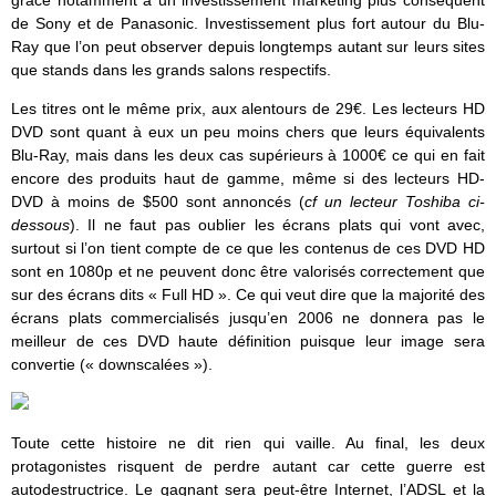
grâce notamment à un investissement marketing plus conséquent
de Sony et de Panasonic. Investissement plus fort autour du Blu-
Ray que l’on peut observer depuis longtemps autant sur leurs sites
que stands dans les grands salons respectifs.
Les titres ont le même prix, aux alentours de 29€. Les lecteurs HD
DVD sont quant à eux un peu moins chers que leurs équivalents
Blu-Ray, mais dans les deux cas supérieurs à 1000€ ce qui en fait
encore des produits haut de gamme, même si des lecteurs HD-
DVD à moins de $500 sont annoncés (
cf un lecteur Toshiba ci-
dessous
). Il ne faut pas oublier les écrans plats qui vont avec,
surtout si l’on tient compte de ce que les contenus de ces DVD HD
sont en 1080p et ne peuvent donc être valorisés correctement que
sur des écrans dits « Full HD ». Ce qui veut dire que la majorité des
écrans plats commercialisés jusqu’en 2006 ne donnera pas le
meilleur de ces DVD haute définition puisque leur image sera
convertie (« downscalées »).
Toute cette histoire ne dit rien qui vaille. Au final, les deux
protagonistes risquent de perdre autant car cette guerre est
autodestructrice. Le gagnant sera peut-être Internet, l’ADSL et la