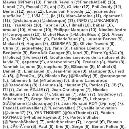
Mawas (@Pem)
(13),
Franck Revelin (@FranckAtDell)
(13),
Lionel
(12),
Pascal
(12),
anj
(12),
/Olivier
(12),
Phil Jeudy
(12),
Benoit
(12),
jean
(12),
Louis van Proosdij
(11),
jean-eudes
queffelec
(11),
LVM
(11),
jlc
(11),
Marc-Antoine
(11),
dparmen1
(11),
(@slebarque) (@slebarque)
(11),
INFO (@LINKANDEV)
(11),
FranÃ§ois
(10),
Fabrice
(10),
Filmail
(10),
babar
(10),
arnaud
(10),
Vincent
(10),
Philippe Marques
(10),
Nicolas Andre
(@corpogame)
(10),
Michel Nizon (@MichelNizon)
(10),
Alexis
(9),
David
(9),
Rafael
(9),
FredericBaud
(9),
Laurent Bervas
(9),
Mickael
(9),
Hugues
(9),
ZISERMAN
(9),
Olivier Travers
(9),
Chris
(9),
jequeffelec
(9),
Yann
(9),
Fabrice Epelboin
(9),
Benjamin
(9),
BenoÃ®t Granger
(9),
laozi
(9),
Pierre YgriÃ©
(9),
(@olivez) (@olivez)
(9),
faculte des sciences de la nature et de
la vie
(9),
gepettot
(9),
arderborelnot
(9),
Frederic
(8),
Marie
(8),
Yannick Lejeune
(8),
stephane
(8),
BScache
(8),
Michel
(8),
Daniel
(8),
Emmanuel
(8),
Jean-Philippe
(8),
startuper
(8),
Fred
A.
(8),
@FredOu_
(8),
Nicolas Bry (@NicoBry)
(8),
@corpogame
(8),
fabienne billat (@fadouce)
(8),
Bruno Lamouroux
(@Dassoniou)
(8),
Lereune
(8),
~laurent
(7),
Patrice
(7),
JB
(7),
ITI
(7),
Julien Ã‰LIE
(7),
Jean-Christophe
(7),
Nicolas
Guillaume
(7),
Bruno
(7),
Stanislas
(7),
Alain
(7),
Godefroy
(7),
Sebastien
(7),
Serge Meunier
(7),
Pimpin
(7),
Lebarque
StÃ©phane (@slebarque)
(7),
Jean-Renaud ROY (@jr_roy)
(7),
Pascal Lechevallier (@PLechevallier)
(7),
veille innovation
(@vinno47)
(7),
YAN THOINET (@YanThoinet)
(7),
Fabien
RAYNAUD (@FabienRaynaud)
(7),
Partech Shaker
(@PartechShaker)
(7),
arderbor elnot
(7),
Legend
(6),
Romain
(6),
JÃ©rÃ´me
(6),
Paul
(6),
Eric
(6),
Serge
(6),
Benoit Felten
(6),