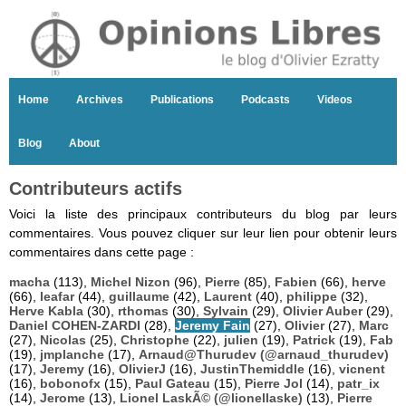
Home
Archives
Publications
Podcasts
Videos
Blog
About
Contributeurs actifs
Voici la liste des principaux contributeurs du blog par leurs
commentaires. Vous pouvez cliquer sur leur lien pour obtenir leurs
commentaires dans cette page :
macha
(113),
Michel Nizon
(96),
Pierre
(85),
Fabien
(66),
herve
(66),
leafar
(44),
guillaume
(42),
Laurent
(40),
philippe
(32),
Herve Kabla
(30),
rthomas
(30),
Sylvain
(29),
Olivier Auber
(29),
Daniel COHEN-ZARDI
(28),
Jeremy Fain
(27),
Olivier
(27),
Marc
(27),
Nicolas
(25),
Christophe
(22),
julien
(19),
Patrick
(19),
Fab
(19),
jmplanche
(17),
Arnaud@Thurudev (@arnaud_thurudev)
(17),
Jeremy
(16),
OlivierJ
(16),
JustinThemiddle
(16),
vicnent
(16),
bobonofx
(15),
Paul Gateau
(15),
Pierre Jol
(14),
patr_ix
(14),
Jerome
(13),
Lionel LaskÃ© (@lionellaske)
(13),
Pierre