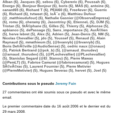
Alban
(6),
Jacques
(6),
sebou
(6),
Cybereric
(6),
Poussah
(6),
Energo
(6),
Bonjour Bonjour
(6),
boris
(6),
MAS
(6),
antoine
(6),
canard65
(6),
Richard T
(6),
PEAI60
(6),
Free4ever
(6),
Guerric
(6),
Richard
(6),
tvtweet
(6),
loÃ¯c
(6),
Matthieu Dufour
(@_matthieudufour)
(6),
Nathalie Gasnier (@ObservaEmpresa)
(6),
romu
(6),
cheramy
(6),
Jasontrisy
(6),
EtienneL
(5),
DJM
(5),
Tristan
(5),
StÃ©phane
(5),
Gilles
(5),
Thierry
(5),
Alphonse
(5),
apbianco
(5),
dePassage
(5),
Sans_importance
(5),
AurÃ©lien
(5),
herve lebret
(5),
Alex
(5),
Adrien
(5),
Jean-Denis
(5),
NM
(5),
Nicolas Chevallier
(5),
jdo
(5),
Youssef
(5),
Renaud
(5),
Alain
Raynaud
(5),
mmathieum
(5),
(@bvanryb) (@bvanryb)
(5),
Boris DefrÃ©ville (@AudioSense)
(5),
cedric naux (@cnaux)
(5),
Patrick Bertrand (@pck_b)
(5),
(@arnaud_thurudev)
(@arnaud_thurudev)
(5),
(@PLechevallier) (@PLechevallier)
(5),
Stanislas Segard (@El_Stanou)
(5),
Pierre Mawas
(@PemLT)
(5),
Fabrice Camurat (@fabricecamurat)
(5),
Hugues
SÃ©vÃ©rac
(5),
Laurent Fournier
(5),
Pierre Metivier
(@PierreMetivier)
(5),
Hugues Severac
(5),
hervet
(5),
Joel
(5)
Contributions sous le pseudo
Jeremy Fain
27 commentaires ont été soumis sous ce pseudo et avec le même
email.
Le premier commentaire date du 16 août 2006 et le dernier est du
29 mars 2008.