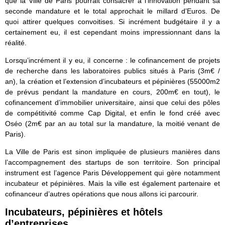
que la Ville de Paris pourrait consacrer à l’innovation pendant sa
seconde mandature et le total approchait le millard d’Euros. De
quoi attirer quelques convoitises. Si incrément budgétaire il y a
certainement eu, il est cependant moins impressionnant dans la
réalité.
Lorsqu’incrément il y eu, il concerne : le cofinancement de projets
de recherche dans les laboratoires publics situés à Paris (3m€ /
an), la création et l’extension d’incubateurs et pépinières (55000m2
de prévus pendant la mandature en cours, 200m€ en tout), le
cofinancement d’immobilier universitaire, ainsi que celui des pôles
de compétitivité comme Cap Digital, et enfin le fond créé avec
Oséo (2m€ par an au total sur la mandature, la moitié venant de
Paris).
La Ville de Paris est sinon impliquée de plusieurs manières dans
l’accompagnement des startups de son territoire. Son principal
instrument est l’agence Paris Développement qui gère notamment
incubateur et pépinières. Mais la ville est également partenaire et
cofinanceur d’autres opérations que nous allons ici parcourir.
Incubateurs, pépinières et hôtels
d’entreprises