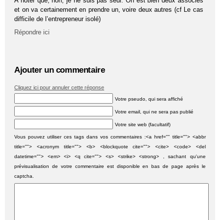
A noter que, non, je ne suis pas seul. On est bien deux associés
et on va certainement en prendre un, voire deux autres (cf Le cas
difficile de l’entrepreneur isolé)
Répondre ici
Ajouter un commentaire
Cliquez ici pour annuler cette réponse
Votre pseudo, qui sera affiché
Votre email, qui ne sera pas publié
Votre site web (facultatif)
Vous pouvez utiliser ces tags dans vos commentaires :<a href="" title=""> <abbr
title=""> <acronym title=""> <b> <blockquote cite=""> <cite> <code> <del
datetime=""> <em> <i> <q cite=""> <s> <strike> <strong> , sachant qu'une
prévisualisation de votre commentaire est disponible en bas de page après le
captcha.