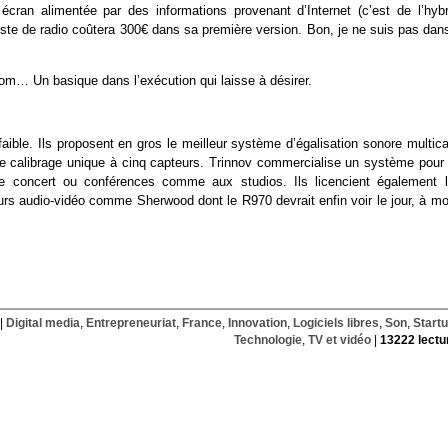
ran alimentée par des informations provenant d’Internet (c’est de l’hybr
te de radio coûtera 300€ dans sa première version. Bon, je ne suis pas dans
nom… Un basique dans l’exécution qui laisse à désirer.
 faible. Ils proposent en gros le meilleur système d’égalisation sonore multic
de calibrage unique à cinq capteurs. Trinnov commercialise un système pour 
e concert ou conférences comme aux studios. Ils licencient également l
teurs audio-vidéo comme Sherwood dont le R970 devrait enfin voir le jour, à m
|
Digital media
,
Entrepreneuriat
,
France
,
Innovation
,
Logiciels libres
,
Son
,
Start
Technologie
,
TV et vidéo
|
13222 lectu