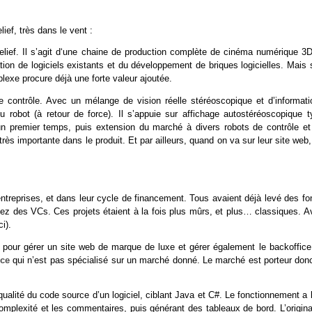
ief, très dans le vent :
lief. Il s’agit d‘une chaine de production complète de cinéma numérique 3D.
égration de logiciels existants et du développement de briques logicielles. Mais
lexe procure déjà une forte valeur ajoutée.
 de contrôle. Avec un mélange de vision réelle stéréoscopique et d’informati
obot (à retour de force). Il s’appuie sur affichage autostéréoscopique t
n premier temps, puis extension du marché à divers robots de contrôle et
ès importante dans le produit. Et par ailleurs, quand on va sur leur site web
entreprises, et dans leur cycle de financement. Tous avaient déjà levé des fo
hez des VCs. Ces projets étaient à la fois plus mûrs, et plus… classiques. A
i).
 pour gérer un site web de marque de luxe et gérer également le backoffice,
ce
qui n’est pas spécialisé sur un marché donné. Le marché est porteur donc
ualité du code source d’un logiciel, ciblant Java et C#. Le fonctionnement a l
mplexité et les commentaires, puis générant des tableaux de bord. L’original