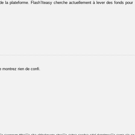
de la plateforme. Flash’Iteasy cherche actuellement à lever des fonds pour
e montrez rien de confi.
e=""> <acronym title=""> <b> <blockquote cite=""> <cite> <code> <del datetime=""> <em> <i> <q