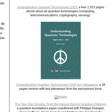
uis
Understanding Quantum Technologies 2025
, a free 1,522 pages
ebook about all quantum technologies (computing,
telecommunications, cryptography, sensing):
 de
le,
s :
hine
Understanding Quantum Technologies 2025 Key takeaways
, a 38
pages version with key takeaways from the eponymous book.
The Two-Spin Enigma: From the Helium Atom to Quantum Ontology
,
a quantum foundations paper coauthored with Philippe Grangier,