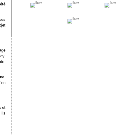
été
ues
ojet
age
ay.
te.
ne.
’en
a et
ils