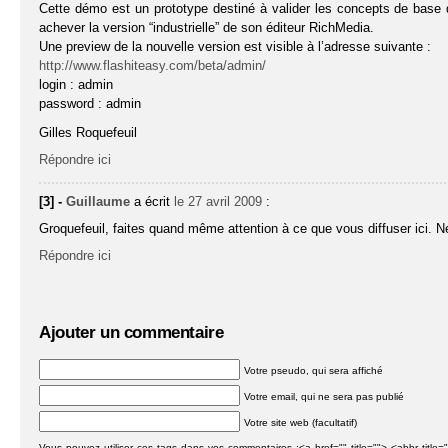
Cette démo est un prototype destiné à valider les concepts de base 
achever la version “industrielle” de son éditeur RichMedia.
Une preview de la nouvelle version est visible à l’adresse suivante :
http://www.flashiteasy.com/beta/admin/
login : admin
password : admin
Gilles Roquefeuil
Répondre ici
[3] -
Guillaume
a écrit
le 27 avril 2009
:
Groquefeuil, faites quand même attention à ce que vous diffuser ici. N
Répondre ici
Ajouter un commentaire
Votre pseudo, qui sera affiché
Votre email, qui ne sera pas publié
Votre site web (facultatif)
Vous pouvez utiliser ces tags dans vos commentaires :<a href="" title=""> <abbr titl