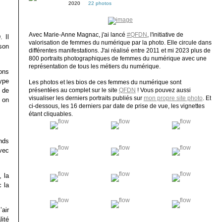
2020
22 photos
Avec Marie-Anne Magnac, j'ai lancé
#QFDN
, l'initiative de
 Il
valorisation de femmes du numérique par la photo. Elle circule dans
 son
différentes manifestations. J'ai réalisé entre 2011 et mi 2023 plus de
800 portraits photographiques de femmes du numérique avec une
représentation de tous les métiers du numérique.
ons
ype
Les photos et les bios de ces femmes du numérique sont
 de
présentées au complet sur le site
QFDN
! Vous pouvez aussi
visualiser les derniers portraits publiés sur
mon propre site photo
. Et
, on
ci-dessous, les 16 derniers par date de prise de vue, les vignettes
étant cliquables.
nds
vec
 la
 la
’air
ité