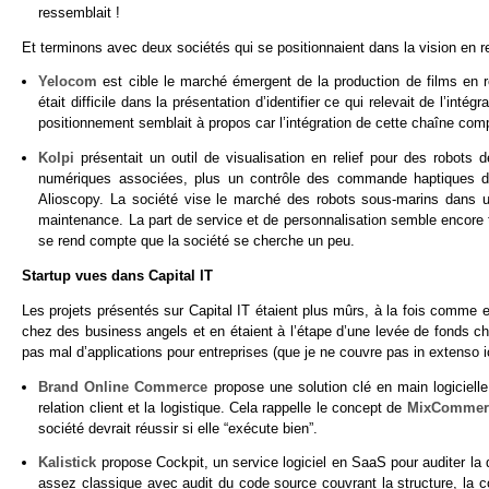
ressemblait !
Et terminons avec deux sociétés qui se positionnaient dans la vision en rel
Yelocom
est cible le marché émergent de la production de films en re
était difficile dans la présentation d’identifier ce qui relevait de l’int
positionnement semblait à propos car l’intégration de cette chaîne comp
Kolpi
présentait un outil de visualisation en relief pour des robots
numériques associées, plus un contrôle des commande haptiques du r
Alioscopy. La société vise le marché des robots sous-marins dans u
maintenance. La part de service et de personnalisation semble encore tr
se rend compte que la société se cherche un peu.
Startup vues dans Capital IT
Les projets présentés sur Capital IT étaient plus mûrs, à la fois comme 
chez des business angels et en étaient à l’étape d’une levée de fonds c
pas mal d’applications pour entreprises (que je ne couvre pas in extenso ic
Brand Online Commerce
propose une solution clé en main logicielle
relation client et la logistique. Cela rappelle le concept de
MixCommer
société devrait réussir si elle “exécute bien”.
Kalistick
propose Cockpit, un service logiciel en SaaS pour auditer la q
assez classique avec audit du code source couvrant la structure, la co