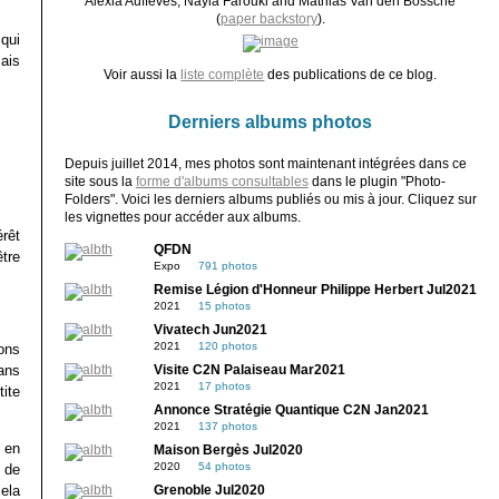
Alexia Auffèves, Nayla Farouki and Mathias Van den Bossche
(
paper backstory
).
qui
ais
Voir aussi la
liste complète
des publications de ce blog.
Derniers albums photos
Depuis juillet 2014, mes photos sont maintenant intégrées dans ce
site sous la
forme d'albums consultables
dans le plugin "Photo-
Folders". Voici les derniers albums publiés ou mis à jour. Cliquez sur
les vignettes pour accéder aux albums.
érêt
QFDN
tre
Expo
791 photos
Remise Légion d'Honneur Philippe Herbert Jul2021
2021
15 photos
Vivatech Jun2021
2021
120 photos
ons
ans
Visite C2N Palaiseau Mar2021
2021
17 photos
ite
Annonce Stratégie Quantique C2N Jan2021
2021
137 photos
 en
Maison Bergès Jul2020
2020
54 photos
 de
cela
Grenoble Jul2020