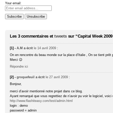
Your email:
Les 3 commentaires et
tweets
sur “Capital Week 2009 
[1] -
A.M
a écrit
le 14 avril 2009
:
On en rencontre du beau monde sur la place d’Italie , On se tient prêt p
Merci 😉
Répondre ici
[2] -
groquefeuil
a écrit
le 27 avril 2009
:
Bonjour,
merci d’avoir mentionné notre projet dans ce blog.
Ayant remarqué que vous regrettiez de n’avoir pu voir le logiciel, voici 
http://www.flashiteasy.com/test/admin.html
login : demo
password = admin