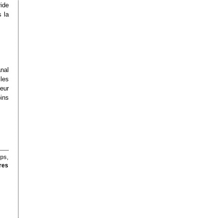
ide
 la
anal
les
eur
oins
ups
,
res