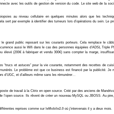
necte avec les outils de gestion de version du code. Le site web de la soci
 biopsies au niveau cellulaire en quelques minutes alors que les techniq
Cela sert par exemple à identifier des tumeurs lors d’opérations du sein. Le pr
 le grand public reposant sur les courants porteurs. Cela remplace le câbl
ncurrence aussi le Wifi dans le cas des personnes équipées d’ADSL Triple Pl
u élevé (200€ à fabriquer et vendu 300€) sans compter la marge, insuffisan
es “trucs et astuces” pour la vie courante, notamment des recettes de cuisi
munérés. Le problème est que ce business est financé par la publicité. Je n
teurs d’UGC, et d’ailleurs même sans les rémunérer…
 poste de travail à la Citrix en open source. Créé par des anciens de Mandriv
 de l’open source. Ils rêvent de créer un nouveau MySQL ou JBOSS. Au pire, 
différentes reprises comme sur
leMobile2.0
où j’intervenais il y a deux mois.