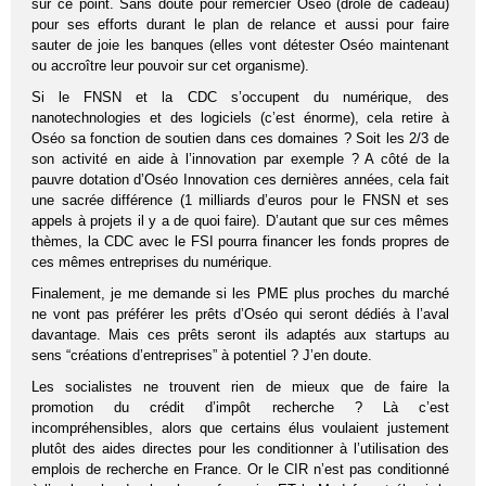
sur ce point. Sans doute pour remercier Oséo (drôle de cadeau)
pour ses efforts durant le plan de relance et aussi pour faire
sauter de joie les banques (elles vont détester Oséo maintenant
ou accroître leur pouvoir sur cet organisme).
Si le FNSN et la CDC s’occupent du numérique, des
nanotechnologies et des logiciels (c’est énorme), cela retire à
Oséo sa fonction de soutien dans ces domaines ? Soit les 2/3 de
son activité en aide à l’innovation par exemple ? A côté de la
pauvre dotation d’Oséo Innovation ces dernières années, cela fait
une sacrée différence (1 milliards d’euros pour le FNSN et ses
appels à projets il y a de quoi faire). D’autant que sur ces mêmes
thèmes, la CDC avec le FSI pourra financer les fonds propres de
ces mêmes entreprises du numérique.
Finalement, je me demande si les PME plus proches du marché
ne vont pas préférer les prêts d’Oséo qui seront dédiés à l’aval
davantage. Mais ces prêts seront ils adaptés aux startups au
sens “créations d’entreprises” à potentiel ? J’en doute.
Les socialistes ne trouvent rien de mieux que de faire la
promotion du crédit d’impôt recherche ? Là c’est
incompréhensibles, alors que certains élus voulaient justement
plutôt des aides directes pour les conditionner à l’utilisation des
emplois de recherche en France. Or le CIR n’est pas conditionné