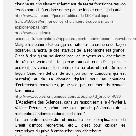
chercheurs choisissent sciemment de rester fonctionnaires (on
les comprend…) et donc de ne pas se lancer dans l’industrie.
http://www.latribune.fr/journal/edition-du-0602/politique-
france/360678/en-france-les-chercheurs-trouvent-mais-n-
exploitent-pas.html
http://www.academie-
sciences.fr/publications/rapports/rapports_html/rapport_innovation
Malgré le soutien d’Oséo (qui est cité sur ce créneau de façon
positive), la mortalité des startups de la recherche est grande.
C’est à dire qu’on ne donne pas les moyens aux chercheurs
de réussir vraiment. Je pense surtout que dès qu’ils le
peuvent, ils vendent leur entreprise au plus offrant. De toute
façon Oséo (en dehors de son job sur le concours qui est
restreint) et de sa dotation riquiqui pour les créations
d’entreprises innovantes, je ne vois pas comment ils peuvent
faire mieux.
http://www.ecoles-entreprises.com/actu.php?id_article=4099
“L’Académie des Sciences, dans un rapport remis le 4 février à
Valérie Pécresse, prône une plus grande pénétration de la
recherche académique dans l’industrie.”
Le lien entre recherche et industrie, les complications du
Crédit d’impôt recherche, etc… c’est pour obliger les
entreprises du privé à embaucher nos chercheurs.