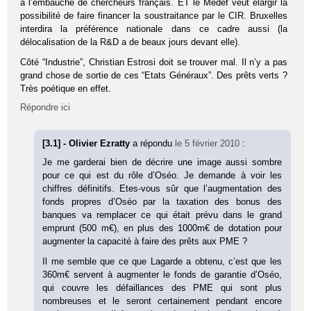
à l’embauche de chercheurs français. ET le Medef veut élargir la
possibilité de faire financer la soustraitance par le CIR. Bruxelles
interdira la préférence nationale dans ce cadre aussi (la
délocalisation de la R&D a de beaux jours devant elle).
Côté “Industrie”, Christian Estrosi doit se trouver mal. Il n’y a pas
grand chose de sortie de ces “Etats Généraux”. Des prêts verts ?
Très poétique en effet.
Répondre ici
[3.1] - Olivier Ezratty
a répondu
le 5 février 2010
:
Je me garderai bien de décrire une image aussi sombre
pour ce qui est du rôle d’Oséo. Je demande à voir les
chiffres définitifs. Etes-vous sûr que l’augmentation des
fonds propres d’Oséo par la taxation des bonus des
banques va remplacer ce qui était prévu dans le grand
emprunt (500 m€), en plus des 1000m€ de dotation pour
augmenter la capacité à faire des prêts aux PME ?
Il me semble que ce que Lagarde a obtenu, c’est que les
360m€ servent à augmenter le fonds de garantie d’Oséo,
qui couvre les défaillances des PME qui sont plus
nombreuses et le seront certainement pendant encore