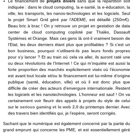
Le financement de
projets divers
sans que la répartition soit
indiquée : dans le cloud computing, la e-santé, la e-éducation, la
ville, les transports, les nanos-technologies et les logiciels. Seul
le projet Smart Grid géré par l’ADEME, est détaillé (250m€).
Beau bric à brac ! On y retrouve un projet en gestation de data
center de cloud computing copiloté par Thalès, Dassault
Systèmes et Orange. Mais ces gens là ont-il vraiment besoin de
l’Etat, les deux derniers étant plus que profitables ? Si c’est un
bon business, pourquoi n’utilisent-ils pas leurs fonds propres
pour s’y lancer ? Et au train où cela va aller, ils auront raté une
ou deux révolutions de l’Internet ! Ce qui m’inquiète est aussi la
forte proportion des marchés explicitement visés où l’économie
est avant tout locale et/ou le financement est lui-même d’origine
publique (santé, éducation, ville) et où il est donc plus que
difficile de créer des acteurs d’envergure internationale. Restent
les logiciels et les nanotechnologies. L’honneur est sauf ! On va
certainement voir fleurir des appels à projets du style de celui
sur le
serious gaming et le web 2.0
du printemps dernier. Avec
des travers bien identifiés qui, je l’espère, seront corrigés.
Sachant que le numérique est également concerné par la partie du
grand emprunt qui concerne les PME, et est essentiellement géré