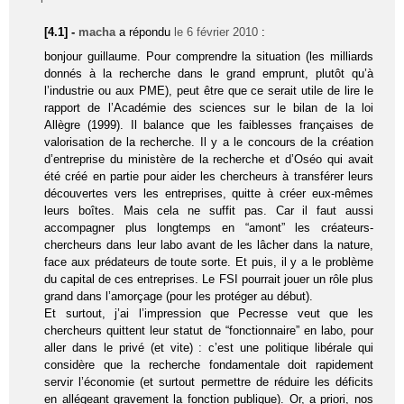
[4.1] -
macha
a répondu
le 6 février 2010
:
bonjour guillaume. Pour comprendre la situation (les milliards
donnés à la recherche dans le grand emprunt, plutôt qu’à
l’industrie ou aux PME), peut être que ce serait utile de lire le
rapport de l’Académie des sciences sur le bilan de la loi
Allègre (1999). Il balance que les faiblesses françaises de
valorisation de la recherche. Il y a le concours de la création
d’entreprise du ministère de la recherche et d’Oséo qui avait
été créé en partie pour aider les chercheurs à transférer leurs
découvertes vers les entreprises, quitte à créer eux-mêmes
leurs boîtes. Mais cela ne suffit pas. Car il faut aussi
accompagner plus longtemps en “amont” les créateurs-
chercheurs dans leur labo avant de les lâcher dans la nature,
face aux prédateurs de toute sorte. Et puis, il y a le problème
du capital de ces entreprises. Le FSI pourrait jouer un rôle plus
grand dans l’amorçage (pour les protéger au début).
Et surtout, j’ai l’impression que Pecresse veut que les
chercheurs quittent leur statut de “fonctionnaire” en labo, pour
aller dans le privé (et vite) : c’est une politique libérale qui
considère que la recherche fondamentale doit rapidement
servir l’économie (et surtout permettre de réduire les déficits
en allégeant gravement la fonction publique). Or, a priori, nos