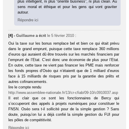
plus intelligent, ni plus “orienté business”, ni plus clean. Au
sens moral et éthique et pour les gens qui vont graviter
autour.
Répondre ici
[4] -
Guillaume
a écrit
le 5 février 2010
:
Oui la taxe sur les bonus remplace bel et bien ce qui était prévu
dans le grand emprunt, puisque cette taxe remplace 360 millions
d’euros qui auraient dû être trouvés sur les marchés financiers par
l’emprunt de l’Etat. C’est donc une économie de plus pour l’Etat.
En outre, cette taxe ne vient pas financer les PME mais renforcer
les fonds propres d’Oséo qui n’étaientt que de 1 milliard d’euros
face à 15 milliards de risques pris par la garantie des prêts et
autres cofinancements.
lire le compte rendu
http://www.assemblee-nationale.fr/13/cr-cfiab/09-10/c0910037.asp
Il est clair que ce sont les fonctionnaires de Bercy qui
s’occuperont des appels à projets numériques pour constituer le
FNSN. Oséo sera t-il sollicité pour de la simple gestion ? Sans
doute, puisqu’on lui a déjà confié la simple gestion du FUI pour
les pôles de compétitivité.
Répondre ici