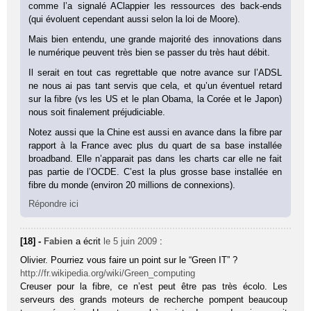
comme l’a signalé AClappier les ressources des back-ends
(qui évoluent cependant aussi selon la loi de Moore).
Mais bien entendu, une grande majorité des innovations dans
le numérique peuvent très bien se passer du très haut débit.
Il serait en tout cas regrettable que notre avance sur l’ADSL
ne nous ai pas tant servis que cela, et qu’un éventuel retard
sur la fibre (vs les US et le plan Obama, la Corée et le Japon)
nous soit finalement préjudiciable.
Notez aussi que la Chine est aussi en avance dans la fibre par
rapport à la France avec plus du quart de sa base installée
broadband. Elle n’apparait pas dans les charts car elle ne fait
pas partie de l’OCDE. C’est la plus grosse base installée en
fibre du monde (environ 20 millions de connexions).
Répondre ici
[18] -
Fabien
a écrit
le 5 juin 2009
:
Olivier. Pourriez vous faire un point sur le “Green IT” ?
http://fr.wikipedia.org/wiki/Green_computing
Creuser pour la fibre, ce n’est peut être pas très écolo. Les
serveurs des grands moteurs de recherche pompent beaucoup