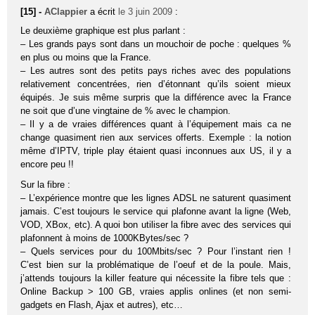
[15] -
AClappier
a écrit
le 3 juin 2009
:
Le deuxième graphique est plus parlant :
– Les grands pays sont dans un mouchoir de poche : quelques %
en plus ou moins que la France.
– Les autres sont des petits pays riches avec des populations
relativement concentrées, rien d’étonnant qu’ils soient mieux
équipés. Je suis même surpris que la différence avec la France
ne soit que d’une vingtaine de % avec le champion.
– Il y a de vraies différences quant à l’équipement mais ca ne
change quasiment rien aux services offerts. Exemple : la notion
même d’IPTV, triple play étaient quasi inconnues aux US, il y a
encore peu !!
Sur la fibre :
– L’expérience montre que les lignes ADSL ne saturent quasiment
jamais. C’est toujours le service qui plafonne avant la ligne (Web,
VOD, XBox, etc). A quoi bon utiliser la fibre avec des services qui
plafonnent à moins de 1000KBytes/sec ?
– Quels services pour du 100Mbits/sec ? Pour l’instant rien !
C’est bien sur la problématique de l’oeuf et de la poule. Mais,
j’attends toujours la killer feature qui nécessite la fibre tels que :
Online Backup > 100 GB, vraies applis onlines (et non semi-
gadgets en Flash, Ajax et autres), etc…