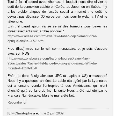
Tout à fait d’accord avec rthomas. Il faudrait nous dire olivier le
coût de la connexion cablée en Corée, au Japon ou en Suède. Il y
a les problématiques de l’accès social à Internet : le coût ne
devrait pas dépasser 30 euros par mois pour le web, la TV et le
téléphone.
Enfin, il paraît qu’on va se servir des fumeurs pour payer les
investissements sur la fibre optique ?
http://www.ariase.com/fr/news/taxe-tabac-deploiement-fibre-
optique-article-2057.html
Free (Iliad) mise sur le wifi communautaire, et je suis d’accord
avec son PDG.
http://www.zonebourse.com/barons-bourse/Xavier-Niel-
93/actualites/Xavier-Niel-lance-le-plus-grand-reseau-Wifi-du-
monde-1-13189134/
Enfin, je tiens à signaler que UPC (à capitaux US) a massacré
Noos il y a quelques années. Le cable était géré par la Lyonnaise
qui a ensuite vendu l’entreprise à des Américains, qui n’ont
cherché qu’à se faire du fric. Ensuite Noos a été racheté par le
Français Numéricable. Mais le mal a été fait.
Répondre ici
[8] -
Christophe
a écrit
le 2 juin 2009
: