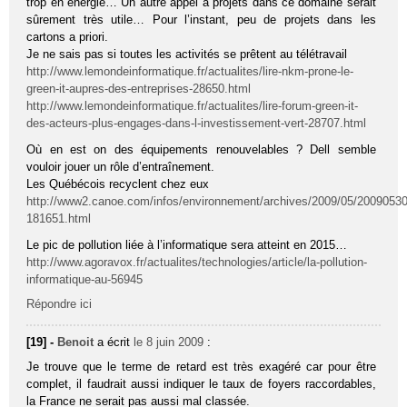
trop en énergie… Un autre appel à projets dans ce domaine serait
sûrement très utile… Pour l’instant, peu de projets dans les
cartons a priori.
Je ne sais pas si toutes les activités se prêtent au télétravail
http://www.lemondeinformatique.fr/actualites/lire-nkm-prone-le-
green-it-aupres-des-entreprises-28650.html
http://www.lemondeinformatique.fr/actualites/lire-forum-green-it-
des-acteurs-plus-engages-dans-l-investissement-vert-28707.html
Où en est on des équipements renouvelables ? Dell semble
vouloir jouer un rôle d’entraînement.
Les Québécois recyclent chez eux
http://www2.canoe.com/infos/environnement/archives/2009/05/20090530
181651.html
Le pic de pollution liée à l’informatique sera atteint en 2015…
http://www.agoravox.fr/actualites/technologies/article/la-pollution-
informatique-au-56945
Répondre ici
[19] -
Benoit
a écrit
le 8 juin 2009
:
Je trouve que le terme de retard est très exagéré car pour être
complet, il faudrait aussi indiquer le taux de foyers raccordables,
la France ne serait pas aussi mal classée.