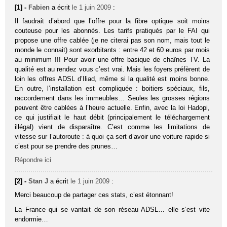
[1] -
Fabien
a écrit
le 1 juin 2009
:
Il faudrait d’abord que l’offre pour la fibre optique soit moins
couteuse pour les abonnés. Les tarifs pratiqués par le FAI qui
propose une offre cablée (je ne citerai pas son nom, mais tout le
monde le connait) sont exorbitants : entre 42 et 60 euros par mois
au minimum !!! Pour avoir une offre basique de chaînes TV. La
qualité est au rendez vous c’est vrai. Mais les foyers préfèrent de
loin les offres ADSL d’Iliad, même si la qualité est moins bonne.
En outre, l’installation est compliquée : boitiers spéciaux, fils,
raccordement dans les immeubles… Seules les grosses régions
peuvent être cablées à l’heure actuelle. Enfin, avec la loi Hadopi,
ce qui justifiait le haut débit (principalement le téléchargement
illégal) vient de disparaître. C’est comme les limitations de
vitesse sur l’autoroute : à quoi ça sert d’avoir une voiture rapide si
c’est pour se prendre des prunes…
Répondre ici
[2] -
Stan J
a écrit
le 1 juin 2009
:
Merci beaucoup de partager ces stats, c’est étonnant!
La France qui se vantait de son réseau ADSL… elle s’est vite
endormie…