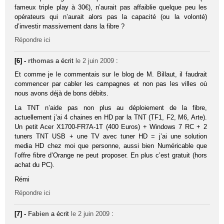
fameux triple play à 30€), n’aurait pas affaiblie quelque peu les
opérateurs qui n’aurait alors pas la capacité (ou la volonté)
d’investir massivement dans la fibre ?
Répondre ici
[6] -
rthomas
a écrit
le 2 juin 2009
:
Et comme je le commentais sur le blog de M. Billaut, il faudrait
commencer par cabler les campagnes et non pas les villes où
nous avons déjà de bons débits.
La TNT n’aide pas non plus au déploiement de la fibre,
actuellement j’ai 4 chaines en HD par la TNT (TF1, F2, M6, Arte).
Un petit Acer X1700-FR7A-1T (400 Euros) + Windows 7 RC + 2
tuners TNT USB + une TV avec tuner HD = j’ai une solution
media HD chez moi que personne, aussi bien Numéricable que
l’offre fibre d’Orange ne peut proposer. En plus c’est gratuit (hors
achat du PC).
Rémi
Répondre ici
[7] -
Fabien
a écrit
le 2 juin 2009
: