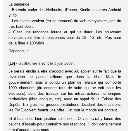
La tendance :
– Entendu parler des Netbooks, iPhone, Kindle et autres Android
?! 😉
– Les clients veulent (en ce moment) du web everywhere, pas du
très haut débit.
– C’est une tendance lourde et qui va durer. Les nouveaux
services vont être dimensionnés pour du 3G, 4G, etc. Pas pour
de la fibre à 100Mb/s…
Répondre ici
[16] -
Guillaume
a écrit
le 3 juin 2009
:
Je serais enclin à être d’accord avec AClappier sur le fait que la
révolution se passe ailleurs que dans la fibre. Mais le
gouvernement nous a pondu un plan de relance qui comporte
1000 chantiers (du concret tout de suite qui se voit pour les
électeurs), dont des travaux sur les infrastructures numériques
territoriales (fibre optique, etc), avec un appui de la Caisse des
Dépôts. En gros, les grosses institutions décident des chantiers,
les PME doivent fournir une offre… et tout le monde est content.
Et il faut donc bien justifier ce choix… Olivier Ezratty lance des
ballons d’essais pour connaître nos réactions. Il doit certainement
être d’accord avec nous.