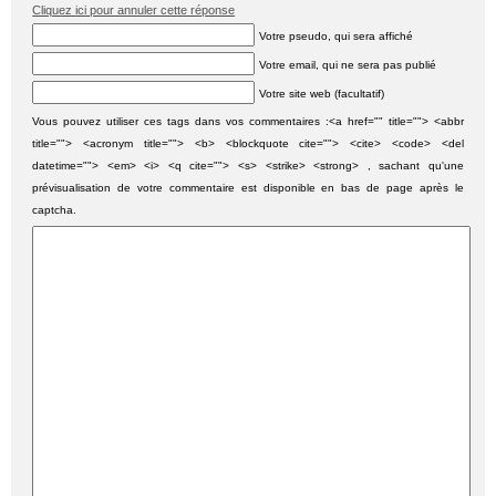
Cliquez ici pour annuler cette réponse
Votre pseudo, qui sera affiché
Votre email, qui ne sera pas publié
Votre site web (facultatif)
Vous pouvez utiliser ces tags dans vos commentaires :<a href="" title=""> <abbr
title=""> <acronym title=""> <b> <blockquote cite=""> <cite> <code> <del
datetime=""> <em> <i> <q cite=""> <s> <strike> <strong> , sachant qu'une
prévisualisation de votre commentaire est disponible en bas de page après le
captcha.