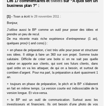
Les 17 commentaires et
tweets
sur “A quoi sert un
business plan ?” :
[1] -
Toan
a écrit
le 28 novembre 2011
:
Bonjour,
J’utilise aussi le BP comme un outil pour poser des idées et
prendre un peu de recul.
De ma récente mais riche expérience d’entrepreneur (1 an),
quelques pros(+) and cons(-) :
+ en phase de préparation, c’est très utile pour poser et structurer
ses idées. Il oblige à faire un 360 sur son projet. Somme toute
salutaire. Difficile de créer une boite si on ne sait pas quelle
valeur on apporte aux clients, qui sont ses futurs clients, dans
quel ordre on va les attaquer, de qui on a besoin, et surtout de
combien d’argent. Pour ma part, la préparation a duré quasiment 1
an.
+ toujours en phase de préparation, le pitch et le BP s’élaborent
en fait en même temps. La version courte est indissociable de la
version longue. Et vice-versa.
+ le BP est un outil de communication. Surtout avec les
investisseurs et financiers. Ils ont besoin d’une photo de vos