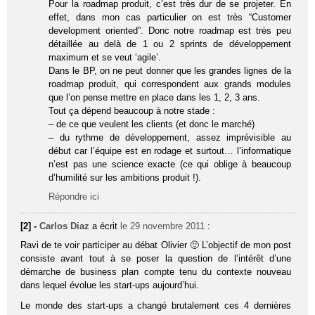
Pour la roadmap produit, c’est très dur de se projeter. En
effet, dans mon cas particulier on est très “Customer
development oriented”. Donc notre roadmap est très peu
détaillée au delà de 1 ou 2 sprints de développement
maximum et se veut ‘agile’.
Dans le BP, on ne peut donner que les grandes lignes de la
roadmap produit, qui correspondent aux grands modules
que l’on pense mettre en place dans les 1, 2, 3 ans.
Tout ça dépend beaucoup à notre stade :
– de ce que veulent les clients (et donc le marché)
– du rythme de développement, assez imprévisible au
début car l’équipe est en rodage et surtout… l’informatique
n’est pas une science exacte (ce qui oblige à beaucoup
d’humilité sur les ambitions produit !).
Répondre ici
[2] -
Carlos Diaz
a écrit
le 29 novembre 2011
:
Ravi de te voir participer au débat Olivier 🙂 L’objectif de mon post
consiste avant tout à se poser la question de l’intérêt d’une
démarche de business plan compte tenu du contexte nouveau
dans lequel évolue les start-ups aujourd’hui.
Le monde des start-ups a changé brutalement ces 4 dernières