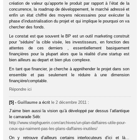
création de valeur qu’apporte le produit par rapport à l’état de la
concurrence, la roadmap de développement, le marché adressé et
enfin un état chiffré des moyens nécessaires pour exécuter la
phase d’industrialisation du projet et qui implique le pourquoi on va
chercher des fonds.
Le constat est que souvent le BP est un outil marketing construit
pour “séduire” la cible visée, les investisseurs, en fonction des
attentes de ces derniers , essentiellement basiquement
finançières pour la plupart alors que la réalité d’une startup est
bien ailleurs au depart et bien plus complexe.
En tant que financier, je cherche à appréhender le projet dans son
ensemble et pas seulement le réduire à une dimension
finançière/comptable.
Répondre ici
[5] -
Guillaume
a écrit
le 2 décembre 2011
:
J’aime bien aussi la vision qu’à développé par dessus l’atlantique
le camarade Séb:
http://www.stephguerin.com/archives/un-plan-daffaires-utile-pour-
ceux-qui-naiment-pas-les-plans-daffaires-inutiles/
On y retrouve d’ailleurs certains interlocuteurs d’ici et là…