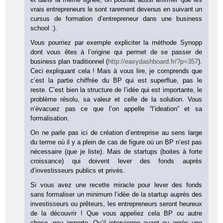
vrais entrepreneurs le sont rarement devenus en suivant un
cursus de formation d’entrepreneur dans une business
school :).
Vous pourriez par exemple expliciter la méthode Synopp
dont vous êtes à l’origine qui permet de se passer de
business plan traditionnel (
http://easydashboard.fr/?p=357
).
Ceci expliquant cela ! Mais à vous lire, je comprends que
c’est la partie chiffrée du BP qui est superflue, pas le
reste. C’est bien la structure de l’idée qui est importante, le
problème résolu, sa valeur et celle de la solution. Vous
n’évacuez pas ce que l’on appelle “l’ideation” et sa
formalisation.
On ne parle pas ici de création d’entreprise au sens large
du terme où il y a plein de cas de figure où un BP n’est pas
nécessaire (que je liste). Mais de startups (boites à forte
croissance) qui doivent lever des fonds auprès
d’investisseurs publics et privés.
Si vous avez une recette miracle pour lever des fonds
sans formaliser un minimum l’idée de la startup auprès des
investisseurs ou prêteurs, les entrepreneurs seront heureux
de la découvrir ! Que vous appeliez cela BP ou autre
chose, peu importe. Qu’il intervienne avant ou après une