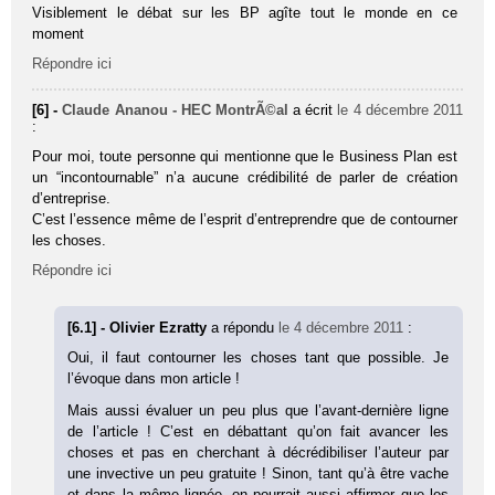
Visiblement le débat sur les BP agîte tout le monde en ce
moment
Répondre ici
[6] -
Claude Ananou - HEC MontrÃ©al
a écrit
le 4 décembre 2011
:
Pour moi, toute personne qui mentionne que le Business Plan est
un “incontournable” n’a aucune crédibilité de parler de création
d’entreprise.
C’est l’essence même de l’esprit d’entreprendre que de contourner
les choses.
Répondre ici
[6.1] - Olivier Ezratty
a répondu
le 4 décembre 2011
:
Oui, il faut contourner les choses tant que possible. Je
l’évoque dans mon article !
Mais aussi évaluer un peu plus que l’avant-dernière ligne
de l’article ! C’est en débattant qu’on fait avancer les
choses et pas en cherchant à décrédibiliser l’auteur par
une invective un peu gratuite ! Sinon, tant qu’à être vache
et dans la même lignée, on pourrait aussi affirmer que les