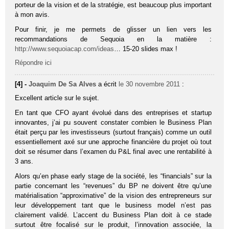
porteur de la vision et de la stratégie, est beaucoup plus important
à mon avis.
Pour finir, je me permets de glisser un lien vers les
recommandations de Sequoia en la matière :
http://www.sequoiacap.com/ideas
… 15-20 slides max !
Répondre ici
[4] -
Joaquim De Sa Alves
a écrit
le 30 novembre 2011
:
Excellent article sur le sujet.
En tant que CFO ayant évolué dans des entreprises et startup
innovantes, j’ai pu souvent constater combien le Business Plan
était perçu par les investisseurs (surtout français) comme un outil
essentiellement axé sur une approche financière du projet où tout
doit se résumer dans l’examen du P&L final avec une rentabilité à
3 ans.
Alors qu’en phase early stage de la société, les “financials” sur la
partie concernant les “revenues” du BP ne doivent être qu’une
matérialisation “approximative” de la vision des entrepreneurs sur
leur développement tant que le business model n’est pas
clairement validé. L’accent du Business Plan doit à ce stade
surtout être focalisé sur le produit, l’innovation associée, la