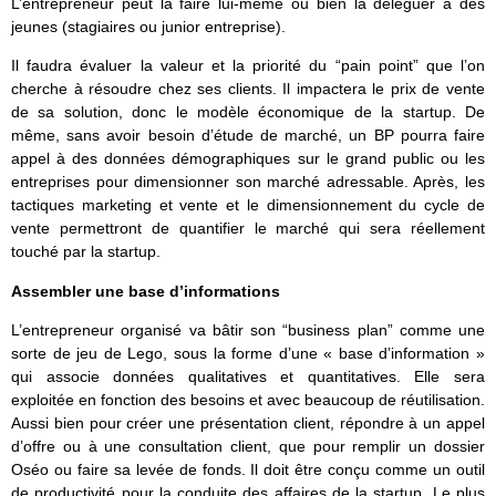
L’entrepreneur peut la faire lui-même ou bien la déléguer à des
jeunes (stagiaires ou junior entreprise).
Il faudra évaluer la valeur et la priorité du “pain point” que l’on
cherche à résoudre chez ses clients. Il impactera le prix de vente
de sa solution, donc le modèle économique de la startup. De
même, sans avoir besoin d’étude de marché, un BP pourra faire
appel à des données démographiques sur le grand public ou les
entreprises pour dimensionner son marché adressable. Après, les
tactiques marketing et vente et le dimensionnement du cycle de
vente permettront de quantifier le marché qui sera réellement
touché par la startup.
Assembler une base d’informations
L’entrepreneur organisé va bâtir son “business plan” comme une
sorte de jeu de Lego, sous la forme d’une « base d’information »
qui associe données qualitatives et quantitatives. Elle sera
exploitée en fonction des besoins et avec beaucoup de réutilisation.
Aussi bien pour créer une présentation client, répondre à un appel
d’offre ou à une consultation client, que pour remplir un dossier
Oséo ou faire sa levée de fonds. Il doit être conçu comme un outil
de productivité pour la conduite des affaires de la startup. Le plus