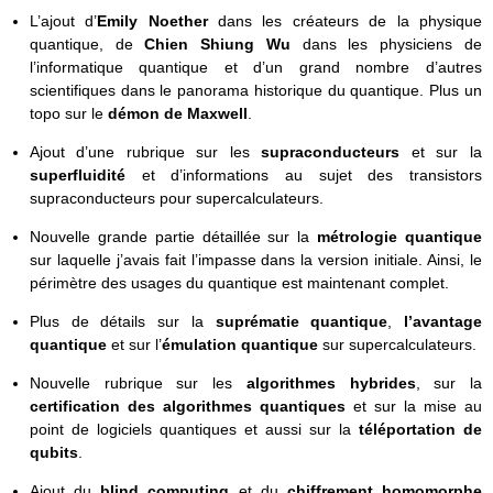
L’ajout d’
Emily Noether
dans les créateurs de la physique
quantique, de
Chien Shiung Wu
dans les physiciens de
l’informatique quantique et d’un grand nombre d’autres
scientifiques dans le panorama historique du quantique. Plus un
topo sur le
démon de Maxwell
.
Ajout d’une rubrique sur les
supraconducteurs
et sur la
superfluidité
et d’informations au sujet des transistors
supraconducteurs pour supercalculateurs.
Nouvelle grande partie détaillée sur la
métrologie quantique
sur laquelle j’avais fait l’impasse dans la version initiale. Ainsi, le
périmètre des usages du quantique est maintenant complet.
Plus de détails sur la
suprématie quantique
,
l’avantage
quantique
et sur l’
émulation quantique
sur supercalculateurs.
Nouvelle rubrique sur les
algorithmes hybrides
, sur la
certification des algorithmes quantiques
et sur la mise au
point de logiciels quantiques et aussi sur la
téléportation de
qubits
.
Ajout du
blind computing
et du
chiffrement homomorphe