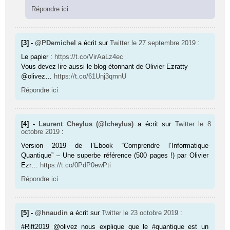
Répondre ici
[3] -
@PDemichel
a écrit sur
Twitter
le 27 septembre 2019
:
Le papier :
https://t.co/VirAaLz4ec
Vous devez lire aussi le blog étonnant de Olivier Ezratty
@olivez…
https://t.co/61Unj3qmnU
Répondre ici
[4] -
Laurent Cheylus (@lcheylus)
a écrit sur
Twitter
le 8
octobre 2019
:
Version 2019 de l’Ebook “Comprendre l’Informatique
Quantique” – Une superbe référence (500 pages !) par Olivier
Ezr…
https://t.co/0PdP0ewPti
Répondre ici
[5] -
@hnaudin
a écrit sur
Twitter
le 23 octobre 2019
:
#Rift2019 @olivez nous explique que le #quantique est un