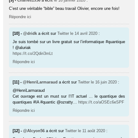
[9] -
Charles1956
a écrit
le 16 janvier 2020
:
C’est une véritable “bible” beau travail Olivier, encore une fois!
Répondre ici
[10] -
@dridk
a écrit sur
Twitter
le 14 avril 2020
:
Je suis tombé sur un livre gratuit sur l’informatique #quantique
! @aluriak
https://t.co/2Qdiri3mLt
Répondre ici
[11] -
@HenriLarmaraud
a écrit sur
Twitter
le 16 juin 2020
:
@HenriLarmaraud
Cet ouvrage est un must sur l’IT actuel … le quantique des
quantiques #IA #quantic @ozratty…
https://t.co/aOSEc6eSPF
Répondre ici
[12] -
@Alcyon56
a écrit sur
Twitter
le 11 août 2020
: