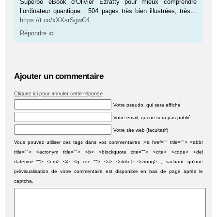
Superbe eBook d’Olivier Ezratty pour mieux comprendre
l’ordinateur quantique : 504 pages très bien illustrées, très…
https://t.co/xXXsrSgwC4
Répondre ici
Ajouter un commentaire
Cliquez ici pour annuler cette réponse
Votre pseudo, qui sera affiché
Votre email, qui ne sera pas publié
Votre site web (facultatif)
Vous pouvez utiliser ces tags dans vos commentaires :<a href="" title=""> <abbr
title=""> <acronym title=""> <b> <blockquote cite=""> <cite> <code> <del
datetime=""> <em> <i> <q cite=""> <s> <strike> <strong> , sachant qu'une
prévisualisation de votre commentaire est disponible en bas de page après le
captcha.