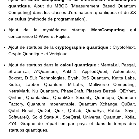
quantique
. Ajout du MBQC (Measurement Based Quantum
Computing) dans les classes d’ordinateurs quantiques et du
ZX
calculus
(méthode de programmation).
Ajout de la mystérieuse startup
MemComputing
qui
concurrence D-Wave et Fujitsu.
Ajout de startups de la
cryptographie quantique
: CryptoNext,
Crypto Quantique et Veriqloud.
Ajout de startups dans le
calcul quantique
: Mentai.ai, Pasqal,
Stratum.ai, A*Quantum, Ankh.1, AppliedQubit, Automatski,
Boxcat, D SLit Technologies, Elyah, JoS Quantum, Ketita Labs,
Kiutra, Labber Quantum, M-Labs, Multiverse Computing,
NetraMark, Nu Quantum, PhaseCraft, Plassys Bestek, QEYnet,
Qirithm, Quantastica, QuantiCor Security, Quantopo, Quantum
Factory, Quantum Impenetrable, Quantum Xchange, QuBalt,
Qubit Reset, QuDot, Quix, QuLab, QunaSys, Rahko, Shyn,
SoftwareQ, Solid State AI, SpeQtral, Universal Quantum, Xofia,
ZY4. Graphe de répartition par pays et dans le temps des
startups quantiques.