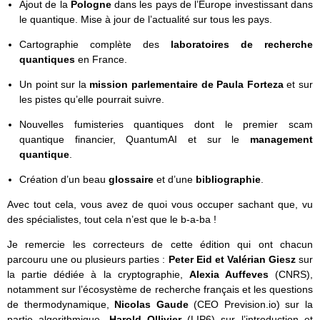
Ajout de la
Pologne
dans les pays de l’Europe investissant dans
le quantique. Mise à jour de l’actualité sur tous les pays.
Cartographie complète des
laboratoires de recherche
quantiques
en France.
Un point sur la
mission parlementaire de Paula Forteza
et sur
les pistes qu’elle pourrait suivre.
Nouvelles fumisteries quantiques dont le premier scam
quantique financier, QuantumAI et sur le
management
quantique
.
Création d’un beau
glossaire
et d’une
bibliographie
.
Avec tout cela, vous avez de quoi vous occuper sachant que, vu
des spécialistes, tout cela n’est que le b-a-ba !
Je remercie les correcteurs de cette édition qui ont chacun
parcouru une ou plusieurs parties :
Peter Eid et Valérian Giesz
sur
la partie dédiée à la cryptographie,
Alexia Auffeves
(CNRS),
notamment sur l’écosystème de recherche français et les questions
de thermodynamique,
Nicolas Gaude
(CEO Prevision.io) sur la
partie algorithmique,
Harold Ollivier
(LIP6) sur l’introduction et