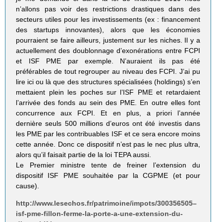
n’allons pas voir des restrictions drastiques dans des
secteurs utiles pour les investissements (ex : financement
des startups innovantes), alors que les économies
pourraient se faire ailleurs, justement sur les niches. Il y a
actuellement des doublonnage d’exonérations entre FCPI
et ISF PME par exemple. N’auraient ils pas été
préférables de tout regrouper au niveau des FCPI. J’ai pu
lire ici ou là que des structures spécialisées (holdings) s’en
mettaient plein les poches sur l’ISF PME et retardaient
l’arrivée des fonds au sein des PME. En outre elles font
concurrence aux FCPI. Et en plus, a priori l’année
dernière seuls 500 millions d’euros ont été investis dans
les PME par les contribuables ISF et ce sera encore moins
cette année. Donc ce dispositif n’est pas le nec plus ultra,
alors qu’il faisait partie de la loi TEPA aussi.
Le Premier ministre tente de freiner l’extension du
dispositif ISF PME souhaitée par la CGPME (et pour
cause).
http://www.lesechos.fr/patrimoine/impots/300356505–
isf-pme-fillon-ferme-la-porte-a-une-extension-du-