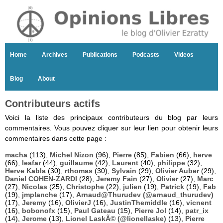
Home
Archives
Publications
Podcasts
Videos
Blog
About
Contributeurs actifs
Voici la liste des principaux contributeurs du blog par leurs
commentaires. Vous pouvez cliquer sur leur lien pour obtenir leurs
commentaires dans cette page :
macha
(113),
Michel Nizon
(96),
Pierre
(85),
Fabien
(66),
herve
(66),
leafar
(44),
guillaume
(42),
Laurent
(40),
philippe
(32),
Herve Kabla
(30),
rthomas
(30),
Sylvain
(29),
Olivier Auber
(29),
Daniel COHEN-ZARDI
(28),
Jeremy Fain
(27),
Olivier
(27),
Marc
(27),
Nicolas
(25),
Christophe
(22),
julien
(19),
Patrick
(19),
Fab
(19),
jmplanche
(17),
Arnaud@Thurudev (@arnaud_thurudev)
(17),
Jeremy
(16),
OlivierJ
(16),
JustinThemiddle
(16),
vicnent
(16),
bobonofx
(15),
Paul Gateau
(15),
Pierre Jol
(14),
patr_ix
(14),
Jerome
(13),
Lionel LaskÃ© (@lionellaske)
(13),
Pierre