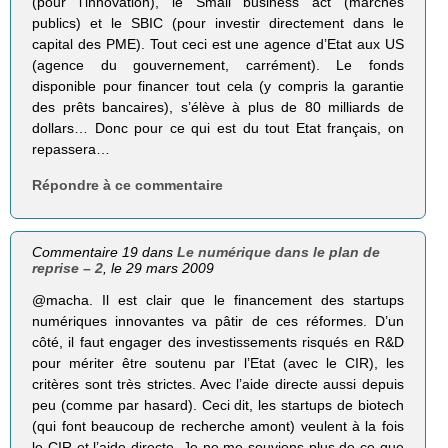
(pour l’innovation), le Small business act (marchés
publics) et le SBIC (pour investir directement dans le
capital des PME). Tout ceci est une agence d’Etat aux US
(agence du gouvernement, carrément). Le fonds
disponible pour financer tout cela (y compris la garantie
des prêts bancaires), s’élève à plus de 80 milliards de
dollars… Donc pour ce qui est du tout Etat français, on
repassera…
Répondre à ce commentaire
Commentaire 19 dans
Le numérique dans le plan de
reprise – 2
, le 29 mars 2009
@macha. Il est clair que le financement des startups
numériques innovantes va pâtir de ces réformes. D’un
côté, il faut engager des investissements risqués en R&D
pour mériter être soutenu par l’Etat (avec le CIR), les
critères sont très strictes. Avec l’aide directe aussi depuis
peu (comme par hasard). Ceci dit, les startups de biotech
(qui font beaucoup de recherche amont) veulent à la fois
le CIR et l’aide directe. Je ne me souviens plus de ce que