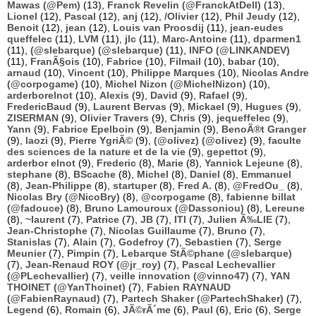
Mawas (@Pem)
(13),
Franck Revelin (@FranckAtDell)
(13),
Lionel
(12),
Pascal
(12),
anj
(12),
/Olivier
(12),
Phil Jeudy
(12),
Benoit
(12),
jean
(12),
Louis van Proosdij
(11),
jean-eudes
queffelec
(11),
LVM
(11),
jlc
(11),
Marc-Antoine
(11),
dparmen1
(11),
(@slebarque) (@slebarque)
(11),
INFO (@LINKANDEV)
(11),
FranÃ§ois
(10),
Fabrice
(10),
Filmail
(10),
babar
(10),
arnaud
(10),
Vincent
(10),
Philippe Marques
(10),
Nicolas Andre
(@corpogame)
(10),
Michel Nizon (@MichelNizon)
(10),
arderborelnot
(10),
Alexis
(9),
David
(9),
Rafael
(9),
FredericBaud
(9),
Laurent Bervas
(9),
Mickael
(9),
Hugues
(9),
ZISERMAN
(9),
Olivier Travers
(9),
Chris
(9),
jequeffelec
(9),
Yann
(9),
Fabrice Epelboin
(9),
Benjamin
(9),
BenoÃ®t Granger
(9),
laozi
(9),
Pierre YgriÃ©
(9),
(@olivez) (@olivez)
(9),
faculte
des sciences de la nature et de la vie
(9),
gepettot
(9),
arderbor elnot
(9),
Frederic
(8),
Marie
(8),
Yannick Lejeune
(8),
stephane
(8),
BScache
(8),
Michel
(8),
Daniel
(8),
Emmanuel
(8),
Jean-Philippe
(8),
startuper
(8),
Fred A.
(8),
@FredOu_
(8),
Nicolas Bry (@NicoBry)
(8),
@corpogame
(8),
fabienne billat
(@fadouce)
(8),
Bruno Lamouroux (@Dassoniou)
(8),
Lereune
(8),
~laurent
(7),
Patrice
(7),
JB
(7),
ITI
(7),
Julien Ã‰LIE
(7),
Jean-Christophe
(7),
Nicolas Guillaume
(7),
Bruno
(7),
Stanislas
(7),
Alain
(7),
Godefroy
(7),
Sebastien
(7),
Serge
Meunier
(7),
Pimpin
(7),
Lebarque StÃ©phane (@slebarque)
(7),
Jean-Renaud ROY (@jr_roy)
(7),
Pascal Lechevallier
(@PLechevallier)
(7),
veille innovation (@vinno47)
(7),
YAN
THOINET (@YanThoinet)
(7),
Fabien RAYNAUD
(@FabienRaynaud)
(7),
Partech Shaker (@PartechShaker)
(7),
Legend
(6),
Romain
(6),
JÃ©rÃ´me
(6),
Paul
(6),
Eric
(6),
Serge