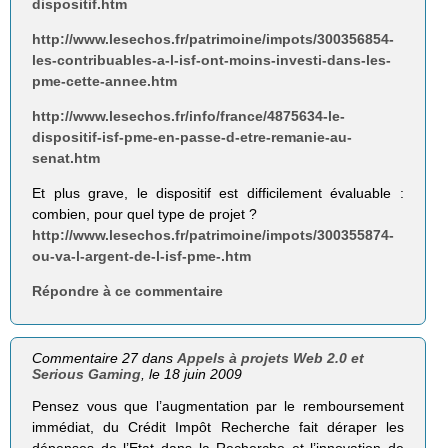
dispositif.htm
http://www.lesechos.fr/patrimoine/impots/300356854-
les-contribuables-a-l-isf-ont-moins-investi-dans-les-
pme-cette-annee.htm
http://www.lesechos.fr/info/france/4875634-le-
dispositif-isf-pme-en-passe-d-etre-remanie-au-
senat.htm
Et plus grave, le dispositif est difficilement évaluable :
combien, pour quel type de projet ?
http://www.lesechos.fr/patrimoine/impots/300355874-
ou-va-l-argent-de-l-isf-pme-.htm
Répondre à ce commentaire
Commentaire 27 dans
Appels à projets Web 2.0 et
Serious Gaming
, le 18 juin 2009
Pensez vous que l’augmentation par le remboursement
immédiat, du Crédit Impôt Recherche fait déraper les