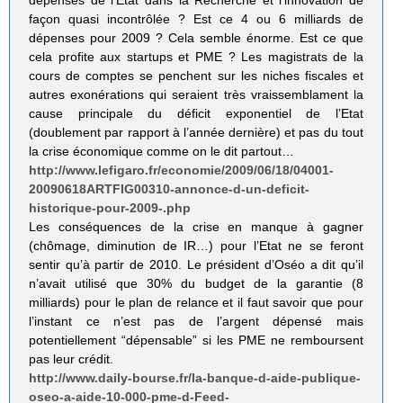
dépenses de l’Etat dans la Recherche et l’innovation de
façon quasi incontrôlée ? Est ce 4 ou 6 milliards de
dépenses pour 2009 ? Cela semble énorme. Est ce que
cela profite aux startups et PME ? Les magistrats de la
cours de comptes se penchent sur les niches fiscales et
autres exonérations qui seraient très vraissemblament la
cause principale du déficit exponentiel de l’Etat
(doublement par rapport à l’année dernière) et pas du tout
la crise économique comme on le dit partout…
http://www.lefigaro.fr/economie/2009/06/18/04001-
20090618ARTFIG00310-annonce-d-un-deficit-
historique-pour-2009-.php
Les conséquences de la crise en manque à gagner
(chômage, diminution de IR…) pour l’Etat ne se feront
sentir qu’à partir de 2010. Le président d’Oséo a dit qu’il
n’avait utilisé que 30% du budget de la garantie (8
milliards) pour le plan de relance et il faut savoir que pour
l’instant ce n’est pas de l’argent dépensé mais
potentiellement “dépensable” si les PME ne remboursent
pas leur crédit.
http://www.daily-bourse.fr/la-banque-d-aide-publique-
oseo-a-aide-10-000-pme-d-Feed-