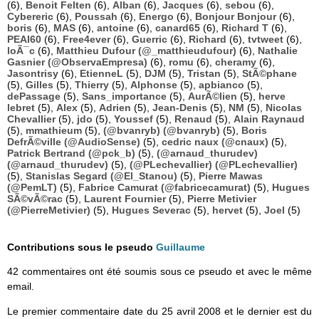
(6),
Benoit Felten
(6),
Alban
(6),
Jacques
(6),
sebou
(6),
Cybereric
(6),
Poussah
(6),
Energo
(6),
Bonjour Bonjour
(6),
boris
(6),
MAS
(6),
antoine
(6),
canard65
(6),
Richard T
(6),
PEAI60
(6),
Free4ever
(6),
Guerric
(6),
Richard
(6),
tvtweet
(6),
loÃ¯c
(6),
Matthieu Dufour (@_matthieudufour)
(6),
Nathalie
Gasnier (@ObservaEmpresa)
(6),
romu
(6),
cheramy
(6),
Jasontrisy
(6),
EtienneL
(5),
DJM
(5),
Tristan
(5),
StÃ©phane
(5),
Gilles
(5),
Thierry
(5),
Alphonse
(5),
apbianco
(5),
dePassage
(5),
Sans_importance
(5),
AurÃ©lien
(5),
herve
lebret
(5),
Alex
(5),
Adrien
(5),
Jean-Denis
(5),
NM
(5),
Nicolas
Chevallier
(5),
jdo
(5),
Youssef
(5),
Renaud
(5),
Alain Raynaud
(5),
mmathieum
(5),
(@bvanryb) (@bvanryb)
(5),
Boris
DefrÃ©ville (@AudioSense)
(5),
cedric naux (@cnaux)
(5),
Patrick Bertrand (@pck_b)
(5),
(@arnaud_thurudev)
(@arnaud_thurudev)
(5),
(@PLechevallier) (@PLechevallier)
(5),
Stanislas Segard (@El_Stanou)
(5),
Pierre Mawas
(@PemLT)
(5),
Fabrice Camurat (@fabricecamurat)
(5),
Hugues
SÃ©vÃ©rac
(5),
Laurent Fournier
(5),
Pierre Metivier
(@PierreMetivier)
(5),
Hugues Severac
(5),
hervet
(5),
Joel
(5)
Contributions sous le pseudo
Guillaume
42 commentaires ont été soumis sous ce pseudo et avec le même
email.
Le premier commentaire date du 25 avril 2008 et le dernier est du