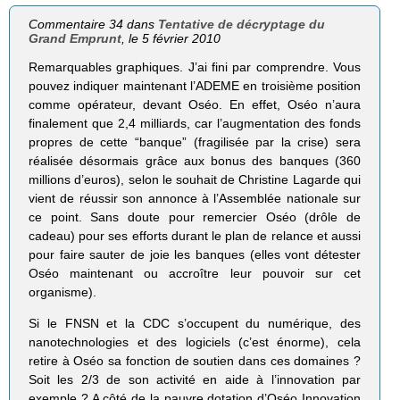
Commentaire 34 dans
Tentative de décryptage du
Grand Emprunt
, le 5 février 2010
Remarquables graphiques. J’ai fini par comprendre. Vous
pouvez indiquer maintenant l’ADEME en troisième position
comme opérateur, devant Oséo. En effet, Oséo n’aura
finalement que 2,4 milliards, car l’augmentation des fonds
propres de cette “banque” (fragilisée par la crise) sera
réalisée désormais grâce aux bonus des banques (360
millions d’euros), selon le souhait de Christine Lagarde qui
vient de réussir son annonce à l’Assemblée nationale sur
ce point. Sans doute pour remercier Oséo (drôle de
cadeau) pour ses efforts durant le plan de relance et aussi
pour faire sauter de joie les banques (elles vont détester
Oséo maintenant ou accroître leur pouvoir sur cet
organisme).
Si le FNSN et la CDC s’occupent du numérique, des
nanotechnologies et des logiciels (c’est énorme), cela
retire à Oséo sa fonction de soutien dans ces domaines ?
Soit les 2/3 de son activité en aide à l’innovation par
exemple ? A côté de la pauvre dotation d’Oséo Innovation