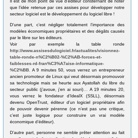
Il est de mon point de vue d’éditeur consternant de noter
que l’idée retenue par ces assises pour développer notre
secteur logiciel est le développement du logiciel libre !
D’une part, c’est négliger totalement l’importance des
modèles économiques propriétaires et des dégâts causés
par le libre sur les éditeurs.
Voir par exemple la table ronde
http://www.assisesdulogiciel.fr/actualites/visionnez-
table-ronde-n%C2%B02-%C2%AB-forces-et-
faiblesses-rd-fran%C3%A7aise-informatique-
%C2%BB
. A 9 minutes 50, vous verrez un entrepreneur
ancien promoteur de Linux qui veut désormais promouvoir
sa technologie mais se heurte aux Ayatollah du libre du
secteur public (j’avoue, j’en ai souri)… A 19 minutes 20,
vous verrez le fondateur d’IdealX (SSLL), désormais
devenu OpenTrust, éditeur d’un logiciel propriétaire afin
de pouvoir devenir pérenne (ce n’est pas une critique,
c’est juste logique pour construire un vrai modèle
économique d’éditeur).
D’autre part, personne ne semble prêter attention au fait