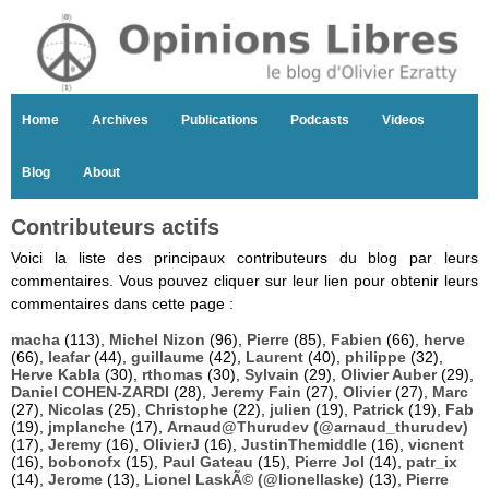
Home
Archives
Publications
Podcasts
Videos
Blog
About
Contributeurs actifs
Voici la liste des principaux contributeurs du blog par leurs
commentaires. Vous pouvez cliquer sur leur lien pour obtenir leurs
commentaires dans cette page :
macha
(113),
Michel Nizon
(96),
Pierre
(85),
Fabien
(66),
herve
(66),
leafar
(44),
guillaume
(42),
Laurent
(40),
philippe
(32),
Herve Kabla
(30),
rthomas
(30),
Sylvain
(29),
Olivier Auber
(29),
Daniel COHEN-ZARDI
(28),
Jeremy Fain
(27),
Olivier
(27),
Marc
(27),
Nicolas
(25),
Christophe
(22),
julien
(19),
Patrick
(19),
Fab
(19),
jmplanche
(17),
Arnaud@Thurudev (@arnaud_thurudev)
(17),
Jeremy
(16),
OlivierJ
(16),
JustinThemiddle
(16),
vicnent
(16),
bobonofx
(15),
Paul Gateau
(15),
Pierre Jol
(14),
patr_ix
(14),
Jerome
(13),
Lionel LaskÃ© (@lionellaske)
(13),
Pierre