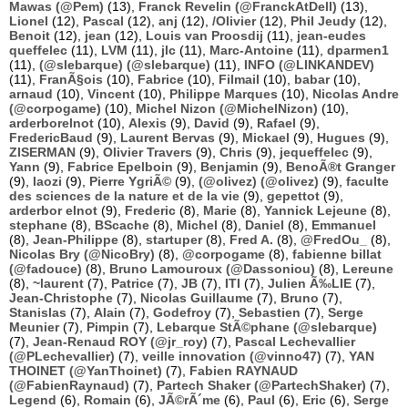
Mawas (@Pem)
(13),
Franck Revelin (@FranckAtDell)
(13),
Lionel
(12),
Pascal
(12),
anj
(12),
/Olivier
(12),
Phil Jeudy
(12),
Benoit
(12),
jean
(12),
Louis van Proosdij
(11),
jean-eudes
queffelec
(11),
LVM
(11),
jlc
(11),
Marc-Antoine
(11),
dparmen1
(11),
(@slebarque) (@slebarque)
(11),
INFO (@LINKANDEV)
(11),
FranÃ§ois
(10),
Fabrice
(10),
Filmail
(10),
babar
(10),
arnaud
(10),
Vincent
(10),
Philippe Marques
(10),
Nicolas Andre
(@corpogame)
(10),
Michel Nizon (@MichelNizon)
(10),
arderborelnot
(10),
Alexis
(9),
David
(9),
Rafael
(9),
FredericBaud
(9),
Laurent Bervas
(9),
Mickael
(9),
Hugues
(9),
ZISERMAN
(9),
Olivier Travers
(9),
Chris
(9),
jequeffelec
(9),
Yann
(9),
Fabrice Epelboin
(9),
Benjamin
(9),
BenoÃ®t Granger
(9),
laozi
(9),
Pierre YgriÃ©
(9),
(@olivez) (@olivez)
(9),
faculte
des sciences de la nature et de la vie
(9),
gepettot
(9),
arderbor elnot
(9),
Frederic
(8),
Marie
(8),
Yannick Lejeune
(8),
stephane
(8),
BScache
(8),
Michel
(8),
Daniel
(8),
Emmanuel
(8),
Jean-Philippe
(8),
startuper
(8),
Fred A.
(8),
@FredOu_
(8),
Nicolas Bry (@NicoBry)
(8),
@corpogame
(8),
fabienne billat
(@fadouce)
(8),
Bruno Lamouroux (@Dassoniou)
(8),
Lereune
(8),
~laurent
(7),
Patrice
(7),
JB
(7),
ITI
(7),
Julien Ã‰LIE
(7),
Jean-Christophe
(7),
Nicolas Guillaume
(7),
Bruno
(7),
Stanislas
(7),
Alain
(7),
Godefroy
(7),
Sebastien
(7),
Serge
Meunier
(7),
Pimpin
(7),
Lebarque StÃ©phane (@slebarque)
(7),
Jean-Renaud ROY (@jr_roy)
(7),
Pascal Lechevallier
(@PLechevallier)
(7),
veille innovation (@vinno47)
(7),
YAN
THOINET (@YanThoinet)
(7),
Fabien RAYNAUD
(@FabienRaynaud)
(7),
Partech Shaker (@PartechShaker)
(7),
Legend
(6),
Romain
(6),
JÃ©rÃ´me
(6),
Paul
(6),
Eric
(6),
Serge