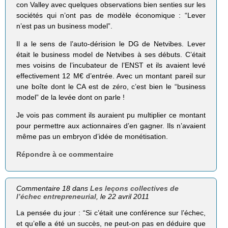
con Val­ley avec quelques obser­va­tions bien sen­ties sur les
socié­tés qui n’ont pas de modèle écono­mique : “Lever
n’est pas un busi­ness model”.
Il a le sens de l’auto-dérision le DG de Netvibes. Lever
était le business model de Netvibes à ses débuts. C’était
mes voisins de l’incubateur de l’ENST et ils avaient levé
effectivement 12 M€ d’entrée. Avec un montant pareil sur
une boîte dont le CA est de zéro, c’est bien le “business
model” de la levée dont on parle !
Je vois pas comment ils auraient pu multiplier ce montant
pour permettre aux actionnaires d’en gagner. Ils n’avaient
même pas un embryon d’idée de monétisation.
Répondre à ce commentaire
Commentaire 18 dans
Les leçons collectives de
l’échec entrepreneurial
, le 22 avril 2011
La pensée du jour : “Si c’était une conférence sur l’échec,
et qu’elle a été un succès, ne peut-on pas en déduire que