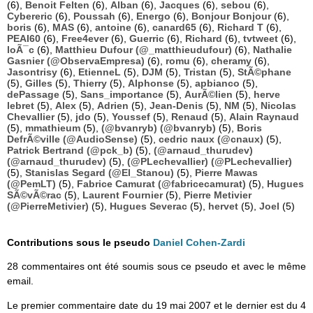
(6),
Benoit Felten
(6),
Alban
(6),
Jacques
(6),
sebou
(6),
Cybereric
(6),
Poussah
(6),
Energo
(6),
Bonjour Bonjour
(6),
boris
(6),
MAS
(6),
antoine
(6),
canard65
(6),
Richard T
(6),
PEAI60
(6),
Free4ever
(6),
Guerric
(6),
Richard
(6),
tvtweet
(6),
loÃ¯c
(6),
Matthieu Dufour (@_matthieudufour)
(6),
Nathalie
Gasnier (@ObservaEmpresa)
(6),
romu
(6),
cheramy
(6),
Jasontrisy
(6),
EtienneL
(5),
DJM
(5),
Tristan
(5),
StÃ©phane
(5),
Gilles
(5),
Thierry
(5),
Alphonse
(5),
apbianco
(5),
dePassage
(5),
Sans_importance
(5),
AurÃ©lien
(5),
herve
lebret
(5),
Alex
(5),
Adrien
(5),
Jean-Denis
(5),
NM
(5),
Nicolas
Chevallier
(5),
jdo
(5),
Youssef
(5),
Renaud
(5),
Alain Raynaud
(5),
mmathieum
(5),
(@bvanryb) (@bvanryb)
(5),
Boris
DefrÃ©ville (@AudioSense)
(5),
cedric naux (@cnaux)
(5),
Patrick Bertrand (@pck_b)
(5),
(@arnaud_thurudev)
(@arnaud_thurudev)
(5),
(@PLechevallier) (@PLechevallier)
(5),
Stanislas Segard (@El_Stanou)
(5),
Pierre Mawas
(@PemLT)
(5),
Fabrice Camurat (@fabricecamurat)
(5),
Hugues
SÃ©vÃ©rac
(5),
Laurent Fournier
(5),
Pierre Metivier
(@PierreMetivier)
(5),
Hugues Severac
(5),
hervet
(5),
Joel
(5)
Contributions sous le pseudo
Daniel Cohen-Zardi
28 commentaires ont été soumis sous ce pseudo et avec le même
email.
Le premier commentaire date du 19 mai 2007 et le dernier est du 4