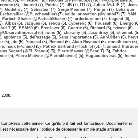
Fred A.
(8),
@FredOu_
(8),
Nicolas Bry (@NicoBry)
(8),
@corpogame
(8),
ereune
(8),
~laurent
(7),
Patrice
(7),
JB
(7),
ITI
(7),
Julien Ã‰LIE
(7),
Jean-
7),
Godefroy
(7),
Sebastien
(7),
Serge Meunier
(7),
Pimpin
(7),
Lebarque
Lechevallier (@PLechevallier)
(7),
veille innovation (@vinno47)
(7),
YAN
),
Partech Shaker (@PartechShaker)
(7),
arderborelnot
(7),
Legend
(6),
6),
Alban
(6),
Jacques
(6),
sebou
(6),
Cybereric
(6),
Poussah
(6),
Energo
(6
hard T
(6),
PEAI60
(6),
Free4ever
(6),
Guerric
(6),
Richard
(6),
tvtweet
(6),
 (@ObservaEmpresa)
(6),
romu
(6),
cheramy
(6),
Jasontrisy
(6),
EtienneL
(5
),
apbianco
(5),
dePassage
(5),
Sans_importance
(5),
AurÃ©lien
(5),
herv
er
(5),
jdo
(5),
Youssef
(5),
Renaud
(5),
Alain Raynaud
(5),
mmathieum
(5),
ric naux (@cnaux)
(5),
Patrick Bertrand (@pck_b)
(5),
(@arnaud_thurudev
slas Segard (@El_Stanou)
(5),
Pierre Mawas (@PemLT)
(5),
Fabrice
nier
(5),
Pierre Metivier (@PierreMetivier)
(5),
Hugues Severac
(5),
hervet
s 2008.
ur CartoReso cette année! Ce qu’ils ont fait est fantastique. Documenter un
i est nécessaire dans l’optique de dépasser le simple stade artisanal.