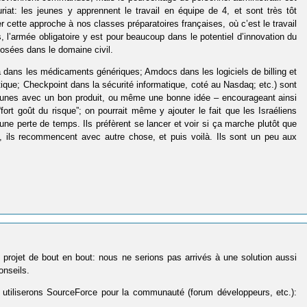
riat: les jeunes y apprennent le travail en équipe de 4, et sont très tôt
 cette approche à nos classes préparatoires françaises, où c’est le travail
 l’armée obligatoire y est pour beaucoup dans le potentiel d’innovation du
posées dans le domaine civil.
va dans les médicaments génériques; Amdocs dans les logiciels de billing et
ique; Checkpoint dans la sécurité informatique, coté au Nasdaq; etc.) sont
s jeunes avec un bon produit, ou même une bonne idée – encourageant ainsi
“fort goût du risque”; on pourrait même y ajouter le fait que les Israéliens
ne perte de temps. Ils préfèrent se lancer et voir si ça marche plutôt que
 ils recommencent avec autre chose, et puis voilà. Ils sont un peu aux
le projet de bout en bout: nous ne serions pas arrivés à une solution aussi
onseils.
 utiliserons SourceForce pour la communauté (forum développeurs, etc.):