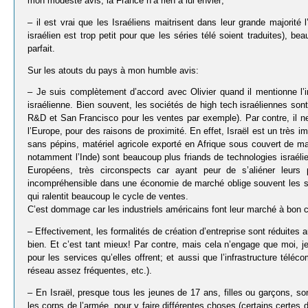
mon modeste avis, la France n’a rien à lui envier;
– il est vrai que les Israéliens maitrisent dans leur grande majorité
israélien est trop petit pour que les séries télé soient traduites), 
parfait.
Sur les atouts du pays à mon humble avis:
– Je suis complètement d’accord avec Olivier quand il mentionne l’in
israélienne. Bien souvent, les sociétés de high tech israéliennes sont
R&D et San Francisco pour les ventes par exemple). Par contre, il ne
l’Europe, pour des raisons de proximité. En effet, Israël est un très i
sans pépins, matériel agricole exporté en Afrique sous couvert de marq
notamment l’Inde) sont beaucoup plus friands de technologies israélie
Européens, très circonspects car ayant peur de s’aliéner leur
incompréhensible dans une économie de marché oblige souvent les so
qui ralentit beaucoup le cycle de ventes.
C’est dommage car les industriels américains font leur marché à bon c
– Effectivement, les formalités de création d’entreprise sont réduites
bien. Et c’est tant mieux! Par contre, mais cela n’engage que moi, 
pour les services qu’elles offrent; et aussi que l’infrastructure tél
réseau assez fréquentes, etc.).
– En Israël, presque tous les jeunes de 17 ans, filles ou garçons, s
les corps de l’armée, pour y faire différentes choses (certains certe