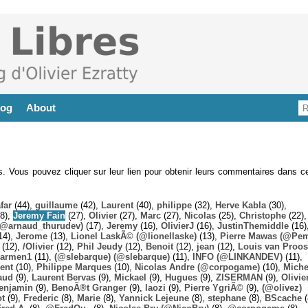
log
About
es. Vous pouvez cliquer sur leur lien pour obtenir leurs commentaires dans ce
far
(44),
guillaume
(42),
Laurent
(40),
philippe
(32),
Herve Kabla
(30),
8),
Jeremy Fain
(27),
Olivier
(27),
Marc
(27),
Nicolas
(25),
Christophe
(22),
@arnaud_thurudev)
(17),
Jeremy
(16),
OlivierJ
(16),
JustinThemiddle
(16)
14),
Jerome
(13),
Lionel LaskÃ© (@lionellaske)
(13),
Pierre Mawas (@Pe
(12),
/Olivier
(12),
Phil Jeudy
(12),
Benoit
(12),
jean
(12),
Louis van Proos
armen1
(11),
(@slebarque) (@slebarque)
(11),
INFO (@LINKANDEV)
(11),
ent
(10),
Philippe Marques
(10),
Nicolas Andre (@corpogame)
(10),
Miche
aud
(9),
Laurent Bervas
(9),
Mickael
(9),
Hugues
(9),
ZISERMAN
(9),
Olivie
enjamin
(9),
BenoÃ®t Granger
(9),
laozi
(9),
Pierre YgriÃ©
(9),
(@olivez)
ot
(9),
Frederic
(8),
Marie
(8),
Yannick Lejeune
(8),
stephane
(8),
BScache
(