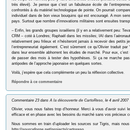
très élevé). Je pense que c’est un fabuleuse école de l’entrepreneu
confrontés à du matériel technologique de pointe. On pourrait comparer
individuel dans de bon vieux bouquins qui est encouragé. A mon sens,
pays. Surtout que nombre d’innovations militaires sont ensuites trans
– Enfin, les grands groupes israéliens (il y en a relativement peu: Te
CRM – coté à Londres; Raphaël dans les missiles; IAI dans l’aéronaut
relativement peu frileux et n’hésiteront jamais à recevoir des petit
l’entrepreneuriat également. C’est sûrement ce qu’Olivier traduit par 
dans leur ensemble abhorrent les études de marché. Pour eux, c’est u
de passer des mois à tester des hypothèses. Si ça ne marche pas,
antipodes de l’approche japonaise en quelques sortes.
Voilà, j’espère que cela complémente un peu la réflexion collective.
Répondre à ce commentaire
Commentaire 23 dans
A la découverte de CartoReso
, le 4 avril 2007
Olivier, vous nous faites trop d’honneur. Merci à vous d’avoir suivi 
efficace et en phase avec les besoins du marché sans vos précieux c
Nous sommes en train d’uploader les sources sur Tigris, mais nous
http://sourceforge.net/projects/cartoreso