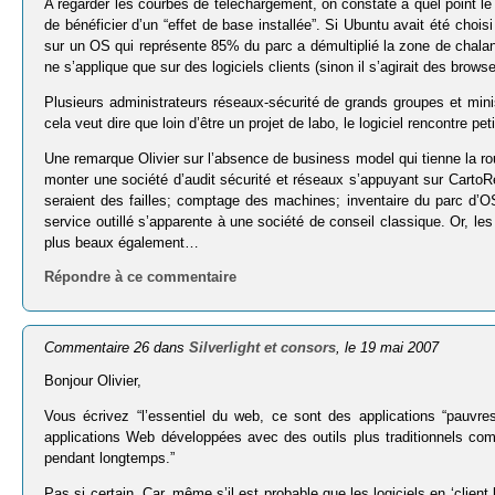
A regarder les courbes de téléchargement, on constate à quel point le 
de bénéficier d’un “effet de base installée”. Si Ubuntu avait été cho
sur un OS qui représente 85% du parc a démultiplié la zone de chalandi
ne s’applique que sur des logiciels clients (sinon il s’agirait des browse
Plusieurs administrateurs réseaux-sécurité de grands groupes et minis
cela veut dire que loin d’être un projet de labo, le logiciel rencontre pe
Une remarque Olivier sur l’absence de business model qui tienne la rou
monter une société d’audit sécurité et réseaux s’appuyant sur CartoRe
seraient des failles; comptage des machines; inventaire du parc d’OS
service outillé s’apparente à une société de conseil classique. Or, les 
plus beaux également…
Répondre à ce commentaire
Commentaire 26 dans
Silverlight et consors
, le 19 mai 2007
Bonjour Olivier,
Vous écrivez “l’essentiel du web, ce sont des applications “pauvre
applications Web développées avec des outils plus traditionnels com
pendant longtemps.”
Pas si certain. Car, même s’il est probable que les logiciels en ‘clie