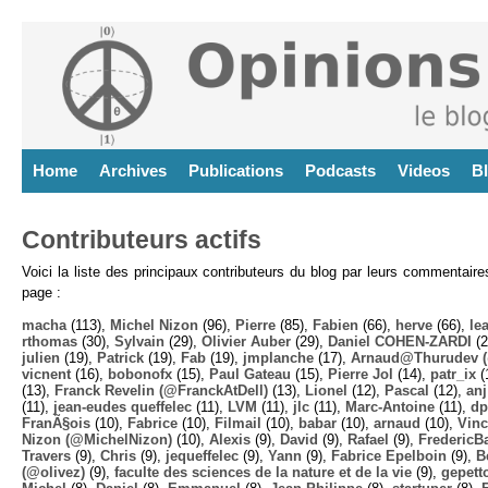
Home
Archives
Publications
Podcasts
Videos
B
Contributeurs actifs
Voici la liste des principaux contributeurs du blog par leurs commentair
page :
macha
(113),
Michel Nizon
(96),
Pierre
(85),
Fabien
(66),
herve
(66),
lea
rthomas
(30),
Sylvain
(29),
Olivier Auber
(29),
Daniel COHEN-ZARDI
(2
julien
(19),
Patrick
(19),
Fab
(19),
jmplanche
(17),
Arnaud@Thurudev (
vicnent
(16),
bobonofx
(15),
Paul Gateau
(15),
Pierre Jol
(14),
patr_ix
(
(13),
Franck Revelin (@FranckAtDell)
(13),
Lionel
(12),
Pascal
(12),
anj
(11),
jean-eudes queffelec
(11),
LVM
(11),
jlc
(11),
Marc-Antoine
(11),
dp
FranÃ§ois
(10),
Fabrice
(10),
Filmail
(10),
babar
(10),
arnaud
(10),
Vinc
Nizon (@MichelNizon)
(10),
Alexis
(9),
David
(9),
Rafael
(9),
FredericB
Travers
(9),
Chris
(9),
jequeffelec
(9),
Yann
(9),
Fabrice Epelboin
(9),
B
(@olivez)
(9),
faculte des sciences de la nature et de la vie
(9),
gepett