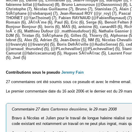
Michel
(8),
Daniel
(8),
Emmanuel
(8),
Jean-Philippe
(8),
startuper
(8),
fabienne billat (@fadouce)
(8),
Bruno Lamouroux (@Dassoniou)
(8),
L
Christophe
(7),
Nicolas Guillaume
(7),
Bruno
(7),
Stanislas
(7),
Alain
(
StÃ©phane (@slebarque)
(7),
Jean-Renaud ROY (@jr_roy)
(7),
Pascal 
THOINET (@YanThoinet)
(7),
Fabien RAYNAUD (@FabienRaynaud)
(7
Romain
(6),
JÃ©rÃ´me
(6),
Paul
(6),
Eric
(6),
Serge
(6),
Benoit Felten
(
Bonjour Bonjour
(6),
boris
(6),
MAS
(6),
antoine
(6),
canard65
(6),
Ric
loÃ¯c
(6),
Matthieu Dufour (@_matthieudufour)
(6),
Nathalie Gasnier
DJM
(5),
Tristan
(5),
StÃ©phane
(5),
Gilles
(5),
Thierry
(5),
Alphonse
(5
lebret
(5),
Alex
(5),
Adrien
(5),
Jean-Denis
(5),
NM
(5),
Nicolas Chevalli
(@bvanryb) (@bvanryb)
(5),
Boris DefrÃ©ville (@AudioSense)
(5),
ced
(@arnaud_thurudev)
(5),
(@PLechevallier) (@PLechevallier)
(5),
Stani
Camurat (@fabricecamurat)
(5),
Hugues SÃ©vÃ©rac
(5),
Laurent Four
(5),
Joel
(5)
Contributions sous le pseudo
Jeremy Fain
27 commentaires ont été soumis sous ce pseudo et avec le même email.
Le premier commentaire date du 16 août 2006 et le dernier est du 29 mar
Commentaire 27 dans
Cartoreso deuxième
, le 29 mars 2008
Bravo à Nicolas et Julien pour le travail de longue haleine réalisé s
code existant est notamment un travail on ne peut plus ingrat, mais qu