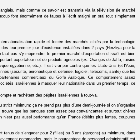
 l’anglais, mais comme ce savoir est transmis via la télévision (le marché
beaucoup font énormément de fautes à l’écrit malgré un oral tout simplement
ternationalisation rapide et forcée des marchés ciblés par la technologie
 dès leur premier jour d’existence installées dans 2 pays (Herzliya pour la
 faut pas s’y méprendre: le premier marché d’exportation d’Israël est bien
mportant exportateur net de produits agricoles (ex. Oranges de Jaffa, raisins
ue égyptienne, etc.). Il est vrai par contre que les Etats-Unis (et l’Asie,
nnes (sécurité, aéronautique et défense, logiciel, télécoms, santé) que les
s partenaires commerciaux du Golfe Arabique. Ce comportement assez
ciétés israéliennes à masquer leur nationalité dans un premier temps, ce
ompte et rachètent des pépites israéliennes à tout-va.
 au strict minimum: ça ne prend pas plus d’une demi-journée si on s’organise
je trouve que les banques sont assez peu convaincantes et surtout chères
écom n’est pas aussi performante qu’en France (débits plus lentes, coupures
ont tenus de s’engager pour 2 (filles) ou 3 ans (garçons) au minimum, dans
s deviennent commandos, mais le pourcentage de personnel administratif est