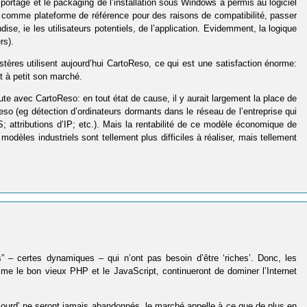
portage et le packaging de l’installation sous Windows a permis au logiciel
isi comme plateforme de référence pour des raisons de compatibilité, passer
se, ie les utilisateurs potentiels, de l’application. Evidemment, la logique
rs).
tères utilisent aujourd’hui CartoReso, ce qui est une satisfaction énorme:
tit à petit son marché.
te avec CartoReso: en tout état de cause, il y aurait largement la place de
so (eg détection d’ordinateurs dormants dans le réseau de l’entreprise qui
; attributions d’IP; etc.). Mais la rentabilité de ce modèle économique de
modèles industriels sont tellement plus difficiles à réaliser, mais tellement
s” – certes dynamiques – qui n’ont pas besoin d’être ‘riches’. Donc, les
me le bon vieux PHP et le JavaScript, continueront de dominer l’Internet
nt lourd’ ne seront jamais abandonnés, le marché appelle à ce que de plus en