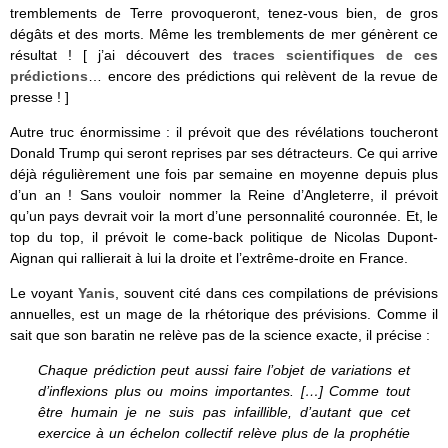
tremblements de Terre provoqueront, tenez-vous bien, de gros
dégâts et des morts. Même les tremblements de mer génèrent ce
résultat ! [ j’ai découvert des
traces scientifiques de ces
prédictions
… encore des prédictions qui relèvent de la revue de
presse ! ]
Autre truc énormissime : il prévoit que des révélations toucheront
Donald Trump qui seront reprises par ses détracteurs. Ce qui arrive
déjà régulièrement une fois par semaine en moyenne depuis plus
d’un an ! Sans vouloir nommer la Reine d’Angleterre, il prévoit
qu’un pays devrait voir la mort d’une personnalité couronnée. Et, le
top du top, il prévoit le come-back politique de Nicolas Dupont-
Aignan qui rallierait à lui la droite et l’extrême-droite en France.
Le voyant
Yanis
, souvent cité dans ces compilations de prévisions
annuelles, est un mage de la rhétorique des prévisions. Comme il
sait que son baratin ne relève pas de la science exacte, il précise :
Chaque prédiction peut aussi faire l’objet de variations et
d’inflexions plus ou moins importantes. […] Comme tout
être humain je ne suis pas infaillible, d’autant que cet
exercice à un échelon collectif relève plus de la prophétie