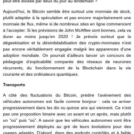
peut être divisée par deux du jour au lendemain ?
Aujourd’hui, le Bitcoin semble être surtout une monnaie de stock,
plutôt adaptée à la spéculation et pas encore majoritairement une
monnaie de flux, même si de nombreux sites en ligne commencent
à l’accepter. Si les prévisions de John McAffee sont bonnes, cela va
durer au moins jusqu’en 2020 ! Je prévois surtout que la
dégeekisation
et la
désimbitabilisation
des crypto-monnaies n’est
pas encore véritablement engagée malgré les apparences d’une
adoption mondiale. On pourrait d’ailleurs lancer un concours de
pédagogie d’explicabilité comparée des réseaux de neurones
récurrents, du fonctionnement de la Blockchain dans la vie
courante et des ordinateurs quantiques.
Transports
A côté des fluctuations du Bitcoin, prédire l’avènement des
véhicules autonomes est facile comme bonjour : cela va arriver
progressivement dans les dix ou quinze ans qui viennent. Ce n’est
pas une proposition binaire avec un avant et un après, mais plutôt
un “où” puis “où”. A savoir que les véhicules autonomes vont être
progressivement déployés au gré de leurs évolutions pour des
usages adaptés. D’abord, dans des endroits contrôlés et à faible