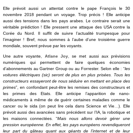
Elle prévoit aussi un attentat contre le pape François le 30
novembre 2018 pendant un voyage. Trop précis !
Elle anticipe
aussi des tensions dans les pays arabes. Le contraire serait une
véritable prédiction ! Elle pressent une attaque des USA contre la
Corée du Nord. Il suffit de suivre l’actualité trumpesque pour
l’imaginer ! Bref, nous sommes à l’aube d’une troisième guerre
mondiale, souvent prévue par les voyants.
Une autre voyante,
Atlane Joy
,
se met aussi aux prévisions
numériques qui permettent de faire quelques économies
d’abonnements au Gartner Group ou au Forrester.
Selon elle : “
les
voitures éléctriques (sic) seront de plus en plus prisées. Tous les
constructeurs essayeront de nous séduire en mettant en place des
primes
”, en confondant peut-être les remises des constructeurs et
les primes des Etats. Elle anticipe l’apparition de
nano-
médicaments à même de de guérir certaines maladies comme le
cancer ou le sida (on peut lire cela dans Science et Vie…). Elle
prévoit aussi des
avancées sans précédent sur l’IA, la robotique et
les maisons connectées. “
Mais nous allons devoir gérer une
pression européenne. En effet, les pays européens revendiqueront
leur part du gâteau quant aux géants de l’internet et de leur