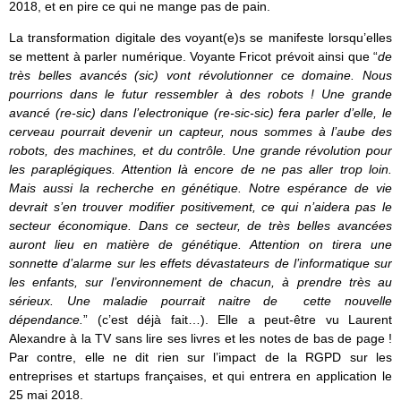
2018, et en pire ce qui ne mange pas de pain.
La transformation digitale des voyant(e)s se manifeste lorsqu’elles
se mettent à parler numérique. Voyante Fricot prévoit ainsi que “
de
très belles avancés (sic) vont révolutionner ce domaine. Nous
pourrions dans le futur ressembler à des robots ! Une grande
avancé (re-sic) dans l’electronique (re-sic-sic) fera parler d’elle, le
cerveau pourrait devenir un capteur, nous sommes à l’aube des
robots, des machines, et du contrôle. Une grande révolution pour
les paraplégiques. Attention là encore de ne pas aller trop loin.
Mais aussi la recherche en génétique. Notre espérance de vie
devrait s’en trouver modifier positivement, ce qui n’aidera pas le
secteur économique. Dans ce secteur, de très belles avancées
auront lieu en matière de génétique. Attention on tirera une
sonnette d’alarme sur les effets dévastateurs de l’informatique sur
les enfants, sur l’environnement de chacun, à prendre très au
sérieux. Une maladie pourrait naitre de cette nouvelle
dépendance.
” (c’est déjà fait…). Elle a peut-être vu Laurent
Alexandre à la TV sans lire ses livres et les notes de bas de page !
Par contre, elle ne dit rien sur l’impact de la RGPD sur les
entreprises et startups françaises, et qui entrera en application le
25 mai 2018.