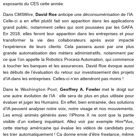
exposants du CES cette année.
Dans
CMSWire
,
David Roe
anticipe une
déconsumérisation
de l’IA.
Celle-ci a en effet plutôt fait son apparition dans les applications
grand public, notamment celles qui sont poussées par les GAFA.
En 2018, elles feront leur apparition dans les entreprises et pour
transformer la vie des collaborateurs après avoir impacté
l’expérience de leurs clients. Cela passera aussi par une plus
grande automatisation des métiers administratifs, notamment par
ce que l’on appelle la Robotics Process Automation, qui commence
à toucher les banques et les assurances. David Roe évoque aussi
les débuts de l’évaluation du retour sur investissement des projets
d’IA dans les entreprises. Celles-ci n’en attendront pas moins !
Dans le
Washington Post
,
Geoffrey A. Fowler
met le doigt sur
une autre évolution de l’IA : elle sera de plus en plus utilisée pour
évaluer et juger les Humains. En effet, bien entrainée, des solutions
d’IA peuvent analyser notre voix, notre visage et nos mouvements.
Les emoji animés générés avec l’iPhone X ne sont que la partie
visible d’un iceberg inquiétant. Allez voir par exemple
Hire*Vue
,
cette startup américaine qui évalue les vidéos de candidats pour
les trier automatiquement ! Ca donne envie d’être freelance, même