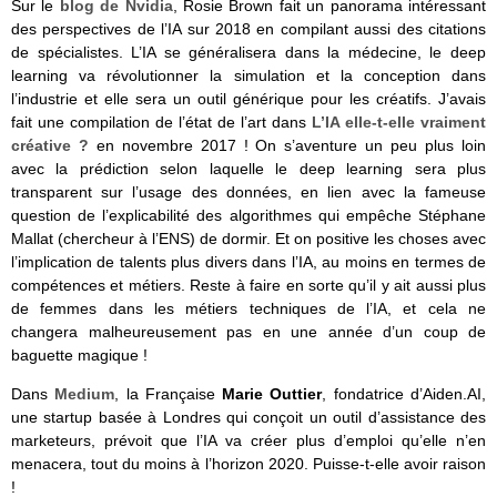
Sur le
blog de Nvidia
, Rosie Brown fait un panorama intéressant
des perspectives de l’IA sur 2018 en compilant aussi des citations
de spécialistes. L’IA se généralisera dans la médecine, le deep
learning va révolutionner la simulation et la conception dans
l’industrie et elle sera un outil générique pour les créatifs. J’avais
fait une compilation de l’état de l’art dans
L’IA elle-t-elle vraiment
créative ?
en novembre 2017 ! On s’aventure un peu plus loin
avec la prédiction selon laquelle le deep learning sera plus
transparent sur l’usage des données, en lien avec la fameuse
question de l’explicabilité des algorithmes qui empêche Stéphane
Mallat (chercheur à l’ENS) de dormir. Et on positive les choses avec
l’implication de talents plus divers dans l’IA, au moins en termes de
compétences et métiers. Reste à faire en sorte qu’il y ait aussi plus
de femmes dans les métiers techniques de l’IA, et cela ne
changera malheureusement pas en une année d’un coup de
baguette magique !
Dans
Medium
, la Française
Marie Outtier
, fondatrice d’Aiden.AI,
une startup basée à Londres qui conçoit un outil d’assistance des
marketeurs,
prévoit que l’IA va créer plus d’emploi qu’elle n’en
menacera, tout du moins à l’horizon 2020. Puisse-t-elle avoir raison
!