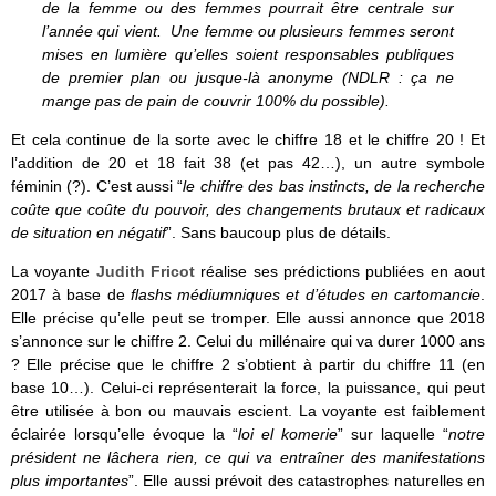
de la femme ou des femmes pourrait être centrale sur
l’année qui vient. Une femme ou plusieurs femmes seront
mises en lumière qu’elles soient responsables publiques
de premier plan ou jusque-là anonyme (NDLR : ça ne
mange pas de pain de couvrir 100% du possible).
Et cela continue de la sorte avec le chiffre 18 et le chiffre 20 ! Et
l’addition de 20 et 18 fait 38 (et pas 42…), un autre symbole
féminin (?). C’est aussi “
le chiffre des bas instincts, de la recherche
coûte que coûte du pouvoir, des changements brutaux et radicaux
de situation en négatif
”. Sans baucoup plus de détails.
La voyante
Judith Fricot
réalise ses prédictions publiées en aout
2017 à base de
flashs médiumniques et d’études en cartomancie
.
Elle précise qu’elle peut se tromper. Elle aussi annonce que 2018
s’annonce sur le chiffre 2. Celui du millénaire qui va durer 1000 ans
? Elle précise que le chiffre 2 s’obtient à partir du chiffre 11 (en
base 10…). Celui-ci représenterait la force, la puissance, qui peut
être utilisée à bon ou mauvais escient. La voyante est faiblement
éclairée lorsqu’elle évoque la “
loi el komerie
” sur laquelle “
notre
président ne lâchera rien, ce qui va entraîner des manifestations
plus importantes
”. Elle aussi prévoit des catastrophes naturelles en