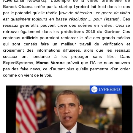
Adversarial Networks). L’exemple de la
vidéo artificielle de
Barack Obama
créée par la startup Lyrebird fait froid dans le dos
par le potentiel qu’elle révèle [
truc de détection : ce genre de vidéo
est quasiment toujours en basse résolution… pour l’instant
]. Ces
réseaux génératifs peuvent créer des
scènes en vidéo
. Ceci se
retrouve également dans les
prédictions 2018 du Gartner
. Ces
contenus artificiels pourraient renforcer le rôle des grands médias
qui sont censés faire un meilleur travail de vérification et
croisement des informations diffusées, alors que les réseaux
sociaux ont tendance à les propager sans filtre. Dans
ExpertSystems
,
Marco Varone
prévoit que l’IA ne nous sauvera
pas des fake news, ce d’autant plus qu’elle permettra d’en créer
comme on vient de le voir.