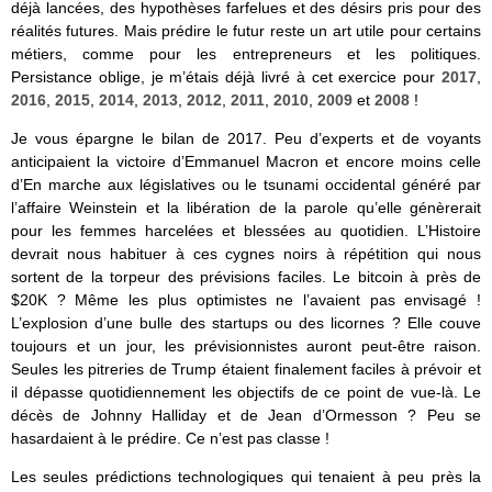
déjà lancées, des hypothèses farfelues et des désirs pris pour des
réalités futures. Mais prédire le futur reste un art utile pour certains
métiers, comme pour les entrepreneurs et les politiques.
Persistance oblige, je m’étais déjà livré à cet exercice pour
2017
,
2016
,
2015
,
2014
,
2013
,
2012
,
2011
,
2010
,
2009
et
2008
!
Je vous épargne le bilan de 2017. Peu d’experts et de voyants
anticipaient la victoire d’Emmanuel Macron et encore moins celle
d’En marche aux législatives ou le tsunami occidental généré par
l’affaire Weinstein et la libération de la parole qu’elle génèrerait
pour les femmes harcelées et blessées au quotidien. L’Histoire
devrait nous habituer à ces cygnes noirs à répétition qui nous
sortent de la torpeur des prévisions faciles. Le bitcoin à près de
$20K ? Même les plus optimistes ne l’avaient pas envisagé !
L’explosion d’une bulle des startups ou des licornes ? Elle couve
toujours et un jour, les prévisionnistes auront peut-être raison.
Seules les pitreries de Trump étaient finalement faciles à prévoir et
il dépasse quotidiennement les objectifs de ce point de vue-là. Le
décès de Johnny Halliday et de Jean d’Ormesson ? Peu se
hasardaient à le prédire. Ce n’est pas classe !
Les seules prédictions technologiques qui tenaient à peu près la