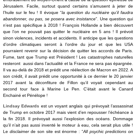
Jérusalem. Facile, surtout quand certains s’amusent à jeter de
l’huile sur le feu ! Il évoque “
la question du nucléaire qu’il faudra
abandonner, ou pas, se posera avec insistance
”. Une question qui
n’est pas spécifique à 2018 ! François Hollande a bien découvert
que l’on ne pouvait pas quitter le nucléaire en 5 ans ! Il prévoit
sinon violences, incidents et accidents. Il anticipe que les questions
d’ordre climatiques seront à l’ordre du jour et que les USA
pourraient revenir sur la décision de quitter les accords de Paris.
Fume, tant que Trump est Président ! Les catastrophes naturelles
resteront aussi dans l’actualité et la France ne sera pas épargnée.
Il va au-delà de 2018 et prédit une réélection de Macron en 2022. A
son crédit, il avait prédit une opportunité à ce dernier le 20 janvier
2017 avant la déconfiture de Fillon qu’il voyait cependant au
second tour face à Marine Le Pen. C’était avant le Canard
Enchainé et Pénélope !
Lindsay Edwards
est un voyant anglais qui prévoyait l’assassinat
de Trump en octobre 2017 mais vient d’en repousser l’échéance à
la fin 2018. Il prévoyait aussi l’explosion des océans. Dommage
qu’il n’ait pas aussi inventé le moteur à eau, cela serait plus utile !
Le
disclaimer
de son site est énorme : “
All psychic predictions on