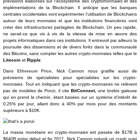
prévisions élaborées sur l’écosystème des cryptomonnaies et des
implémentations de la Blockchain. Il anticipe que les banques
centrales occidentales vont expérimenter l’utilisation de Blockchains
autour de leurs monnaies et que les institutions financières vont
créer des infrastructures partagées de Blockchain. Un peu rapide,
ne serait-ce que vis à vis de la vitesse de mise en œuvre des
projets informatiques dans ces institutions. Il entrevoit par ailleurs la
poursuite des dissensions et de divers
forks
dans la communauté
des Bitcoins, sans compter les autres crypto-monnaies telles que le
Litecoin
et
Ripple
.
Dans
Ethereum Price
, Nick Cannon nous gratifie aussi de
prévisions de spécialistes pour spécialistes sur les crypto-
monnaies. Tout en indiquant que les crypto-monnaires ne relèvent
pas de modèles de Ponzi, il cite
BitConnect,
une brebis galeuse
qui en prend le chemin, étant basées sur un système d’intérêt de
0,25% par jour, allant donc à 40% par mois pour des montants
supérieurs à $10K.
La masse monétaire en crypto-monnaies est passée de $17B à
$640B entre début et fin 2017. Nick Cannon prévoit un crash suivi