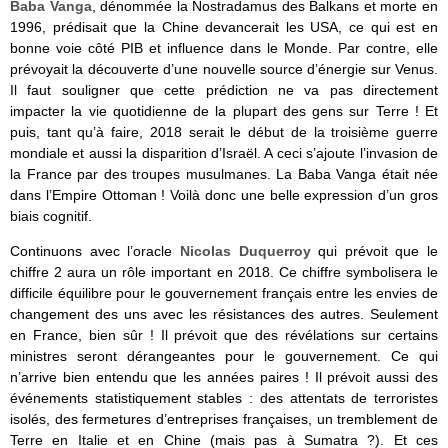
Baba Vanga
, dénommée la Nostradamus des Balkans et morte en
1996, prédisait que la Chine devancerait les USA, ce qui est en
bonne voie côté PIB et influence dans le Monde. Par contre, elle
prévoyait
la découverte d’une nouvelle source d’énergie sur Venus.
Il faut souligner que cette prédiction ne va pas directement
impacter la vie quotidienne de la plupart des gens sur Terre ! Et
puis, tant qu’à faire, 2018
serait le début de la troisième guerre
mondiale et aussi la disparition d’Israël. A ceci s’ajoute l’invasion de
la France par des troupes musulmanes. La Baba Vanga était née
dans l’Empire Ottoman ! Voilà donc une belle expression d’un gros
biais cognitif.
Continuons avec l’oracle
Nicolas Duquerroy
qui prévoit que le
chiffre 2 aura un rôle important en 2018. Ce chiffre symbolisera le
difficile équilibre pour le gouvernement français entre les envies de
changement des uns avec les résistances des autres. Seulement
en France, bien sûr ! Il prévoit que des révélations sur certains
ministres seront dérangeantes pour le gouvernement. Ce qui
n’arrive bien entendu que les années paires ! Il prévoit aussi des
événements statistiquement stables : des attentats de terroristes
isolés, des fermetures d’entreprises françaises, un tremblement de
Terre en Italie et en Chine (mais pas à Sumatra ?). Et ces