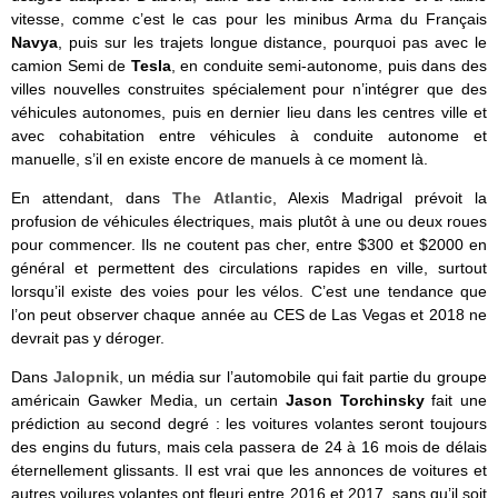
vitesse, comme c’est le cas pour les minibus Arma du Français
Navya
, puis sur les trajets longue distance, pourquoi pas avec le
camion Semi de
Tesla
, en conduite semi-autonome, puis dans des
villes nouvelles construites spécialement pour n’intégrer que des
véhicules autonomes, puis en dernier lieu dans les centres ville et
avec cohabitation entre véhicules à conduite autonome et
manuelle, s’il en existe encore de manuels à ce moment là.
En attendant, dans
The Atlantic
, Alexis Madrigal prévoit la
profusion de véhicules électriques, mais plutôt à une ou deux roues
pour commencer. Ils ne coutent pas cher, entre $300 et $2000 en
général et permettent des circulations rapides en ville, surtout
lorsqu’il existe des voies pour les vélos. C’est une tendance que
l’on peut observer chaque année au CES de Las Vegas et 2018 ne
devrait pas y déroger.
Dans
Jalopnik
, un média sur l’automobile qui fait partie du groupe
américain Gawker Media, un certain
Jason Torchinsky
fait une
prédiction au second degré : les voitures volantes seront toujours
des engins du futurs, mais cela passera de 24 à 16 mois de délais
éternellement glissants. Il est vrai que les annonces de voitures et
autres voilures volantes ont fleuri entre 2016 et 2017, sans qu’il soit