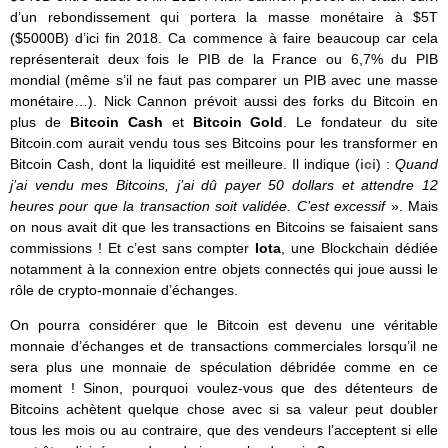
d’un rebondissement qui portera la masse monétaire à $5T
($5000B) d’ici fin 2018. Ca commence à faire beaucoup car cela
représenterait deux fois le PIB de la France ou 6,7% du PIB
mondial (même s’il ne faut pas comparer un PIB avec une masse
monétaire…). Nick Cannon prévoit aussi des forks du Bitcoin en
plus de
Bitcoin Cash
et
Bitcoin Gold
. Le fondateur du site
Bitcoin.com aurait vendu tous ses Bitcoins pour les transformer en
Bitcoin Cash, dont la liquidité est meilleure. Il indique (
ici
) :
Quand
j’ai vendu mes Bitcoins, j’ai dû payer 50 dollars et attendre 12
heures pour que la transaction soit validée. C’est excessif
». Mais
on nous avait dit que les transactions en Bitcoins se faisaient sans
commissions ! Et c’est sans compter
Iota
, une Blockchain dédiée
notamment à la connexion entre objets connectés qui joue aussi le
rôle de crypto-monnaie d’échanges.
On pourra considérer que le Bitcoin est devenu une véritable
monnaie d’échanges et de transactions commerciales lorsqu’il ne
sera plus une monnaie de spéculation débridée comme en ce
moment ! Sinon, pourquoi voulez-vous que des détenteurs de
Bitcoins achètent quelque chose avec si sa valeur peut doubler
tous les mois ou au contraire, que des vendeurs l’acceptent si elle