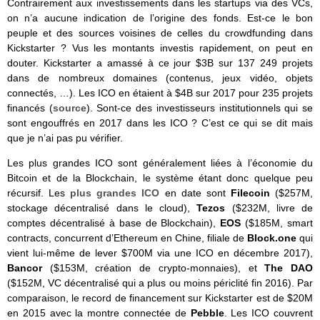
Contrairement aux investissements dans les startups via des VCs,
on n’a aucune indication de l’origine des fonds. Est-ce le bon
peuple et des sources voisines de celles du crowdfunding dans
Kickstarter ? Vus les montants investis rapidement, on peut en
douter. Kickstarter a amassé à ce jour $3B sur 137 249 projets
dans de nombreux domaines (contenus, jeux vidéo, objets
connectés, …). Les ICO en étaient à $4B sur 2017 pour 235 projets
financés (
source
). Sont-ce des investisseurs institutionnels qui se
sont engouffrés en 2017 dans les ICO ? C’est ce qui se dit mais
que je n’ai pas pu vérifier.
Les plus grandes ICO sont généralement liées à l’économie du
Bitcoin et de la Blockchain, le système étant donc quelque peu
récursif. Les
plus grandes ICO
en date sont
Filecoin
($257M,
stockage décentralisé dans le cloud),
Tezos
($232M, livre de
comptes décentralisé à base de Blockchain),
EOS
($185M, smart
contracts, concurrent d’Ethereum en Chine, filiale de
Block.one
qui
vient lui-même de lever $700M via une ICO en décembre 2017),
Bancor
($153M, création de crypto-monnaies), et
The DAO
($152M, VC décentralisé qui a plus ou moins périclité fin 2016). Par
comparaison, le record de financement sur Kickstarter est de $20M
en 2015 avec la montre connectée de
Pebble
. Les ICO couvrent