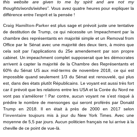
this website are given to me by spirit and are not my
thoughts/words/wishes”.
Vous avez quatre heures pour expliquer la
différence entre l’esprit et la pensée !
Craig Hamilton-Parker
est plus sage et prévoit juste une tentative
de destitution de Trump, ce qui nécessite un Impeachment par la
chambre des représentants en majorité simple et un Removal from
Office par le Sénat avec une majorité des deux tiers, à moins que
cela soit par l’applications du 25e amendement par son propre
cabinet. Un impeachment complet supposerait que les démocrates
arrivent à capter la majorité de la Chambre des Représentants et
60% du Sénat US aux mid-terms de novembre 2018, ce qui est
impossible quand seulement 1/3 du Sénat est renouvelé, qui plus
est, dans des états plutôt Républicains. Le voyant est aussi très fort
car il prévoit que les relations entre les USA et la Corée du Nord ne
vont pas s’améliorer ! Par contre, aucun voyant ne s’est risqué à
prédire le nombre de mensonges qui seront proférés par Donald
Trump en 2018. Il en était à près de 2000 en 2017 selon
l’inventaire
toujours mis à jour du New York Times. Avec une
moyenne de 5,5 par jours. Aucun politicien français ne lui arrive à la
cheville de ce point de vue-là.