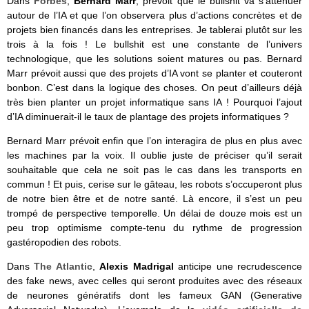
Dans
Forbes
,
Bernard Marr
, prévoit que le bullshit va s’atténuer
autour de l’IA et que l’on observera plus d’actions concrètes et de
projets bien financés dans les entreprises. Je tablerai plutôt sur les
trois à la fois ! Le bullshit est une constante de l’univers
technologique, que les solutions soient matures ou pas. Bernard
Marr prévoit aussi que des projets d’IA vont se planter et couteront
bonbon. C’est dans la logique des choses. On peut d’ailleurs déjà
très bien planter un projet informatique sans IA ! Pourquoi l’ajout
d’IA diminuerait-il le taux de plantage des projets informatiques ?
Bernard Marr prévoit enfin que l’on interagira de plus en plus avec
les machines par la voix. Il oublie juste de préciser qu’il serait
souhaitable que cela ne soit pas le cas dans les transports en
commun ! Et puis, cerise sur le gâteau, les robots s’occuperont plus
de notre bien être et de notre santé. Là encore, il s’est un peu
trompé de perspective temporelle. Un délai de douze mois est un
peu trop optimisme compte-tenu du rythme de progression
gastéropodien des robots.
Dans
The Atlantic
,
Alexis Madrigal
anticipe une recrudescence
des fake news, avec celles qui seront produites avec des réseaux
de neurones génératifs dont les fameux GAN (Generative