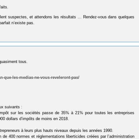
aits.
blent suspectes, et attendons les résultats … Rendez-vous dans quelques
arfait n’existe pas.
 quasiment tous.
an-que-les-medias-ne-vous-reveleront-pas/
ux suivants :
 l’impôt sur les sociétés passe de 35% à 21% pour toutes les entreprises
000 dollars d’impôts de moins en 2018.
ntrepreneurs à leurs plus hauts niveaux depuis les années 1990.
 de 400 normes et réglementations liberticides créées par l’administration