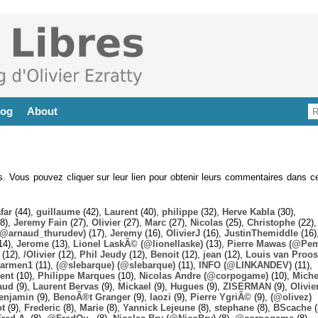
log
About
es. Vous pouvez cliquer sur leur lien pour obtenir leurs commentaires dans ce
far
(44),
guillaume
(42),
Laurent
(40),
philippe
(32),
Herve Kabla
(30),
8),
Jeremy Fain
(27),
Olivier
(27),
Marc
(27),
Nicolas
(25),
Christophe
(22),
@arnaud_thurudev)
(17),
Jeremy
(16),
OlivierJ
(16),
JustinThemiddle
(16)
14),
Jerome
(13),
Lionel LaskÃ© (@lionellaske)
(13),
Pierre Mawas (@Pe
(12),
/Olivier
(12),
Phil Jeudy
(12),
Benoit
(12),
jean
(12),
Louis van Proos
armen1
(11),
(@slebarque) (@slebarque)
(11),
INFO (@LINKANDEV)
(11),
ent
(10),
Philippe Marques
(10),
Nicolas Andre (@corpogame)
(10),
Miche
aud
(9),
Laurent Bervas
(9),
Mickael
(9),
Hugues
(9),
ZISERMAN
(9),
Olivie
enjamin
(9),
BenoÃ®t Granger
(9),
laozi
(9),
Pierre YgriÃ©
(9),
(@olivez)
ot
(9),
Frederic
(8),
Marie
(8),
Yannick Lejeune
(8),
stephane
(8),
BScache
(