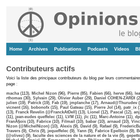
Home
Archives
Publications
Podcasts
Videos
B
Contributeurs actifs
Voici la liste des principaux contributeurs du blog par leurs commentair
page :
macha
(113),
Michel Nizon
(96),
Pierre
(85),
Fabien
(66),
herve
(66),
lea
rthomas
(30),
Sylvain
(29),
Olivier Auber
(29),
Daniel COHEN-ZARDI
(2
julien
(19),
Patrick
(19),
Fab
(19),
jmplanche
(17),
Arnaud@Thurudev (
vicnent
(16),
bobonofx
(15),
Paul Gateau
(15),
Pierre Jol
(14),
patr_ix
(
(13),
Franck Revelin (@FranckAtDell)
(13),
Lionel
(12),
Pascal
(12),
anj
(11),
jean-eudes queffelec
(11),
LVM
(11),
jlc
(11),
Marc-Antoine
(11),
dp
FranÃ§ois
(10),
Fabrice
(10),
Filmail
(10),
babar
(10),
arnaud
(10),
Vinc
Nizon (@MichelNizon)
(10),
Alexis
(9),
David
(9),
Rafael
(9),
FredericB
Travers
(9),
Chris
(9),
jequeffelec
(9),
Yann
(9),
Fabrice Epelboin
(9),
B
(@olivez)
(9),
faculte des sciences de la nature et de la vie
(9),
gepett