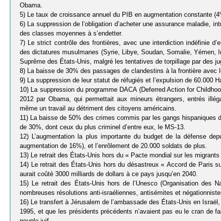
Obama.
5) Le taux de croissance annuel du PIB en augmentation constante (4
6) La suppression de l’obligation d’acheter une assurance maladie, in
des classes moyennes à s’endetter.
7) Le strict contrôle des frontières, avec une interdiction indéfinie 
des dictatures musulmanes (Syrie, Libye, Soudan, Somalie, Yémen, Ira
Suprême des États-Unis, malgré les tentatives de torpillage par des j
8) La baisse de 30% des passages de clandestins à la frontière avec 
9) La suppression de leur statut de réfugiés et l’expulsion de 60.000 Ha
10) La suppression du programme DACA (Deferred Action for Childhood A
2012 par Obama, qui permettait aux mineurs étrangers, entrés illég
même un travail au détriment des citoyens américains.
11) La baisse de 50% des crimes commis par les gangs hispaniques de
de 30%, dont ceux du plus criminel d’entre eux, le MS-13.
12) L’augmentation la plus importante du budget de la défense depu
augmentation de 16%), et l’enrôlement de 20.000 soldats de plus.
13) Le retrait des États-Unis hors du « Pacte mondial sur les migrants
14) Le retrait des États-Unis hors du désastreux « Accord de Paris sur
aurait coûté 3000 milliards de dollars à ce pays jusqu’en 2040.
15) Le retrait des États-Unis hors de l’Unesco (Organisation des Na
nombreuses résolutions anti-israéliennes, antisémites et négationniste
16) Le transfert à Jérusalem de l’ambassade des États-Unis en Israël,
1995, et que les présidents précédents n’avaient pas eu le cran de fai
peuple juif.