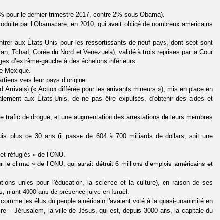
% pour le dernier trimestre 2017, contre 2% sous Obama).
troduite par l’Obamacare, en 2010, qui avait obligé de nombreux américains
d’entrer aux États-Unis pour les ressortissants de neuf pays, dont sept sont
n, Tchad, Corée du Nord et Venezuela), validé à trois reprises par la Cour
uges d’extrême-gauche à des échelons inférieurs.
le Mexique.
ïtiens vers leur pays d’origine.
rrivals) (« Action différée pour les arrivants mineurs »), mis en place en
alement aux États-Unis, de ne pas être expulsés, d’obtenir des aides et
 trafic de drogue, et une augmentation des arrestations de leurs membres
is plus de 30 ans (il passe de 604 à 700 milliards de dollars, soit une
 et réfugiés » de l’ONU.
 le climat » de l’ONU, qui aurait détruit 6 millions d’emplois américains et
tions unies pour l’éducation, la science et la culture), en raison de ses
s, niant 4000 ans de présence juive en Israël.
 comme les élus du peuple américain l’avaient voté à la quasi-unanimité en
re – Jérusalem, la ville de Jésus, qui est, depuis 3000 ans, la capitale du