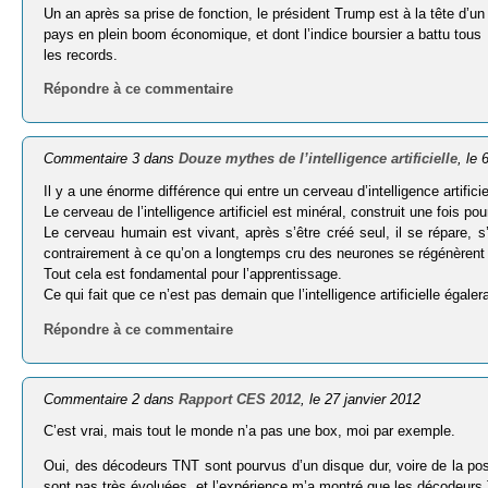
Un an après sa prise de fonction, le président Trump est à la tête d’un
pays en plein boom économique, et dont l’indice boursier a battu tous
les records.
Répondre à ce commentaire
Commentaire 3 dans
Douze mythes de l’intelligence artificielle
, le
Il y a une énorme différence qui entre un cerveau d’intelligence artifici
Le cerveau de l’intelligence artificiel est minéral, construit une fois pou
Le cerveau humain est vivant, après s’être créé seul, il se répare,
contrairement à ce qu’on a longtemps cru des neurones se régénèrent
Tout cela est fondamental pour l’apprentissage.
Ce qui fait que ce n’est pas demain que l’intelligence artificielle égale
Répondre à ce commentaire
Commentaire 2 dans
Rapport CES 2012
, le 27 janvier 2012
C’est vrai, mais tout le monde n’a pas une box, moi par exemple.
Oui, des décodeurs TNT sont pourvus d’un disque dur, voire de la possi
sont pas très évoluées, et l’expérience m’a montré que les décodeurs