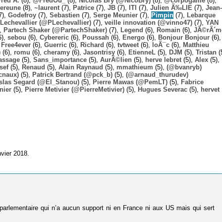
Fred A.
(8),
@FredOu_
(8),
Nicolas Bry (@NicoBry)
(8),
@corpogame
(8),
ereune
(8),
~laurent
(7),
Patrice
(7),
JB
(7),
ITI
(7),
Julien Ã‰LIE
(7),
Jean-
7),
Godefroy
(7),
Sebastien
(7),
Serge Meunier
(7),
Pimpin
(7),
Lebarque
Lechevallier (@PLechevallier)
(7),
veille innovation (@vinno47)
(7),
YAN
),
Partech Shaker (@PartechShaker)
(7),
Legend
(6),
Romain
(6),
JÃ©rÃ´m
6),
sebou
(6),
Cybereric
(6),
Poussah
(6),
Energo
(6),
Bonjour Bonjour
(6),
,
Free4ever
(6),
Guerric
(6),
Richard
(6),
tvtweet
(6),
loÃ¯c
(6),
Matthieu
)
(6),
romu
(6),
cheramy
(6),
Jasontrisy
(6),
EtienneL
(5),
DJM
(5),
Tristan
(
assage
(5),
Sans_importance
(5),
AurÃ©lien
(5),
herve lebret
(5),
Alex
(5),
sef
(5),
Renaud
(5),
Alain Raynaud
(5),
mmathieum
(5),
(@bvanryb)
cnaux)
(5),
Patrick Bertrand (@pck_b)
(5),
(@arnaud_thurudev)
slas Segard (@El_Stanou)
(5),
Pierre Mawas (@PemLT)
(5),
Fabrice
nier
(5),
Pierre Metivier (@PierreMetivier)
(5),
Hugues Severac
(5),
hervet
nvier 2018.
tiparlementaire qui n’a aucun support ni en France ni aux US mais qui sert