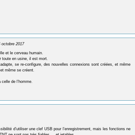
 6 octobre 2017
elle et le cerveau humain.
r toute en usine, il est mort.
 s’adapte, se re-configure, des nouvelles connexions sont créées, et même
 et même se créent.
ra celle de l’homme.
bilité d’utiliser une clef USB pour l’enregistrement, mais les fonctions ne
 TNT ne sont pas très fiables … et jetables …