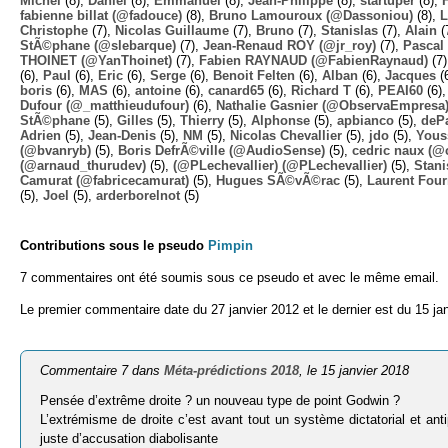
Michel
(8),
Daniel
(8),
Emmanuel
(8),
Jean-Philippe
(8),
startuper
(8),
fabienne billat (@fadouce)
(8),
Bruno Lamouroux (@Dassoniou)
(8),
L
Christophe
(7),
Nicolas Guillaume
(7),
Bruno
(7),
Stanislas
(7),
Alain
(
StÃ©phane (@slebarque)
(7),
Jean-Renaud ROY (@jr_roy)
(7),
Pascal 
THOINET (@YanThoinet)
(7),
Fabien RAYNAUD (@FabienRaynaud)
(7
(6),
Paul
(6),
Eric
(6),
Serge
(6),
Benoit Felten
(6),
Alban
(6),
Jacques
(
boris
(6),
MAS
(6),
antoine
(6),
canard65
(6),
Richard T
(6),
PEAI60
(6)
Dufour (@_matthieudufour)
(6),
Nathalie Gasnier (@ObservaEmpresa
StÃ©phane
(5),
Gilles
(5),
Thierry
(5),
Alphonse
(5),
apbianco
(5),
deP
Adrien
(5),
Jean-Denis
(5),
NM
(5),
Nicolas Chevallier
(5),
jdo
(5),
Yous
(@bvanryb)
(5),
Boris DefrÃ©ville (@AudioSense)
(5),
cedric naux (@
(@arnaud_thurudev)
(5),
(@PLechevallier) (@PLechevallier)
(5),
Stani
Camurat (@fabricecamurat)
(5),
Hugues SÃ©vÃ©rac
(5),
Laurent Four
(5),
Joel
(5),
arderborelnot
(5)
Contributions sous le pseudo
Pimpin
7 commentaires ont été soumis sous ce pseudo et avec le même email.
Le premier commentaire date du 27 janvier 2012 et le dernier est du 15 ja
Commentaire 7 dans
Méta-prédictions 2018
, le 15 janvier 2018
Pensée d’extrême droite ? un nouveau type de point Godwin ?
L’extrémisme de droite c’est avant tout un système dictatorial et an
juste d’accusation diabolisante