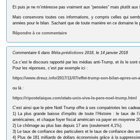
Et puis je ne m’intéresse pas vraiment aux “pensées” mais plutôt aux f
Mais conservons toutes ces informations, y compris celles qui sem
années pour le bilan. Sachant que de toute manière en ce domaine le p
Répondre à ce commentaire
Commentaire 6 dans
Méta-prédictions 2018
, le 14 janvier 2018
Ca c’est le discours rapporté par les médias anti-Trump, et ils le sont
Pour les réponses, c’est par exemple ici :
https://www.dreuz.info/2017/11/07/effet-trump-son-bilan-apres-un-
ou là :
https://ripostelaique.com/etats-unis-vive-le-pere-noel-trump.html
C’est ainsi que le père Noël Trump offre à ses compatriotes les cadea
1) La plus grande baisse d’impôts de toute l’Histoire : le taux de
américaines, et chaque foyer fiscal américain va payer en moyenne 2
2) Le chômage au plus bas depuis 17 ans (seulement 4,1%).
3) Le taux de confiance des particuliers et le taux de confiance des e
4) Plus de 181 milliards de dollars économisés grâce à la suppression