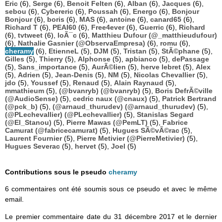
Eric
(6),
Serge
(6),
Benoit Felten
(6),
Alban
(6),
Jacques
(6),
sebou
(6),
Cybereric
(6),
Poussah
(6),
Energo
(6),
Bonjour
Bonjour
(6),
boris
(6),
MAS
(6),
antoine
(6),
canard65
(6),
Richard T
(6),
PEAI60
(6),
Free4ever
(6),
Guerric
(6),
Richard
(6),
tvtweet
(6),
loÃ¯c
(6),
Matthieu Dufour (@_matthieudufour)
(6),
Nathalie Gasnier (@ObservaEmpresa)
(6),
romu
(6),
cheramy
(6),
EtienneL
(5),
DJM
(5),
Tristan
(5),
StÃ©phane
(5),
Gilles
(5),
Thierry
(5),
Alphonse
(5),
apbianco
(5),
dePassage
(5),
Sans_importance
(5),
AurÃ©lien
(5),
herve lebret
(5),
Alex
(5),
Adrien
(5),
Jean-Denis
(5),
NM
(5),
Nicolas Chevallier
(5),
jdo
(5),
Youssef
(5),
Renaud
(5),
Alain Raynaud
(5),
mmathieum
(5),
(@bvanryb) (@bvanryb)
(5),
Boris DefrÃ©ville
(@AudioSense)
(5),
cedric naux (@cnaux)
(5),
Patrick Bertrand
(@pck_b)
(5),
(@arnaud_thurudev) (@arnaud_thurudev)
(5),
(@PLechevallier) (@PLechevallier)
(5),
Stanislas Segard
(@El_Stanou)
(5),
Pierre Mawas (@PemLT)
(5),
Fabrice
Camurat (@fabricecamurat)
(5),
Hugues SÃ©vÃ©rac
(5),
Laurent Fournier
(5),
Pierre Metivier (@PierreMetivier)
(5),
Hugues Severac
(5),
hervet
(5),
Joel
(5)
Contributions sous le pseudo
cheramy
6 commentaires ont été soumis sous ce pseudo et avec le même
email.
Le premier commentaire date du 31 décembre 2017 et le dernier