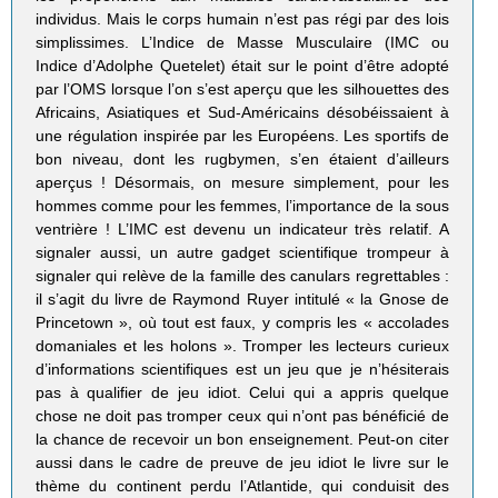
individus. Mais le corps humain n’est pas régi par des lois
simplissimes. L’Indice de Masse Musculaire (IMC ou
Indice d’Adolphe Quetelet) était sur le point d’être adopté
par l’OMS lorsque l’on s’est aperçu que les silhouettes des
Africains, Asiatiques et Sud-Américains désobéissaient à
une régulation inspirée par les Européens. Les sportifs de
bon niveau, dont les rugbymen, s’en étaient d’ailleurs
aperçus ! Désormais, on mesure simplement, pour les
hommes comme pour les femmes, l’importance de la sous
ventrière ! L’IMC est devenu un indicateur très relatif. A
signaler aussi, un autre gadget scientifique trompeur à
signaler qui relève de la famille des canulars regrettables :
il s’agit du livre de Raymond Ruyer intitulé « la Gnose de
Princetown », où tout est faux, y compris les « accolades
domaniales et les holons ». Tromper les lecteurs curieux
d’informations scientifiques est un jeu que je n’hésiterais
pas à qualifier de jeu idiot. Celui qui a appris quelque
chose ne doit pas tromper ceux qui n’ont pas bénéficié de
la chance de recevoir un bon enseignement. Peut-on citer
aussi dans le cadre de preuve de jeu idiot le livre sur le
thème du continent perdu l’Atlantide, qui conduisit des