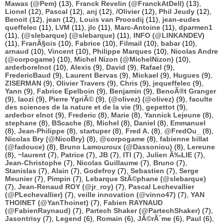
Mawas (@Pem)
(13),
Franck Revelin (@FranckAtDell)
(13),
Lionel
(12),
Pascal
(12),
anj
(12),
/Olivier
(12),
Phil Jeudy
(12),
Benoit
(12),
jean
(12),
Louis van Proosdij
(11),
jean-eudes
queffelec
(11),
LVM
(11),
jlc
(11),
Marc-Antoine
(11),
dparmen1
(11),
(@slebarque) (@slebarque)
(11),
INFO (@LINKANDEV)
(11),
FranÃ§ois
(10),
Fabrice
(10),
Filmail
(10),
babar
(10),
arnaud
(10),
Vincent
(10),
Philippe Marques
(10),
Nicolas Andre
(@corpogame)
(10),
Michel Nizon (@MichelNizon)
(10),
arderborelnot
(10),
Alexis
(9),
David
(9),
Rafael
(9),
FredericBaud
(9),
Laurent Bervas
(9),
Mickael
(9),
Hugues
(9),
ZISERMAN
(9),
Olivier Travers
(9),
Chris
(9),
jequeffelec
(9),
Yann
(9),
Fabrice Epelboin
(9),
Benjamin
(9),
BenoÃ®t Granger
(9),
laozi
(9),
Pierre YgriÃ©
(9),
(@olivez) (@olivez)
(9),
faculte
des sciences de la nature et de la vie
(9),
gepettot
(9),
arderbor elnot
(9),
Frederic
(8),
Marie
(8),
Yannick Lejeune
(8),
stephane
(8),
BScache
(8),
Michel
(8),
Daniel
(8),
Emmanuel
(8),
Jean-Philippe
(8),
startuper
(8),
Fred A.
(8),
@FredOu_
(8),
Nicolas Bry (@NicoBry)
(8),
@corpogame
(8),
fabienne billat
(@fadouce)
(8),
Bruno Lamouroux (@Dassoniou)
(8),
Lereune
(8),
~laurent
(7),
Patrice
(7),
JB
(7),
ITI
(7),
Julien Ã‰LIE
(7),
Jean-Christophe
(7),
Nicolas Guillaume
(7),
Bruno
(7),
Stanislas
(7),
Alain
(7),
Godefroy
(7),
Sebastien
(7),
Serge
Meunier
(7),
Pimpin
(7),
Lebarque StÃ©phane (@slebarque)
(7),
Jean-Renaud ROY (@jr_roy)
(7),
Pascal Lechevallier
(@PLechevallier)
(7),
veille innovation (@vinno47)
(7),
YAN
THOINET (@YanThoinet)
(7),
Fabien RAYNAUD
(@FabienRaynaud)
(7),
Partech Shaker (@PartechShaker)
(7),
Jasontrisy
(7),
Legend
(6),
Romain
(6),
JÃ©rÃ´me
(6),
Paul
(6),