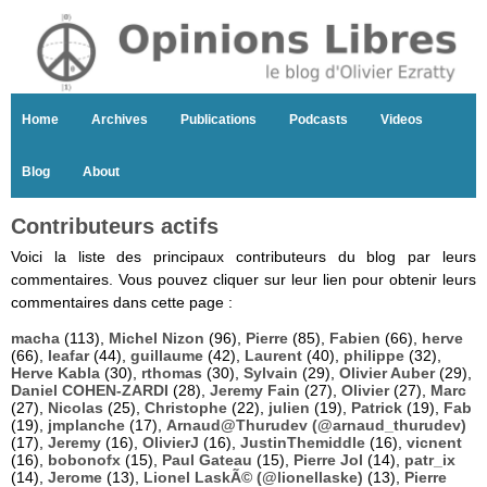
Home
Archives
Publications
Podcasts
Videos
Blog
About
Contributeurs actifs
Voici la liste des principaux contributeurs du blog par leurs
commentaires. Vous pouvez cliquer sur leur lien pour obtenir leurs
commentaires dans cette page :
macha
(113),
Michel Nizon
(96),
Pierre
(85),
Fabien
(66),
herve
(66),
leafar
(44),
guillaume
(42),
Laurent
(40),
philippe
(32),
Herve Kabla
(30),
rthomas
(30),
Sylvain
(29),
Olivier Auber
(29),
Daniel COHEN-ZARDI
(28),
Jeremy Fain
(27),
Olivier
(27),
Marc
(27),
Nicolas
(25),
Christophe
(22),
julien
(19),
Patrick
(19),
Fab
(19),
jmplanche
(17),
Arnaud@Thurudev (@arnaud_thurudev)
(17),
Jeremy
(16),
OlivierJ
(16),
JustinThemiddle
(16),
vicnent
(16),
bobonofx
(15),
Paul Gateau
(15),
Pierre Jol
(14),
patr_ix
(14),
Jerome
(13),
Lionel LaskÃ© (@lionellaske)
(13),
Pierre