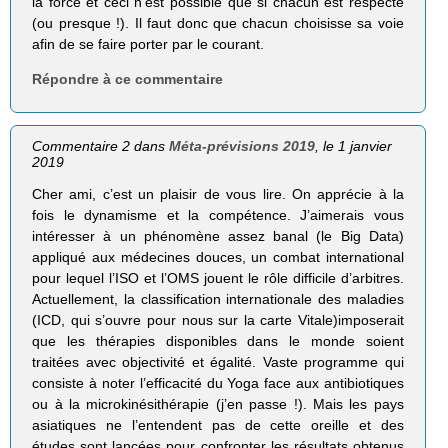
la force et ceci n’est possible que si chacun est respecté
(ou presque !). Il faut donc que chacun choisisse sa voie
afin de se faire porter par le courant.
Répondre à ce commentaire
Commentaire 2 dans
Méta-prévisions 2019
, le 1 janvier
2019
Cher ami, c’est un plaisir de vous lire. On apprécie à la
fois le dynamisme et la compétence. J’aimerais vous
intéresser à un phénomène assez banal (le Big Data)
appliqué aux médecines douces, un combat international
pour lequel l’ISO et l’OMS jouent le rôle difficile d’arbitres.
Actuellement, la classification internationale des maladies
(ICD, qui s’ouvre pour nous sur la carte Vitale)imposerait
que les thérapies disponibles dans le monde soient
traitées avec objectivité et égalité. Vaste programme qui
consiste à noter l’efficacité du Yoga face aux antibiotiques
ou à la microkinésithérapie (j’en passe !). Mais les pays
asiatiques ne l’entendent pas de cette oreille et des
études sont lancées pour confronter les résultats obtenus