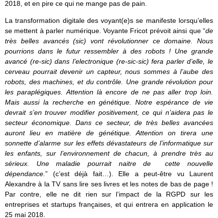
2018, et en pire ce qui ne mange pas de pain.
La transformation digitale des voyant(e)s se manifeste lorsqu’elles
se mettent à parler numérique. Voyante Fricot prévoit ainsi que “
de
très belles avancés (sic) vont révolutionner ce domaine. Nous
pourrions dans le futur ressembler à des robots ! Une grande
avancé (re-sic) dans l’electronique (re-sic-sic) fera parler d’elle, le
cerveau pourrait devenir un capteur, nous sommes à l’aube des
robots, des machines, et du contrôle. Une grande révolution pour
les paraplégiques. Attention là encore de ne pas aller trop loin.
Mais aussi la recherche en génétique. Notre espérance de vie
devrait s’en trouver modifier positivement, ce qui n’aidera pas le
secteur économique. Dans ce secteur, de très belles avancées
auront lieu en matière de génétique. Attention on tirera une
sonnette d’alarme sur les effets dévastateurs de l’informatique sur
les enfants, sur l’environnement de chacun, à prendre très au
sérieux. Une maladie pourrait naitre de cette nouvelle
dépendance.
” (c’est déjà fait…). Elle a peut-être vu Laurent
Alexandre à la TV sans lire ses livres et les notes de bas de page !
Par contre, elle ne dit rien sur l’impact de la RGPD sur les
entreprises et startups françaises, et qui entrera en application le
25 mai 2018.