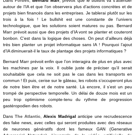
Dans
Forbes
,
Bernard Marr
, prévoit que le bullshit va s’atténuer
autour de l’IA et que l’on observera plus d’actions concrètes et de
projets bien financés dans les entreprises. Je tablerai plutôt sur les
trois à la fois ! Le bullshit est une constante de l’univers
technologique, que les solutions soient matures ou pas. Bernard
Marr prévoit aussi que des projets d’IA vont se planter et couteront
bonbon. C’est dans la logique des choses. On peut d’ailleurs déjà
très bien planter un projet informatique sans IA ! Pourquoi l’ajout
d’IA diminuerait-il le taux de plantage des projets informatiques ?
Bernard Marr prévoit enfin que l’on interagira de plus en plus avec
les machines par la voix. Il oublie juste de préciser qu’il serait
souhaitable que cela ne soit pas le cas dans les transports en
commun ! Et puis, cerise sur le gâteau, les robots s’occuperont plus
de notre bien être et de notre santé. Là encore, il s’est un peu
trompé de perspective temporelle. Un délai de douze mois est un
peu trop optimisme compte-tenu du rythme de progression
gastéropodien des robots.
Dans
The Atlantic
,
Alexis Madrigal
anticipe une recrudescence
des fake news, avec celles qui seront produites avec des réseaux
de neurones génératifs dont les fameux GAN (Generative