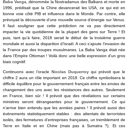
Baba Vanga
, dénommée la Nostradamus des Balkans et morte en
1996, prédisait que la Chine devancerait les USA, ce qui est en
bonne voie côté PIB et influence dans le Monde. Par contre, elle
prévoyait
la découverte d’une nouvelle source d’énergie sur Venus.
Il faut souligner que cette prédiction ne va pas directement
impacter la vie quotidienne de la plupart des gens sur Terre ! Et
puis, tant qu’à faire, 2018
serait le début de la troisième guerre
mondiale et aussi la disparition d’Israël. A ceci s’ajoute l’invasion de
la France par des troupes musulmanes. La Baba Vanga était née
dans l’Empire Ottoman ! Voilà donc une belle expression d’un gros
biais cognitif.
Continuons avec l’oracle
Nicolas Duquerroy
qui prévoit que le
chiffre 2 aura un rôle important en 2018. Ce chiffre symbolisera le
difficile équilibre pour le gouvernement français entre les envies de
changement des uns avec les résistances des autres. Seulement
en France, bien sûr ! Il prévoit que des révélations sur certains
ministres seront dérangeantes pour le gouvernement. Ce qui
n’arrive bien entendu que les années paires ! Il prévoit aussi des
événements statistiquement stables : des attentats de terroristes
isolés, des fermetures d’entreprises françaises, un tremblement de
Terre en Italie et en Chine (mais pas à Sumatra ?). Et ces