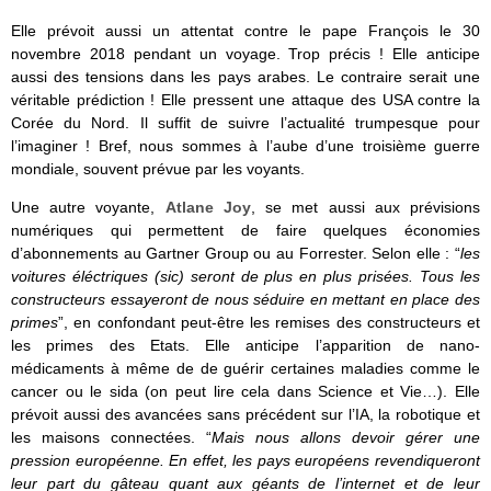
Elle prévoit aussi un attentat contre le pape François le 30
novembre 2018 pendant un voyage. Trop précis !
Elle anticipe
aussi des tensions dans les pays arabes. Le contraire serait une
véritable prédiction ! Elle pressent une attaque des USA contre la
Corée du Nord. Il suffit de suivre l’actualité trumpesque pour
l’imaginer ! Bref, nous sommes à l’aube d’une troisième guerre
mondiale, souvent prévue par les voyants.
Une autre voyante,
Atlane Joy
,
se met aussi aux prévisions
numériques qui permettent de faire quelques économies
d’abonnements au Gartner Group ou au Forrester.
Selon elle : “
les
voitures éléctriques (sic) seront de plus en plus prisées. Tous les
constructeurs essayeront de nous séduire en mettant en place des
primes
”, en confondant peut-être les remises des constructeurs et
les primes des Etats. Elle anticipe l’apparition de
nano-
médicaments à même de de guérir certaines maladies comme le
cancer ou le sida (on peut lire cela dans Science et Vie…). Elle
prévoit aussi des
avancées sans précédent sur l’IA, la robotique et
les maisons connectées. “
Mais nous allons devoir gérer une
pression européenne. En effet, les pays européens revendiqueront
leur part du gâteau quant aux géants de l’internet et de leur