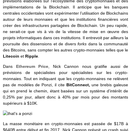
prévisions élaborées sur l’écosystème des cryptomonnaies et des
implémentations de la Blockchain. Il anticipe que les banques
centrales occidentales vont expérimenter l’utilisation de Blockchains
autour de leurs monnaies et que les institutions financières vont
créer des infrastructures partagées de Blockchain. Un peu rapide,
ne serait-ce que vis à vis de la vitesse de mise en œuvre des
projets informatiques dans ces institutions. Il entrevoit par ailleurs la
poursuite des dissensions et de divers
forks
dans la communauté
des Bitcoins, sans compter les autres crypto-monnaies telles que le
Litecoin
et
Ripple
.
Dans
Ethereum Price
, Nick Cannon nous gratifie aussi de
prévisions de spécialistes pour spécialistes sur les crypto-
monnaies. Tout en indiquant que les crypto-monnaires ne relèvent
pas de modèles de Ponzi, il cite
BitConnect,
une brebis galeuse
qui en prend le chemin, étant basées sur un système d’intérêt de
0,25% par jour, allant donc à 40% par mois pour des montants
supérieurs à $10K.
La masse monétaire en crypto-monnaies est passée de $17B à
$640B entre début et fin 2017. Nick Cannon prévoit un crash suivi