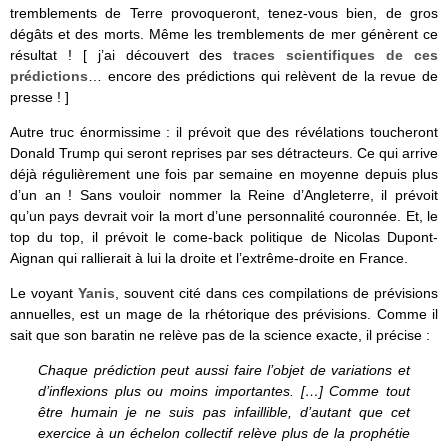
tremblements de Terre provoqueront, tenez-vous bien, de gros
dégâts et des morts. Même les tremblements de mer génèrent ce
résultat ! [ j’ai découvert des
traces scientifiques de ces
prédictions
… encore des prédictions qui relèvent de la revue de
presse ! ]
Autre truc énormissime : il prévoit que des révélations toucheront
Donald Trump qui seront reprises par ses détracteurs. Ce qui arrive
déjà régulièrement une fois par semaine en moyenne depuis plus
d’un an ! Sans vouloir nommer la Reine d’Angleterre, il prévoit
qu’un pays devrait voir la mort d’une personnalité couronnée. Et, le
top du top, il prévoit le come-back politique de Nicolas Dupont-
Aignan qui rallierait à lui la droite et l’extrême-droite en France.
Le voyant
Yanis
, souvent cité dans ces compilations de prévisions
annuelles, est un mage de la rhétorique des prévisions. Comme il
sait que son baratin ne relève pas de la science exacte, il précise :
Chaque prédiction peut aussi faire l’objet de variations et
d’inflexions plus ou moins importantes. […] Comme tout
être humain je ne suis pas infaillible, d’autant que cet
exercice à un échelon collectif relève plus de la prophétie