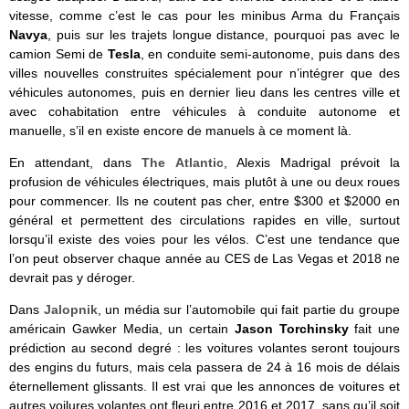
vitesse, comme c’est le cas pour les minibus Arma du Français
Navya
, puis sur les trajets longue distance, pourquoi pas avec le
camion Semi de
Tesla
, en conduite semi-autonome, puis dans des
villes nouvelles construites spécialement pour n’intégrer que des
véhicules autonomes, puis en dernier lieu dans les centres ville et
avec cohabitation entre véhicules à conduite autonome et
manuelle, s’il en existe encore de manuels à ce moment là.
En attendant, dans
The Atlantic
, Alexis Madrigal prévoit la
profusion de véhicules électriques, mais plutôt à une ou deux roues
pour commencer. Ils ne coutent pas cher, entre $300 et $2000 en
général et permettent des circulations rapides en ville, surtout
lorsqu’il existe des voies pour les vélos. C’est une tendance que
l’on peut observer chaque année au CES de Las Vegas et 2018 ne
devrait pas y déroger.
Dans
Jalopnik
, un média sur l’automobile qui fait partie du groupe
américain Gawker Media, un certain
Jason Torchinsky
fait une
prédiction au second degré : les voitures volantes seront toujours
des engins du futurs, mais cela passera de 24 à 16 mois de délais
éternellement glissants. Il est vrai que les annonces de voitures et
autres voilures volantes ont fleuri entre 2016 et 2017, sans qu’il soit