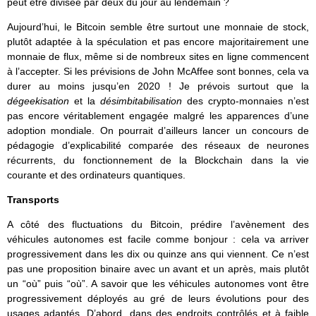
peut être divisée par deux du jour au lendemain ?
Aujourd’hui, le Bitcoin semble être surtout une monnaie de stock,
plutôt adaptée à la spéculation et pas encore majoritairement une
monnaie de flux, même si de nombreux sites en ligne commencent
à l’accepter. Si les prévisions de John McAffee sont bonnes, cela va
durer au moins jusqu’en 2020 ! Je prévois surtout que la
dégeekisation
et la
désimbitabilisation
des crypto-monnaies n’est
pas encore véritablement engagée malgré les apparences d’une
adoption mondiale. On pourrait d’ailleurs lancer un concours de
pédagogie d’explicabilité comparée des réseaux de neurones
récurrents, du fonctionnement de la Blockchain dans la vie
courante et des ordinateurs quantiques.
Transports
A côté des fluctuations du Bitcoin, prédire l’avènement des
véhicules autonomes est facile comme bonjour : cela va arriver
progressivement dans les dix ou quinze ans qui viennent. Ce n’est
pas une proposition binaire avec un avant et un après, mais plutôt
un “où” puis “où”. A savoir que les véhicules autonomes vont être
progressivement déployés au gré de leurs évolutions pour des
usages adaptés. D’abord, dans des endroits contrôlés et à faible