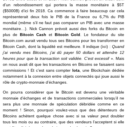
d’un rebondissement qui portera la masse monétaire à $5T
($5000B) d’ici fin 2018. Ca commence à faire beaucoup car cela
représenterait deux fois le PIB de la France ou 6,7% du PIB
mondial (même s’il ne faut pas comparer un PIB avec une masse
monétaire…). Nick Cannon prévoit aussi des forks du Bitcoin en
plus de
Bitcoin Cash
et
Bitcoin Gold
. Le fondateur du site
Bitcoin.com aurait vendu tous ses Bitcoins pour les transformer en
Bitcoin Cash, dont la liquidité est meilleure. Il indique (
ici
) :
Quand
j’ai vendu mes Bitcoins, j’ai dû payer 50 dollars et attendre 12
heures pour que la transaction soit validée. C’est excessif
». Mais
on nous avait dit que les transactions en Bitcoins se faisaient sans
commissions ! Et c’est sans compter
Iota
, une Blockchain dédiée
notamment à la connexion entre objets connectés qui joue aussi le
rôle de crypto-monnaie d’échanges.
On pourra considérer que le Bitcoin est devenu une véritable
monnaie d’échanges et de transactions commerciales lorsqu’il ne
sera plus une monnaie de spéculation débridée comme en ce
moment ! Sinon, pourquoi voulez-vous que des détenteurs de
Bitcoins achètent quelque chose avec si sa valeur peut doubler
tous les mois ou au contraire, que des vendeurs l’acceptent si elle