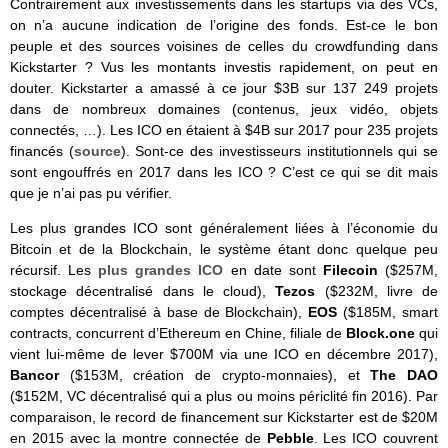
Contrairement aux investissements dans les startups via des VCs,
on n’a aucune indication de l’origine des fonds. Est-ce le bon
peuple et des sources voisines de celles du crowdfunding dans
Kickstarter ? Vus les montants investis rapidement, on peut en
douter. Kickstarter a amassé à ce jour $3B sur 137 249 projets
dans de nombreux domaines (contenus, jeux vidéo, objets
connectés, …). Les ICO en étaient à $4B sur 2017 pour 235 projets
financés (
source
). Sont-ce des investisseurs institutionnels qui se
sont engouffrés en 2017 dans les ICO ? C’est ce qui se dit mais
que je n’ai pas pu vérifier.
Les plus grandes ICO sont généralement liées à l’économie du
Bitcoin et de la Blockchain, le système étant donc quelque peu
récursif. Les
plus grandes ICO
en date sont
Filecoin
($257M,
stockage décentralisé dans le cloud),
Tezos
($232M, livre de
comptes décentralisé à base de Blockchain),
EOS
($185M, smart
contracts, concurrent d’Ethereum en Chine, filiale de
Block.one
qui
vient lui-même de lever $700M via une ICO en décembre 2017),
Bancor
($153M, création de crypto-monnaies), et
The DAO
($152M, VC décentralisé qui a plus ou moins périclité fin 2016). Par
comparaison, le record de financement sur Kickstarter est de $20M
en 2015 avec la montre connectée de
Pebble
. Les ICO couvrent