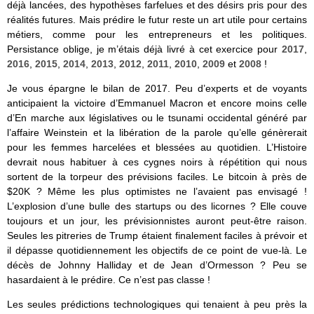
déjà lancées, des hypothèses farfelues et des désirs pris pour des
réalités futures. Mais prédire le futur reste un art utile pour certains
métiers, comme pour les entrepreneurs et les politiques.
Persistance oblige, je m’étais déjà livré à cet exercice pour
2017
,
2016
,
2015
,
2014
,
2013
,
2012
,
2011
,
2010
,
2009
et
2008
!
Je vous épargne le bilan de 2017. Peu d’experts et de voyants
anticipaient la victoire d’Emmanuel Macron et encore moins celle
d’En marche aux législatives ou le tsunami occidental généré par
l’affaire Weinstein et la libération de la parole qu’elle génèrerait
pour les femmes harcelées et blessées au quotidien. L’Histoire
devrait nous habituer à ces cygnes noirs à répétition qui nous
sortent de la torpeur des prévisions faciles. Le bitcoin à près de
$20K ? Même les plus optimistes ne l’avaient pas envisagé !
L’explosion d’une bulle des startups ou des licornes ? Elle couve
toujours et un jour, les prévisionnistes auront peut-être raison.
Seules les pitreries de Trump étaient finalement faciles à prévoir et
il dépasse quotidiennement les objectifs de ce point de vue-là. Le
décès de Johnny Halliday et de Jean d’Ormesson ? Peu se
hasardaient à le prédire. Ce n’est pas classe !
Les seules prédictions technologiques qui tenaient à peu près la