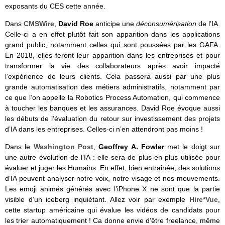
exposants du CES cette année.
Dans
CMSWire
,
David Roe
anticipe une
déconsumérisation
de l’IA.
Celle-ci a en effet plutôt fait son apparition dans les applications
grand public, notamment celles qui sont poussées par les GAFA.
En 2018, elles feront leur apparition dans les entreprises et pour
transformer la vie des collaborateurs après avoir impacté
l’expérience de leurs clients. Cela passera aussi par une plus
grande automatisation des métiers administratifs, notamment par
ce que l’on appelle la Robotics Process Automation, qui commence
à toucher les banques et les assurances. David Roe évoque aussi
les débuts de l’évaluation du retour sur investissement des projets
d’IA dans les entreprises. Celles-ci n’en attendront pas moins !
Dans le
Washington Post
,
Geoffrey A. Fowler
met le doigt sur
une autre évolution de l’IA : elle sera de plus en plus utilisée pour
évaluer et juger les Humains. En effet, bien entrainée, des solutions
d’IA peuvent analyser notre voix, notre visage et nos mouvements.
Les emoji animés générés avec l’iPhone X ne sont que la partie
visible d’un iceberg inquiétant. Allez voir par exemple
Hire*Vue
,
cette startup américaine qui évalue les vidéos de candidats pour
les trier automatiquement ! Ca donne envie d’être freelance, même