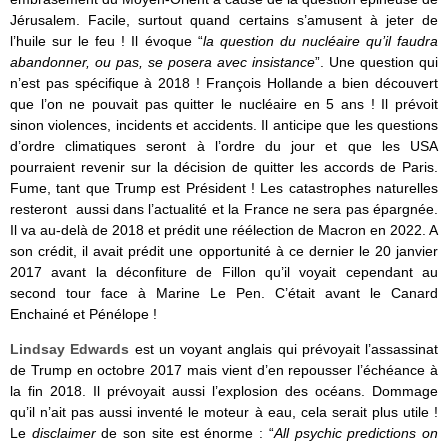
Jérusalem. Facile, surtout quand certains s’amusent à jeter de
l’huile sur le feu ! Il évoque “
la question du nucléaire qu’il faudra
abandonner, ou pas, se posera avec insistance
”. Une question qui
n’est pas spécifique à 2018 ! François Hollande a bien découvert
que l’on ne pouvait pas quitter le nucléaire en 5 ans ! Il prévoit
sinon violences, incidents et accidents. Il anticipe que les questions
d’ordre climatiques seront à l’ordre du jour et que les USA
pourraient revenir sur la décision de quitter les accords de Paris.
Fume, tant que Trump est Président ! Les catastrophes naturelles
resteront aussi dans l’actualité et la France ne sera pas épargnée.
Il va au-delà de 2018 et prédit une réélection de Macron en 2022. A
son crédit, il avait prédit une opportunité à ce dernier le 20 janvier
2017 avant la déconfiture de Fillon qu’il voyait cependant au
second tour face à Marine Le Pen. C’était avant le Canard
Enchainé et Pénélope !
Lindsay Edwards
est un voyant anglais qui prévoyait l’assassinat
de Trump en octobre 2017 mais vient d’en repousser l’échéance à
la fin 2018. Il prévoyait aussi l’explosion des océans. Dommage
qu’il n’ait pas aussi inventé le moteur à eau, cela serait plus utile !
Le
disclaimer
de son site est énorme : “
All psychic predictions on