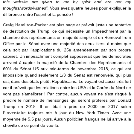
this website are given to me by spirit and are not my
thoughts/words/wishes”.
Vous avez quatre heures pour expliquer la
différence entre l’esprit et la pensée !
Craig Hamilton-Parker
est plus sage et prévoit juste une tentative
de destitution de Trump, ce qui nécessite un Impeachment par la
chambre des représentants en majorité simple et un Removal from
Office par le Sénat avec une majorité des deux tiers, à moins que
cela soit par l’applications du 25e amendement par son propre
cabinet. Un impeachment complet supposerait que les démocrates
arrivent à capter la majorité de la Chambre des Représentants et
60% du Sénat US aux mid-terms de novembre 2018, ce qui est
impossible quand seulement 1/3 du Sénat est renouvelé, qui plus
est, dans des états plutôt Républicains. Le voyant est aussi très fort
car il prévoit que les relations entre les USA et la Corée du Nord ne
vont pas s’améliorer ! Par contre, aucun voyant ne s’est risqué à
prédire le nombre de mensonges qui seront proférés par Donald
Trump en 2018. Il en était à près de 2000 en 2017 selon
l’inventaire
toujours mis à jour du New York Times. Avec une
moyenne de 5,5 par jours. Aucun politicien français ne lui arrive à la
cheville de ce point de vue-là.