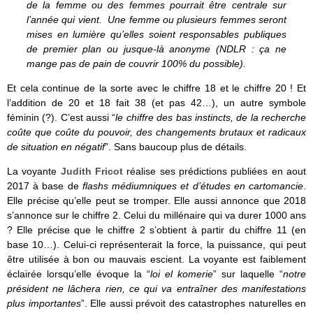
de la femme ou des femmes pourrait être centrale sur
l’année qui vient. Une femme ou plusieurs femmes seront
mises en lumière qu’elles soient responsables publiques
de premier plan ou jusque-là anonyme (NDLR : ça ne
mange pas de pain de couvrir 100% du possible).
Et cela continue de la sorte avec le chiffre 18 et le chiffre 20 ! Et
l’addition de 20 et 18 fait 38 (et pas 42…), un autre symbole
féminin (?). C’est aussi “
le chiffre des bas instincts, de la recherche
coûte que coûte du pouvoir, des changements brutaux et radicaux
de situation en négatif
”. Sans baucoup plus de détails.
La voyante
Judith Fricot
réalise ses prédictions publiées en aout
2017 à base de
flashs médiumniques et d’études en cartomancie
.
Elle précise qu’elle peut se tromper. Elle aussi annonce que 2018
s’annonce sur le chiffre 2. Celui du millénaire qui va durer 1000 ans
? Elle précise que le chiffre 2 s’obtient à partir du chiffre 11 (en
base 10…). Celui-ci représenterait la force, la puissance, qui peut
être utilisée à bon ou mauvais escient. La voyante est faiblement
éclairée lorsqu’elle évoque la “
loi el komerie
” sur laquelle “
notre
président ne lâchera rien, ce qui va entraîner des manifestations
plus importantes
”. Elle aussi prévoit des catastrophes naturelles en