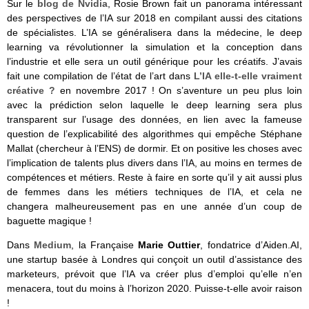
Sur le
blog de Nvidia
, Rosie Brown fait un panorama intéressant
des perspectives de l’IA sur 2018 en compilant aussi des citations
de spécialistes. L’IA se généralisera dans la médecine, le deep
learning va révolutionner la simulation et la conception dans
l’industrie et elle sera un outil générique pour les créatifs. J’avais
fait une compilation de l’état de l’art dans
L’IA elle-t-elle vraiment
créative ?
en novembre 2017 ! On s’aventure un peu plus loin
avec la prédiction selon laquelle le deep learning sera plus
transparent sur l’usage des données, en lien avec la fameuse
question de l’explicabilité des algorithmes qui empêche Stéphane
Mallat (chercheur à l’ENS) de dormir. Et on positive les choses avec
l’implication de talents plus divers dans l’IA, au moins en termes de
compétences et métiers. Reste à faire en sorte qu’il y ait aussi plus
de femmes dans les métiers techniques de l’IA, et cela ne
changera malheureusement pas en une année d’un coup de
baguette magique !
Dans
Medium
, la Française
Marie Outtier
, fondatrice d’Aiden.AI,
une startup basée à Londres qui conçoit un outil d’assistance des
marketeurs,
prévoit que l’IA va créer plus d’emploi qu’elle n’en
menacera, tout du moins à l’horizon 2020. Puisse-t-elle avoir raison
!