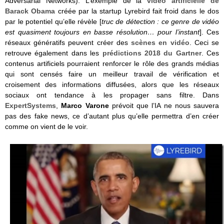
Adversarial Networks). L’exemple de la
vidéo artificielle de
Barack Obama
créée par la startup Lyrebird fait froid dans le dos
par le potentiel qu’elle révèle [
truc de détection : ce genre de vidéo
est quasiment toujours en basse résolution… pour l’instant
]. Ces
réseaux génératifs peuvent créer des
scènes en vidéo
. Ceci se
retrouve également dans les
prédictions 2018 du Gartner
. Ces
contenus artificiels pourraient renforcer le rôle des grands médias
qui sont censés faire un meilleur travail de vérification et
croisement des informations diffusées, alors que les réseaux
sociaux ont tendance à les propager sans filtre. Dans
ExpertSystems
,
Marco Varone
prévoit que l’IA ne nous sauvera
pas des fake news, ce d’autant plus qu’elle permettra d’en créer
comme on vient de le voir.