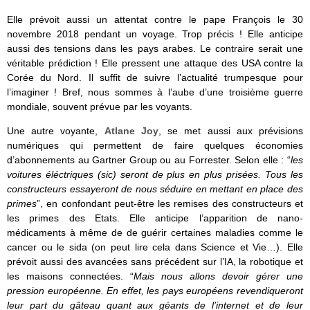
Elle prévoit aussi un attentat contre le pape François le 30
novembre 2018 pendant un voyage. Trop précis !
Elle anticipe
aussi des tensions dans les pays arabes. Le contraire serait une
véritable prédiction ! Elle pressent une attaque des USA contre la
Corée du Nord. Il suffit de suivre l’actualité trumpesque pour
l’imaginer ! Bref, nous sommes à l’aube d’une troisième guerre
mondiale, souvent prévue par les voyants.
Une autre voyante,
Atlane Joy
,
se met aussi aux prévisions
numériques qui permettent de faire quelques économies
d’abonnements au Gartner Group ou au Forrester.
Selon elle : “
les
voitures éléctriques (sic) seront de plus en plus prisées. Tous les
constructeurs essayeront de nous séduire en mettant en place des
primes
”, en confondant peut-être les remises des constructeurs et
les primes des Etats. Elle anticipe l’apparition de
nano-
médicaments à même de de guérir certaines maladies comme le
cancer ou le sida (on peut lire cela dans Science et Vie…). Elle
prévoit aussi des
avancées sans précédent sur l’IA, la robotique et
les maisons connectées. “
Mais nous allons devoir gérer une
pression européenne. En effet, les pays européens revendiqueront
leur part du gâteau quant aux géants de l’internet et de leur