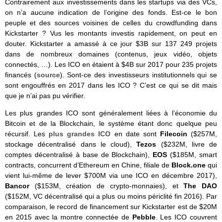
Contrairement aux investissements dans les startups via des VCs,
on n’a aucune indication de l’origine des fonds. Est-ce le bon
peuple et des sources voisines de celles du crowdfunding dans
Kickstarter ? Vus les montants investis rapidement, on peut en
douter. Kickstarter a amassé à ce jour $3B sur 137 249 projets
dans de nombreux domaines (contenus, jeux vidéo, objets
connectés, …). Les ICO en étaient à $4B sur 2017 pour 235 projets
financés (
source
). Sont-ce des investisseurs institutionnels qui se
sont engouffrés en 2017 dans les ICO ? C’est ce qui se dit mais
que je n’ai pas pu vérifier.
Les plus grandes ICO sont généralement liées à l’économie du
Bitcoin et de la Blockchain, le système étant donc quelque peu
récursif. Les
plus grandes ICO
en date sont
Filecoin
($257M,
stockage décentralisé dans le cloud),
Tezos
($232M, livre de
comptes décentralisé à base de Blockchain),
EOS
($185M, smart
contracts, concurrent d’Ethereum en Chine, filiale de
Block.one
qui
vient lui-même de lever $700M via une ICO en décembre 2017),
Bancor
($153M, création de crypto-monnaies), et
The DAO
($152M, VC décentralisé qui a plus ou moins périclité fin 2016). Par
comparaison, le record de financement sur Kickstarter est de $20M
en 2015 avec la montre connectée de
Pebble
. Les ICO couvrent