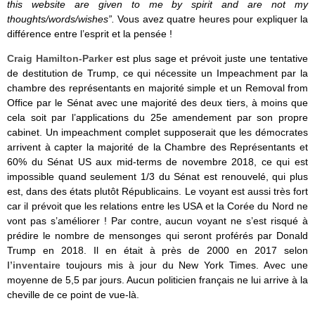
this website are given to me by spirit and are not my
thoughts/words/wishes”.
Vous avez quatre heures pour expliquer la
différence entre l’esprit et la pensée !
Craig Hamilton-Parker
est plus sage et prévoit juste une tentative
de destitution de Trump, ce qui nécessite un Impeachment par la
chambre des représentants en majorité simple et un Removal from
Office par le Sénat avec une majorité des deux tiers, à moins que
cela soit par l’applications du 25e amendement par son propre
cabinet. Un impeachment complet supposerait que les démocrates
arrivent à capter la majorité de la Chambre des Représentants et
60% du Sénat US aux mid-terms de novembre 2018, ce qui est
impossible quand seulement 1/3 du Sénat est renouvelé, qui plus
est, dans des états plutôt Républicains. Le voyant est aussi très fort
car il prévoit que les relations entre les USA et la Corée du Nord ne
vont pas s’améliorer ! Par contre, aucun voyant ne s’est risqué à
prédire le nombre de mensonges qui seront proférés par Donald
Trump en 2018. Il en était à près de 2000 en 2017 selon
l’inventaire
toujours mis à jour du New York Times. Avec une
moyenne de 5,5 par jours. Aucun politicien français ne lui arrive à la
cheville de ce point de vue-là.