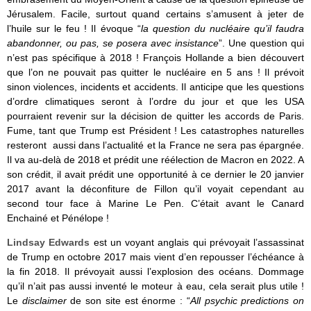
Jérusalem. Facile, surtout quand certains s’amusent à jeter de
l’huile sur le feu ! Il évoque “
la question du nucléaire qu’il faudra
abandonner, ou pas, se posera avec insistance
”. Une question qui
n’est pas spécifique à 2018 ! François Hollande a bien découvert
que l’on ne pouvait pas quitter le nucléaire en 5 ans ! Il prévoit
sinon violences, incidents et accidents. Il anticipe que les questions
d’ordre climatiques seront à l’ordre du jour et que les USA
pourraient revenir sur la décision de quitter les accords de Paris.
Fume, tant que Trump est Président ! Les catastrophes naturelles
resteront aussi dans l’actualité et la France ne sera pas épargnée.
Il va au-delà de 2018 et prédit une réélection de Macron en 2022. A
son crédit, il avait prédit une opportunité à ce dernier le 20 janvier
2017 avant la déconfiture de Fillon qu’il voyait cependant au
second tour face à Marine Le Pen. C’était avant le Canard
Enchainé et Pénélope !
Lindsay Edwards
est un voyant anglais qui prévoyait l’assassinat
de Trump en octobre 2017 mais vient d’en repousser l’échéance à
la fin 2018. Il prévoyait aussi l’explosion des océans. Dommage
qu’il n’ait pas aussi inventé le moteur à eau, cela serait plus utile !
Le
disclaimer
de son site est énorme : “
All psychic predictions on