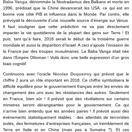
Baba Vanga
, dénommée la Nostradamus des Balkans et morte en
1996, prédisait que la Chine devancerait les USA, ce qui est en
bonne voie côté PIB et influence dans le Monde. Par contre, elle
prévoyait
la découverte d’une nouvelle source d’énergie sur Venus.
Il faut souligner que cette prédiction ne va pas directement
impacter la vie quotidienne de la plupart des gens sur Terre ! Et
puis, tant qu’à faire, 2018
serait le début de la troisième guerre
mondiale et aussi la disparition d’Israël. A ceci s’ajoute l’invasion de
la France par des troupes musulmanes. La Baba Vanga était née
dans l’Empire Ottoman ! Voilà donc une belle expression d’un gros
biais cognitif.
Continuons avec l’oracle
Nicolas Duquerroy
qui prévoit que le
chiffre 2 aura un rôle important en 2018. Ce chiffre symbolisera le
difficile équilibre pour le gouvernement français entre les envies de
changement des uns avec les résistances des autres. Seulement
en France, bien sûr ! Il prévoit que des révélations sur certains
ministres seront dérangeantes pour le gouvernement. Ce qui
n’arrive bien entendu que les années paires ! Il prévoit aussi des
événements statistiquement stables : des attentats de terroristes
isolés, des fermetures d’entreprises françaises, un tremblement de
Terre en Italie et en Chine (mais pas à Sumatra ?). Et ces