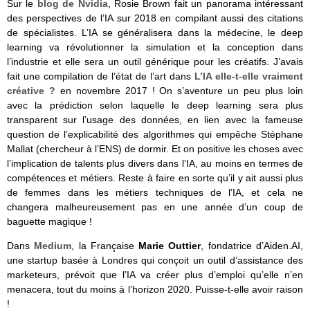
Sur le
blog de Nvidia
, Rosie Brown fait un panorama intéressant
des perspectives de l’IA sur 2018 en compilant aussi des citations
de spécialistes. L’IA se généralisera dans la médecine, le deep
learning va révolutionner la simulation et la conception dans
l’industrie et elle sera un outil générique pour les créatifs. J’avais
fait une compilation de l’état de l’art dans
L’IA elle-t-elle vraiment
créative ?
en novembre 2017 ! On s’aventure un peu plus loin
avec la prédiction selon laquelle le deep learning sera plus
transparent sur l’usage des données, en lien avec la fameuse
question de l’explicabilité des algorithmes qui empêche Stéphane
Mallat (chercheur à l’ENS) de dormir. Et on positive les choses avec
l’implication de talents plus divers dans l’IA, au moins en termes de
compétences et métiers. Reste à faire en sorte qu’il y ait aussi plus
de femmes dans les métiers techniques de l’IA, et cela ne
changera malheureusement pas en une année d’un coup de
baguette magique !
Dans
Medium
, la Française
Marie Outtier
, fondatrice d’Aiden.AI,
une startup basée à Londres qui conçoit un outil d’assistance des
marketeurs,
prévoit que l’IA va créer plus d’emploi qu’elle n’en
menacera, tout du moins à l’horizon 2020. Puisse-t-elle avoir raison
!