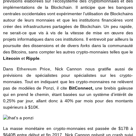
prévisions élaborées sur l’écosystème des cryptomonnaies et des
implémentations de la Blockchain. Il anticipe que les banques
centrales occidentales vont expérimenter l’utilisation de Blockchains
autour de leurs monnaies et que les institutions financières vont
créer des infrastructures partagées de Blockchain. Un peu rapide,
ne serait-ce que vis à vis de la vitesse de mise en œuvre des
projets informatiques dans ces institutions. Il entrevoit par ailleurs la
poursuite des dissensions et de divers
forks
dans la communauté
des Bitcoins, sans compter les autres crypto-monnaies telles que le
Litecoin
et
Ripple
.
Dans
Ethereum Price
, Nick Cannon nous gratifie aussi de
prévisions de spécialistes pour spécialistes sur les crypto-
monnaies. Tout en indiquant que les crypto-monnaires ne relèvent
pas de modèles de Ponzi, il cite
BitConnect,
une brebis galeuse
qui en prend le chemin, étant basées sur un système d’intérêt de
0,25% par jour, allant donc à 40% par mois pour des montants
supérieurs à $10K.
La masse monétaire en crypto-monnaies est passée de $17B à
$640B entre début et fin 2017. Nick Cannon prévoit un crash suivi