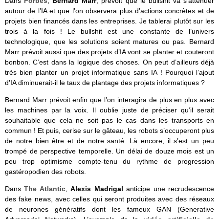
Dans
Forbes
,
Bernard Marr
, prévoit que le bullshit va s’atténuer
autour de l’IA et que l’on observera plus d’actions concrètes et de
projets bien financés dans les entreprises. Je tablerai plutôt sur les
trois à la fois ! Le bullshit est une constante de l’univers
technologique, que les solutions soient matures ou pas. Bernard
Marr prévoit aussi que des projets d’IA vont se planter et couteront
bonbon. C’est dans la logique des choses. On peut d’ailleurs déjà
très bien planter un projet informatique sans IA ! Pourquoi l’ajout
d’IA diminuerait-il le taux de plantage des projets informatiques ?
Bernard Marr prévoit enfin que l’on interagira de plus en plus avec
les machines par la voix. Il oublie juste de préciser qu’il serait
souhaitable que cela ne soit pas le cas dans les transports en
commun ! Et puis, cerise sur le gâteau, les robots s’occuperont plus
de notre bien être et de notre santé. Là encore, il s’est un peu
trompé de perspective temporelle. Un délai de douze mois est un
peu trop optimisme compte-tenu du rythme de progression
gastéropodien des robots.
Dans
The Atlantic
,
Alexis Madrigal
anticipe une recrudescence
des fake news, avec celles qui seront produites avec des réseaux
de neurones génératifs dont les fameux GAN (Generative