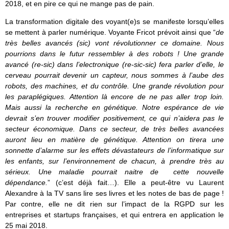
2018, et en pire ce qui ne mange pas de pain.
La transformation digitale des voyant(e)s se manifeste lorsqu’elles
se mettent à parler numérique. Voyante Fricot prévoit ainsi que “
de
très belles avancés (sic) vont révolutionner ce domaine. Nous
pourrions dans le futur ressembler à des robots ! Une grande
avancé (re-sic) dans l’electronique (re-sic-sic) fera parler d’elle, le
cerveau pourrait devenir un capteur, nous sommes à l’aube des
robots, des machines, et du contrôle. Une grande révolution pour
les paraplégiques. Attention là encore de ne pas aller trop loin.
Mais aussi la recherche en génétique. Notre espérance de vie
devrait s’en trouver modifier positivement, ce qui n’aidera pas le
secteur économique. Dans ce secteur, de très belles avancées
auront lieu en matière de génétique. Attention on tirera une
sonnette d’alarme sur les effets dévastateurs de l’informatique sur
les enfants, sur l’environnement de chacun, à prendre très au
sérieux. Une maladie pourrait naitre de cette nouvelle
dépendance.
” (c’est déjà fait…). Elle a peut-être vu Laurent
Alexandre à la TV sans lire ses livres et les notes de bas de page !
Par contre, elle ne dit rien sur l’impact de la RGPD sur les
entreprises et startups françaises, et qui entrera en application le
25 mai 2018.