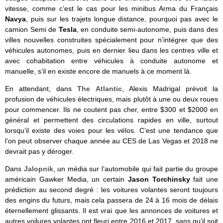
vitesse, comme c’est le cas pour les minibus Arma du Français
Navya
, puis sur les trajets longue distance, pourquoi pas avec le
camion Semi de
Tesla
, en conduite semi-autonome, puis dans des
villes nouvelles construites spécialement pour n’intégrer que des
véhicules autonomes, puis en dernier lieu dans les centres ville et
avec cohabitation entre véhicules à conduite autonome et
manuelle, s’il en existe encore de manuels à ce moment là.
En attendant, dans
The Atlantic
, Alexis Madrigal prévoit la
profusion de véhicules électriques, mais plutôt à une ou deux roues
pour commencer. Ils ne coutent pas cher, entre $300 et $2000 en
général et permettent des circulations rapides en ville, surtout
lorsqu’il existe des voies pour les vélos. C’est une tendance que
l’on peut observer chaque année au CES de Las Vegas et 2018 ne
devrait pas y déroger.
Dans
Jalopnik
, un média sur l’automobile qui fait partie du groupe
américain Gawker Media, un certain
Jason Torchinsky
fait une
prédiction au second degré : les voitures volantes seront toujours
des engins du futurs, mais cela passera de 24 à 16 mois de délais
éternellement glissants. Il est vrai que les annonces de voitures et
autres voilures volantes ont fleuri entre 2016 et 2017, sans qu’il soit