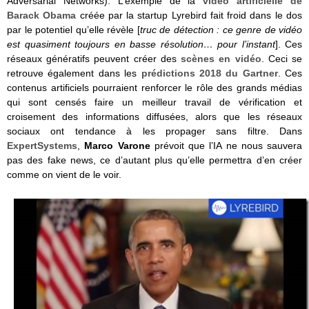
Adversarial Networks). L’exemple de la
vidéo artificielle de
Barack Obama
créée par la startup Lyrebird fait froid dans le dos
par le potentiel qu’elle révèle [
truc de détection : ce genre de vidéo
est quasiment toujours en basse résolution… pour l’instant
]. Ces
réseaux génératifs peuvent créer des
scènes en vidéo
. Ceci se
retrouve également dans les
prédictions 2018 du Gartner
. Ces
contenus artificiels pourraient renforcer le rôle des grands médias
qui sont censés faire un meilleur travail de vérification et
croisement des informations diffusées, alors que les réseaux
sociaux ont tendance à les propager sans filtre. Dans
ExpertSystems
,
Marco Varone
prévoit que l’IA ne nous sauvera
pas des fake news, ce d’autant plus qu’elle permettra d’en créer
comme on vient de le voir.