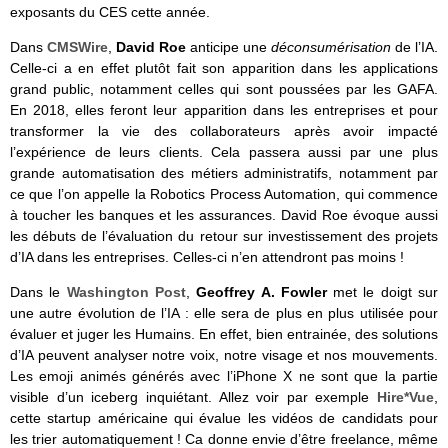
exposants du CES cette année.
Dans
CMSWire
,
David Roe
anticipe une
déconsumérisation
de l’IA.
Celle-ci a en effet plutôt fait son apparition dans les applications
grand public, notamment celles qui sont poussées par les GAFA.
En 2018, elles feront leur apparition dans les entreprises et pour
transformer la vie des collaborateurs après avoir impacté
l’expérience de leurs clients. Cela passera aussi par une plus
grande automatisation des métiers administratifs, notamment par
ce que l’on appelle la Robotics Process Automation, qui commence
à toucher les banques et les assurances. David Roe évoque aussi
les débuts de l’évaluation du retour sur investissement des projets
d’IA dans les entreprises. Celles-ci n’en attendront pas moins !
Dans le
Washington Post
,
Geoffrey A. Fowler
met le doigt sur
une autre évolution de l’IA : elle sera de plus en plus utilisée pour
évaluer et juger les Humains. En effet, bien entrainée, des solutions
d’IA peuvent analyser notre voix, notre visage et nos mouvements.
Les emoji animés générés avec l’iPhone X ne sont que la partie
visible d’un iceberg inquiétant. Allez voir par exemple
Hire*Vue
,
cette startup américaine qui évalue les vidéos de candidats pour
les trier automatiquement ! Ca donne envie d’être freelance, même