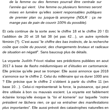
de la femme ou des femmes pourrait être centrale sur
l’année qui vient. Une femme ou plusieurs femmes seront
mises en lumière qu’elles soient responsables publiques
de premier plan ou jusque-là anonyme (NDLR : ça ne
mange pas de pain de couvrir 100% du possible).
Et cela continue de la sorte avec le chiffre 18 et le chiffre 20 ! Et
l’addition de 20 et 18 fait 38 (et pas 42…), un autre symbole
féminin (?). C’est aussi “
le chiffre des bas instincts, de la recherche
coûte que coûte du pouvoir, des changements brutaux et radicaux
de situation en négatif
”. Sans baucoup plus de détails.
La voyante
Judith Fricot
réalise ses prédictions publiées en aout
2017 à base de
flashs médiumniques et d’études en cartomancie
.
Elle précise qu’elle peut se tromper. Elle aussi annonce que 2018
s’annonce sur le chiffre 2. Celui du millénaire qui va durer 1000 ans
? Elle précise que le chiffre 2 s’obtient à partir du chiffre 11 (en
base 10…). Celui-ci représenterait la force, la puissance, qui peut
être utilisée à bon ou mauvais escient. La voyante est faiblement
éclairée lorsqu’elle évoque la “
loi el komerie
” sur laquelle “
notre
président ne lâchera rien, ce qui va entraîner des manifestations
plus importantes
”. Elle aussi prévoit des catastrophes naturelles en