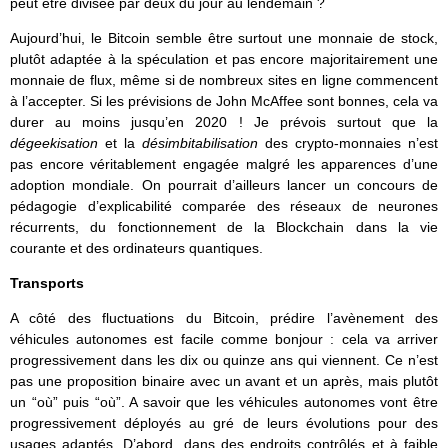
peut être divisée par deux du jour au lendemain ?
Aujourd’hui, le Bitcoin semble être surtout une monnaie de stock,
plutôt adaptée à la spéculation et pas encore majoritairement une
monnaie de flux, même si de nombreux sites en ligne commencent
à l’accepter. Si les prévisions de John McAffee sont bonnes, cela va
durer au moins jusqu’en 2020 ! Je prévois surtout que la
dégeekisation
et la
désimbitabilisation
des crypto-monnaies n’est
pas encore véritablement engagée malgré les apparences d’une
adoption mondiale. On pourrait d’ailleurs lancer un concours de
pédagogie d’explicabilité comparée des réseaux de neurones
récurrents, du fonctionnement de la Blockchain dans la vie
courante et des ordinateurs quantiques.
Transports
A côté des fluctuations du Bitcoin, prédire l’avènement des
véhicules autonomes est facile comme bonjour : cela va arriver
progressivement dans les dix ou quinze ans qui viennent. Ce n’est
pas une proposition binaire avec un avant et un après, mais plutôt
un “où” puis “où”. A savoir que les véhicules autonomes vont être
progressivement déployés au gré de leurs évolutions pour des
usages adaptés. D’abord, dans des endroits contrôlés et à faible