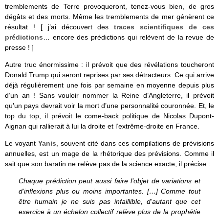
tremblements de Terre provoqueront, tenez-vous bien, de gros
dégâts et des morts. Même les tremblements de mer génèrent ce
résultat ! [ j’ai découvert des
traces scientifiques de ces
prédictions
… encore des prédictions qui relèvent de la revue de
presse ! ]
Autre truc énormissime : il prévoit que des révélations toucheront
Donald Trump qui seront reprises par ses détracteurs. Ce qui arrive
déjà régulièrement une fois par semaine en moyenne depuis plus
d’un an ! Sans vouloir nommer la Reine d’Angleterre, il prévoit
qu’un pays devrait voir la mort d’une personnalité couronnée. Et, le
top du top, il prévoit le come-back politique de Nicolas Dupont-
Aignan qui rallierait à lui la droite et l’extrême-droite en France.
Le voyant
Yanis
, souvent cité dans ces compilations de prévisions
annuelles, est un mage de la rhétorique des prévisions. Comme il
sait que son baratin ne relève pas de la science exacte, il précise :
Chaque prédiction peut aussi faire l’objet de variations et
d’inflexions plus ou moins importantes. […] Comme tout
être humain je ne suis pas infaillible, d’autant que cet
exercice à un échelon collectif relève plus de la prophétie