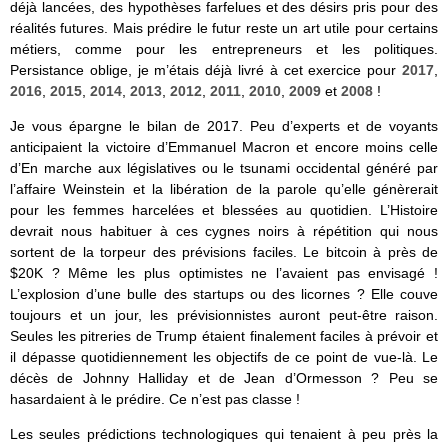
déjà lancées, des hypothèses farfelues et des désirs pris pour des
réalités futures. Mais prédire le futur reste un art utile pour certains
métiers, comme pour les entrepreneurs et les politiques.
Persistance oblige, je m’étais déjà livré à cet exercice pour
2017
,
2016
,
2015
,
2014
,
2013
,
2012
,
2011
,
2010
,
2009
et
2008
!
Je vous épargne le bilan de 2017. Peu d’experts et de voyants
anticipaient la victoire d’Emmanuel Macron et encore moins celle
d’En marche aux législatives ou le tsunami occidental généré par
l’affaire Weinstein et la libération de la parole qu’elle génèrerait
pour les femmes harcelées et blessées au quotidien. L’Histoire
devrait nous habituer à ces cygnes noirs à répétition qui nous
sortent de la torpeur des prévisions faciles. Le bitcoin à près de
$20K ? Même les plus optimistes ne l’avaient pas envisagé !
L’explosion d’une bulle des startups ou des licornes ? Elle couve
toujours et un jour, les prévisionnistes auront peut-être raison.
Seules les pitreries de Trump étaient finalement faciles à prévoir et
il dépasse quotidiennement les objectifs de ce point de vue-là. Le
décès de Johnny Halliday et de Jean d’Ormesson ? Peu se
hasardaient à le prédire. Ce n’est pas classe !
Les seules prédictions technologiques qui tenaient à peu près la