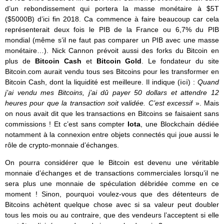
d’un rebondissement qui portera la masse monétaire à $5T
($5000B) d’ici fin 2018. Ca commence à faire beaucoup car cela
représenterait deux fois le PIB de la France ou 6,7% du PIB
mondial (même s’il ne faut pas comparer un PIB avec une masse
monétaire…). Nick Cannon prévoit aussi des forks du Bitcoin en
plus de
Bitcoin Cash
et
Bitcoin Gold
. Le fondateur du site
Bitcoin.com aurait vendu tous ses Bitcoins pour les transformer en
Bitcoin Cash, dont la liquidité est meilleure. Il indique (
ici
) :
Quand
j’ai vendu mes Bitcoins, j’ai dû payer 50 dollars et attendre 12
heures pour que la transaction soit validée. C’est excessif
». Mais
on nous avait dit que les transactions en Bitcoins se faisaient sans
commissions ! Et c’est sans compter
Iota
, une Blockchain dédiée
notamment à la connexion entre objets connectés qui joue aussi le
rôle de crypto-monnaie d’échanges.
On pourra considérer que le Bitcoin est devenu une véritable
monnaie d’échanges et de transactions commerciales lorsqu’il ne
sera plus une monnaie de spéculation débridée comme en ce
moment ! Sinon, pourquoi voulez-vous que des détenteurs de
Bitcoins achètent quelque chose avec si sa valeur peut doubler
tous les mois ou au contraire, que des vendeurs l’acceptent si elle