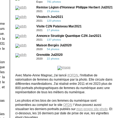
Expo
791 photos
Remise Légion d'Honneur Philippe Herbert Jul2021
2021
15 photos
Vivatech Jun2021
2021
120 photos
mme
Visite C2N Palaiseau Mar2021
urs
2021
17 photos
ue.
Annonce Stratégie Quantique C2N Jan2021
 la
2021
137 photos
831
Maison Bergès Jul2020
 le
2020
54 photos
Grenoble Jul2020
2020
22 photos
ion
que
les
Avec Marie-Anne Magnac, j'ai lancé
#QFDN
, l'initiative de
r la
valorisation de femmes du numérique par la photo. Elle circule dans
t le
différentes manifestations. J'ai réalisé entre 2011 et mi 2023 plus de
, et
800 portraits photographiques de femmes du numérique avec une
représentation de tous les métiers du numérique.
 pas
Les photos et les bios de ces femmes du numérique sont
présentées au complet sur le site
QFDN
! Vous pouvez aussi
visualiser les derniers portraits publiés sur
mon propre site photo
. Et
ci-dessous, les 16 derniers par date de prise de vue, les vignettes
nies
étant cliquables.