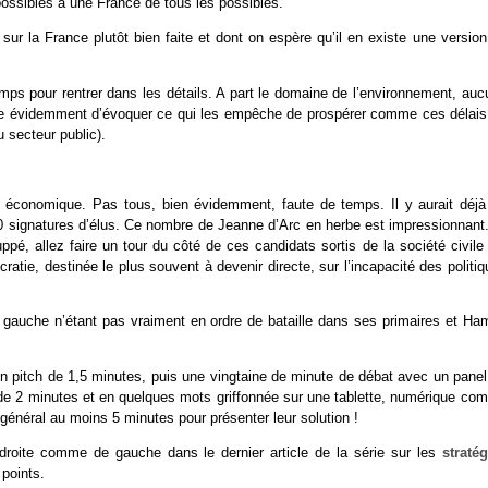
possibles à une France de tous les possibles.
 sur la France plutôt bien faite et dont on espère qu’il en existe une versio
mps pour rentrer dans les détails. A part le domaine de l’environnement, auc
ublie évidemment d’évoquer ce qui les empêche de prospérer comme ces délais
 secteur public).
 économique. Pas tous, bien évidemment, faute de temps. Il y aurait déj
00 signatures d’élus. Ce nombre de Jeanne d’Arc en herbe est impressionnant.
é, allez faire un tour du côté de ces candidats sortis de la société civile 
tie, destinée le plus souvent à devenir directe, sur l’incapacité des politi
a gauche n’étant pas vraiment en ordre de bataille dans ses primaires et Ha
un pitch de 1,5 minutes, puis une vingtaine de minute de débat avec un panel
 de 2 minutes et en quelques mots griffonnée sur une tablette, numérique co
n général au moins 5 minutes pour présenter leur solution !
roite comme de gauche dans le dernier article de la série sur les
stratég
 points.