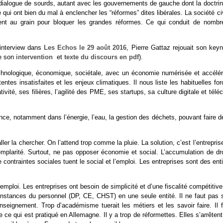
s dialogue de sourds, autant avec les gouvernements de gauche dont la doctri
ui ont bien du mal à enclencher les “réformes” dites libérales. La société ci
ent au grain pour bloquer les grandes réformes. Ce qui conduit de nombr
interview dans
Les Echos le 29 août 2016
, Pierre Gattaz rejouait son key
de son
intervention
et
texte du discours en pdf
).
technologique, économique, sociétale, avec un économie numérisée et accélér
ntes insatisfaites et les enjeux climatiques. Il nous liste les habituelles fo
ité, ses filières, l’agilité des PME, ses startups, sa culture digitale et tél
lence, notamment dans l’énergie, l’eau, la gestion des déchets, pouvant faire d
ler la chercher. On l’attend trop comme la pluie. La solution, c’est l’entreprise
xemplarité. Surtout, ne pas opposer économie et social. L’accumulation de dr
e contraintes sociales tuent le social et l’emploi. Les entreprises sont des ent
l’emploi. Les entreprises ont besoin de simplicité et d’une fiscalité compétitiv
es instances du personnel (DP, CE, CHST) en une seule entité. Il ne faut pas 
enseignement. Trop d’académisme tuerait les métiers et les savoir faire. Il f
ce qui est pratiqué en Allemagne. Il y a trop de réformettes. Elles s’arrêten