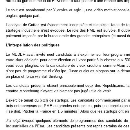
milieu du gué comme la loi El Khomri. Il faut passer d’une France des im
Le tout est assaisonné par
Y croire et agir !
, une vidéo motivationnelle
anglais quelque part.
L’analyse de Gattaz est évidemment incomplète et simpliste, faute de te
stratégie industrielle n’est évoquée. Le rôle des PME est survolé. Il o
paiement imposés par la bureaucratie des grandes entreprises (et aussi du
L’interpellation des politiques
Le MEDEF avait invité neuf candidats à s’exprimer sur leur programme
candidats
déclarés pour cette élection qui vont partir à la chasse aux 5
vous vous plaignez de la candidature de vieux croutons comme Alain Jupp
n’ont pas de programme ni d’équipe. Juste quelques slogans sur la démocra
en place et force wishfull thinking.
Les candidats présents étaient principalement ceux des Républicains, l
comme Montebourg n’ayant visiblement pas jugé utile de venir.
L’exercice tenait du pitch de startups. Les candidats commençaient par 
trois entrepreneurs de PME ou grandes entreprises, puis une conclusion
il se doit. Pitcher la France en 1,5 minutes ! Alors que les startups ont e
J’ai déjà évoqué quelques éléments de programmes des candidats de d
industrielles de l’Etat
. Les candidats présents ont repris certains de ces