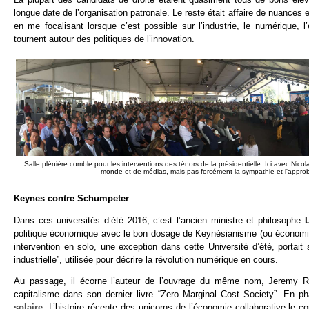
longue date de l’organisation patronale. Le reste était affaire de nuances 
en me focalisant lorsque c’est possible sur l’industrie, le numérique, 
tournent autour des politiques de l’innovation.
Salle plénière comble pour les interventions des ténors de la présidentielle. Ici avec Nicol
monde et de médias, mais pas forcément la sympathie et l'approb
Keynes contre Schumpeter
Dans ces universités d’été 2016, c’est l’ancien ministre et philosophe
politique économique avec le bon dosage de Keynésianisme (ou économie 
intervention en solo, une exception dans cette Université d’été, portait
industrielle”, utilisée pour décrire la révolution numérique en cours.
Au passage, il écorne l’auteur de l’ouvrage du même nom, Jeremy Rifkin
capitalisme dans son dernier livre “Zero Marginal Cost Society”. En p
solaire
. L’histoire récente des unicorns de l’économie collaborative le 