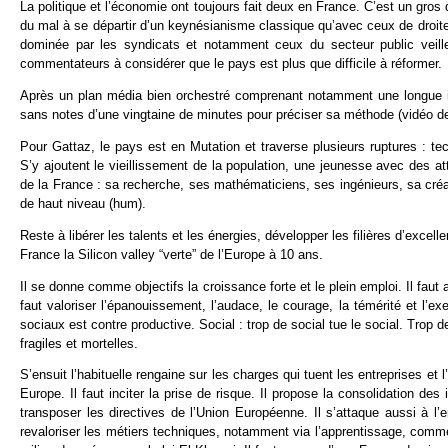
La politique et l’économie ont toujours fait deux en France. C’est un gro
du mal à se départir d’un keynésianisme classique qu’avec ceux de droite q
dominée par les syndicats et notamment ceux du secteur public veill
commentateurs à considérer que le pays est plus que difficile à réformer.
Après un plan média bien orchestré comprenant notamment une longue 
sans notes d’une vingtaine de minutes pour préciser sa méthode (vidéo 
Pour Gattaz, le pays est en Mutation et traverse plusieurs ruptures : 
S’y ajoutent le vieillissement de la population, une jeunesse avec des atte
de la France : sa recherche, ses mathématiciens, ses ingénieurs, sa créativ
de haut niveau (hum).
Reste à libérer les talents et les énergies, développer les filières d’excel
France la Silicon valley “verte” de l’Europe à 10 ans.
Il se donne comme objectifs la croissance forte et le plein emploi. Il faut al
faut valoriser l’épanouissement, l’audace, le courage, la témérité et l’e
sociaux est contre productive. Social : trop de social tue le social. Trop d
fragiles et mortelles.
S’ensuit l’habituelle rengaine sur les charges qui tuent les entreprises et 
Europe. Il faut inciter la prise de risque. Il propose la consolidation d
transposer les directives de l’Union Européenne. Il s’attaque aussi à l’
revaloriser les métiers techniques, notamment via l’apprentissage, comme 