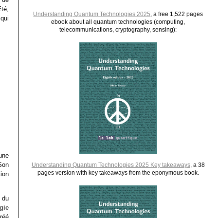
Eté,
Understanding Quantum Technologies 2025
, a free 1,522 pages
qui
ebook about all quantum technologies (computing,
telecommunications, cryptography, sensing):
une
Son
Understanding Quantum Technologies 2025 Key takeaways
, a 38
pages version with key takeaways from the eponymous book.
ion
 du
gie
réé