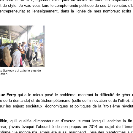
et de style. Je vais vous faire le compte-rendu politique de ces Universités d’
l’entrepreneuriat et l’enseignement, dans la lignée de mes nombreux écrits 
as Sarkozy qui attire le plus de
ation.
Luc Ferry
qui a le mieux posé le problème, montrant la difficulté de gérer 
de la demande) et de Schumpétérisme (celle de l’innovation et de l’offre). 
 sur les enjeux sociétaux, économiques et politiques de la “troisième révolut
, qu’il qualifie d’imposteur et d’escroc, surtout lorsqu’il anticipe la fin
hase, j’avais évoqué l’absurdité de son propos en 2014
au sujet de l’éner
confirme : le monde n’a jamais été aussi marchand. L’ère des plateformes a c