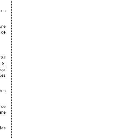
n en
une
 de
à
82
 Si
qui
ques
mon
 de
mme
ies