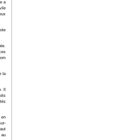
ne a
vile
eux
note
ée.
rces
écom
e la
. Il
oits
ités
e en
sur-
aut
t au