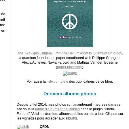
 de
midt
mme
 en
The Two-Spin Enigma: From the Helium Atom to Quantum Ontology
,
a quantum foundations paper coauthored with Philippe Grangier,
Alexia Auffèves, Nayla Farouki and Mathias Van den Bossche
(
paper backstory
).
Voir aussi la
liste complète
des publications de ce blog.
Derniers albums photos
Depuis juillet 2014, mes photos sont maintenant intégrées dans ce
site sous la
forme d'albums consultables
dans le plugin "Photo-
Folders". Voici les derniers albums publiés ou mis à jour. Cliquez sur
les vignettes pour accéder aux albums.
QFDN