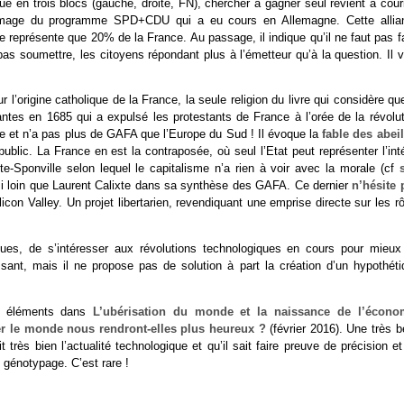
que en trois blocs (gauche, droite, FN), chercher à gagner seul revient à cour
l’image du programme SPD+CDU qui a eu cours en Allemagne. Cette allia
représente que 20% de la France. Au passage, il indique qu’il ne faut pas fa
as soumettre, les citoyens répondant plus à l’émetteur qu’à la question. Il v
’origine catholique de la France, la seule religion du livre qui considère qu
ntes en 1685 qui a expulsé les protestants de France à l’orée de la révolut
nte et n’a pas plus de GAFA que l’Europe du Sud ! Il évoque la
fable des abeil
ublic. La France en est la contraposée, où seul l’Etat peut représenter l’int
e-Sponville selon lequel le capitalisme n’a rien à voir avec la morale (cf
i loin que Laurent Calixte dans sa synthèse des GAFA. Ce dernier
n’hésite 
licon Valley. Un projet libertarien, revendiquant une emprise directe sur les r
iques, de s’intéresser aux révolutions technologiques en cours pour mieux
ssant, mais il ne propose pas de solution à part la création d’un hypothéti
es éléments dans
L’ubérisation du monde et la naissance de l’écono
r le monde nous rendront-elles plus heureux ?
(février 2016). Une très b
 très bien l’actualité technologique et qu’il sait faire preuve de précision e
 génotypage. C’est rare !