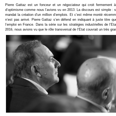
Pierre Gattaz est un fonceur et un négociateur qui croit fermement 
d’optimisme comme nous l’avions vu
en 2013
. La discours est simple : s
mandat la création d’un million d’emplois. Et c’est même monté récemme
n’est pas arrivé. Pierre Gattaz s’en défend en indiquant à juste titre 
l’emploi en France. Dans la série sur les stratégies industrielles de 
2016
, nous avions vu que le rôle transversal de l’Etat couvrait un très