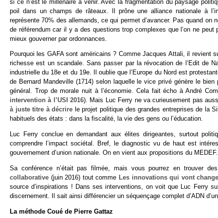
si ce n’est le millénaire à venir. Avec la fragmentation du paysage politi
poil dans un champs de râteaux. Il prône une alliance nationale à 
représente 70% des allemands, ce qui permet d’avancer. Pas quand on ne 
de référendum car il y a des questions trop complexes que l’on ne peut p
mieux gouverner par ordonnances.
Pourquoi les GAFA sont américains ? Comme Jacques Attali, il revient sur l
richesse est un scandale. Sans passer par la révocation de l’Edit de Na
industrielle du 18e et du 19e. Il oublie que l’Europe du Nord est protesta
de Bernard Mandeville (1714) selon laquelle le vice privé génère le bien p
général. Trop de morale nuit à l’économie. Cela fait écho à André Comt
intervention à l’USI 2016
). Mais Luc Ferry ne va curieusement pas auss
à juste titre à décrire
le projet politique des grandes entreprises de la Si
habituels des états : dans la fiscalité, la vie des gens ou l’éducation.
Luc Ferry conclue en demandant aux élites dirigeantes, surtout polit
comprendre l’impact sociétal. Bref, le diagnostic vu de haut est intére
gouvernement d’union nationale. On en vient aux propositions du MEDEF.
Sa conférence n’était pas filmée, mais vous pourrez en trouver d
collaborative
(juin 2016) tout comme
Les innovations qui vont change
source d’inspirations ! Dans ses interventions, on voit que Luc Ferry suit
discernement. Il sait ainsi différencier un séquençage complet d’ADN d’un
La méthode Coué de Pierre Gattaz