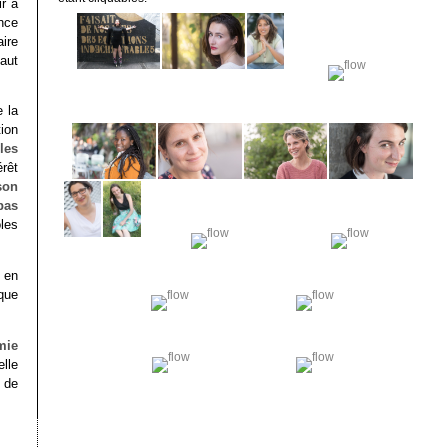
ir à
nce
ire
aut
e la
ion
les
érêt
son
pas
ôles
 en
que
mie
elle
t de