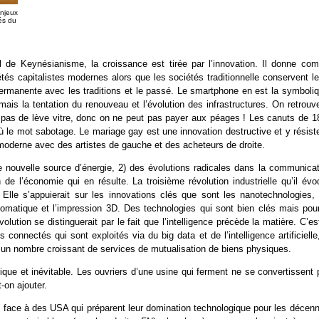
enjeux
rés du
l de Keynésianisme, la croissance est tirée par l’innovation. Il donne co
és capitalistes modernes alors que les sociétés traditionnelle conservent le
permanente avec les traditions et le passé. Le smartphone en est la symboliq
s la tentation du renouveau et l’évolution des infrastructures. On retrouve
pas de lève vitre, donc on ne peut pas payer aux péages ! Les canuts de 1
ù le mot sabotage. Le mariage gay est une innovation destructive et y résiste
oderne avec des artistes de gauche et des acheteurs de droite.
ne nouvelle source d’énergie, 2) des évolutions radicales dans la communicat
de l’économie qui en résulte. La troisième révolution industrielle qu’il évo
 Elle s’appuierait sur les innovations clés que sont les nanotechnologies, 
 automatique et l’impression 3D. Des technologies qui sont bien clés mais pou
lution se distinguerait par le fait que l’intelligence précède la matière. C’es
 connectés qui sont exploités via du big data et de l’intelligence artificielle
s un nombre croissant de services de mutualisation de biens physiques.
ique et inévitable. Les ouvriers d’une usine qui ferment ne se convertissent
-on ajouter.
es, face à des USA qui préparent leur domination technologique pour les décen