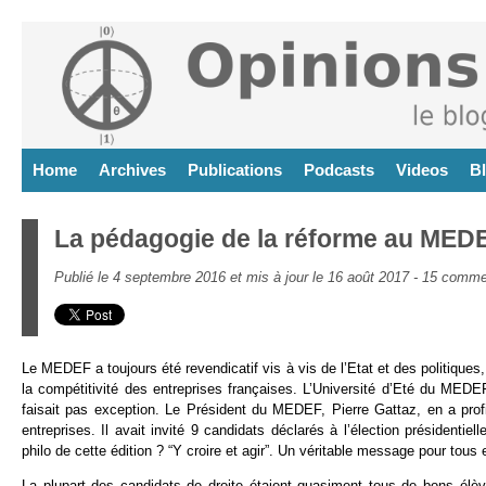
Home
Archives
Publications
Podcasts
Videos
B
La pédagogie de la réforme au MED
Publié le 4 septembre 2016 et mis à jour le 16 août 2017 -
15 comme
Le MEDEF a toujours été revendicatif vis à vis de l’Etat et des politiques
la compétitivité des entreprises françaises. L’Université d’Eté du ME
faisait pas exception. Le Président du MEDEF, Pierre Gattaz, en a profité
entreprises. Il avait invité 9 candidats déclarés à l’élection président
philo de cette édition ? “Y croire et agir”. Un véritable message pour tous et
La plupart des candidats de droite étaient quasiment tous de bons él