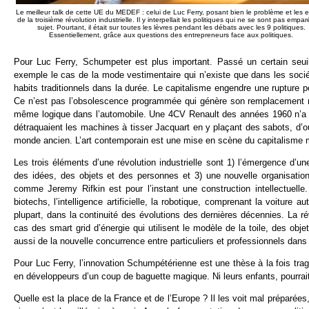
Le meilleur talk de cette UE du MEDEF : celui de Luc Ferry, posant bien le problème et les 
de la troisième révolution industrielle. Il y interpellait les politiques qui ne se sont pas empa
sujet. Pourtant, il était sur toutes les lèvres pendant les débats avec les 9 politiques.
Essentiellement, grâce aux questions des entrepreneurs face aux politiques.
Pour Luc Ferry, Schumpeter est plus important. Passé un certain seui
exemple le cas de la mode vestimentaire qui n’existe que dans les sociét
habits traditionnels dans la durée. Le capitalisme engendre une rupture 
Ce n’est pas l’obsolescence programmée qui génère son remplacement mai
même logique dans l’automobile. Une 4CV Renault des années 1960 n’a 
détraquaient les machines à tisser Jacquart en y plaçant des sabots, d’o
monde ancien. L’art contemporain est une mise en scène du capitalisme m
Les trois éléments d’une révolution industrielle sont 1) l’émergence d’u
des idées, des objets et des personnes et 3) une nouvelle organisation 
comme Jeremy Rifkin est pour l’instant une construction intellectuelle.
biotechs, l’intelligence artificielle, la robotique, comprenant la voiture
plupart, dans la continuité des évolutions des dernières décennies. La révo
cas des smart grid d’énergie qui utilisent le modèle de la toile, des objets
aussi de la nouvelle concurrence entre particuliers et professionnels dan
Pour Luc Ferry, l’innovation Schumpétérienne est une thèse à la fois trag
en développeurs d’un coup de baguette magique. Ni leurs enfants, pourrait
Quelle est la place de la France et de l’Europe ? Il les voit mal préparé