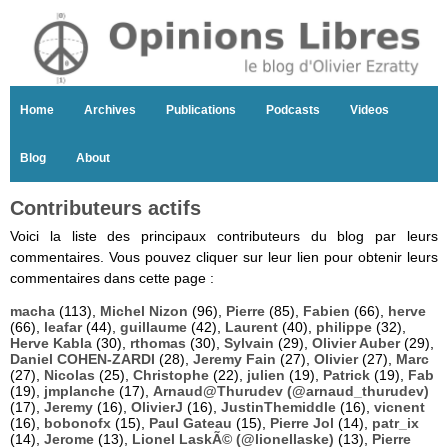
Home
Archives
Publications
Podcasts
Videos
Blog
About
Contributeurs actifs
Voici la liste des principaux contributeurs du blog par leurs
commentaires. Vous pouvez cliquer sur leur lien pour obtenir leurs
commentaires dans cette page :
macha
(113),
Michel Nizon
(96),
Pierre
(85),
Fabien
(66),
herve
(66),
leafar
(44),
guillaume
(42),
Laurent
(40),
philippe
(32),
Herve Kabla
(30),
rthomas
(30),
Sylvain
(29),
Olivier Auber
(29),
Daniel COHEN-ZARDI
(28),
Jeremy Fain
(27),
Olivier
(27),
Marc
(27),
Nicolas
(25),
Christophe
(22),
julien
(19),
Patrick
(19),
Fab
(19),
jmplanche
(17),
Arnaud@Thurudev (@arnaud_thurudev)
(17),
Jeremy
(16),
OlivierJ
(16),
JustinThemiddle
(16),
vicnent
(16),
bobonofx
(15),
Paul Gateau
(15),
Pierre Jol
(14),
patr_ix
(14),
Jerome
(13),
Lionel LaskÃ© (@lionellaske)
(13),
Pierre