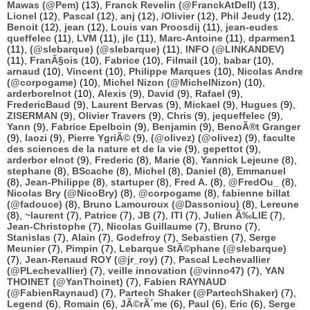
Mawas (@Pem)
(13),
Franck Revelin (@FranckAtDell)
(13),
Lionel
(12),
Pascal
(12),
anj
(12),
/Olivier
(12),
Phil Jeudy
(12),
Benoit
(12),
jean
(12),
Louis van Proosdij
(11),
jean-eudes
queffelec
(11),
LVM
(11),
jlc
(11),
Marc-Antoine
(11),
dparmen1
(11),
(@slebarque) (@slebarque)
(11),
INFO (@LINKANDEV)
(11),
FranÃ§ois
(10),
Fabrice
(10),
Filmail
(10),
babar
(10),
arnaud
(10),
Vincent
(10),
Philippe Marques
(10),
Nicolas Andre
(@corpogame)
(10),
Michel Nizon (@MichelNizon)
(10),
arderborelnot
(10),
Alexis
(9),
David
(9),
Rafael
(9),
FredericBaud
(9),
Laurent Bervas
(9),
Mickael
(9),
Hugues
(9),
ZISERMAN
(9),
Olivier Travers
(9),
Chris
(9),
jequeffelec
(9),
Yann
(9),
Fabrice Epelboin
(9),
Benjamin
(9),
BenoÃ®t Granger
(9),
laozi
(9),
Pierre YgriÃ©
(9),
(@olivez) (@olivez)
(9),
faculte
des sciences de la nature et de la vie
(9),
gepettot
(9),
arderbor elnot
(9),
Frederic
(8),
Marie
(8),
Yannick Lejeune
(8),
stephane
(8),
BScache
(8),
Michel
(8),
Daniel
(8),
Emmanuel
(8),
Jean-Philippe
(8),
startuper
(8),
Fred A.
(8),
@FredOu_
(8),
Nicolas Bry (@NicoBry)
(8),
@corpogame
(8),
fabienne billat
(@fadouce)
(8),
Bruno Lamouroux (@Dassoniou)
(8),
Lereune
(8),
~laurent
(7),
Patrice
(7),
JB
(7),
ITI
(7),
Julien Ã‰LIE
(7),
Jean-Christophe
(7),
Nicolas Guillaume
(7),
Bruno
(7),
Stanislas
(7),
Alain
(7),
Godefroy
(7),
Sebastien
(7),
Serge
Meunier
(7),
Pimpin
(7),
Lebarque StÃ©phane (@slebarque)
(7),
Jean-Renaud ROY (@jr_roy)
(7),
Pascal Lechevallier
(@PLechevallier)
(7),
veille innovation (@vinno47)
(7),
YAN
THOINET (@YanThoinet)
(7),
Fabien RAYNAUD
(@FabienRaynaud)
(7),
Partech Shaker (@PartechShaker)
(7),
Legend
(6),
Romain
(6),
JÃ©rÃ´me
(6),
Paul
(6),
Eric
(6),
Serge