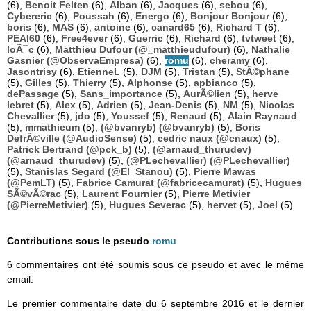
(6),
Benoit Felten
(6),
Alban
(6),
Jacques
(6),
sebou
(6),
Cybereric
(6),
Poussah
(6),
Energo
(6),
Bonjour Bonjour
(6),
boris
(6),
MAS
(6),
antoine
(6),
canard65
(6),
Richard T
(6),
PEAI60
(6),
Free4ever
(6),
Guerric
(6),
Richard
(6),
tvtweet
(6),
loÃ¯c
(6),
Matthieu Dufour (@_matthieudufour)
(6),
Nathalie
Gasnier (@ObservaEmpresa)
(6),
romu
(6),
cheramy
(6),
Jasontrisy
(6),
EtienneL
(5),
DJM
(5),
Tristan
(5),
StÃ©phane
(5),
Gilles
(5),
Thierry
(5),
Alphonse
(5),
apbianco
(5),
dePassage
(5),
Sans_importance
(5),
AurÃ©lien
(5),
herve
lebret
(5),
Alex
(5),
Adrien
(5),
Jean-Denis
(5),
NM
(5),
Nicolas
Chevallier
(5),
jdo
(5),
Youssef
(5),
Renaud
(5),
Alain Raynaud
(5),
mmathieum
(5),
(@bvanryb) (@bvanryb)
(5),
Boris
DefrÃ©ville (@AudioSense)
(5),
cedric naux (@cnaux)
(5),
Patrick Bertrand (@pck_b)
(5),
(@arnaud_thurudev)
(@arnaud_thurudev)
(5),
(@PLechevallier) (@PLechevallier)
(5),
Stanislas Segard (@El_Stanou)
(5),
Pierre Mawas
(@PemLT)
(5),
Fabrice Camurat (@fabricecamurat)
(5),
Hugues
SÃ©vÃ©rac
(5),
Laurent Fournier
(5),
Pierre Metivier
(@PierreMetivier)
(5),
Hugues Severac
(5),
hervet
(5),
Joel
(5)
Contributions sous le pseudo
romu
6 commentaires ont été soumis sous ce pseudo et avec le même
email.
Le premier commentaire date du 6 septembre 2016 et le dernier