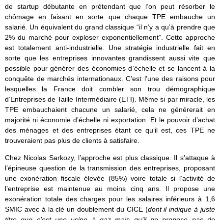
de startup débutante en prétendant que l’on peut résorber le
chômage en faisant en sorte que chaque TPE embauche un
salarié. Un équivalent du grand classique “il n’y a qu’à prendre que
2% du marché pour exploser exponentiellement”. Cette approche
est totalement anti-industrielle. Une stratégie industrielle fait en
sorte que les entreprises innovantes grandissent aussi vite que
possible pour générer des économies d’échelle et se lancent à la
conquête de marchés internationaux. C’est l’une des raisons pour
lesquelles la France doit combler son trou démographique
d’Entreprises de Taille Intermédiaire (ETI). Même si par miracle, les
TPE embauchaient chacune un salarié, cela ne générerait en
majorité ni économie d’échelle ni exportation. Et le pouvoir d’achat
des ménages et des entreprises étant ce qu’il est, ces TPE ne
trouveraient pas plus de clients à satisfaire.
Chez Nicolas Sarkozy, l’approche est plus classique. Il s’attaque à
l’épineuse question de la transmission des entreprises, proposant
une exonération fiscale élevée (85%) voire totale si l’activité de
l’entreprise est maintenue au moins cinq ans. Il propose une
exonération totale des charges pour les salaires inférieurs à 1,6
SMIC avec à la clé un doublement du CICE (
dont il indique à juste
titre que c’est une usine à gaz mais qu’il ne propose pas de