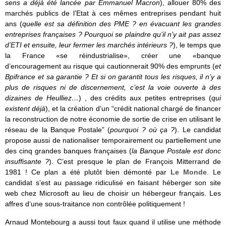
sens a déjà été lancée par Emmanuel Macron
), allouer 80% des
marchés publics de l’Etat à ces mêmes entreprises pendant huit
ans (
quelle est sa définition des PME ? en évacuant les grandes
entreprises françaises ? Pourquoi se plaindre qu’il n’y ait pas assez
d’ETI et ensuite, leur fermer les marchés intérieurs ?
), le temps que
la France «se réindustrialise», créer une «banque
d’encouragement au risque qui cautionnerait 90% des emprunts (
et
Bpifrance et sa garantie ? Et si on garantit tous les risques, il n’y a
plus de risques ni de discernement, c’est la voie ouverte à des
dizaines de Heulliez…
) , des crédits aux petites entreprises (
qui
existent déjà
), et la création d’un “crédit national chargé de financer
la reconstruction de notre économie de sortie de crise en utilisant le
réseau de la Banque Postale” (
pourquoi ? où ça ?
). Le candidat
propose aussi de nationaliser temporairement ou partiellement une
des cinq grandes banques françaises (
la Banque Postale est donc
insuffisante ?
). C’est presque le plan de François Mitterrand de
1981 ! Ce plan a été plutôt bien démonté par
Le Monde
. Le
candidat s’est au passage ridiculisé en faisant héberger son site
web chez Microsoft au lieu de choisir un hébergeur français. Les
affres d’une sous-traitance non contrôlée politiquement !
Arnaud Montebourg a aussi tout faux quand il utilise une méthode