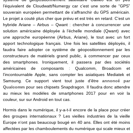
l’équivalent de Cloudwatt/Numergy car c’est une sorte de “GPS”
souverain européen permettant de s’affranchir du GPS américain.
Le projet a couté plus cher que prévu et est très en retard. C’est un
hybride Ariane – Airbus – Qwant : chercher à concurrencer une
solution américaine déployée à l’échelle mondiale (Qwant) avec
une approche européenne (Airbus, Ariane), le tout avec un fort
apport technologique français. Une fois les satellites déployés, il
faudra faire adopter ce système de géopositionnement par les
constructeurs de matériels grand public, à commencer par ceux
des smartphones. Ironiquement, il passera par des sociétés
américaines de composants : Qualcomm, Broadcom et
l’incontournable Apple, sans compter les asiatiques Mediatek et
Samsung. Ce support vient tout juste d’être
annoncé par
Qualcomm
pour ses chipsets Snapdragon. Il faudra donc attendre
au mieux les modèles de smartphones 2017 pour en voir la
couleur, sur sur Android en tout cas.
Hormis dans le numérique, il y-a-t-il encore de la place pour créer
des groupes internationaux ? Les vieilles industries de la vieille
Europe n‘ont pas beaucoup bougé en 40 ans. Elles ont été moins
affectées par les chamboulements du numérique qui scale mieux et