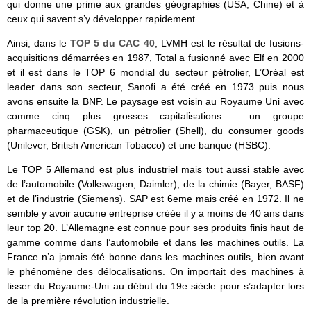
qui donne une prime aux grandes géographies (USA, Chine) et à
ceux qui savent s’y développer rapidement.
Ainsi, dans le
TOP 5 du CAC 40
, LVMH est le résultat de fusions-
acquisitions démarrées en 1987, Total a fusionné avec Elf en 2000
et il est dans le TOP 6 mondial du secteur pétrolier, L’Oréal est
leader dans son secteur, Sanofi a été créé en 1973 puis nous
avons ensuite la BNP. Le paysage est voisin au Royaume Uni avec
comme cinq plus grosses capitalisations : un groupe
pharmaceutique (GSK), un pétrolier (Shell), du consumer goods
(Unilever, British American Tobacco) et une banque (HSBC).
Le TOP 5 Allemand est plus industriel mais tout aussi stable avec
de l’automobile (Volkswagen, Daimler), de la chimie (Bayer, BASF)
et de l’industrie (Siemens). SAP est 6eme mais créé en 1972. Il ne
semble y avoir aucune entreprise créée il y a moins de 40 ans dans
leur top 20. L’Allemagne est connue pour ses produits finis haut de
gamme comme dans l’automobile et dans les machines outils. La
France n’a jamais été bonne dans les machines outils, bien avant
le phénomène des délocalisations. On importait des machines à
tisser du Royaume-Uni au début du 19e siècle pour s’adapter lors
de la première révolution industrielle.