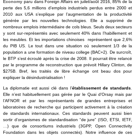
Economy
paru dans Foreign Affairs en juilet/août 2016, 85% de la
perte des 5,6 millions d’emplois industriels perdus entre 2000 et
2010 aux USA s’explique par l’augmentation de la productivité
générée par les nouvelles technologies. Elle a supprimé de
nombreux emplois intermédiaire de cols bleus. Seuls deux secteurs
y sont sur-représentés avec seulement 40% dans l’habillement et
les meubles. Et les importations chinoises représentent que 2,6%
du PIB US. Le tout dans une situation où seulement 1/3 de la
population a une formation de niveau college (BAC+2). De surcroît,
le BTP s’est écroulé après la crise de 2008. Il pourrait être relancé
par le programme de reconstruction que prévoit Hillary Clinton, de
$275B. Bref, les traités de libre échange ont beau dos pour
expliquer la désindustrialisation !
La diplomatie est aussi clé dans l’
établissement de standards
.
Elle n’est habituellement pas gérée par le Quai d’Orsay mais par
l’AFNOR et par les représentants de grandes entreprises et
laboratoires de recherche qui participent activement à la création
de standards internationaux. Ces standards peuvent aussi bien
sortir d’organismes de standardisation “de jure” (ISO, ETSI, IETF,
…) que de consortiums industriels (3GPP, Open Connectivity
Foundation dans les objets connectés). Notre influence de ces