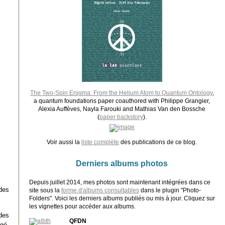
The Two-Spin Enigma: From the Helium Atom to Quantum Ontology
,
a quantum foundations paper coauthored with Philippe Grangier,
Alexia Auffèves, Nayla Farouki and Mathias Van den Bossche
(
paper backstory
).
Voir aussi la
liste complète
des publications de ce blog.
Derniers albums photos
Depuis juillet 2014, mes photos sont maintenant intégrées dans ce
 des
site sous la
forme d'albums consultables
dans le plugin "Photo-
Folders". Voici les derniers albums publiés ou mis à jour. Cliquez sur
les vignettes pour accéder aux albums.
 des
QFDN
agé.