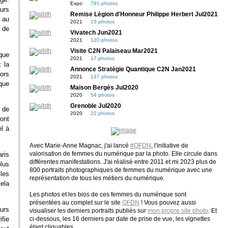
Expo
791 photos
eurs
Remise Légion d'Honneur Philippe Herbert Jul2021
 au
2021
15 photos
 de
Vivatech Jun2021
2021
120 photos
Visite C2N Palaiseau Mar2021
que
2021
17 photos
: la
Annonce Stratégie Quantique C2N Jan2021
ors
2021
137 photos
que
Maison Bergès Jul2020
2020
54 photos
Grenoble Jul2020
t de
2020
22 photos
ont
l à
Avec Marie-Anne Magnac, j'ai lancé
#QFDN
, l'initiative de
valorisation de femmes du numérique par la photo. Elle circule dans
ris
différentes manifestations. J'ai réalisé entre 2011 et mi 2023 plus de
lus
800 portraits photographiques de femmes du numérique avec une
les
représentation de tous les métiers du numérique.
cela
Les photos et les bios de ces femmes du numérique sont
présentées au complet sur le site
QFDN
! Vous pouvez aussi
urs
visualiser les derniers portraits publiés sur
mon propre site photo
. Et
fie
ci-dessous, les 16 derniers par date de prise de vue, les vignettes
étant cliquables.