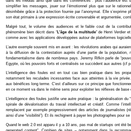
dans les médias ainsi que dans les conférences : plus l’audience est large
simplifier les messages, jouer sur l’émotionnel plus que sur le rationne
désinhibée grâce à la protection fournie par l’anonymat. Elle s’exprime 
son état primaire à une expression écrite convenable et argumentée, combi
Malgré tout, le volume des audiences et le faible cout de la contrib
phénomène bien décrit dans “
L’âge de la multitude
” de Henri Verdier e
comme avec les applications développées autour de plateformes logiciell
L’autre exemple souvent mis en avant : les révolutions arabes qui auraien
à la diffusion de la contestation auprès d’une partie de la populatio
fondamentalisme dans de nombreux pays. Jeremy Rifkin parle de “pouvoir 
Egypte, où les pouvoirs forts et centralisés se succèdent aux autres (cf
p
L’intelligence des foules est en tout cas bien pratique dans les propa
notamment les reculades incessantes face aux atteintes à la vie privée. 
aux bénéfices long terme. C’est d’ailleurs sur ce principe que fonction
en ce moment va dans le même sens pour exploiter les réflexes de base et
L’intelligence des foules justifie une autre pratique : la généralisation 
spirale de dévalorisation du travail intellectuel et créatif. Comme l’i
remplacent par exemple progressivement des articles de journalistes (ré
ainsi d’une “visibilité”). Et ils rechignent à payer les photographes pour s
Quand le web 2.0 est apparu il y a 10 ans, pas mal de startups ont été be
generated content”. Combien de sites – notamment dans la recommand