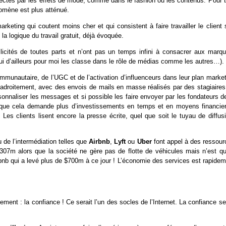
affectés par les effets de mode, comme dans le fashion ou les contenus. Pour 
omène est plus atténué.
ting qui coutent moins cher et qui consistent à faire travailler le client s
 la logique du travail gratuit, déjà évoquée.
ollicités de toutes parts et n’ont pas un temps infini à consacrer aux marqu
 qui d’ailleurs pour moi les classe dans le rôle de médias comme les autres…).
mmunautaire, de l’UGC et de l’activation d’influenceurs dans leur plan market
adroitement, avec des envois de mails en masse réalisés par des stagiaires
rsonnaliser les messages et si possible les faire envoyer par les fondateurs d
t que cela demande plus d’investissements en temps et en moyens financier
 Les clients lisent encore la presse écrite, quel que soit le tuyau de diffus
 de l’intermédiation telles que
Airbnb
,
Lyft
ou
Uber
font appel à des ressour
$307m alors que la société ne gère pas de flotte de véhicules mais n’est qu
rbnb qui a levé plus de $700m à ce jour ! L’économie des services est rapide
t : la confiance ! Ce serait l’un des socles de l’Internet. La confiance ser