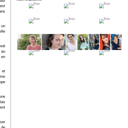
faut
est
ans
 un
elle
ibué
 au
 en
 et
rme
ppe
 une
ias
ent
user
 de