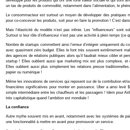
développé pour les produits qui ont une forte valeur sociale et qui sont 
un tas de produits de commodité, notamment dans l’alimentation, le phén
Le consommacteur est surtout un moyen de développer des pratiques marke
pour co-concevoir les produits, soit pour en faire la promotion ! C’est dans
Mais l’élasticité du modèle n’est pas infinie. Les “influenceurs” sont s
Surtout si leur rôle d’influenceur n’est pas une activité à plein temps (ce
Nombre de startups commettent ainsi l’erreur d’intégrer uniquement du co
avec quasiment zéro budget. Elles le font très souvent extrêmement mal
des agences de relations publiques alors qu’il faudrait mieux cibler et pe
startup ! Elles oublient aussi que marketing mix est plus complexe, e
Elles oublient aussi plus simplement les relations presse traditionnelles.
papier ou numérique !
Même les innovations de services qui reposent sur de la contribution et/ou
financières significatives pour monter en puissance. Uber a ainsi levé 
simple intermédiaire entre les chauffeurs et les passagers ! Idem pour Ai
très capitalistique quand l’ambition est mondiale !
La confiance
Autre mythe souvent mis en avant, notamment avec les systèmes de paiemen
une fonctionnalité à mettre en avant pour promouvoir un service.