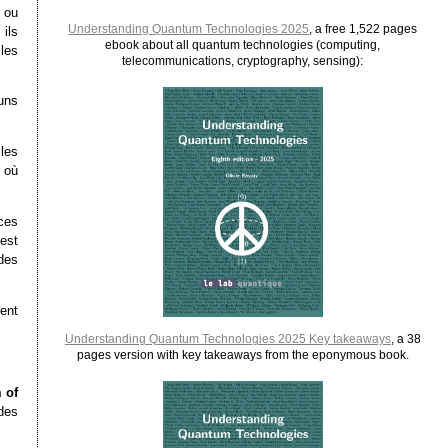
 ou
Understanding Quantum Technologies 2025
, a free 1,522 pages
ils
ebook about all quantum technologies (computing,
les
telecommunications, cryptography, sensing):
uns
les
 où
ces
est
des
ent
Understanding Quantum Technologies 2025 Key takeaways
, a 38
pages version with key takeaways from the eponymous book.
 of
 des