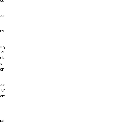
tout
oit
es.
ing
 ou
e la
s !
ion,
ces
’un
ment
ait