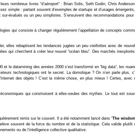
urs nombreux livres “d’aéroport” : Brian Solis, Seth Godin, Chris Anderson
sez simple : partant souvent d’exemples de startups et d’usages émergents, 
 sur-évalués ou un peu simplistes. S’ensuivent des recommandations pour 
ologies qui consiste à changer régulièrement l’appellation de concepts comm
r, elles rebaptisent les tendances jugées un peu vieillottes avec de nouvel
blies qui cherchent à créer leur nouvel “océan bleu”. Des marchés inexplorés
90 et le datamining des années 2000 s’est transformé en “big data”, les nuan
rketeurs technologiques ont le secret. La domotique ? On n’en parle plus, c’
l’Internet des objets ! C’est la même chose, en plus mieux ! Certes, avec 
.
t économiques qui construisent à elles-seules des mythes. Le tout est souv
gulièrement remis sur le couvert. Il a été notamment lancé dans “
The wisdom
elève souvent de la force du nombre et de la statistique. Cela valide plutôt
ements ou de l’intelligence collective qualitative.