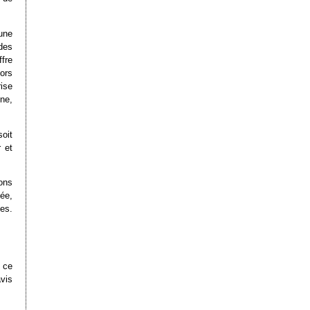
une
 des
ffre
ors
ise
ne,
oit
 et
ons
ée,
tes.
 ce
vis