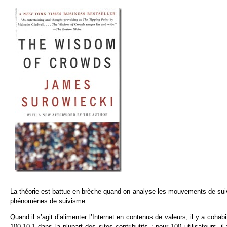
La théorie est battue en brèche quand on analyse les mouvements de suivis
phénomènes de suivisme.
Quand il s’agit d’alimenter l’Internet en contenus de valeurs, il y a cohab
100-10-1 dans la plupart des sites contributifs : pour 100 utilisateurs, i