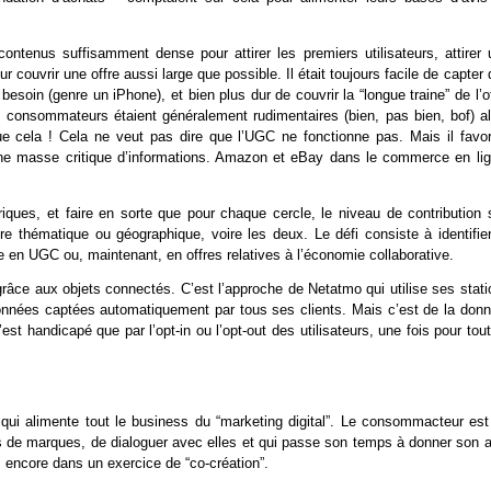
 contenus suffisamment dense pour attirer les premiers utilisateurs, attirer 
 couvrir une offre aussi large que possible. Il était toujours facile de capter
soin (genre un iPhone), et bien plus dur de couvrir la “longue traine” de l’o
 consommateurs étaient généralement rudimentaires (bien, pas bien, bof) al
ue cela ! Cela ne veut pas dire que l’UGC ne fonctionne pas. Mais il favor
ne masse critique d’informations. Amazon et eBay dans le commerce en lig
iques, et faire en sorte que pour chaque cercle, le niveau de contribution s
re thématique ou géographique, voire les deux. Le défi consiste à identifier
 en UGC ou, maintenant, en offres relatives à l’économie collaborative.
grâce aux objets connectés. C’est l’approche de Netatmo qui utilise ses stati
données captées automatiquement par tous ses clients. Mais c’est de la donn
st handicapé que par l’opt-in ou l’opt-out des utilisateurs, une fois pour tou
 qui alimente tout le business du “marketing digital”. Le consommacteur est
its de marques, de dialoguer avec elles et qui passe son temps à donner son a
s encore dans un exercice de “co-création”.