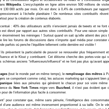
 dans
Wikipedia
. L’encyclopédie en ligne attire environ 500 millions de visit
ont 130 000 actifs par mois. On est donc à 0,4% de contributeurs par rapport
ressionnant à l’échelle planétaire ! De nombreux sites contributifs rêvent
urtout pour la création de contenus élaborés.
entué : 40% des utilisateurs actifs n’envoient jamais de tweets et ne font 
o est élevé par rapport aux autres sites contributifs. Pour une raison simple 
r énormément les méninges ! Surtout quand on sait qu’elle atteint des pics l
i de lire les forums de discussions dans n’importe quel média pour constater 
de parfois où penche l’équilibre tellement cette dernière est visible !
’ils présentent la particularité de pouvoir se renouveler plus fréquemment e
uence et le Klout y contribuent. Cet élitisme cherche des portes-voie qui v
s schémas anciens “influenceurs/influencé” et ne font pas plus qu’avant appe
lages
(tout le monde part en même temps), le
remplissage des métros
à Pa
agers se comportent comme cela), les astuces marketing qui s’appuient bien p
e panique
liées aux pénuries qui génèrent le chacun pour soi voire même 
udience du
New York Times
migre vers
Buzzfeed
, il n’est pas évident que 
e pour de l’information plus facile à consommer.
pont” pour constater que, même sans pénurie, l’intelligence des consommate
el d’une audience est même inversement proportionnel à sa taille. On le véri