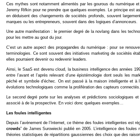
Ces mythes sont notamment alimentés par les gourous du numérique et le
Jeremy Rifkin pour ne prendre que quelques exemples. Le principe est as
en déduisent des changements de sociétés profonds, souvent largement
marques ou les entrepreneurs, souvent dans des logiques d’annonceurs.
Une autre manifestation : le premier degré de la novlang dans les techn
pour les mettre au gout du jour.
C’est un autre aspect des propagandes du numérique : pour se renouvele
terminologies. Ce sont souvent des initiatives marketing de sociétés éta
elles pourraient devenir ou redevenir leaders.
Ainsi, le SaaS est devenu cloud, la business intelligence des années 19
entre l’avant et l’après relevant d’une épistémologie dont seuls les ma
péché et symbole d’échec. On est passé à la maison intelligente et à 
évolutions technologiques comme la prolifération des capteurs connectés
Le second degré porte sur les analyses et prédictions sociologiques e
associé à de la prospective. En voici donc quelques exemples…
Les foules intelligentes
Depuis l’avènement de l’Internet, ce thème des foules intelligentes est ré
crowds
” de James Surowiecki publié en 2005. L’intelligence des foules r
théories statistiques de répartitions gaussiennes des choix que des raisonn