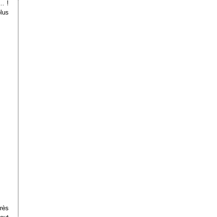
0… !
lus
rès