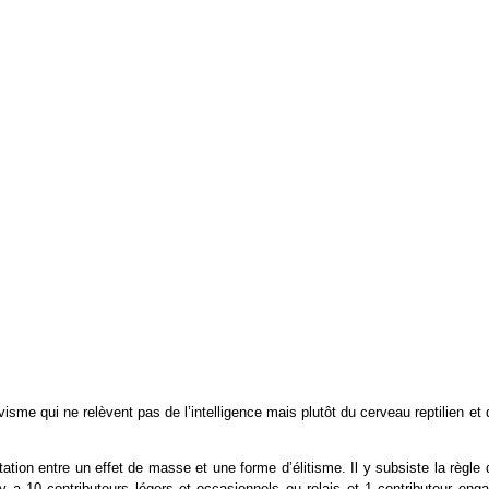
me qui ne relèvent pas de l’intelligence mais plutôt du cerveau reptilien et
itation entre un effet de masse et une forme d’élitisme. Il y subsiste la règle
l y a 10 contributeurs légers et occasionnels ou relais et 1 contributeur eng