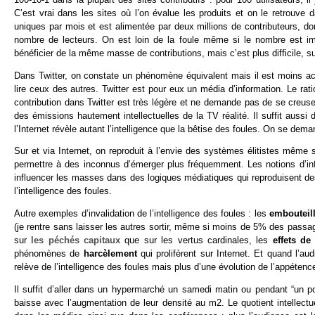
C’est vrai dans les sites où l’on évalue les produits et on le retrouve
uniques par mois et est alimentée par deux millions de contributeurs, d
nombre de lecteurs. On est loin de la foule même si le nombre est imp
bénéficier de la même masse de contributions, mais c’est plus difficile, s
Dans Twitter, on constate un phénomène équivalent mais il est moins acc
lire ceux des autres. Twitter est pour eux un média d’information. Le rati
contribution dans Twitter est très légère et ne demande pas de se creuse
des émissions hautement intellectuelles de la TV réalité. Il suffit auss
l’Internet révèle autant l’intelligence que la bêtise des foules. On se deman
Sur et via Internet, on reproduit à l’envie des systèmes élitistes même s
permettre à des inconnus d’émerger plus fréquemment. Les notions d’infl
influencer les masses dans des logiques médiatiques qui reproduisent de
l’intelligence des foules.
Autre exemples d’invalidation de l’intelligence des foules : les
embouteil
(je rentre sans laisser les autres sortir, même si moins de 5% des pass
sur
les péchés capitaux
que sur les vertus cardinales, les
effets d
phénomènes de
harcèlement
qui prolifèrent sur Internet. Et quand l’a
relève de l’intelligence des foules mais plus d’une évolution de l’appétenc
Il suffit d’aller dans un hypermarché un samedi matin ou pendant “un 
baisse avec l’augmentation de leur densité au m2. Le quotient intellectu