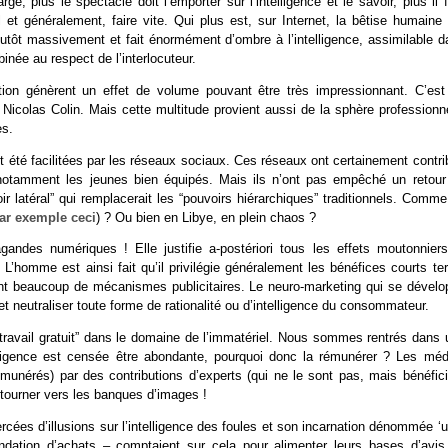
, plus le spectacle doit l’emporter sur l’intelligence et le savoir, plus il 
l et généralement, faire vite. Qui plus est, sur Internet, la bêtise humaine 
plutôt massivement et fait énormément d’ombre à l’intelligence, assimilable d
née au respect de l’interlocuteur.
ution génèrent un effet de volume pouvant être très impressionnant. C’est
t Nicolas Colin. Mais cette multitude provient aussi de la sphère professionn
es.
t été facilitées par les réseaux sociaux. Ces réseaux ont certainement contr
n, notamment les jeunes bien équipés. Mais ils n’ont pas empêché un retour
latéral” qui remplacerait les “pouvoirs hiérarchiques” traditionnels. Comme
ar exemple ceci
) ? Ou bien en Libye, en plein chaos ?
gandes numériques ! Elle justifie a-postériori tous les effets moutonniers
L’homme est ainsi fait qu’il privilégie généralement les bénéfices courts te
nent beaucoup de mécanismes publicitaires. Le neuro-marketing qui se dévelo
 neutraliser toute forme de rationalité ou d’intelligence du consommateur.
du “travail gratuit” dans le domaine de l’immatériel. Nous sommes rentrés dans
ntelligence est censée être abondante, pourquoi donc la rémunérer ? Les méd
munérés) par des contributions d’experts (qui ne le sont pas, mais bénéfici
e tourner vers les banques d’images !
rcées d’illusions sur l’intelligence des foules et son incarnation dénommée ‘
ation d’achats – comptaient sur cela pour alimenter leurs bases d’avis