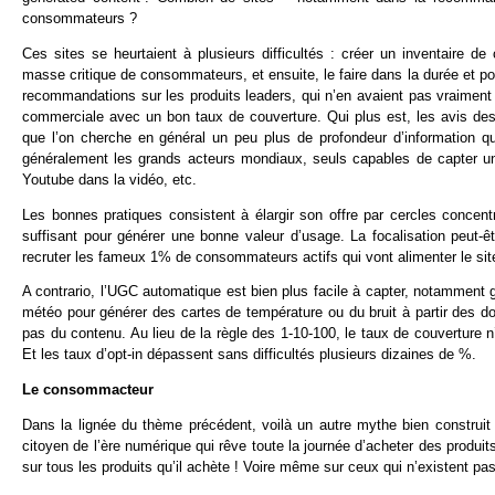
consommateurs ?
Ces sites se heurtaient à plusieurs difficultés : créer un inventaire de
masse critique de consommateurs, et ensuite, le faire dans la durée et pour
recommandations sur les produits leaders, qui n’en avaient pas vraiment be
commerciale avec un bon taux de couverture. Qui plus est, les avis des
que l’on cherche en général un peu plus de profondeur d’information q
généralement les grands acteurs mondiaux, seuls capables de capter u
Youtube dans la vidéo, etc.
Les bonnes pratiques consistent à élargir son offre par cercles concentr
suffisant pour générer une bonne valeur d’usage. La focalisation peut-êt
recruter les fameux 1% de consommateurs actifs qui vont alimenter le site
A contrario, l’UGC automatique est bien plus facile à capter, notamment 
météo pour générer des cartes de température ou du bruit à partir des 
pas du contenu. Au lieu de la règle des 1-10-100, le taux de couverture n’e
Et les taux d’opt-in dépassent sans difficultés plusieurs dizaines de %.
Le consommacteur
Dans la lignée du thème précédent, voilà un autre mythe bien construit
citoyen de l’ère numérique qui rêve toute la journée d’acheter des produ
sur tous les produits qu’il achète ! Voire même sur ceux qui n’existent pa