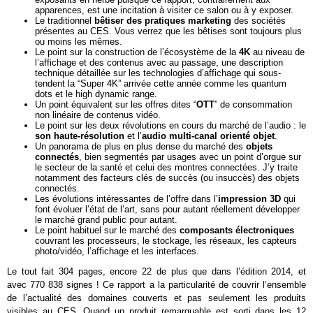
apparences, est une incitation à visiter ce salon ou à y exposer.
Le traditionnel
bêtiser des pratiques marketing
des sociétés
présentes au CES. Vous verrez que les bêtises sont toujours plus
ou moins les mêmes.
Le point sur la construction de l’écosystème de la
4K
au niveau de
l’affichage et des contenus avec au passage, une description
technique détaillée sur les technologies d’affichage qui sous-
tendent la “Super 4K” arrivée cette année comme les quantum
dots et le high dynamic range.
Un point équivalent sur les offres dites “
OTT
” de consommation
non linéaire de contenus vidéo.
Le point sur les deux révolutions en cours du marché de l’audio : le
son haute-résolution
et l’
audio multi-canal orienté objet
.
Un panorama de plus en plus dense du marché des
objets
connectés
, bien segmentés par usages avec un point d’orgue sur
le secteur de la santé et celui des montres connectées. J’y traite
notamment des facteurs clés de succès (ou insuccès) des objets
connectés.
Les évolutions intéressantes de l’offre dans l’
impression 3D
qui
font évoluer l’état de l’art, sans pour autant réellement développer
le marché grand public pour autant.
Le point habituel sur le marché des
composants électroniques
couvrant les processeurs, le stockage, les réseaux, les capteurs
photo/vidéo, l’affichage et les interfaces.
Le tout fait 304 pages, encore 22 de plus que dans l’édition 2014, et
avec 770 838 signes ! Ce rapport a la particularité de couvrir l’ensemble
de l’actualité des domaines couverts et pas seulement les produits
visibles au CES. Quand un produit remarquable est sorti dans les 12