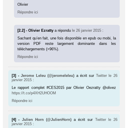
Olivier
Répondre ici
[2.2] - Olivier Ezratty
a répondu
le 26 janvier 2015
:
Sachant qu’en fait, une fois disponible en epub ou mobi, la
version PDF reste largement dominante dans les
téléchargements (>96%).
Répondre ici
[3] -
Jerome Leleu (@jeromeleleu)
a écrit sur
Twitter
le 26
janvier 2015
:
Le rapport complet #CES2015 par Olivier Oezratty @olivez
https://t.co/p4XH2UHOOM
Répondre ici
[4] -
Julien Horn (@JulienHorn)
a écrit sur
Twitter
le 26
janvier 2015
: