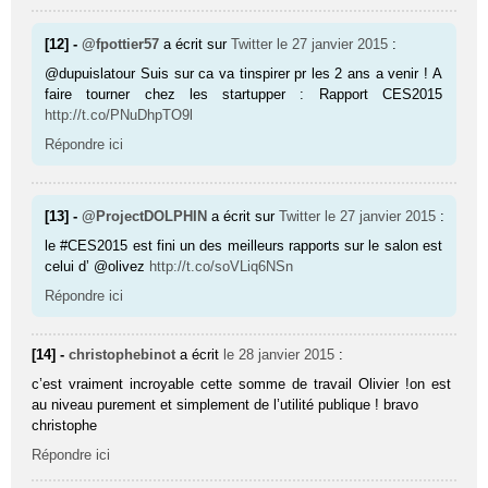
[12] -
@fpottier57
a écrit sur
Twitter
le 27 janvier 2015
:
@dupuislatour Suis sur ca va tinspirer pr les 2 ans a venir ! A
faire tourner chez les startupper : Rapport CES2015
http://t.co/PNuDhpTO9l
Répondre ici
[13] -
@ProjectDOLPHIN
a écrit sur
Twitter
le 27 janvier 2015
:
le #CES2015 est fini un des meilleurs rapports sur le salon est
celui d’ @olivez
http://t.co/soVLiq6NSn
Répondre ici
[14] -
christophebinot
a écrit
le 28 janvier 2015
:
c’est vraiment incroyable cette somme de travail Olivier !on est
au niveau purement et simplement de l’utilité publique ! bravo
christophe
Répondre ici