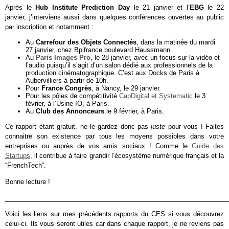
Après le
Hub Institute Prediction Day
le 21 janvier et l’
EBG
le 22
janvier, j’interviens aussi dans quelques conférences ouvertes au public
par inscription et notamment :
Au
Carrefour des Objets Connectés
, dans la matinée du mardi
27 janvier, chez Bpifrance boulevard Haussmann.
Au
Paris Images Pro
, le 28 janvier, avec un focus sur la vidéo et
l’audio puisqu’il s’agit d’un salon dédié aux professionnels de la
production cinématographique. C’est aux Docks de Paris à
Aubervilliers à partir de 10h.
Pour
France Congrès
, à Nancy, le 29 janvier.
Pour les pôles de compétitivité
CapDigital et Systematic
le 3
février, à l’Usine IO, à Paris.
Au
Club des Annonceurs
le 9 février, à Paris.
Ce rapport étant gratuit, ne le gardez donc pas
juste
pour vous ! Faites
connaitre son existence par tous les moyens possibles dans votre
entreprises ou auprès de vos amis sociaux ! Comme le
Guide des
Startups
, il contribue à faire grandir l’écosystème numérique français et la
“FrenchTech”.
Bonne lecture !
______________________________________________________________
Voici les liens sur mes précédents rapports du CES si vous découvrez
celui-ci. Ils vous seront utiles car dans chaque rapport, je ne reviens pas