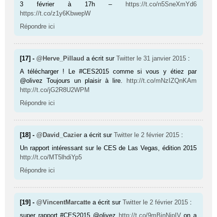
3 février à 17h –
https://t.co/n5SneXmYd6
https://t.co/z1y6KbwepW
Répondre ici
[17] -
@Herve_Pillaud
a écrit sur
Twitter
le 31 janvier 2015
:
A télécharger ! Le #CES2015 comme si vous y étiez par
@olivez Toujours un plaisir à lire.
http://t.co/mNzIZQnKAm
http://t.co/jG2R8U2WPM
Répondre ici
[18] -
@David_Cazier
a écrit sur
Twitter
le 2 février 2015
:
Un rapport intéressant sur le CES de Las Vegas, édition 2015
http://t.co/MT5lhdiYp5
Répondre ici
[19] -
@VincentMarcatte
a écrit sur
Twitter
le 2 février 2015
:
super rapport #CES2015 @olivez
http://t.co/9mBinNjpIV
on a