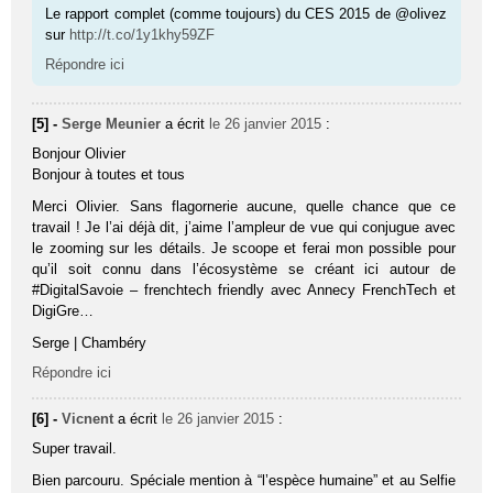
Le rapport complet (comme toujours) du CES 2015 de @olivez
sur
http://t.co/1y1khy59ZF
Répondre ici
[5] -
Serge Meunier
a écrit
le 26 janvier 2015
:
Bonjour Olivier
Bonjour à toutes et tous
Merci Olivier. Sans flagornerie aucune, quelle chance que ce
travail ! Je l’ai déjà dit, j’aime l’ampleur de vue qui conjugue avec
le zooming sur les détails. Je scoope et ferai mon possible pour
qu’il soit connu dans l’écosystème se créant ici autour de
#DigitalSavoie – frenchtech friendly avec Annecy FrenchTech et
DigiGre…
Serge | Chambéry
Répondre ici
[6] -
Vicnent
a écrit
le 26 janvier 2015
:
Super travail.
Bien parcouru. Spéciale mention à “l’espèce humaine” et au Selfie