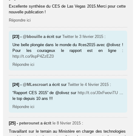
Excellente synthèse du CES de Las Vegas 2015.Merci pour cette
nouvelle publication !
Répondre ici
[23] -
@bbouille
a écrit sur
Twitter
le 3 février 2015
:
Une belle plongée dans le monde du #ces2015 avec @olivez !
Pour les courageux le rapport est en ligne :
http://t.co/9spP4ZzEZ0
Répondre ici
[24] -
@MLescroart
a écrit sur
Twitter
le 4 février 2015
:
“Rapport CES 2015” de @olivez sur
http://t.co/J0xFwoviTU
…
le top depuis 10 ans !!!
Répondre ici
[25] -
peterounet
a écrit
le 8 février 2015
:
Travaillant sur le terrain au Ministère en charge des technologies