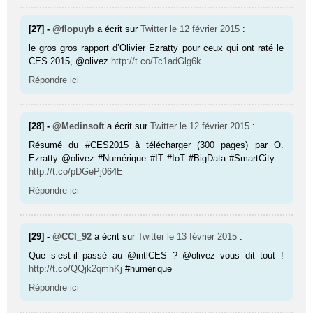
[27] -
@flopuyb
a écrit sur
Twitter
le 12 février 2015
:
le gros gros rapport d’Olivier Ezratty pour ceux qui ont raté le
CES 2015, @olivez
http://t.co/Tc1adGlg6k
Répondre ici
[28] -
@Medinsoft
a écrit sur
Twitter
le 12 février 2015
:
Résumé du #CES2015 à télécharger (300 pages) par O.
Ezratty @olivez #Numérique #IT #IoT #BigData #SmartCity…
http://t.co/pDGePj064E
Répondre ici
[29] -
@CCI_92
a écrit sur
Twitter
le 13 février 2015
:
Que s’est-il passé au @intlCES ? @olivez vous dit tout !
http://t.co/QQjk2qmhKj
#numérique
Répondre ici