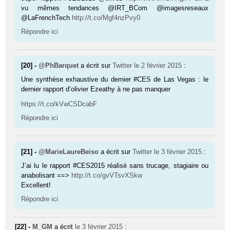
vu mêmes tendances @IRT_BCom @imagesreseaux
@LaFrenchTech
http://t.co/Mgf4nzPvy0
Répondre ici
[20] -
@PhBarquet
a écrit sur
Twitter
le 2 février 2015
:
Une synthèse exhaustive du dernier #CES de Las Vegas : le
dernier rapport d’olivier Ezeathy à ne pas manquer
https://t.co/kVwCSDcabF
Répondre ici
[21] -
@MarieLaureBeiso
a écrit sur
Twitter
le 3 février 2015
:
J’ai lu le rapport #CES2015 réalisé sans trucage, stagiaire ou
anabolisant ==>
http://t.co/gvVTsvXSkw
Excellent!
Répondre ici
[22] -
M_GM
a écrit
le 3 février 2015
: