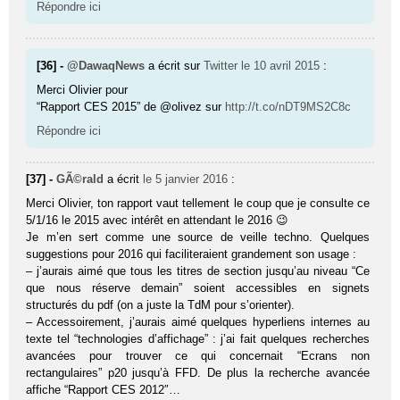
Répondre ici
[36] -
@DawaqNews
a écrit sur
Twitter
le 10 avril 2015
:
Merci Olivier pour
“Rapport CES 2015” de @olivez sur
http://t.co/nDT9MS2C8c
Répondre ici
[37] -
GÃ©rald
a écrit
le 5 janvier 2016
:
Merci Olivier, ton rapport vaut tellement le coup que je consulte ce
5/1/16 le 2015 avec intérêt en attendant le 2016 😉
Je m’en sert comme une source de veille techno. Quelques
suggestions pour 2016 qui faciliteraient grandement son usage :
– j’aurais aimé que tous les titres de section jusqu’au niveau “Ce
que nous réserve demain” soient accessibles en signets
structurés du pdf (on a juste la TdM pour s’orienter).
– Accessoirement, j’aurais aimé quelques hyperliens internes au
texte tel “technologies d’affichage” : j’ai fait quelques recherches
avancées pour trouver ce qui concernait “Ecrans non
rectangulaires” p20 jusqu’à FFD. De plus la recherche avancée
affiche “Rapport CES 2012″…