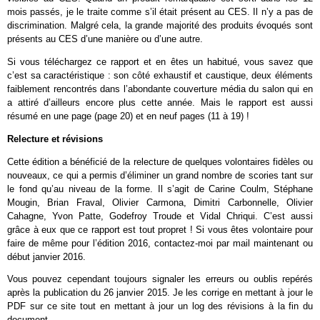
mois passés, je le traite comme s’il était présent au CES. Il n’y a pas de
discrimination. Malgré cela, la grande majorité des produits évoqués sont
présents au CES d’une manière ou d’une autre.
Si vous téléchargez ce rapport et en êtes un habitué, vous savez que
c’est sa caractéristique : son côté exhaustif et caustique, deux éléments
faiblement rencontrés dans l’abondante couverture média du salon qui en
a attiré d’ailleurs encore plus cette année. Mais le rapport est aussi
résumé en une page (page 20) et en neuf pages (11 à 19) !
Relecture et révisions
Cette édition a bénéficié de la relecture de quelques volontaires fidèles ou
nouveaux, ce qui a permis d’éliminer un grand nombre de scories tant sur
le fond qu’au niveau de la forme. Il s’agit de Carine Coulm, Stéphane
Mougin, Brian Fraval, Olivier Carmona, Dimitri Carbonnelle, Olivier
Cahagne, Yvon Patte, Godefroy Troude et Vidal Chriqui. C’est aussi
grâce à eux que ce rapport est tout propret ! Si vous êtes volontaire pour
faire de même pour l’édition 2016, contactez-moi par mail maintenant ou
début janvier 2016.
Vous pouvez cependant toujours signaler les erreurs ou oublis repérés
après la publication du 26 janvier 2015. Je les corrige en mettant à jour le
PDF sur ce site tout en mettant à jour un log des révisions à la fin du
document.