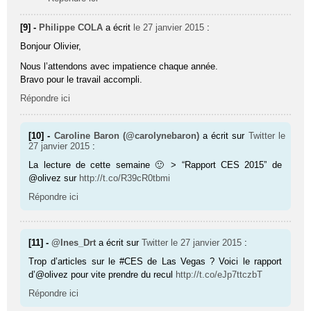
[9] -
Philippe COLA
a écrit
le 27 janvier 2015
:
Bonjour Olivier,
Nous l’attendons avec impatience chaque année.
Bravo pour le travail accompli.
Répondre ici
[10] -
Caroline Baron (@carolynebaron)
a écrit sur
Twitter
le
27 janvier 2015
:
La lecture de cette semaine 🙂 > “Rapport CES 2015” de
@olivez sur
http://t.co/R39cR0tbmi
Répondre ici
[11] -
@Ines_Drt
a écrit sur
Twitter
le 27 janvier 2015
:
Trop d’articles sur le #CES de Las Vegas ? Voici le rapport
d’@olivez pour vite prendre du recul
http://t.co/eJp7ttczbT
Répondre ici