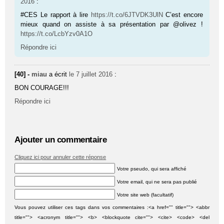
2016
:
#CES Le rapport à lire
https://t.co/6JTVDK3UlN
C’est encore
mieux quand on assiste à sa présentation par @olivez !
https://t.co/LcbYzv0A1O
Répondre ici
[40] -
miau
a écrit
le 7 juillet 2016
:
BON COURAGE!!!
Répondre ici
Ajouter un commentaire
Cliquez ici pour annuler cette réponse
Votre pseudo, qui sera affiché
Votre email, qui ne sera pas publié
Votre site web (facultatif)
Vous pouvez utiliser ces tags dans vos commentaires :<a href="" title=""> <abbr
title=""> <acronym title=""> <b> <blockquote cite=""> <cite> <code> <del