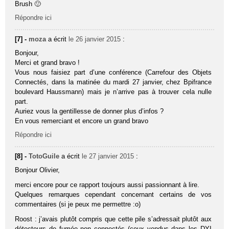
Brush 🙂
Répondre ici
[7] -
moza
a écrit
le 26 janvier 2015
:
Bonjour,
Merci et grand bravo !
Vous nous faisiez part d’une conférence (Carrefour des Objets
Connectés, dans la matinée du mardi 27 janvier, chez Bpifrance
boulevard Haussmann) mais je n’arrive pas à trouver cela nulle
part.
Auriez vous la gentillesse de donner plus d’infos ?
En vous remerciant et encore un grand bravo
Répondre ici
[8] -
TotoGuile
a écrit
le 27 janvier 2015
:
Bonjour Olivier,
merci encore pour ce rapport toujours aussi passionnant à lire.
Quelques remarques cependant concernant certains de vos
commentaires (si je peux me permettre :o)
Roost : j’avais plutôt compris que cette pile s’adressait plutôt aux
détecteurs de fumée non connectés (ceux vendus dans les DYI