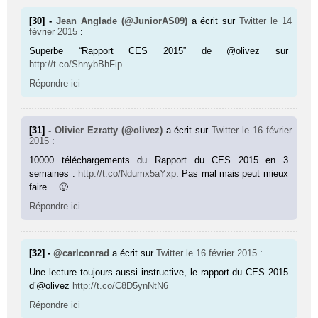
[30] -
Jean Anglade (@JuniorAS09)
a écrit sur
Twitter
le 14
février 2015
:
Superbe “Rapport CES 2015” de @olivez sur
http://t.co/ShnybBhFip
Répondre ici
[31] -
Olivier Ezratty (@olivez)
a écrit sur
Twitter
le 16 février
2015
:
10000 téléchargements du Rapport du CES 2015 en 3
semaines :
http://t.co/Ndumx5aYxp
. Pas mal mais peut mieux
faire… 🙂
Répondre ici
[32] -
@carlconrad
a écrit sur
Twitter
le 16 février 2015
:
Une lecture toujours aussi instructive, le rapport du CES 2015
d’@olivez
http://t.co/C8D5ynNtN6
Répondre ici