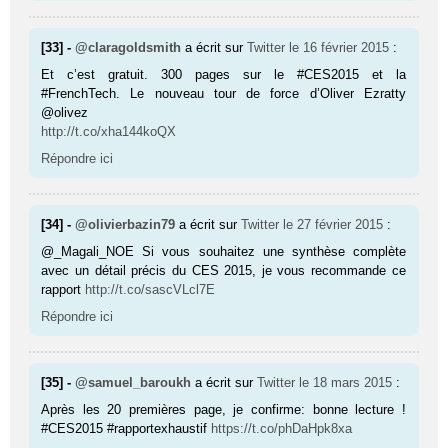
[33] -
@claragoldsmith
a écrit sur
Twitter
le 16 février 2015
:
Et c’est gratuit. 300 pages sur le #CES2015 et la
#FrenchTech. Le nouveau tour de force d’Oliver Ezratty
@olivez
http://t.co/xha144koQX
Répondre ici
[34] -
@olivierbazin79
a écrit sur
Twitter
le 27 février 2015
:
@_Magali_NOE Si vous souhaitez une synthèse complète
avec un détail précis du CES 2015, je vous recommande ce
rapport
http://t.co/sascVLcl7E
Répondre ici
[35] -
@samuel_baroukh
a écrit sur
Twitter
le 18 mars 2015
:
Après les 20 premières page, je confirme: bonne lecture !
#CES2015 #rapportexhaustif
https://t.co/phDaHpk8xa