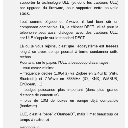
supporter la technologie ULE (et donc les capteurs ULE)
par upgrade du firmware, pour supporter cette nouvelle
stack.
Tout comme Zigbee et Z-wave, il faut bien sûr un
composant compatible. Là, le chipset DECT utilisé pour la
téléphonie peut aussi dialoguer avec des capteurs ULE,
car ULE s’appuie sur le standard DECT.
Là ou je vous rejoins, c’est que l’écosystème est trèeees
long à se créer, ce qui pourrait à terme condamner cette
techno.
Pourtant, sur le papier, l’ULE a beaucoup d’avantages:
– cout assez minime
– fréquence dédiée (1.9GHz) vs Zigbee en 2.4GHz (WiFi,
Bluetooth) et Z-Wave en 868MHz (IO, KNX, WMBUS,
EnOcean, …)
– budget puissance plus important (donc plus grande
distance de couverture)
– plus de 10M de boxes en europe déjà compatible
(hardware).
ULE, c’est le “bébé” d’Orange/DT, mais il met beaucoup de
temps à naitre ;o)
Répondre ici