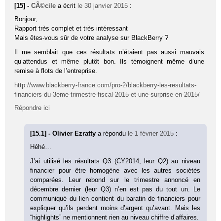
[15] -
CÃ©cile
a écrit
le 30 janvier 2015
:
Bonjour,
Rapport très complet et très intéressant
Mais êtes-vous sûr de votre analyse sur BlackBerry ?
Il me semblait que ces résultats n’étaient pas aussi mauvais
qu’attendus et même plutôt bon. Ils témoignent même d’une
remise à flots de l’entreprise.
http://www.blackberry-france.com/pro-2/blackberry-les-resultats-
financiers-du-3eme-trimestre-fiscal-2015-et-une-surprise-en-2015/
Répondre ici
[15.1] - Olivier Ezratty
a répondu
le 1 février 2015
:
Héhé…
J’ai utilisé les résultats Q3 (CY2014, leur Q2) au niveau
financier pour être homogène avec les autres sociétés
comparées. Leur rebond sur le trimestre annoncé en
décembre dernier (leur Q3) n’en est pas du tout un. Le
communiqué du lien contient du baratin de financiers pour
expliquer qu’ils perdent moins d’argent qu’avant. Mais les
“highlights” ne mentionnent rien au niveau chiffre d’affaires.