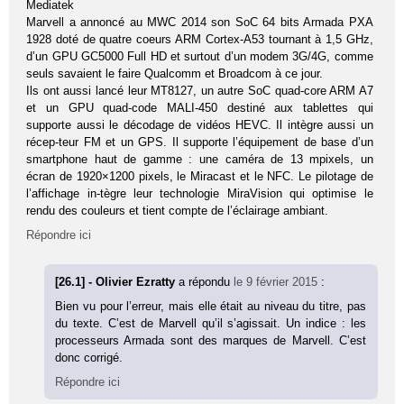
Mediatek
Marvell a annoncé au MWC 2014 son SoC 64 bits Armada PXA
1928 doté de quatre coeurs ARM Cortex-A53 tournant à 1,5 GHz,
d’un GPU GC5000 Full HD et surtout d’un modem 3G/4G, comme
seuls savaient le faire Qualcomm et Broadcom à ce jour.
Ils ont aussi lancé leur MT8127, un autre SoC quad-core ARM A7
et un GPU quad-code MALI-450 destiné aux tablettes qui
supporte aussi le décodage de vidéos HEVC. Il intègre aussi un
récep-teur FM et un GPS. Il supporte l’équipement de base d’un
smartphone haut de gamme : une caméra de 13 mpixels, un
écran de 1920×1200 pixels, le Miracast et le NFC. Le pilotage de
l’affichage in-tègre leur technologie MiraVision qui optimise le
rendu des couleurs et tient compte de l’éclairage ambiant.
Répondre ici
[26.1] - Olivier Ezratty
a répondu
le 9 février 2015
:
Bien vu pour l’erreur, mais elle était au niveau du titre, pas
du texte. C’est de Marvell qu’il s’agissait. Un indice : les
processeurs Armada sont des marques de Marvell. C’est
donc corrigé.
Répondre ici