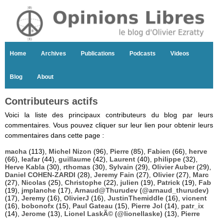
Home
Archives
Publications
Podcasts
Videos
Blog
About
Contributeurs actifs
Voici la liste des principaux contributeurs du blog par leurs
commentaires. Vous pouvez cliquer sur leur lien pour obtenir leurs
commentaires dans cette page :
macha
(113),
Michel Nizon
(96),
Pierre
(85),
Fabien
(66),
herve
(66),
leafar
(44),
guillaume
(42),
Laurent
(40),
philippe
(32),
Herve Kabla
(30),
rthomas
(30),
Sylvain
(29),
Olivier Auber
(29),
Daniel COHEN-ZARDI
(28),
Jeremy Fain
(27),
Olivier
(27),
Marc
(27),
Nicolas
(25),
Christophe
(22),
julien
(19),
Patrick
(19),
Fab
(19),
jmplanche
(17),
Arnaud@Thurudev (@arnaud_thurudev)
(17),
Jeremy
(16),
OlivierJ
(16),
JustinThemiddle
(16),
vicnent
(16),
bobonofx
(15),
Paul Gateau
(15),
Pierre Jol
(14),
patr_ix
(14),
Jerome
(13),
Lionel LaskÃ© (@lionellaske)
(13),
Pierre