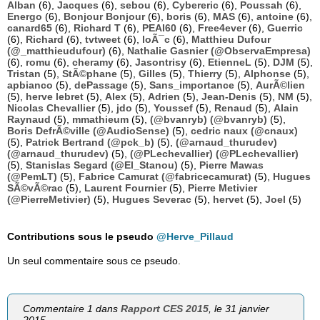
Alban
(6),
Jacques
(6),
sebou
(6),
Cybereric
(6),
Poussah
(6),
Energo
(6),
Bonjour Bonjour
(6),
boris
(6),
MAS
(6),
antoine
(6),
canard65
(6),
Richard T
(6),
PEAI60
(6),
Free4ever
(6),
Guerric
(6),
Richard
(6),
tvtweet
(6),
loÃ¯c
(6),
Matthieu Dufour
(@_matthieudufour)
(6),
Nathalie Gasnier (@ObservaEmpresa)
(6),
romu
(6),
cheramy
(6),
Jasontrisy
(6),
EtienneL
(5),
DJM
(5),
Tristan
(5),
StÃ©phane
(5),
Gilles
(5),
Thierry
(5),
Alphonse
(5),
apbianco
(5),
dePassage
(5),
Sans_importance
(5),
AurÃ©lien
(5),
herve lebret
(5),
Alex
(5),
Adrien
(5),
Jean-Denis
(5),
NM
(5),
Nicolas Chevallier
(5),
jdo
(5),
Youssef
(5),
Renaud
(5),
Alain
Raynaud
(5),
mmathieum
(5),
(@bvanryb) (@bvanryb)
(5),
Boris DefrÃ©ville (@AudioSense)
(5),
cedric naux (@cnaux)
(5),
Patrick Bertrand (@pck_b)
(5),
(@arnaud_thurudev)
(@arnaud_thurudev)
(5),
(@PLechevallier) (@PLechevallier)
(5),
Stanislas Segard (@El_Stanou)
(5),
Pierre Mawas
(@PemLT)
(5),
Fabrice Camurat (@fabricecamurat)
(5),
Hugues
SÃ©vÃ©rac
(5),
Laurent Fournier
(5),
Pierre Metivier
(@PierreMetivier)
(5),
Hugues Severac
(5),
hervet
(5),
Joel
(5)
Contributions sous le pseudo
@Herve_Pillaud
Un seul commentaire sous ce pseudo.
Commentaire 1 dans
Rapport CES 2015
, le 31 janvier