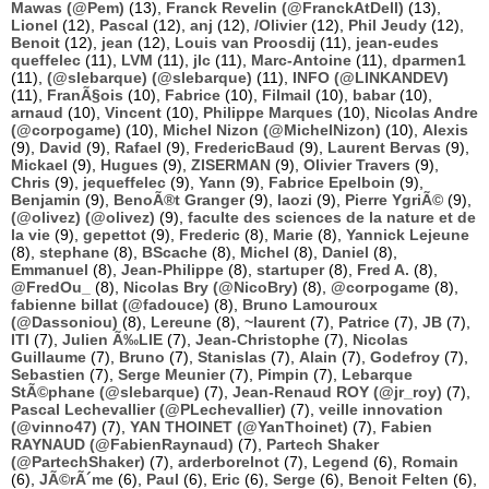
Mawas (@Pem)
(13),
Franck Revelin (@FranckAtDell)
(13),
Lionel
(12),
Pascal
(12),
anj
(12),
/Olivier
(12),
Phil Jeudy
(12),
Benoit
(12),
jean
(12),
Louis van Proosdij
(11),
jean-eudes
queffelec
(11),
LVM
(11),
jlc
(11),
Marc-Antoine
(11),
dparmen1
(11),
(@slebarque) (@slebarque)
(11),
INFO (@LINKANDEV)
(11),
FranÃ§ois
(10),
Fabrice
(10),
Filmail
(10),
babar
(10),
arnaud
(10),
Vincent
(10),
Philippe Marques
(10),
Nicolas Andre
(@corpogame)
(10),
Michel Nizon (@MichelNizon)
(10),
Alexis
(9),
David
(9),
Rafael
(9),
FredericBaud
(9),
Laurent Bervas
(9),
Mickael
(9),
Hugues
(9),
ZISERMAN
(9),
Olivier Travers
(9),
Chris
(9),
jequeffelec
(9),
Yann
(9),
Fabrice Epelboin
(9),
Benjamin
(9),
BenoÃ®t Granger
(9),
laozi
(9),
Pierre YgriÃ©
(9),
(@olivez) (@olivez)
(9),
faculte des sciences de la nature et de
la vie
(9),
gepettot
(9),
Frederic
(8),
Marie
(8),
Yannick Lejeune
(8),
stephane
(8),
BScache
(8),
Michel
(8),
Daniel
(8),
Emmanuel
(8),
Jean-Philippe
(8),
startuper
(8),
Fred A.
(8),
@FredOu_
(8),
Nicolas Bry (@NicoBry)
(8),
@corpogame
(8),
fabienne billat (@fadouce)
(8),
Bruno Lamouroux
(@Dassoniou)
(8),
Lereune
(8),
~laurent
(7),
Patrice
(7),
JB
(7),
ITI
(7),
Julien Ã‰LIE
(7),
Jean-Christophe
(7),
Nicolas
Guillaume
(7),
Bruno
(7),
Stanislas
(7),
Alain
(7),
Godefroy
(7),
Sebastien
(7),
Serge Meunier
(7),
Pimpin
(7),
Lebarque
StÃ©phane (@slebarque)
(7),
Jean-Renaud ROY (@jr_roy)
(7),
Pascal Lechevallier (@PLechevallier)
(7),
veille innovation
(@vinno47)
(7),
YAN THOINET (@YanThoinet)
(7),
Fabien
RAYNAUD (@FabienRaynaud)
(7),
Partech Shaker
(@PartechShaker)
(7),
arderborelnot
(7),
Legend
(6),
Romain
(6),
JÃ©rÃ´me
(6),
Paul
(6),
Eric
(6),
Serge
(6),
Benoit Felten
(6),