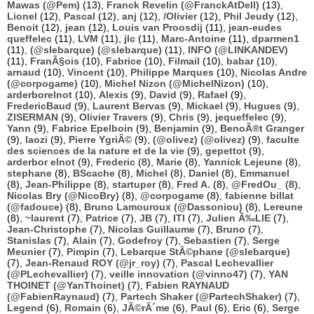
Mawas (@Pem)
(13),
Franck Revelin (@FranckAtDell)
(13),
Lionel
(12),
Pascal
(12),
anj
(12),
/Olivier
(12),
Phil Jeudy
(12),
Benoit
(12),
jean
(12),
Louis van Proosdij
(11),
jean-eudes
queffelec
(11),
LVM
(11),
jlc
(11),
Marc-Antoine
(11),
dparmen1
(11),
(@slebarque) (@slebarque)
(11),
INFO (@LINKANDEV)
(11),
FranÃ§ois
(10),
Fabrice
(10),
Filmail
(10),
babar
(10),
arnaud
(10),
Vincent
(10),
Philippe Marques
(10),
Nicolas Andre
(@corpogame)
(10),
Michel Nizon (@MichelNizon)
(10),
arderborelnot
(10),
Alexis
(9),
David
(9),
Rafael
(9),
FredericBaud
(9),
Laurent Bervas
(9),
Mickael
(9),
Hugues
(9),
ZISERMAN
(9),
Olivier Travers
(9),
Chris
(9),
jequeffelec
(9),
Yann
(9),
Fabrice Epelboin
(9),
Benjamin
(9),
BenoÃ®t Granger
(9),
laozi
(9),
Pierre YgriÃ©
(9),
(@olivez) (@olivez)
(9),
faculte
des sciences de la nature et de la vie
(9),
gepettot
(9),
arderbor elnot
(9),
Frederic
(8),
Marie
(8),
Yannick Lejeune
(8),
stephane
(8),
BScache
(8),
Michel
(8),
Daniel
(8),
Emmanuel
(8),
Jean-Philippe
(8),
startuper
(8),
Fred A.
(8),
@FredOu_
(8),
Nicolas Bry (@NicoBry)
(8),
@corpogame
(8),
fabienne billat
(@fadouce)
(8),
Bruno Lamouroux (@Dassoniou)
(8),
Lereune
(8),
~laurent
(7),
Patrice
(7),
JB
(7),
ITI
(7),
Julien Ã‰LIE
(7),
Jean-Christophe
(7),
Nicolas Guillaume
(7),
Bruno
(7),
Stanislas
(7),
Alain
(7),
Godefroy
(7),
Sebastien
(7),
Serge
Meunier
(7),
Pimpin
(7),
Lebarque StÃ©phane (@slebarque)
(7),
Jean-Renaud ROY (@jr_roy)
(7),
Pascal Lechevallier
(@PLechevallier)
(7),
veille innovation (@vinno47)
(7),
YAN
THOINET (@YanThoinet)
(7),
Fabien RAYNAUD
(@FabienRaynaud)
(7),
Partech Shaker (@PartechShaker)
(7),
Legend
(6),
Romain
(6),
JÃ©rÃ´me
(6),
Paul
(6),
Eric
(6),
Serge