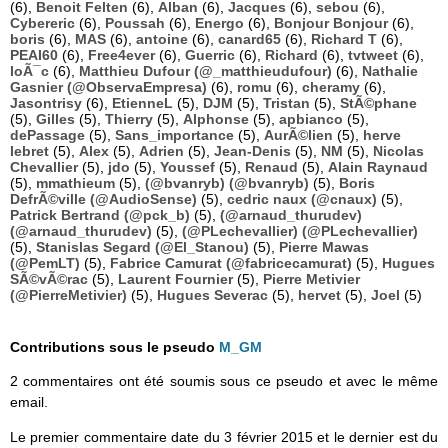
(6),
Benoit Felten
(6),
Alban
(6),
Jacques
(6),
sebou
(6),
Cybereric
(6),
Poussah
(6),
Energo
(6),
Bonjour Bonjour
(6),
boris
(6),
MAS
(6),
antoine
(6),
canard65
(6),
Richard T
(6),
PEAI60
(6),
Free4ever
(6),
Guerric
(6),
Richard
(6),
tvtweet
(6),
loÃ¯c
(6),
Matthieu Dufour (@_matthieudufour)
(6),
Nathalie
Gasnier (@ObservaEmpresa)
(6),
romu
(6),
cheramy
(6),
Jasontrisy
(6),
EtienneL
(5),
DJM
(5),
Tristan
(5),
StÃ©phane
(5),
Gilles
(5),
Thierry
(5),
Alphonse
(5),
apbianco
(5),
dePassage
(5),
Sans_importance
(5),
AurÃ©lien
(5),
herve
lebret
(5),
Alex
(5),
Adrien
(5),
Jean-Denis
(5),
NM
(5),
Nicolas
Chevallier
(5),
jdo
(5),
Youssef
(5),
Renaud
(5),
Alain Raynaud
(5),
mmathieum
(5),
(@bvanryb) (@bvanryb)
(5),
Boris
DefrÃ©ville (@AudioSense)
(5),
cedric naux (@cnaux)
(5),
Patrick Bertrand (@pck_b)
(5),
(@arnaud_thurudev)
(@arnaud_thurudev)
(5),
(@PLechevallier) (@PLechevallier)
(5),
Stanislas Segard (@El_Stanou)
(5),
Pierre Mawas
(@PemLT)
(5),
Fabrice Camurat (@fabricecamurat)
(5),
Hugues
SÃ©vÃ©rac
(5),
Laurent Fournier
(5),
Pierre Metivier
(@PierreMetivier)
(5),
Hugues Severac
(5),
hervet
(5),
Joel
(5)
Contributions sous le pseudo
M_GM
2 commentaires ont été soumis sous ce pseudo et avec le même
email.
Le premier commentaire date du 3 février 2015 et le dernier est du