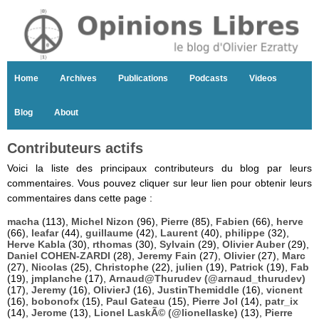
Home
Archives
Publications
Podcasts
Videos
Blog
About
Contributeurs actifs
Voici la liste des principaux contributeurs du blog par leurs
commentaires. Vous pouvez cliquer sur leur lien pour obtenir leurs
commentaires dans cette page :
macha
(113),
Michel Nizon
(96),
Pierre
(85),
Fabien
(66),
herve
(66),
leafar
(44),
guillaume
(42),
Laurent
(40),
philippe
(32),
Herve Kabla
(30),
rthomas
(30),
Sylvain
(29),
Olivier Auber
(29),
Daniel COHEN-ZARDI
(28),
Jeremy Fain
(27),
Olivier
(27),
Marc
(27),
Nicolas
(25),
Christophe
(22),
julien
(19),
Patrick
(19),
Fab
(19),
jmplanche
(17),
Arnaud@Thurudev (@arnaud_thurudev)
(17),
Jeremy
(16),
OlivierJ
(16),
JustinThemiddle
(16),
vicnent
(16),
bobonofx
(15),
Paul Gateau
(15),
Pierre Jol
(14),
patr_ix
(14),
Jerome
(13),
Lionel LaskÃ© (@lionellaske)
(13),
Pierre