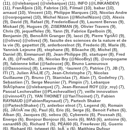
(11),
(@slebarque) (@slebarque)
(11),
INFO (@LINKANDEV)
(11),
FranÃ§ois
(10),
Fabrice
(10),
Filmail
(10),
babar
(10),
arnaud
(10),
Vincent
(10),
Philippe Marques
(10),
Nicolas Andre
(@corpogame)
(10),
Michel Nizon (@MichelNizon)
(10),
Alexis
(9),
David
(9),
Rafael
(9),
FredericBaud
(9),
Laurent Bervas
(9),
Mickael
(9),
Hugues
(9),
ZISERMAN
(9),
Olivier Travers
(9),
Chris
(9),
jequeffelec
(9),
Yann
(9),
Fabrice Epelboin
(9),
Benjamin
(9),
BenoÃ®t Granger
(9),
laozi
(9),
Pierre YgriÃ©
(9),
(@olivez) (@olivez)
(9),
faculte des sciences de la nature et de
la vie
(9),
gepettot
(9),
arderborelnot
(9),
Frederic
(8),
Marie
(8),
Yannick Lejeune
(8),
stephane
(8),
BScache
(8),
Michel
(8),
Daniel
(8),
Emmanuel
(8),
Jean-Philippe
(8),
startuper
(8),
Fred
A.
(8),
@FredOu_
(8),
Nicolas Bry (@NicoBry)
(8),
@corpogame
(8),
fabienne billat (@fadouce)
(8),
Bruno Lamouroux
(@Dassoniou)
(8),
Lereune
(8),
~laurent
(7),
Patrice
(7),
JB
(7),
ITI
(7),
Julien Ã‰LIE
(7),
Jean-Christophe
(7),
Nicolas
Guillaume
(7),
Bruno
(7),
Stanislas
(7),
Alain
(7),
Godefroy
(7),
Sebastien
(7),
Serge Meunier
(7),
Pimpin
(7),
Lebarque
StÃ©phane (@slebarque)
(7),
Jean-Renaud ROY (@jr_roy)
(7),
Pascal Lechevallier (@PLechevallier)
(7),
veille innovation
(@vinno47)
(7),
YAN THOINET (@YanThoinet)
(7),
Fabien
RAYNAUD (@FabienRaynaud)
(7),
Partech Shaker
(@PartechShaker)
(7),
arderbor elnot
(7),
Legend
(6),
Romain
(6),
JÃ©rÃ´me
(6),
Paul
(6),
Eric
(6),
Serge
(6),
Benoit Felten
(6),
Alban
(6),
Jacques
(6),
sebou
(6),
Cybereric
(6),
Poussah
(6),
Energo
(6),
Bonjour Bonjour
(6),
boris
(6),
MAS
(6),
antoine
(6),
canard65
(6),
Richard T
(6),
PEAI60
(6),
Free4ever
(6),
Guerric
(6),
Richard
(6),
tvtweet
(6),
loÃ¯c
(6),
Matthieu Dufour