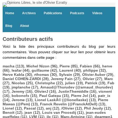
Home
Archives
Publications
Podcasts
Videos
Blog
About
Contributeurs actifs
Voici la liste des principaux contributeurs du blog par leurs
commentaires. Vous pouvez cliquer sur leur lien pour obtenir leurs
commentaires dans cette page :
macha
(113),
Michel Nizon
(96),
Pierre
(85),
Fabien
(66),
herve
(66),
leafar
(44),
guillaume
(42),
Laurent
(40),
philippe
(32),
Herve Kabla
(30),
rthomas
(30),
Sylvain
(29),
Olivier Auber
(29),
Daniel COHEN-ZARDI
(28),
Jeremy Fain
(27),
Olivier
(27),
Marc
(27),
Nicolas
(25),
Christophe
(22),
julien
(19),
Patrick
(19),
Fab
(19),
jmplanche
(17),
Arnaud@Thurudev (@arnaud_thurudev)
(17),
Jeremy
(16),
OlivierJ
(16),
JustinThemiddle
(16),
vicnent
(16),
bobonofx
(15),
Paul Gateau
(15),
Pierre Jol
(14),
patr_ix
(14),
Jerome
(13),
Lionel LaskÃ© (@lionellaske)
(13),
Pierre
Mawas (@Pem)
(13),
Franck Revelin (@FranckAtDell)
(13),
Lionel
(12),
Pascal
(12),
anj
(12),
/Olivier
(12),
Phil Jeudy
(12),
Benoit
(12),
jean
(12),
Louis van Proosdij
(11),
jean-eudes
queffelec
(11),
LVM
(11),
jlc
(11),
Marc-Antoine
(11),
dparmen1