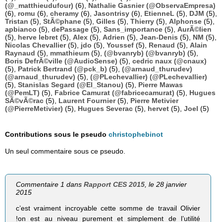
(@_matthieudufour)
(6),
Nathalie Gasnier (@ObservaEmpresa)
(6),
romu
(6),
cheramy
(6),
Jasontrisy
(6),
EtienneL
(5),
DJM
(5),
Tristan
(5),
StÃ©phane
(5),
Gilles
(5),
Thierry
(5),
Alphonse
(5),
apbianco
(5),
dePassage
(5),
Sans_importance
(5),
AurÃ©lien
(5),
herve lebret
(5),
Alex
(5),
Adrien
(5),
Jean-Denis
(5),
NM
(5),
Nicolas Chevallier
(5),
jdo
(5),
Youssef
(5),
Renaud
(5),
Alain
Raynaud
(5),
mmathieum
(5),
(@bvanryb) (@bvanryb)
(5),
Boris DefrÃ©ville (@AudioSense)
(5),
cedric naux (@cnaux)
(5),
Patrick Bertrand (@pck_b)
(5),
(@arnaud_thurudev)
(@arnaud_thurudev)
(5),
(@PLechevallier) (@PLechevallier)
(5),
Stanislas Segard (@El_Stanou)
(5),
Pierre Mawas
(@PemLT)
(5),
Fabrice Camurat (@fabricecamurat)
(5),
Hugues
SÃ©vÃ©rac
(5),
Laurent Fournier
(5),
Pierre Metivier
(@PierreMetivier)
(5),
Hugues Severac
(5),
hervet
(5),
Joel
(5)
Contributions sous le pseudo
christophebinot
Un seul commentaire sous ce pseudo.
Commentaire 1 dans
Rapport CES 2015
, le 28 janvier
2015
c’est vraiment incroyable cette somme de travail Olivier
!on est au niveau purement et simplement de l’utilité