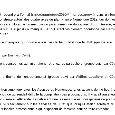
ut répondre à l’email
france.numerique2020@finances.gouv.fr
dans un for
t construite autour des quatre axes du plan France Numérique 2012, qui donner
acun sera piloté par un membre du pôle numérique du cabinet d’Eric Besson, e
i suit le sujet du numérique), le tout étant visiblement coordonné par
Carol
eurs :
 numériques qui couvre aussi bien le haut débit que la TNT (groupe suivi 
vi par
Bernard Celli
).
entreprises, les administrations, et chez les particuliers (groupe suivi par
Céd
 le thème de l’entrepreneuriat (groupe suivi par
Akilles Loudière
et
Céd
 trop ambitieux avec les Assises du Numérique. Elles avaient donné lieu à p
u ce qui rendait difficile la compilation des propositions. Il y avait aussi e
et visera à l’efficacité. Le défi étant que les ressources pour générer ce plan 
lus facilement sur les services de l’Etat que lorsqu’il était Secrétaire d’E
ux lobbies professionnels qui disposent de moyens pour se faire entendre.