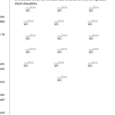
étant cliquables.
uses
ble
 la
ses
ises
nce
ais
nuer
osé