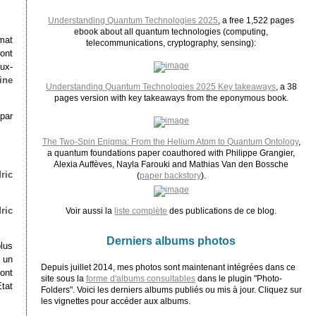
Understanding Quantum Technologies 2025
, a free 1,522 pages
ebook about all quantum technologies (computing,
mat
telecommunications, cryptography, sensing):
ont
ux-
ine
Understanding Quantum Technologies 2025 Key takeaways
, a 38
pages version with key takeaways from the eponymous book.
par
The Two-Spin Enigma: From the Helium Atom to Quantum Ontology
,
a quantum foundations paper coauthored with Philippe Grangier,
Alexia Auffèves, Nayla Farouki and Mathias Van den Bossche
ric
(
paper backstory
).
ric
Voir aussi la
liste complète
des publications de ce blog.
Derniers albums photos
lus
u un
Depuis juillet 2014, mes photos sont maintenant intégrées dans ce
sont
site sous la
forme d'albums consultables
dans le plugin "Photo-
tat
Folders". Voici les derniers albums publiés ou mis à jour. Cliquez sur
les vignettes pour accéder aux albums.