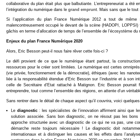
collaborative du plan était plus que balbutiante. L’entrepreneuriat a ét
l’intégration du numérique dans le
grand emprunt
. Mais sans que le tout 
Si l’application du plan France Numérique 2012 a tout de même s
malencontreusement occupé le devant de la scène (HADOPI, LOPPSI) tou
gâchis en terme d’allocation de temps de l’ensemble de l’écosystème du n
Enjeux du plan France Numérique 2020
Alors, Eric Besson peut-il nous faire rêver cette fois-ci ?
Le défi provient de ce que le numérique étant partout, la constructio
ressources pour le créer sont limitées. Le numérique est certes omniprése
(vie privée, fonctionnement de la démocratie), éthiques (avec les nanotec
liée à la responsabilité étendue d’Eric Besson sur l’industrie et à son i
celle de Secrétaire d’Etat rattaché à Matignon. Eric Besson pourrait
entreprendre, tout comme l’ensemble des régions, en attente d’un véritable
Sans rentrer dans le détail de chaque aspect qu’il couvrira, voici quelqu
Le
diagnostic
: les spécialistes de l’innovation affirment ainsi que 
solution associée. Sans bon diagnostic, on ne résout pas les bon
approche structurée avec un diagnostic de ce qui ne va pas, une cons
démarche reste toujours nécessaire ! Le diagnostic doit notamme
internationaux et à distinguer les causes et les effets dans l’analy