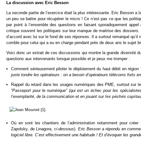
La discussion avec Eric Besson
La seconde partie de l’exercice était la plus intéressante. Eric Besson a l
un peu se battre pour récupérer le micro ! Ce n’est pas ce que les politiq
par point à l’ensemble des questions en faisant sporadiquement appel 
critique souvent les politiques sur leur manque de maitrise des dossiers.
d’accord avec lui sur le fond de ses réponses. Il a surtout remarqué qu’
comble pour celui qui a eu en charge pendant près de deux ans le sujet brul
Voici donc un extrait de ces discussions qui montre la grande diversité 
questions aux intervenants lorsque possible et je peux me tromper :
Comment sérieusement piloter le déploiement du haut débit en région 
juste tondre les opérateurs : on a besoin d’opérateurs télécoms forts e
Rappel du retard dans les usages numériques des PME, surtout sur 
“Passeport pour le numérique” (qui est un échec pour les spécialistes
l’exemplarité, de la communication et en jouant sur
les péchés capita
Où en sont les chantiers de l’administration notamment pour créer u
Zapolsky, de Linagora,
ci-dessous
).
Eric Besson a répondu en commençan
logiciel libre. C’est effectivement une habitude ! Et d’évoquer les gran