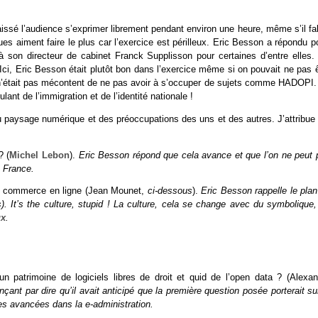
aissé l’audience s’exprimer librement pendant environ une heure, même s’il fal
ues aiment faire le plus car l’exercice est périlleux. Eric Besson a répondu p
à son directeur de cabinet Franck Supplisson pour certaines d’entre elles.
 Ici, Eric Besson était plutôt bon dans l’exercice même si on pouvait ne pas 
il n’était pas mécontent de ne pas avoir à s’occuper de sujets comme HADOPI.
ant de l’immigration et de l’identité nationale !
du paysage numérique et des préoccupations des uns et des autres. J’attribue 
? (
Michel Lebon
).
Eric Besson répond que cela avance et que l’on ne peut 
n France.
le commerce en ligne (Jean Mounet,
ci-dessous
).
Eric Besson rappelle le plan
). It’s the culture, stupid ! La culture, cela se change avec du symbolique,
ux
.
n patrimoine de logiciels libres de droit et quid de l’open data ? (Alexan
t par dire qu’il avait anticipé que la première question posée porterait sur
des avancées dans la e-administration.