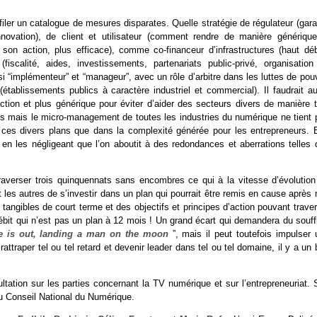
enfiler un catalogue de mesures disparates. Quelle stratégie de régulateur (gara
nnovation), de client et utilisateur (comment rendre de manière générique
son action, plus efficace), comme co-financeur d’infrastructures (haut débi
iscalité, aides, investissements, partenariats public-privé, organisation
si “implémenteur” et “manageur”, avec un rôle d’arbitre dans les luttes de pou
établissements publics à caractère industriel et commercial). Il faudrait au
’action et plus générique pour éviter d’aider des secteurs divers de manière 
tés mais le micro-management de toutes les industries du numérique ne tient 
de ces divers plans que dans la complexité générée pour les entrepreneurs. E
en les négligeant que l’on aboutit à des redondances et aberrations telles 
raverser trois quinquennats sans encombres ce qui à la vitesse d’évolution
 les autres de s’investir dans un plan qui pourrait être remis en cause après
tangibles de court terme et des objectifs et principes d’action pouvant trave
débit qui n’est pas un plan à 12 mois ! Un grand écart qui demandera du souff
de is out, landing a man on the moon
”, mais il peut toutefois impulser
attraper tel ou tel retard et devenir leader dans tel ou tel domaine, il y a un
tation sur les parties concernant la TV numérique et sur l’entrepreneuriat. S
u Conseil National du Numérique.