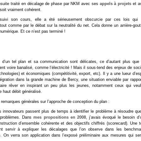
é ensuite traité en décalage de phase par NKM avec ses
appels à projets
et a
soit vraiment cohérent.
uivi son cours, elle a été sérieusement obscurcie par ces lois qui 
t comme par le débat sur la neutralité du net. Cela donne un arrière-gout
umérique. Et ce n’est pas terminé !
n d’un tel plan et sa communication sont délicates, ce d’autant plus que 
nt voire banalisé, comme l’électricité ! Mais il sous-tend des enjeux de soc
hnologies) et économiques (compétitivité, export, etc). Il y a une lueur d’es
ntégration dans la grande machine de Bercy, une situation enviable par rappo
 faire rêver en inspirant un peu plus les jeunes, notamment ceux qui veul
 haut débit généralisé.
es remarques générales sur l’approche de conception du plan :
les innovateurs passent plus de temps à identifier le problème à résoudre que
s problèmes. Dans
mes propositions en 2008
, j’avais évoqué le besoin d’
truction d’ensemble cohérente et des objectifs chiffrés (scorecard). Une te
nt servir à expliquer les décalages que l’on observe dans les benchma
se. On verra son application dans l’exposé préliminaire aux mesures qui ser