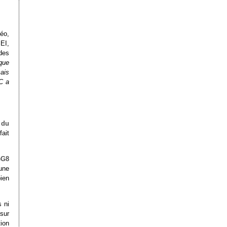
déo,
JEI,
des
que
mais
C a
 du
fait
eG8
une
ien
s ni
sur
tion