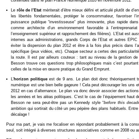
contenues dans le plan France Numérique 2020 en novembre 2011.
Le
rôle de l’Etat
mériterait d’être mieux défini et articulé plutôt de d’
les libertés fondamentales, protéger le consommateur, favoriser l’i
puissance publique “investisseuse” plus innovante, plus rapide dans 
comme architecte d’un environnement favorable à l’entreprenariat (f
l’enseignement supérieur et rapprochement des filières). L’Etat est aus
internes aux administrations, grands Corps de l’Etat et autres EPIC (
éviter la dispersion du plan 2012 et être à la fois plus précis dans l
spécifique (jeux vidéos, etc). Chaque secteur a certes des particulari
la route. Il est par ailleurs couteux : tant au niveau de la gestion 
Besson trouve ces questions trop philosophiques mais c’est pourtant 
celles de la mise en œuvre pratique du Grand Emprunt.
L’
horizon politique
est de 9 ans. Le plan doit donc théoriquement t
numérique est une bien belle gageure ! Cela peut décourager les uns et
2012 en cas d’alternance. Le plan va donc devoir associer des actions 
les années et les aléas politiques. C’est le cas de l’équipement haut 
Besson ne sera peut-être pas un Kennedy style “
before this deca
ambition qui sortirait du côté un peu pépère des plans habituels. Entre r
décalage !
Pour ma part, je vais me focaliser en répondant probablement à la consul
seul, soit intégré à diverses structures associatives comme en 2008 ou a