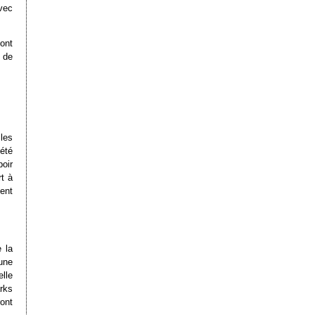
vec
ont
 de
les
iété
poir
rt à
ent
 la
une
lle
rks
ont