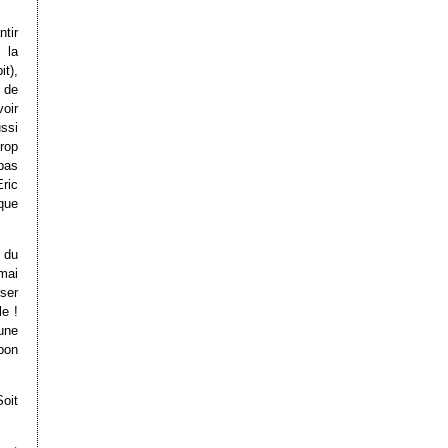
ntir
 la
t),
 de
voir
ssi
trop
pas
ric
que
 du
 mai
rser
le !
 une
 bon
oit