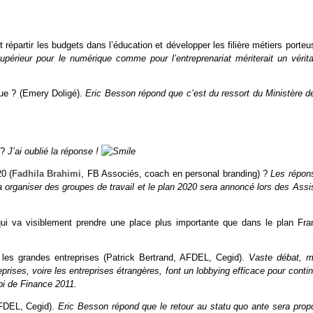
it répartir les budgets dans l’éducation et développer les filière métiers porte
upérieur pour le numérique comme pour l’entreprenariat mériterait un vérita
que ? (Emery Doligé).
Eric Besson répond que c’est du ressort du Ministère de
 ?
J’ai oublié la réponse !
0 (
Fadhila Brahimi
, FB Associés, coach en personal branding) ?
Les répon
va organiser des groupes de travail et le plan 2020 sera annoncé lors des Ass
, qui va visiblement prendre une place plus importante que dans le plan Fra
 les grandes entreprises (Patrick Bertrand, AFDEL, Cegid).
Vaste débat, m
reprises, voire les entreprises étrangères, font un lobbying efficace pour conti
oi de Finance 2011.
AFDEL, Cegid).
Eric Besson répond que le retour au statu quo ante sera prop