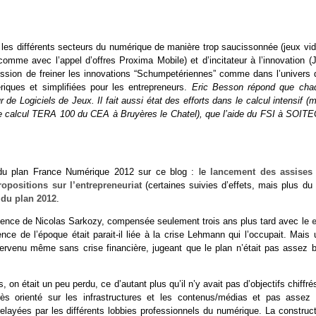
de les différents secteurs du numérique de manière trop saucissonnée (jeux vi
(comme avec l’appel d’offres Proxima Mobile) et d’incitateur à l’innovation (
pression de freiner les innovations “Schumpetériennes” comme dans l’univers 
iques et simplifiées pour les entrepreneurs.
Eric Besson répond que cha
ur de Logiciels de Jeux. Il fait aussi état des efforts dans le calcul intensif (
e de calcul TERA 100 du CEA à Bruyères le Chatel), que l’aide du FSI à SOITE
 du plan France Numérique 2012 sur ce blog : le
lancement des assises
opositions sur l’entrepreneuriat
(certaines suivies d’effets, mais plus du 
du plan 2012
.
bsence de Nicolas Sarkozy, compensée seulement trois ans plus tard avec le
ce de l’époque était parait-il liée à la crise Lehmann qui l’occupait. Mais 
ntervenu même sans crise financière, jugeant que le plan n’était pas assez b
on était un peu perdu, ce d’autant plus qu’il n’y avait pas d’objectifs chiffré
s orienté sur les infrastructures et les contenus/médias et pas assez 
s relayées par les différents lobbies professionnels du numérique. La construc