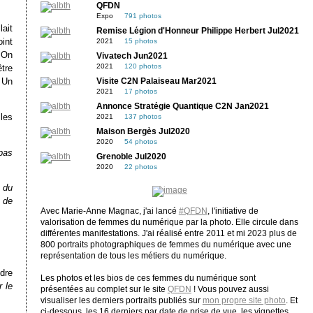
QFDN
Expo
791 photos
lait
Remise Légion d'Honneur Philippe Herbert Jul2021
oint
2021
15 photos
 On
Vivatech Jun2021
2021
120 photos
être
 Un
Visite C2N Palaiseau Mar2021
2021
17 photos
Annonce Stratégie Quantique C2N Jan2021
les
2021
137 photos
Maison Bergès Jul2020
2020
54 photos
pas
Grenoble Jul2020
2020
22 photos
 du
 de
Avec Marie-Anne Magnac, j'ai lancé
#QFDN
, l'initiative de
valorisation de femmes du numérique par la photo. Elle circule dans
différentes manifestations. J'ai réalisé entre 2011 et mi 2023 plus de
800 portraits photographiques de femmes du numérique avec une
représentation de tous les métiers du numérique.
dre
Les photos et les bios de ces femmes du numérique sont
 le
présentées au complet sur le site
QFDN
! Vous pouvez aussi
visualiser les derniers portraits publiés sur
mon propre site photo
. Et
ci-dessous, les 16 derniers par date de prise de vue, les vignettes