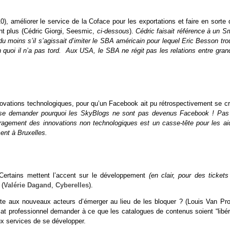
0), améliorer le service de la Coface pour les exportations et faire en sorte
nt plus (Cédric Giorgi, Seesmic,
ci-dessous
).
Cédric faisait référence à un S
 du moins s’il s’agissait d’imiter le SBA américain pour lequel Eric Besson tr
quoi il n’a pas tord. Aux USA, le SBA ne régit pas les relations entre gran
novations technologiques, pour qu’un Facebook ait pu rétrospectivement se cr
se demander pourquoi les SkyBlogs ne sont pas devenus Facebook ! Pas
ouragement des innovations non technologiques est un casse-tête pour les ai
ent à Bruxelles.
Certains mettent l’accent sur le développement
(en clair, pour des ticket
 (
Valérie Dagand
,
Cyberelles
).
te aux nouveaux acteurs d’émerger au lieu de les bloquer ? (Louis Van Prod
icat professionnel demander à ce que les catalogues de contenus soient “libér
ux services de se développer.