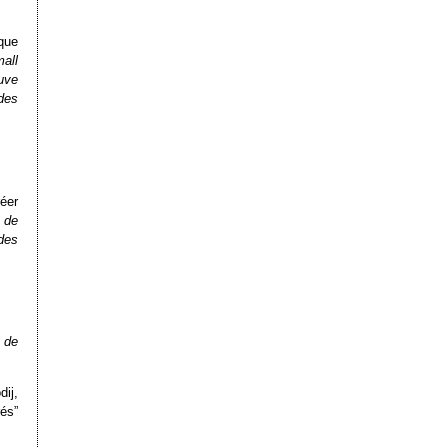
 que
mall
ouve
des
éer
 de
des
s de
ij,
és”