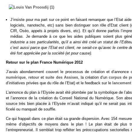
J’insiste pour ma part sur ce point en faisant remarquer que l’Etat ai
logiciels, nanotechs, etc) sans bien distinguer son rôle d’Etat client 
CIR, Oséo, appels à projets divers, etc). Et qu’il donne parfois l’im
médias. Je demande à ce que les aides publiques soient plus génér
industrie a ses particularités, qu’il a ainsi été créé un statut de l’Edite
c’est aussi parce que l’Etat est client, ne serait-ce qu’avec le centr
été fort appréciée par la société (et pour cause).
Retour sur le plan France Numérique 2012
J’avais abondamment couvert le processus de création et d’annonce
numérique
,
retour
et
suite des Assises
, la création d’un
corpus de pr
d’initiatives privées que du rôle de l’Etat) et le feedback sur le
lancement 
L’annonce du plan à l’Elysée avait été plombée par la symbolique de l’a
et l’annonce de la création du Conseil National du Numérique. Son absen
source très bien placée à l’Elysée m’avait indiqué qu’il ne serait pas i
ficelé ou manquait de souffle.
Ce qui frappait dans ce plan était sa grande dispersion. Avec 154 mesures, 
même d’objectifs de moyens dans le plan ! Le plan était de plus trè
l’entrepreneuriat. Il semblait trop refléter les préoccupations sectorielle