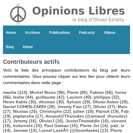
Home
Archives
Publications
Podcasts
Videos
Blog
About
Contributeurs actifs
Voici la liste des principaux contributeurs du blog par leurs
commentaires. Vous pouvez cliquer sur leur lien pour obtenir leurs
commentaires dans cette page :
macha
(113),
Michel Nizon
(96),
Pierre
(85),
Fabien
(66),
herve
(66),
leafar
(44),
guillaume
(42),
Laurent
(40),
philippe
(32),
Herve Kabla
(30),
rthomas
(30),
Sylvain
(29),
Olivier Auber
(29),
Daniel COHEN-ZARDI
(28),
Jeremy Fain
(27),
Olivier
(27),
Marc
(27),
Nicolas
(25),
Christophe
(22),
julien
(19),
Patrick
(19),
Fab
(19),
jmplanche
(17),
Arnaud@Thurudev (@arnaud_thurudev)
(17),
Jeremy
(16),
OlivierJ
(16),
JustinThemiddle
(16),
vicnent
(16),
bobonofx
(15),
Paul Gateau
(15),
Pierre Jol
(14),
patr_ix
(14),
Jerome
(13),
Lionel LaskÃ© (@lionellaske)
(13),
Pierre