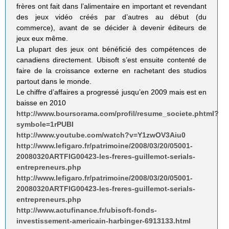
frères ont fait dans l’alimentaire en important et revendant
des jeux vidéo créés par d’autres au début (du
commerce), avant de se décider à devenir éditeurs de
jeux eux même.
La plupart des jeux ont bénéficié des compétences de
canadiens directement. Ubisoft s’est ensuite contenté de
faire de la croissance externe en rachetant des studios
partout dans le monde.
Le chiffre d’affaires a progressé jusqu’en 2009 mais est en
baisse en 2010
http://www.boursorama.com/profil/resume_societe.phtml?
symbole=1rPUBI
http://www.youtube.com/watch?v=Y1zwOV3Aiu0
http://www.lefigaro.fr/patrimoine/2008/03/20/05001-
20080320ARTFIG00423-les-freres-guillemot-serials-
entrepreneurs.php
http://www.lefigaro.fr/patrimoine/2008/03/20/05001-
20080320ARTFIG00423-les-freres-guillemot-serials-
entrepreneurs.php
http://www.actufinance.fr/ubisoft-fonds-
investissement-americain-harbinger-6913133.html