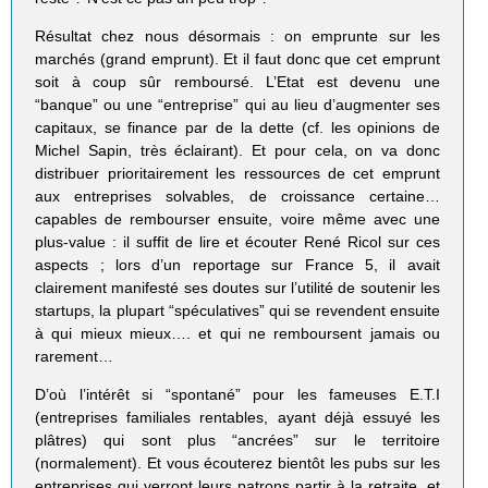
Résultat chez nous désormais : on emprunte sur les
marchés (grand emprunt). Et il faut donc que cet emprunt
soit à coup sûr remboursé. L’Etat est devenu une
“banque” ou une “entreprise” qui au lieu d’augmenter ses
capitaux, se finance par de la dette (cf. les opinions de
Michel Sapin, très éclairant). Et pour cela, on va donc
distribuer prioritairement les ressources de cet emprunt
aux entreprises solvables, de croissance certaine…
capables de rembourser ensuite, voire même avec une
plus-value : il suffit de lire et écouter René Ricol sur ces
aspects ; lors d’un reportage sur France 5, il avait
clairement manifesté ses doutes sur l’utilité de soutenir les
startups, la plupart “spéculatives” qui se revendent ensuite
à qui mieux mieux…. et qui ne remboursent jamais ou
rarement…
D’où l’intérêt si “spontané” pour les fameuses E.T.I
(entreprises familiales rentables, ayant déjà essuyé les
plâtres) qui sont plus “ancrées” sur le territoire
(normalement). Et vous écouterez bientôt les pubs sur les
entreprises qui verront leurs patrons partir à la retraite, et