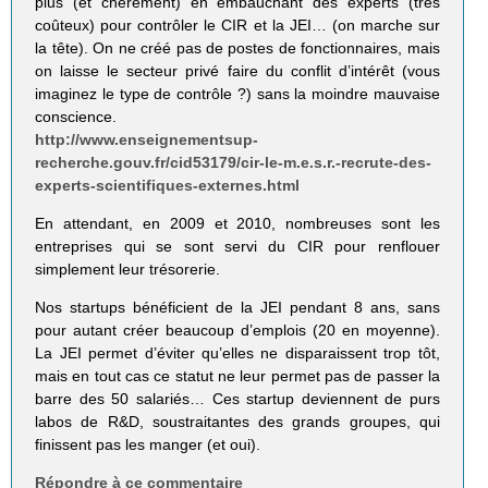
plus (et chèrement) en embauchant des experts (très
coûteux) pour contrôler le CIR et la JEI… (on marche sur
la tête). On ne créé pas de postes de fonctionnaires, mais
on laisse le secteur privé faire du conflit d’intérêt (vous
imaginez le type de contrôle ?) sans la moindre mauvaise
conscience.
http://www.enseignementsup-
recherche.gouv.fr/cid53179/cir-le-m.e.s.r.-recrute-des-
experts-scientifiques-externes.html
En attendant, en 2009 et 2010, nombreuses sont les
entreprises qui se sont servi du CIR pour renflouer
simplement leur trésorerie.
Nos startups bénéficient de la JEI pendant 8 ans, sans
pour autant créer beaucoup d’emplois (20 en moyenne).
La JEI permet d’éviter qu’elles ne disparaissent trop tôt,
mais en tout cas ce statut ne leur permet pas de passer la
barre des 50 salariés… Ces startup deviennent de purs
labos de R&D, soustraitantes des grands groupes, qui
finissent pas les manger (et oui).
Répondre à ce commentaire