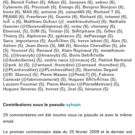
(6),
Benoit Felten
(6),
Alban
(6),
Jacques
(6),
sebou
(6),
Cybereric
(6),
Poussah
(6),
Energo
(6),
Bonjour Bonjour
(6),
boris
(6),
MAS
(6),
antoine
(6),
canard65
(6),
Richard T
(6),
PEAI60
(6),
Free4ever
(6),
Guerric
(6),
Richard
(6),
tvtweet
(6),
loÃ¯c
(6),
Matthieu Dufour (@_matthieudufour)
(6),
Nathalie
Gasnier (@ObservaEmpresa)
(6),
romu
(6),
cheramy
(6),
EtienneL
(5),
DJM
(5),
Tristan
(5),
StÃ©phane
(5),
Gilles
(5),
Thierry
(5),
Alphonse
(5),
apbianco
(5),
dePassage
(5),
Sans_importance
(5),
AurÃ©lien
(5),
herve lebret
(5),
Alex
(5),
Adrien
(5),
Jean-Denis
(5),
NM
(5),
Nicolas Chevallier
(5),
jdo
(5),
Youssef
(5),
Renaud
(5),
Alain Raynaud
(5),
mmathieum
(5),
(@bvanryb) (@bvanryb)
(5),
Boris DefrÃ©ville
(@AudioSense)
(5),
cedric naux (@cnaux)
(5),
Patrick Bertrand
(@pck_b)
(5),
(@arnaud_thurudev) (@arnaud_thurudev)
(5),
(@PLechevallier) (@PLechevallier)
(5),
Stanislas Segard
(@El_Stanou)
(5),
Pierre Mawas (@PemLT)
(5),
Fabrice
Camurat (@fabricecamurat)
(5),
Hugues SÃ©vÃ©rac
(5),
Laurent Fournier
(5),
Pierre Metivier (@PierreMetivier)
(5),
Hugues Severac
(5),
hervet
(5),
Joel
(5),
binance
(5)
Contributions sous le pseudo
sylvain
29 commentaires ont été soumis sous ce pseudo et avec le même
email.
Le premier commentaire date du 25 février 2009 et le dernier est