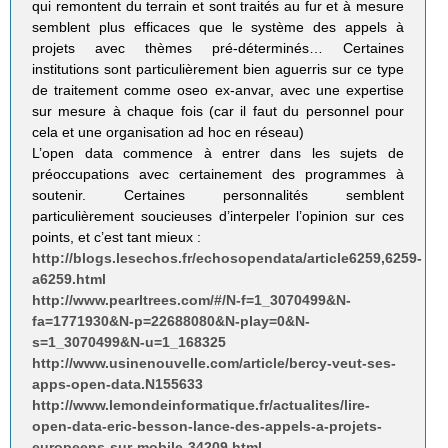
qui remontent du terrain et sont traités au fur et à mesure
semblent plus efficaces que le système des appels à
projets avec thèmes pré-déterminés… Certaines
institutions sont particulièrement bien aguerris sur ce type
de traitement comme oseo ex-anvar, avec une expertise
sur mesure à chaque fois (car il faut du personnel pour
cela et une organisation ad hoc en réseau)
L’open data commence à entrer dans les sujets de
préoccupations avec certainement des programmes à
soutenir. Certaines personnalités semblent
particulièrement soucieuses d’interpeler l’opinion sur ces
points, et c’est tant mieux :
http://blogs.lesechos.fr/echosopendata/article6259,6259-
a6259.html
http://www.pearltrees.com/#/N-f=1_3070499&N-
fa=1771930&N-p=22688080&N-play=0&N-
s=1_3070499&N-u=1_168325
http://www.usinenouvelle.com/article/bercy-veut-ses-
apps-open-data.N155633
http://www.lemondeinformatique.fr/actualites/lire-
open-data-eric-besson-lance-des-appels-a-projets-
europeens-sur-mobile-34209.html