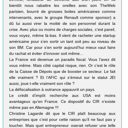
bientôt nous rabattre les oreilles avec son TheWeb
parisien, bourré de grosses boites américaines comme
intervenants, avec le groupe Renault comme sponsor) a
dû lui aussi virer la moitié de son personnel durant la
crise. Avec plus ou moins de charges sociales, c’est pareil,
vous voyez, même là-bas. Il vient de racheter une startup
américaine pour s’en sortir un tant soit peu au niveau de
son BM. Car pour s’en sortir aujourd’hui mieux vaut faire
du rachat et éviter d’innover soit même…
La France est devenue un paradis fiscal. Vous l’avez dit
vous même. Mais côté capital risque, rien. Or c’est le rôle
de la Caisse de Dépots que de booster ce secteur. Le fait
elle vraiment ? Et l’AFIC qui s’émeut sur le statut JEI
aussi, joue t-elle vraiment son rôle ?
La défiscalisation à outrance appauvrit un pays.
Le crédit d’impôt recherche aux USA est moins
avantageux qu’en France. Ce dispositif du CIR n’existe
même pas en Allemagne !!!
Christine Lagarde dit que le CIR plaît beaucoup aux
entreprises que c’est pour cette raison qu’il ne faut pas y
toucher. Mais quel entrepreneur oserait refuser une telle