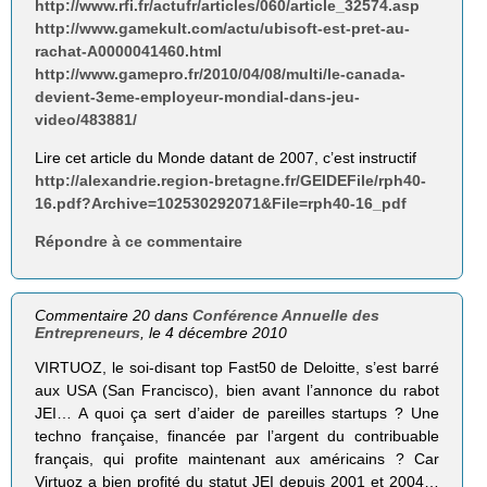
http://www.rfi.fr/actufr/articles/060/article_32574.asp
http://www.gamekult.com/actu/ubisoft-est-pret-au-
rachat-A0000041460.html
http://www.gamepro.fr/2010/04/08/multi/le-canada-
devient-3eme-employeur-mondial-dans-jeu-
video/483881/
Lire cet article du Monde datant de 2007, c’est instructif
http://alexandrie.region-bretagne.fr/GEIDEFile/rph40-
16.pdf?Archive=102530292071&File=rph40-16_pdf
Répondre à ce commentaire
Commentaire 20 dans
Conférence Annuelle des
Entrepreneurs
, le 4 décembre 2010
VIRTUOZ, le soi-disant top Fast50 de Deloitte, s’est barré
aux USA (San Francisco), bien avant l’annonce du rabot
JEI… A quoi ça sert d’aider de pareilles startups ? Une
techno française, financée par l’argent du contribuable
français, qui profite maintenant aux américains ? Car
Virtuoz a bien profité du statut JEI depuis 2001 et 2004…