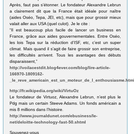
Après, faut pas s’étonner. Le fondateur Alexandre Lebrun
a clairement dit que la France était idéale pour naître
(aides Oséo, Tepa, JEI, etc), mais que pour grossir mieux
valait aller aux USA (quel culot). Je le cite :
“Il est beaucoup plus facile de lancer un business en
France, grâce aux aides gouvernementales. Entre Oséo,
les lois Tepa sur la réduction d’ISF, etc, c’est un super
climat. Mais quand il s’agit de faire grossir son entreprise,
les difficultés arrivent. Tous les avantages des débuts
disparaissent,”
http://voilacestdit.blog4ever.com/blog/lire-article-
166970-1809162-
_le_reve_americain_est_un_moteur_de_l_enthousiasme.htm
http://fr.wikipedia.org/wiki/VirtuOz
Le fondateur de Virtuoz, Alexandre Lebrun, n’est plus le
Pdg mais un certain Steeve Adams. Un fonds américain a
mis 8 millions dans l’histoire.
http://www.journaldunet.com/ebusiness/le-
net/deloitte-technology-fast-50.shtml
Souvenez-vous