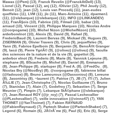
Mawas (@Pem)
(13),
Franck Revelin (@FranckAtDell)
(13),
Lionel
(12),
Pascal
(12),
anj
(12),
/Olivier
(12),
Phil Jeudy
(12),
Benoit
(12),
jean
(12),
Louis van Proosdij
(11),
jean-eudes
queffelec
(11),
LVM
(11),
jlc
(11),
Marc-Antoine
(11),
dparmen1
(11),
(@slebarque) (@slebarque)
(11),
INFO (@LINKANDEV)
(11),
FranÃ§ois
(10),
Fabrice
(10),
Filmail
(10),
babar
(10),
arnaud
(10),
Vincent
(10),
Philippe Marques
(10),
Nicolas Andre
(@corpogame)
(10),
Michel Nizon (@MichelNizon)
(10),
arderborelnot
(10),
Alexis
(9),
David
(9),
Rafael
(9),
FredericBaud
(9),
Laurent Bervas
(9),
Mickael
(9),
Hugues
(9),
ZISERMAN
(9),
Olivier Travers
(9),
Chris
(9),
jequeffelec
(9),
Yann
(9),
Fabrice Epelboin
(9),
Benjamin
(9),
BenoÃ®t Granger
(9),
laozi
(9),
Pierre YgriÃ©
(9),
(@olivez) (@olivez)
(9),
faculte
des sciences de la nature et de la vie
(9),
gepettot
(9),
arderbor elnot
(9),
Frederic
(8),
Marie
(8),
Yannick Lejeune
(8),
stephane
(8),
BScache
(8),
Michel
(8),
Daniel
(8),
Emmanuel
(8),
Jean-Philippe
(8),
startuper
(8),
Fred A.
(8),
@FredOu_
(8),
Nicolas Bry (@NicoBry)
(8),
@corpogame
(8),
fabienne billat
(@fadouce)
(8),
Bruno Lamouroux (@Dassoniou)
(8),
Lereune
(8),
Jasontrisy
(8),
~laurent
(7),
Patrice
(7),
JB
(7),
ITI
(7),
Julien
Ã‰LIE
(7),
Jean-Christophe
(7),
Nicolas Guillaume
(7),
Bruno
(7),
Stanislas
(7),
Alain
(7),
Godefroy
(7),
Sebastien
(7),
Serge
Meunier
(7),
Pimpin
(7),
Lebarque StÃ©phane (@slebarque)
(7),
Jean-Renaud ROY (@jr_roy)
(7),
Pascal Lechevallier
(@PLechevallier)
(7),
veille innovation (@vinno47)
(7),
YAN
THOINET (@YanThoinet)
(7),
Fabien RAYNAUD
(@FabienRaynaud)
(7),
Partech Shaker (@PartechShaker)
(7),
Legend
(6),
Romain
(6),
JÃ©rÃ´me
(6),
Paul
(6),
Eric
(6),
Serge