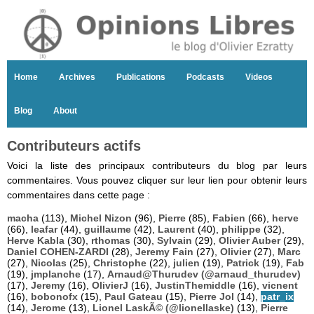
Home
Archives
Publications
Podcasts
Videos
Blog
About
Contributeurs actifs
Voici la liste des principaux contributeurs du blog par leurs
commentaires. Vous pouvez cliquer sur leur lien pour obtenir leurs
commentaires dans cette page :
macha
(113),
Michel Nizon
(96),
Pierre
(85),
Fabien
(66),
herve
(66),
leafar
(44),
guillaume
(42),
Laurent
(40),
philippe
(32),
Herve Kabla
(30),
rthomas
(30),
Sylvain
(29),
Olivier Auber
(29),
Daniel COHEN-ZARDI
(28),
Jeremy Fain
(27),
Olivier
(27),
Marc
(27),
Nicolas
(25),
Christophe
(22),
julien
(19),
Patrick
(19),
Fab
(19),
jmplanche
(17),
Arnaud@Thurudev (@arnaud_thurudev)
(17),
Jeremy
(16),
OlivierJ
(16),
JustinThemiddle
(16),
vicnent
(16),
bobonofx
(15),
Paul Gateau
(15),
Pierre Jol
(14),
patr_ix
(14),
Jerome
(13),
Lionel LaskÃ© (@lionellaske)
(13),
Pierre