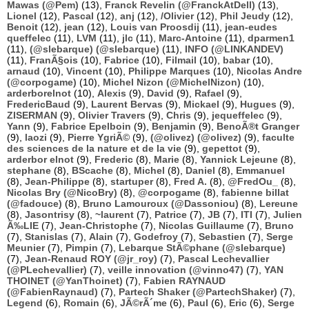
Mawas (@Pem)
(13),
Franck Revelin (@FranckAtDell)
(13),
Lionel
(12),
Pascal
(12),
anj
(12),
/Olivier
(12),
Phil Jeudy
(12),
Benoit
(12),
jean
(12),
Louis van Proosdij
(11),
jean-eudes
queffelec
(11),
LVM
(11),
jlc
(11),
Marc-Antoine
(11),
dparmen1
(11),
(@slebarque) (@slebarque)
(11),
INFO (@LINKANDEV)
(11),
FranÃ§ois
(10),
Fabrice
(10),
Filmail
(10),
babar
(10),
arnaud
(10),
Vincent
(10),
Philippe Marques
(10),
Nicolas Andre
(@corpogame)
(10),
Michel Nizon (@MichelNizon)
(10),
arderborelnot
(10),
Alexis
(9),
David
(9),
Rafael
(9),
FredericBaud
(9),
Laurent Bervas
(9),
Mickael
(9),
Hugues
(9),
ZISERMAN
(9),
Olivier Travers
(9),
Chris
(9),
jequeffelec
(9),
Yann
(9),
Fabrice Epelboin
(9),
Benjamin
(9),
BenoÃ®t Granger
(9),
laozi
(9),
Pierre YgriÃ©
(9),
(@olivez) (@olivez)
(9),
faculte
des sciences de la nature et de la vie
(9),
gepettot
(9),
arderbor elnot
(9),
Frederic
(8),
Marie
(8),
Yannick Lejeune
(8),
stephane
(8),
BScache
(8),
Michel
(8),
Daniel
(8),
Emmanuel
(8),
Jean-Philippe
(8),
startuper
(8),
Fred A.
(8),
@FredOu_
(8),
Nicolas Bry (@NicoBry)
(8),
@corpogame
(8),
fabienne billat
(@fadouce)
(8),
Bruno Lamouroux (@Dassoniou)
(8),
Lereune
(8),
Jasontrisy
(8),
~laurent
(7),
Patrice
(7),
JB
(7),
ITI
(7),
Julien
Ã‰LIE
(7),
Jean-Christophe
(7),
Nicolas Guillaume
(7),
Bruno
(7),
Stanislas
(7),
Alain
(7),
Godefroy
(7),
Sebastien
(7),
Serge
Meunier
(7),
Pimpin
(7),
Lebarque StÃ©phane (@slebarque)
(7),
Jean-Renaud ROY (@jr_roy)
(7),
Pascal Lechevallier
(@PLechevallier)
(7),
veille innovation (@vinno47)
(7),
YAN
THOINET (@YanThoinet)
(7),
Fabien RAYNAUD
(@FabienRaynaud)
(7),
Partech Shaker (@PartechShaker)
(7),
Legend
(6),
Romain
(6),
JÃ©rÃ´me
(6),
Paul
(6),
Eric
(6),
Serge