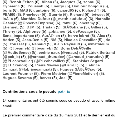
(6),
Benoit Felten
(6),
Alban
(6),
Jacques
(6),
sebou
(6),
Cybereric
(6),
Poussah
(6),
Energo
(6),
Bonjour Bonjour
(6),
boris
(6),
MAS
(6),
antoine
(6),
canard65
(6),
Richard T
(6),
PEAI60
(6),
Free4ever
(6),
Guerric
(6),
Richard
(6),
tvtweet
(6),
loÃ¯c
(6),
Matthieu Dufour (@_matthieudufour)
(6),
Nathalie
Gasnier (@ObservaEmpresa)
(6),
romu
(6),
cheramy
(6),
EtienneL
(5),
DJM
(5),
Tristan
(5),
StÃ©phane
(5),
Gilles
(5),
Thierry
(5),
Alphonse
(5),
apbianco
(5),
dePassage
(5),
Sans_importance
(5),
AurÃ©lien
(5),
herve lebret
(5),
Alex
(5),
Adrien
(5),
Jean-Denis
(5),
NM
(5),
Nicolas Chevallier
(5),
jdo
(5),
Youssef
(5),
Renaud
(5),
Alain Raynaud
(5),
mmathieum
(5),
(@bvanryb) (@bvanryb)
(5),
Boris DefrÃ©ville
(@AudioSense)
(5),
cedric naux (@cnaux)
(5),
Patrick Bertrand
(@pck_b)
(5),
(@arnaud_thurudev) (@arnaud_thurudev)
(5),
(@PLechevallier) (@PLechevallier)
(5),
Stanislas Segard
(@El_Stanou)
(5),
Pierre Mawas (@PemLT)
(5),
Fabrice
Camurat (@fabricecamurat)
(5),
Hugues SÃ©vÃ©rac
(5),
Laurent Fournier
(5),
Pierre Metivier (@PierreMetivier)
(5),
Hugues Severac
(5),
hervet
(5),
Joel
(5)
Contributions sous le pseudo
patr_ix
14 commentaires ont été soumis sous ce pseudo et avec le même
email.
Le premier commentaire date du 16 mars 2011 et le dernier est du