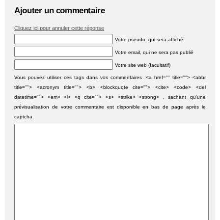
Ajouter un commentaire
Cliquez ici pour annuler cette réponse
Votre pseudo, qui sera affiché
Votre email, qui ne sera pas publié
Votre site web (facultatif)
Vous pouvez utiliser ces tags dans vos commentaires :<a href="" title=""> <abbr
title=""> <acronym title=""> <b> <blockquote cite=""> <cite> <code> <del
datetime=""> <em> <i> <q cite=""> <s> <strike> <strong> , sachant qu'une
prévisualisation de votre commentaire est disponible en bas de page après le
captcha.