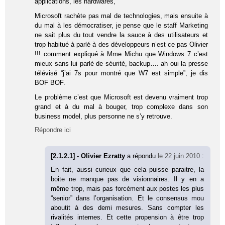
applications, les hardwares,
Microsoft rachète pas mal de technologies, mais ensuite à
du mal à les démocratiser, je pense que le staff Marketing
ne sait plus du tout vendre la sauce à des utilisateurs et
trop habitué à parlé à des développeurs n’est ce pas Olivier
!!! comment expliqué à Mme Michu que Windows 7 c’est
mieux sans lui parlé de séurité, backup…. ah oui la presse
télévisé “j’ai 7s pour montré que W7 est simple”, je dis
BOF BOF.
Le problème c’est que Microsoft est devenu vraiment trop
grand et à du mal à bouger, trop complexe dans son
business model, plus personne ne s’y retrouve.
Répondre ici
[2.1.2.1] - Olivier Ezratty
a répondu
le 22 juin 2010
:
En fait, aussi curieux que cela puisse paraitre, la
boite ne manque pas de visionnaires. Il y en a
même trop, mais pas forcément aux postes les plus
“senior” dans l’organisation. Et le consensus mou
aboutit à des demi mesures. Sans compter les
rivalités internes. Et cette propension à être trop