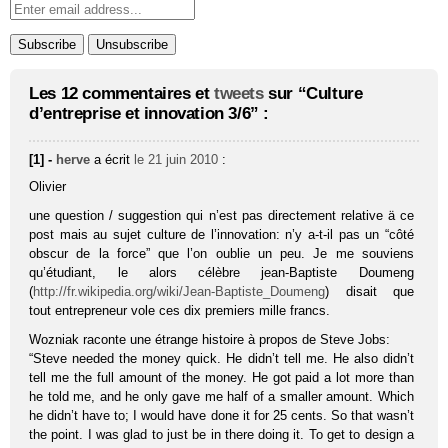
Les 12 commentaires et
tweets
sur “Culture
d’entreprise et innovation 3/6” :
[1] -
herve
a écrit
le 21 juin 2010
:
Olivier
une question / suggestion qui n’est pas directement relative ä ce
post mais au sujet culture de l’innovation: n’y a-t-il pas un “côté
obscur de la force” que l’on oublie un peu. Je me souviens
qu’étudiant, le alors célèbre jean-Baptiste Doumeng
(
http://fr.wikipedia.org/wiki/Jean-Baptiste_Doumeng
) disait que
tout entrepreneur vole ces dix premiers mille francs.
Wozniak raconte une étrange histoire à propos de Steve Jobs:
“Steve needed the money quick. He didn’t tell me. He also didn’t
tell me the full amount of the money. He got paid a lot more than
he told me, and he only gave me half of a smaller amount. Which
he didn’t have to; I would have done it for 25 cents. So that wasn’t
the point. I was glad to just be in there doing it. To get to design a