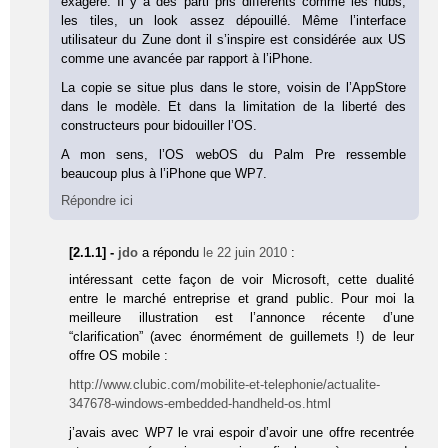
exagéré. Il y a des parti pris différents comme les hubs,
les tiles, un look assez dépouillé. Même l’interface
utilisateur du Zune dont il s’inspire est considérée aux US
comme une avancée par rapport à l’iPhone.
La copie se situe plus dans le store, voisin de l’AppStore
dans le modèle. Et dans la limitation de la liberté des
constructeurs pour bidouiller l’OS.
A mon sens, l’OS webOS du Palm Pre ressemble
beaucoup plus à l’iPhone que WP7.
Répondre ici
[2.1.1] -
jdo
a répondu
le 22 juin 2010
:
intéressant cette façon de voir Microsoft, cette dualité
entre le marché entreprise et grand public. Pour moi la
meilleure illustration est l’annonce récente d’une
“clarification” (avec énormément de guillemets !) de leur
offre OS mobile :
http://www.clubic.com/mobilite-et-telephonie/actualite-
347678-windows-embedded-handheld-os.html
j’avais avec WP7 le vrai espoir d’avoir une offre recentrée