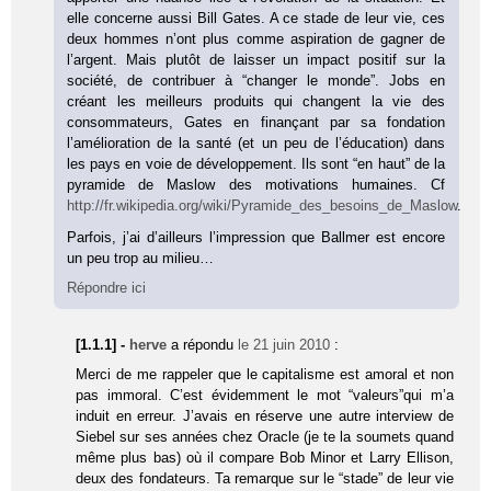
elle concerne aussi Bill Gates. A ce stade de leur vie, ces
deux hommes n’ont plus comme aspiration de gagner de
l’argent. Mais plutôt de laisser un impact positif sur la
société, de contribuer à “changer le monde”. Jobs en
créant les meilleurs produits qui changent la vie des
consommateurs, Gates en finançant par sa fondation
l’amélioration de la santé (et un peu de l’éducation) dans
les pays en voie de développement. Ils sont “en haut” de la
pyramide de Maslow des motivations humaines. Cf
http://fr.wikipedia.org/wiki/Pyramide_des_besoins_de_Maslow
.
Parfois, j’ai d’ailleurs l’impression que Ballmer est encore
un peu trop au milieu…
Répondre ici
[1.1.1] -
herve
a répondu
le 21 juin 2010
:
Merci de me rappeler que le capitalisme est amoral et non
pas immoral. C’est évidemment le mot “valeurs”qui m’a
induit en erreur. J’avais en réserve une autre interview de
Siebel sur ses années chez Oracle (je te la soumets quand
même plus bas) où il compare Bob Minor et Larry Ellison,
deux des fondateurs. Ta remarque sur le “stade” de leur vie