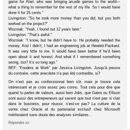
game for Atari, who was bringing arcade games to the world—
what a thing to remember for the rest of my life. So I would have
done it for 25 cents.”
Livingston: “So he took more money than you did, but you both
worked on the project?”
Wozniak: “Yeah, I found out 12 years later.”
Livingston: “That’s awful.”
Wozniak: “I know, but he didn’t have to. He probably needed the
money. And I didn’t; I had an engineering job at Hewlett-Packard.
It was very little to me. It would have been better if he’d been
open about it and honest. And what if I remembered something
wrong, too? It’s so long ago.”
REF: “Fouders at Work” par Jessica Livingston. Jusqu’à preuve
du contraire, cette anecdote n’a pas été contredite, si?
On n’est pas au confessionnal bien sûr, mais je trouve cela
intéressant et je crois assez peu connu. Tout cela pour dire que
quand tu parles de valeurs, aussi bien Jobs, que Gates ou Ellison
sont aussi des entrepreneurs qui savent que tout n’est pas si clair
dans le business, pour réussir, n’est-ce pas? La culture de la
vente chez Oracle et du partenariat exclusif chez Microsoft
mériteraient sans doute des analyses similaires…
Répondre ici