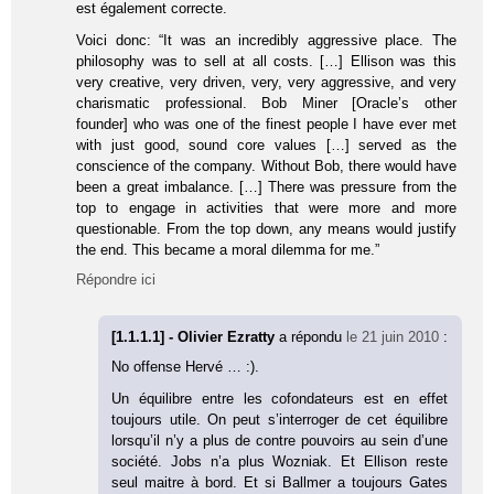
est également correcte.
Voici donc: “It was an incredibly aggressive place. The
philosophy was to sell at all costs. […] Ellison was this
very creative, very driven, very, very aggressive, and very
charismatic professional. Bob Miner [Oracle’s other
founder] who was one of the finest people I have ever met
with just good, sound core values […] served as the
conscience of the company. Without Bob, there would have
been a great imbalance. […] There was pressure from the
top to engage in activities that were more and more
questionable. From the top down, any means would justify
the end. This became a moral dilemma for me.”
Répondre ici
[1.1.1.1] - Olivier Ezratty
a répondu
le 21 juin 2010
:
No offense Hervé … :).
Un équilibre entre les cofondateurs est en effet
toujours utile. On peut s’interroger de cet équilibre
lorsqu’il n’y a plus de contre pouvoirs au sein d’une
société. Jobs n’a plus Wozniak. Et Ellison reste
seul maitre à bord. Et si Ballmer a toujours Gates