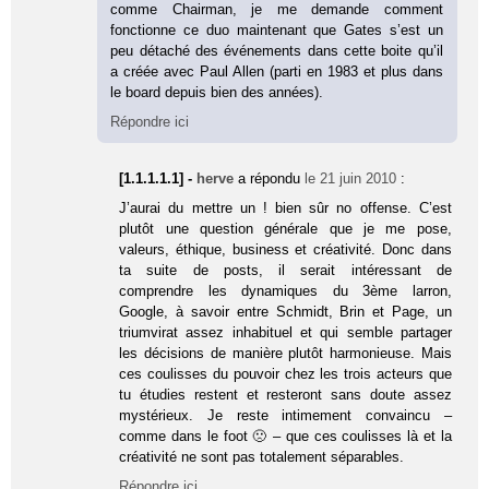
comme Chairman, je me demande comment
fonctionne ce duo maintenant que Gates s’est un
peu détaché des événements dans cette boite qu’il
a créée avec Paul Allen (parti en 1983 et plus dans
le board depuis bien des années).
Répondre ici
[1.1.1.1.1] -
herve
a répondu
le 21 juin 2010
:
J’aurai du mettre un ! bien sûr no offense. C’est
plutôt une question générale que je me pose,
valeurs, éthique, business et créativité. Donc dans
ta suite de posts, il serait intéressant de
comprendre les dynamiques du 3ème larron,
Google, à savoir entre Schmidt, Brin et Page, un
triumvirat assez inhabituel et qui semble partager
les décisions de manière plutôt harmonieuse. Mais
ces coulisses du pouvoir chez les trois acteurs que
tu étudies restent et resteront sans doute assez
mystérieux. Je reste intimement convaincu –
comme dans le foot 🙁 – que ces coulisses là et la
créativité ne sont pas totalement séparables.
Répondre ici