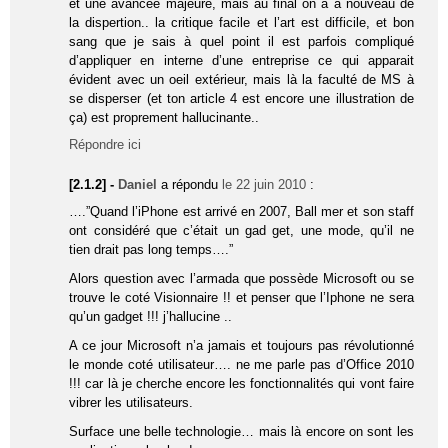
et une avancée majeure, mais au final on a à nouveau de
la dispertion.. la critique facile et l’art est difficile, et bon
sang que je sais à quel point il est parfois compliqué
d’appliquer en interne d’une entreprise ce qui apparait
évident avec un oeil extérieur, mais là la faculté de MS à
se disperser (et ton article 4 est encore une illustration de
ça) est proprement hallucinante..
Répondre ici
[2.1.2] -
Daniel
a répondu
le 22 juin 2010
:
….”Quand l’iPhone est arrivé en 2007, Ball mer et son staff
ont considéré que c’était un gad get, une mode, qu’il ne
tien drait pas long temps….”
Alors question avec l’armada que possède Microsoft ou se
trouve le coté Visionnaire !! et penser que l’Iphone ne sera
qu’un gadget !!! j’hallucine ..
A ce jour Microsoft n’a jamais et toujours pas révolutionné
le monde coté utilisateur…. ne me parle pas d’Office 2010
!!! car là je cherche encore les fonctionnalités qui vont faire
vibrer les utilisateurs.
Surface une belle technologie… mais là encore on sont les