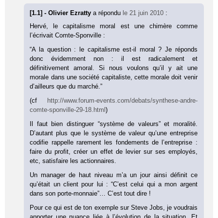
[1.1] - Olivier Ezratty
a répondu
le 21 juin 2010
:
Hervé, le capitalisme moral est une chimère comme
l’écrivait Comte-Sponville :
“A la question : le capitalisme est-il moral ? Je réponds
donc évidemment non : il est radicalement et
définitivement amoral. Si nous voulons qu’il y ait une
morale dans une société capitaliste, cette morale doit venir
d’ailleurs que du marché.”
(cf
http://www.forum-events.com/debats/synthese-andre-
comte-sponville-29-18.html
)
Il faut bien distinguer “système de valeurs” et moralité.
D’autant plus que le système de valeur qu’une entreprise
codifie rappelle rarement les fondements de l’entreprise :
faire du profit, créer un effet de levier sur ses employés,
etc, satisfaire les actionnaires.
Un manager de haut niveau m’a un jour ainsi définit ce
qu’était un client pour lui : “C’est celui qui a mon argent
dans son porte-monnaie”… C’est tout dire !
Pour ce qui est de ton exemple sur Steve Jobs, je voudrais
apporter une nuance liée à l’évolution de la situation. Et