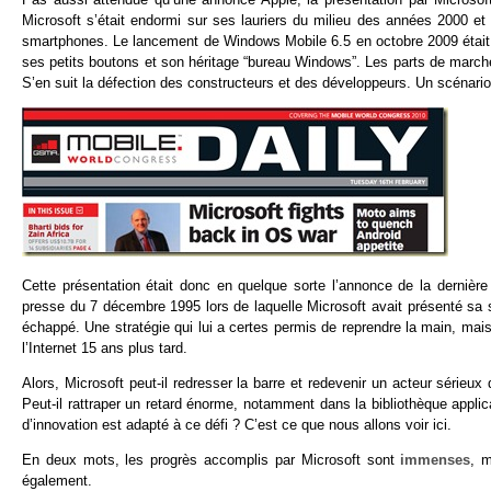
Microsoft s’était endormi sur ses lauriers du milieu des années 2000 et
smartphones. Le lancement de Windows Mobile 6.5 en octobre 2009 était un
ses petits boutons et son héritage “bureau Windows”. Les parts de march
S’en suit la défection des constructeurs et des développeurs. Un scénario 
Cette présentation était donc en quelque sorte l’annonce de la dernière
presse du 7 décembre 1995 lors de laquelle Microsoft avait présenté sa s
échappé. Une stratégie qui lui a certes permis de reprendre la main, mais 
l’Internet 15 ans plus tard.
Alors, Microsoft peut-il redresser la barre et redevenir un acteur séri
Peut-il rattraper un retard énorme, notamment dans la bibliothèque app
d’innovation est adapté à ce défi ? C’est ce que nous allons voir ici.
En deux mots, les progrès accomplis par Microsoft sont
immenses
, m
également.