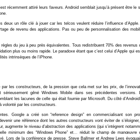
’est récemment attiré leurs faveurs. Android semblait jusqu’à présent être le 
one.
s deux un rôle clé à jouer car les telcos veulent réduire l’influence d’Apple
rtage de revenu des applications. Pas ou peu de personnalisation des mobil
 règles du jeu à peu près équivalentes. Tous redistribuent 70% des revenus 
ation plus ou moins rapide. Le paradoxe étant que c’est celui d’Apple qui es
ités intrinsèques de l’iPhone.
 par les constructeurs, de la pression que cela met sur les prix, de l’innova
it sérieusement gêné Windows Mobile dans ses précédentes versions. 
blant les lacunes de celle qui était fournie par Microsoft. Du côté d’Android
à volonté par les constructeurs.
entes. Google a créé son “reference design” en commercialisant son pro
venir une référence dont les autres constructeurs vont éviter de s’éloigner,
eur, augmente le niveau d’abstraction des applications (qui s’intègrent notam
atérielle minimum des “Windows Phone” et… réduit le champ de manœuvre 
ivé. Lors de la conférence de presse, Steve Ballmer et Andrew Lees évoquai