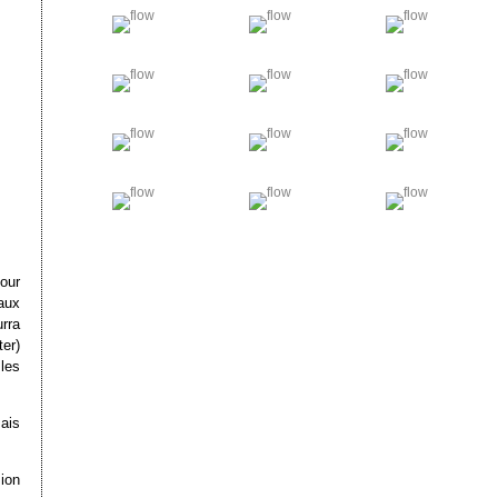
our
aux
rra
er)
 les
Mais
ion