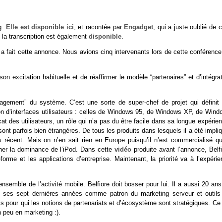
ng.
Elle est disponible ici
, et racontée par
Engadget
, qui a juste oublié de c
 la transcription est également
disponible
.
i a fait cette annonce. Nous avions cinq intervenants lors de cette conférenc
on excitation habituelle et de réaffirmer le modèle “partenaires” et d’intégra
ement” du système. C’est une sorte de super-chef de projet qui définit 
ion d’interfaces utilisateurs : celles de Windows 95, de Windows XP, de Wind
des utilisateurs, un rôle qui n’a pas du être facile dans sa longue expérien
sont parfois bien étrangères. De tous les produits dans lesquels il a été impli
lus récent. Mais on n’en sait rien en Europe puisqu’il n’est commercialisé q
rner la dominance de l’iPod. Dans cette
vidéo
produite avant l’annonce, Belfi
eforme et les applications d’entreprise. Maintenant, la priorité va à l’expéri
nsemble de l’activité mobile. Belfiore doit bosser pour lui. Il a aussi 20 an
sé ses sept dernières années comme patron du marketing serveur et outils
 pour qui les notions de partenariats et d’écosystème sont stratégiques. Ce 
n peu en marketing :).