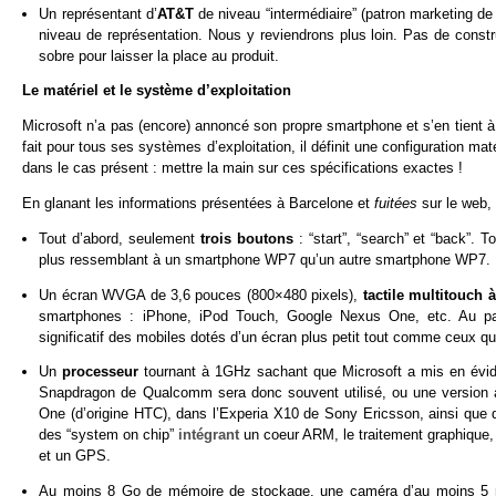
Un représentant d’
AT&T
de niveau “intermédiaire” (patron marketing de
niveau de représentation. Nous y reviendrons plus loin. Pas de constr
sobre pour laisser la place au produit.
Le matériel et le système d’exploitation
Microsoft n’a pas (encore) annoncé son propre smartphone et s’en tient à
fait pour tous ses systèmes d’exploitation, il définit une configuration m
dans le cas présent : mettre la main sur ces spécifications exactes !
En glanant les informations présentées à Barcelone et
fuitées
sur le web, 
Tout d’abord, seulement
trois boutons
: “start”, “search” et “back”. To
plus ressemblant à un smartphone WP7 qu’un autre smartphone WP7.
Un écran WVGA de 3,6 pouces (800×480 pixels),
tactile multitouch 
smartphones : iPhone, iPod Touch, Google Nexus One, etc. Au pa
significatif des mobiles dotés d’un écran plus petit tout comme ceux qu
Un
processeur
tournant à 1GHz sachant que Microsoft a mis en évid
Snapdragon de Qualcomm sera donc souvent utilisé, ou une version à 
One (d’origine HTC), dans l’Experia X10 de Sony Ericsson, ainsi que
des “system on chip”
intégrant
un coeur ARM, le traitement graphique, 
et un GPS.
Au moins 8 Go de mémoire de stockage, une caméra d’au moins 5 m