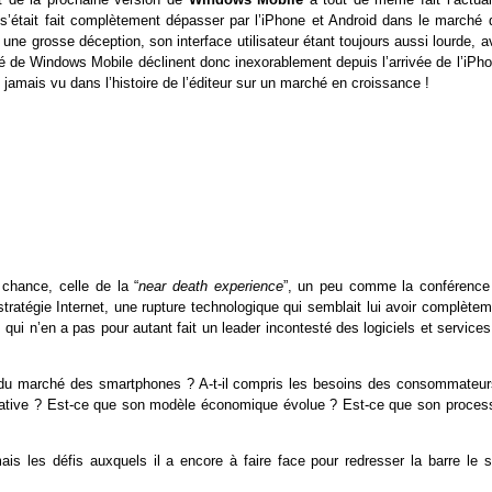
 s’était fait complètement dépasser par l’iPhone et Android dans le marché 
e grosse déception, son interface utilisateur étant toujours aussi lourde, a
é de Windows Mobile déclinent donc inexorablement depuis l’arrivée de l’iPho
jamais vu dans l’histoire de l’éditeur sur un marché en croissance !
 chance, celle de la “
near death experience
”, un peu comme la conférence
tratégie Internet, une rupture technologique qui semblait lui avoir complètem
qui n’en a pas pour autant fait un leader incontesté des logiciels et service
eux du marché des smartphones ? A-t-il compris les besoins des consommateur
licative ? Est-ce que son modèle économique évolue ? Est-ce que son proces
ais les défis auxquels il a encore à faire face pour redresser la barre le s