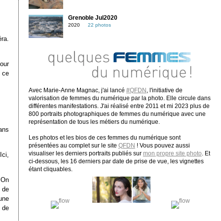
Grenoble Jul2020
2020
22 photos
ra.
our
 ce
Avec Marie-Anne Magnac, j'ai lancé
#QFDN
, l'initiative de
valorisation de femmes du numérique par la photo. Elle circule dans
différentes manifestations. J'ai réalisé entre 2011 et mi 2023 plus de
800 portraits photographiques de femmes du numérique avec une
représentation de tous les métiers du numérique.
ans
Les photos et les bios de ces femmes du numérique sont
présentées au complet sur le site
QFDN
! Vous pouvez aussi
visualiser les derniers portraits publiés sur
mon propre site photo
. Et
Ici,
ci-dessous, les 16 derniers par date de prise de vue, les vignettes
étant cliquables.
 On
e de
une
 de