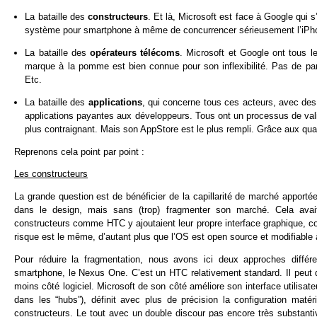
La bataille des
constructeurs
. Et là, Microsoft est face à Google qui s
système pour smartphone à même de concurrencer sérieusement l’iPh
La bataille des
opérateurs télécoms
. Microsoft et Google ont tous le
marque à la pomme est bien connue pour son inflexibilité. Pas de pa
Etc.
La bataille des
applications
, qui concerne tous ces acteurs, avec des
applications payantes aux développeurs. Tous ont un processus de valid
plus contraignant. Mais son AppStore est le plus rempli. Grâce aux qual
Reprenons cela point par point :
Les constructeurs
La grande question est de bénéficier de la capillarité de marché apportée
dans le design, mais sans (trop) fragmenter son marché. Cela ava
constructeurs comme HTC y ajoutaient leur propre interface graphique, com
risque est le même, d’autant plus que l’OS est open source et modifiable 
Pour réduire la fragmentation, nous avons ici deux approches différ
smartphone, le Nexus One. C’est un HTC relativement standard. Il peut de
moins côté logiciel. Microsoft de son côté améliore son interface utilisat
dans les “hubs”), définit avec plus de précision la configuration m
constructeurs. Le tout avec un double discour pas encore très substant