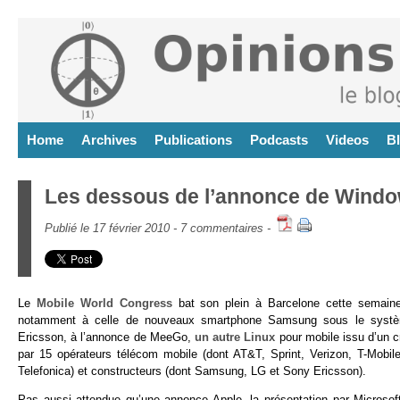
Home
Archives
Publications
Podcasts
Videos
B
Les dessous de l’annonce de Windo
Publié le 17 février 2010 -
7 commentaires
-
Le
Mobile World Congress
bat son plein à Barcelone cette semain
notamment à celle de nouveaux smartphone Samsung sous le système
Ericsson, à l’annonce de MeeGo,
un autre Linux
pour mobile issu d’un cr
par 15 opérateurs télécom mobile (dont AT&T, Sprint, Verizon, T-Mobi
Telefonica) et constructeurs (dont Samsung, LG et Sony Ericsson).
Pas aussi attendue qu’une annonce Apple, la présentation par Microsof