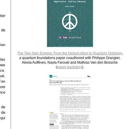
iter
e de
tion
The Two-Spin Enigma: From the Helium Atom to Quantum Ontology
,
a quantum foundations paper coauthored with Philippe Grangier,
les
Alexia Auffèves, Nayla Farouki and Mathias Van den Bossche
ows
(
paper backstory
).
ce.
qué,
u’en
ore
ence
s de
 de
qui