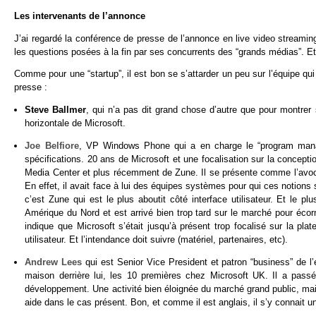
Les intervenants de l’annonce
J’ai regardé la conférence de presse de l’annonce en live video streami
les questions posées à la fin par ses concurrents des “grands médias”. Et
Comme pour une “startup”, il est bon se s’attarder un peu sur l’équipe qu
presse :
Steve Ballmer
, qui n’a pas dit grand chose d’autre que pour montrer s
horizontale de Microsoft.
Joe Belfiore
, VP Windows Phone qui a en charge le “program manag
spécifications. 20 ans de Microsoft et une focalisation sur la concept
Media Center et plus récemment de Zune. Il se présente comme l’avocat 
En effet, il avait face à lui des équipes systèmes pour qui ces notions 
c’est Zune qui est le plus aboutit côté interface utilisateur. Et le p
Amérique du Nord et est arrivé bien trop tard sur le marché pour éco
indique que Microsoft s’était jusqu’à présent trop focalisé sur la plat
utilisateur. Et l’intendance doit suivre (matériel, partenaires, etc).
Andrew Lees
qui est Senior Vice President et patron “business” de l’e
maison derrière lui, les 10 premières chez Microsoft UK. Il a pas
développement. Une activité bien éloignée du marché grand public, mais
aide dans le cas présent. Bon, et comme il est anglais, il s’y connait u