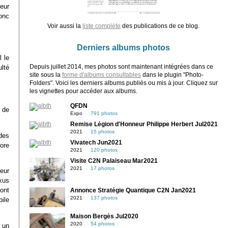
leur
onc
Voir aussi la
liste complète
des publications de ce blog.
Derniers albums photos
 le
Depuis juillet 2014, mes photos sont maintenant intégrées dans ce
ulté
site sous la
forme d'albums consultables
dans le plugin "Photo-
Folders". Voici les derniers albums publiés ou mis à jour. Cliquez sur
les vignettes pour accéder aux albums.
QFDN
n de
Expo
791 photos
Remise Légion d'Honneur Philippe Herbert Jul2021
2021
15 photos
des
Vivatech Jun2021
ore
2021
120 photos
Visite C2N Palaiseau Mar2021
2021
17 photos
eur
xus
ont
Annonce Stratégie Quantique C2N Jan2021
2021
137 photos
bile
Maison Bergès Jul2020
2020
54 photos
 un