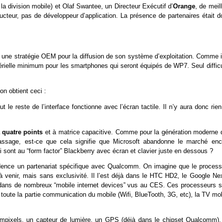
 la division mobile) et Olaf Swantee, un Directeur Exécutif d’
Orange
, de meil
ucteur, pas de développeur d’application. La présence de partenaires était d
 une stratégie OEM pour la diffusion de son système d’exploitation. Comme il
atérielle minimum pour les smartphones qui seront équipés de WP7. Seul diffic
on obtient ceci :
ut le reste de l’interface fonctionne avec l’écran tactile. Il n’y aura donc rie
à quatre points
et à matrice capacitive. Comme pour la génération moderne 
ssage, est-ce que cela signifie que Microsoft abandonne le marché enc
i sont au “form factor” Blackberry avec écran et clavier juste en dessous ?
ence un partenariat spécifique avec Qualcomm. On imagine que le process
venir, mais sans exclusivité. Il l’est déjà dans le HTC HD2, le Google Ne
 dans de nombreux “mobile internet devices” vus au CES. Ces processeurs s
toute la partie communication du mobile (Wifi, BlueTooth, 3G, etc), la TV mo
pixels, un capteur de lumière, un GPS (déjà dans le chipset Qualcomm),