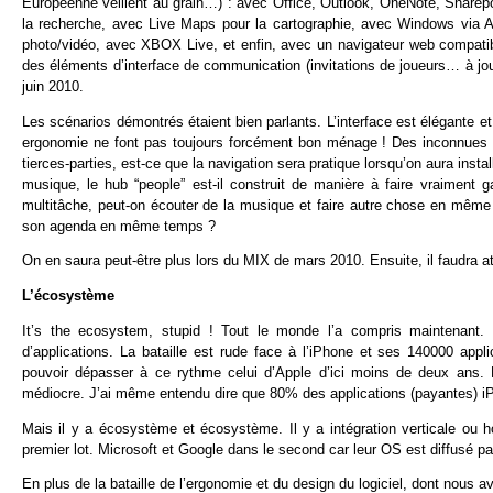
Européenne veillent au grain…) : avec Office, Outlook, OneNote, Sharepoi
la recherche, avec Live Maps pour la cartographie, avec Windows via 
photo/vidéo, avec XBOX Live, et enfin, avec un navigateur web compatib
des éléments d’interface de communication (invitations de joueurs… à jou
juin 2010.
Les scénarios démontrés étaient bien parlants. L’interface est élégante et
ergonomie ne font pas toujours forcément bon ménage ! Des inconnues subs
tierces-parties, est-ce que la navigation sera pratique lorsqu’on aura inst
musique, le hub “people” est-il construit de manière à faire vraiment g
multitâche, peut-on écouter de la musique et faire autre chose en même t
son agenda en même temps ?
On en saura peut-être plus lors du MIX de mars 2010. Ensuite, il faudra a
L’écosystème
It’s the ecosystem, stupid ! Tout le monde l’a compris maintenan
d’applications. La bataille est rude face à l’iPhone et ses 140000 appli
pouvoir dépasser à ce rythme celui d’Apple d’ici moins de deux ans. 
médiocre. J’ai même entendu dire que 80% des applications (payantes) i
Mais il y a écosystème et écosystème. Il y a intégration verticale ou
premier lot. Microsoft et Google dans le second car leur OS est diffusé par
En plus de la bataille de l’ergonomie et du design du logiciel, dont nous av