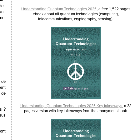
des
Understanding Quantum Technologies 2025
, a free 1,522 pages
vec
ebook about all quantum technologies (computing,
ne.
telecommunications, cryptography, sensing):
 de
ent
s de
Understanding Quantum Technologies 2025 Key takeaways
, a 38
s ?
pages version with key takeaways from the eponymous book.
sus
ont