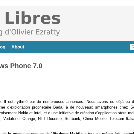
log
About
ws Phone 7.0
e. Il est rythmé par de nombreuses annonces. Nous avons eu déjà eu dr
 d’exploitation propriétaire Bada, à de nouveaux smartphones chez S
oisement Nokia et Intel, et à une initiative de création d’application store mo
le, Vodafone, Orange, NTT Docomo, Softbank, China Mobile, Telecom Italia
t de la prochaine version de
Windows Mobile
a tout de même fait l’actuali