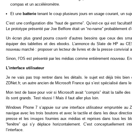
compas et un accéléromètre.
Et une
batterie
tenant le coup plusieurs jours en usage courant, un suje
C’est une configuration dite “haut de gamme”. Qu’est-ce qui est facultat
Le prototype présenté par Joe Belfiore était un “no-name” probablement d’
Un écran plus grand pourra couvrir d’autres besoins que ceux des sm
équiper des tablettes et des ebooks. L’annonce du Slate de HP au CES 2
nouveau marché : proposer un lecteur de livres et de la presse convivial 
Sinon, l’OS est présenté par les médias comme entièrement
nouveau
. En
L’interface utilisateur
Je ne vais pas trop rentrer dans les détails. le sujet est déjà très bi
ZDNet.fr, un autre ancien de Microsoft France qui s’est spécialisé dans le 
Mon test de base pour voir si Microsoft avait “compris” était la taille des
ils sont grands. Test réussi ! Mais il faut aller plus loin.
Windows Phone 7 s’appuie sur une interface utilisateur empruntée au Zu
navigue avec les trois boutons et avec le tactile et dans les deux direction
presse et les
images
fournies aux médias et reprises dans tous les blo
“fenêtre” qui s’y déplace horizontalement. C’est conceptuellement int
l’interface.