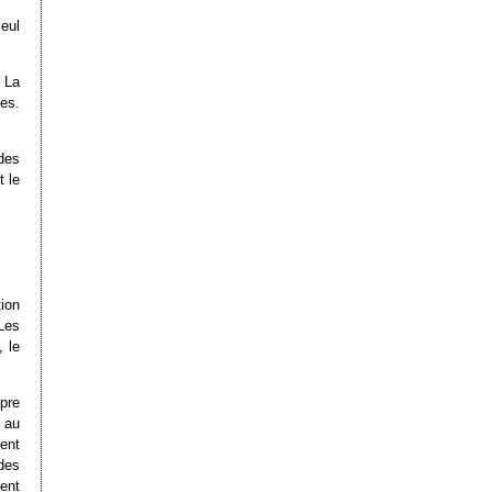
seul
. La
es.
des
t le
tion
Les
, le
pre
 au
ment
des
ent