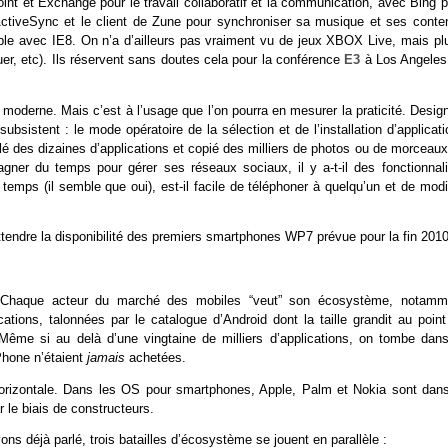
nt et Exchange pour le travail collaboratif et la communication, avec Bing p
ActiveSync et le client de Zune pour synchroniser sa musique et ses conte
le avec IE8. On n’a d’ailleurs pas vraiment vu de jeux XBOX Live, mais plu
er, etc). Ils réservent sans doutes cela pour la conférence
E3
à Los Angeles
 moderne. Mais c’est à l’usage que l’on pourra en mesurer la praticité. Desig
istent : le mode opératoire de la sélection et de l’installation d’applicati
allé des dizaines d’applications et copié des milliers de photos ou de morceau
agner du temps pour gérer ses réseaux sociaux, il y a-t-il des fonctionnali
emps (il semble que oui), est-il facile de téléphoner à quelqu’un et de modif
ttendre la disponibilité des premiers smartphones WP7 prévue pour la fin 2010
t. Chaque acteur du marché des mobiles “veut” son écosystème, notamm
cations, talonnées par le catalogue d’Android dont la taille grandit au point
Même si au delà d’une vingtaine de milliers d’applications, on tombe dans
Phone n’étaient
jamais
achetées.
 horizontale. Dans les OS pour smartphones, Apple, Palm et Nokia sont dans
 le biais de constructeurs.
ons déjà parlé, trois batailles d’écosystème se jouent en parallèle :