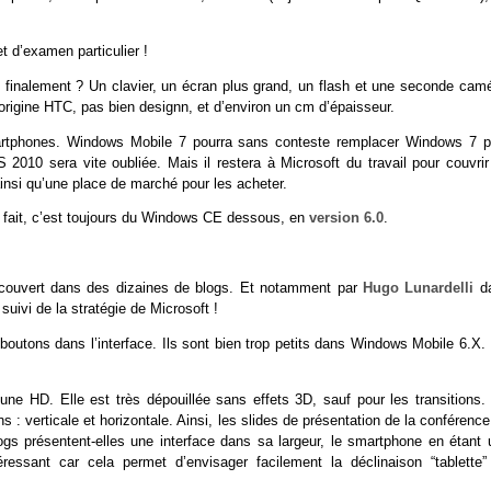
t d’examen particulier !
if finalement ? Un clavier, un écran plus grand, un flash et une seconde camé
origine HTC, pas bien designn, et d’environ un cm d’épaisseur.
artphones. Windows Mobile 7 pourra sans conteste remplacer Windows 7 p
010 sera vite oubliée. Mais il restera à Microsoft du travail pour couvrir
ainsi qu’une place de marché pour les acheter.
 fait, c’est toujours du Windows CE dessous, en
version 6.0
.
en couvert dans des dizaines de blogs. Et notamment par
Hugo Lunardelli
d
suivi de la stratégie de Microsoft !
 boutons dans l’interface. Ils sont bien trop petits dans Windows Mobile 6.X. 
ne HD. Elle est très dépouillée sans effets 3D, sauf pour les transitions.
s : verticale et horizontale. Ainsi, les slides de présentation de la conférenc
gs présentent-elles une interface dans sa largeur, le smartphone en étant 
éressant car cela permet d’envisager facilement la déclinaison “tablette”