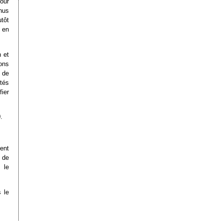
our
nus
tôt
 en
n et
ons
x de
tés
ier
.
ent
 de
 le
 le