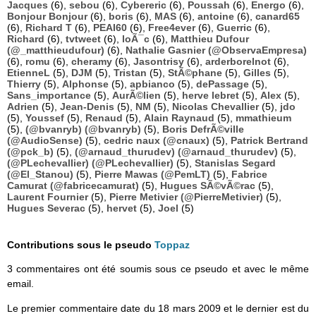
Jacques
(6),
sebou
(6),
Cybereric
(6),
Poussah
(6),
Energo
(6),
Bonjour Bonjour
(6),
boris
(6),
MAS
(6),
antoine
(6),
canard65
(6),
Richard T
(6),
PEAI60
(6),
Free4ever
(6),
Guerric
(6),
Richard
(6),
tvtweet
(6),
loÃ¯c
(6),
Matthieu Dufour
(@_matthieudufour)
(6),
Nathalie Gasnier (@ObservaEmpresa)
(6),
romu
(6),
cheramy
(6),
Jasontrisy
(6),
arderborelnot
(6),
EtienneL
(5),
DJM
(5),
Tristan
(5),
StÃ©phane
(5),
Gilles
(5),
Thierry
(5),
Alphonse
(5),
apbianco
(5),
dePassage
(5),
Sans_importance
(5),
AurÃ©lien
(5),
herve lebret
(5),
Alex
(5),
Adrien
(5),
Jean-Denis
(5),
NM
(5),
Nicolas Chevallier
(5),
jdo
(5),
Youssef
(5),
Renaud
(5),
Alain Raynaud
(5),
mmathieum
(5),
(@bvanryb) (@bvanryb)
(5),
Boris DefrÃ©ville
(@AudioSense)
(5),
cedric naux (@cnaux)
(5),
Patrick Bertrand
(@pck_b)
(5),
(@arnaud_thurudev) (@arnaud_thurudev)
(5),
(@PLechevallier) (@PLechevallier)
(5),
Stanislas Segard
(@El_Stanou)
(5),
Pierre Mawas (@PemLT)
(5),
Fabrice
Camurat (@fabricecamurat)
(5),
Hugues SÃ©vÃ©rac
(5),
Laurent Fournier
(5),
Pierre Metivier (@PierreMetivier)
(5),
Hugues Severac
(5),
hervet
(5),
Joel
(5)
Contributions sous le pseudo
Toppaz
3 commentaires ont été soumis sous ce pseudo et avec le même
email.
Le premier commentaire date du 18 mars 2009 et le dernier est du