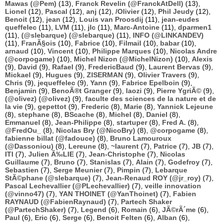
Mawas (@Pem)
(13),
Franck Revelin (@FranckAtDell)
(13),
Lionel
(12),
Pascal
(12),
anj
(12),
/Olivier
(12),
Phil Jeudy
(12),
Benoit
(12),
jean
(12),
Louis van Proosdij
(11),
jean-eudes
queffelec
(11),
LVM
(11),
jlc
(11),
Marc-Antoine
(11),
dparmen1
(11),
(@slebarque) (@slebarque)
(11),
INFO (@LINKANDEV)
(11),
FranÃ§ois
(10),
Fabrice
(10),
Filmail
(10),
babar
(10),
arnaud
(10),
Vincent
(10),
Philippe Marques
(10),
Nicolas Andre
(@corpogame)
(10),
Michel Nizon (@MichelNizon)
(10),
Alexis
(9),
David
(9),
Rafael
(9),
FredericBaud
(9),
Laurent Bervas
(9),
Mickael
(9),
Hugues
(9),
ZISERMAN
(9),
Olivier Travers
(9),
Chris
(9),
jequeffelec
(9),
Yann
(9),
Fabrice Epelboin
(9),
Benjamin
(9),
BenoÃ®t Granger
(9),
laozi
(9),
Pierre YgriÃ©
(9),
(@olivez) (@olivez)
(9),
faculte des sciences de la nature et de
la vie
(9),
gepettot
(9),
Frederic
(8),
Marie
(8),
Yannick Lejeune
(8),
stephane
(8),
BScache
(8),
Michel
(8),
Daniel
(8),
Emmanuel
(8),
Jean-Philippe
(8),
startuper
(8),
Fred A.
(8),
@FredOu_
(8),
Nicolas Bry (@NicoBry)
(8),
@corpogame
(8),
fabienne billat (@fadouce)
(8),
Bruno Lamouroux
(@Dassoniou)
(8),
Lereune
(8),
~laurent
(7),
Patrice
(7),
JB
(7),
ITI
(7),
Julien Ã‰LIE
(7),
Jean-Christophe
(7),
Nicolas
Guillaume
(7),
Bruno
(7),
Stanislas
(7),
Alain
(7),
Godefroy
(7),
Sebastien
(7),
Serge Meunier
(7),
Pimpin
(7),
Lebarque
StÃ©phane (@slebarque)
(7),
Jean-Renaud ROY (@jr_roy)
(7),
Pascal Lechevallier (@PLechevallier)
(7),
veille innovation
(@vinno47)
(7),
YAN THOINET (@YanThoinet)
(7),
Fabien
RAYNAUD (@FabienRaynaud)
(7),
Partech Shaker
(@PartechShaker)
(7),
Legend
(6),
Romain
(6),
JÃ©rÃ´me
(6),
Paul
(6),
Eric
(6),
Serge
(6),
Benoit Felten
(6),
Alban
(6),