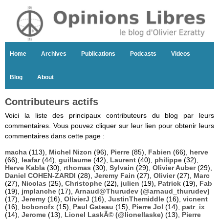
Home
Archives
Publications
Podcasts
Videos
Blog
About
Contributeurs actifs
Voici la liste des principaux contributeurs du blog par leurs
commentaires. Vous pouvez cliquer sur leur lien pour obtenir leurs
commentaires dans cette page :
macha
(113),
Michel Nizon
(96),
Pierre
(85),
Fabien
(66),
herve
(66),
leafar
(44),
guillaume
(42),
Laurent
(40),
philippe
(32),
Herve Kabla
(30),
rthomas
(30),
Sylvain
(29),
Olivier Auber
(29),
Daniel COHEN-ZARDI
(28),
Jeremy Fain
(27),
Olivier
(27),
Marc
(27),
Nicolas
(25),
Christophe
(22),
julien
(19),
Patrick
(19),
Fab
(19),
jmplanche
(17),
Arnaud@Thurudev (@arnaud_thurudev)
(17),
Jeremy
(16),
OlivierJ
(16),
JustinThemiddle
(16),
vicnent
(16),
bobonofx
(15),
Paul Gateau
(15),
Pierre Jol
(14),
patr_ix
(14),
Jerome
(13),
Lionel LaskÃ© (@lionellaske)
(13),
Pierre