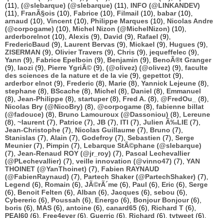
(11),
(@slebarque) (@slebarque)
(11),
INFO (@LINKANDEV)
(11),
FranÃ§ois
(10),
Fabrice
(10),
Filmail
(10),
babar
(10),
arnaud
(10),
Vincent
(10),
Philippe Marques
(10),
Nicolas Andre
(@corpogame)
(10),
Michel Nizon (@MichelNizon)
(10),
arderborelnot
(10),
Alexis
(9),
David
(9),
Rafael
(9),
FredericBaud
(9),
Laurent Bervas
(9),
Mickael
(9),
Hugues
(9),
ZISERMAN
(9),
Olivier Travers
(9),
Chris
(9),
jequeffelec
(9),
Yann
(9),
Fabrice Epelboin
(9),
Benjamin
(9),
BenoÃ®t Granger
(9),
laozi
(9),
Pierre YgriÃ©
(9),
(@olivez) (@olivez)
(9),
faculte
des sciences de la nature et de la vie
(9),
gepettot
(9),
arderbor elnot
(9),
Frederic
(8),
Marie
(8),
Yannick Lejeune
(8),
stephane
(8),
BScache
(8),
Michel
(8),
Daniel
(8),
Emmanuel
(8),
Jean-Philippe
(8),
startuper
(8),
Fred A.
(8),
@FredOu_
(8),
Nicolas Bry (@NicoBry)
(8),
@corpogame
(8),
fabienne billat
(@fadouce)
(8),
Bruno Lamouroux (@Dassoniou)
(8),
Lereune
(8),
~laurent
(7),
Patrice
(7),
JB
(7),
ITI
(7),
Julien Ã‰LIE
(7),
Jean-Christophe
(7),
Nicolas Guillaume
(7),
Bruno
(7),
Stanislas
(7),
Alain
(7),
Godefroy
(7),
Sebastien
(7),
Serge
Meunier
(7),
Pimpin
(7),
Lebarque StÃ©phane (@slebarque)
(7),
Jean-Renaud ROY (@jr_roy)
(7),
Pascal Lechevallier
(@PLechevallier)
(7),
veille innovation (@vinno47)
(7),
YAN
THOINET (@YanThoinet)
(7),
Fabien RAYNAUD
(@FabienRaynaud)
(7),
Partech Shaker (@PartechShaker)
(7),
Legend
(6),
Romain
(6),
JÃ©rÃ´me
(6),
Paul
(6),
Eric
(6),
Serge
(6),
Benoit Felten
(6),
Alban
(6),
Jacques
(6),
sebou
(6),
Cybereric
(6),
Poussah
(6),
Energo
(6),
Bonjour Bonjour
(6),
boris
(6),
MAS
(6),
antoine
(6),
canard65
(6),
Richard T
(6),
PEAI60
(6),
Free4ever
(6),
Guerric
(6),
Richard
(6),
tvtweet
(6),