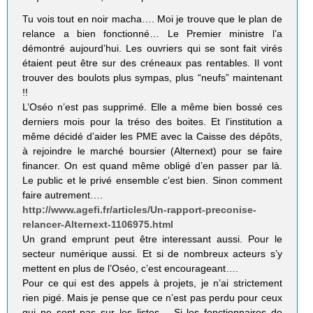
Tu vois tout en noir macha…. Moi je trouve que le plan de
relance a bien fonctionné… Le Premier ministre l’a
démontré aujourd’hui. Les ouvriers qui se sont fait virés
étaient peut être sur des créneaux pas rentables. Il vont
trouver des boulots plus sympas, plus “neufs” maintenant
!!
L’Oséo n’est pas supprimé. Elle a même bien bossé ces
derniers mois pour la tréso des boites. Et l’institution a
même décidé d’aider les PME avec la Caisse des dépôts,
à rejoindre le marché boursier (Alternext) pour se faire
financer. On est quand même obligé d’en passer par là.
Le public et le privé ensemble c’est bien. Sinon comment
faire autrement….
http://www.agefi.fr/articles/Un-rapport-preconise-
relancer-Alternext-1106975.html
Un grand emprunt peut être interessant aussi. Pour le
secteur numérique aussi. Et si de nombreux acteurs s’y
mettent en plus de l’Oséo, c’est encourageant….
Pour ce qui est des appels à projets, je n’ai strictement
rien pigé. Mais je pense que ce n’est pas perdu pour ceux
qui ne sont pas sur les listes… Si les fonctionnaires de