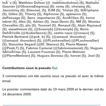
loÃ¯c
(6),
Matthieu Dufour (@_matthieudufour)
(6),
Nathalie
Gasnier (@ObservaEmpresa)
(6),
romu
(6),
cheramy
(6),
Jasontrisy
(6),
EtienneL
(5),
DJM
(5),
Tristan
(5),
StÃ©phane
(5),
Gilles
(5),
Thierry
(5),
Alphonse
(5),
apbianco
(5),
dePassage
(5),
Sans_importance
(5),
AurÃ©lien
(5),
herve
lebret
(5),
Alex
(5),
Adrien
(5),
Jean-Denis
(5),
NM
(5),
Nicolas
Chevallier
(5),
jdo
(5),
Youssef
(5),
Renaud
(5),
Alain Raynaud
(5),
mmathieum
(5),
(@bvanryb) (@bvanryb)
(5),
Boris
DefrÃ©ville (@AudioSense)
(5),
cedric naux (@cnaux)
(5),
Patrick Bertrand (@pck_b)
(5),
(@arnaud_thurudev)
(@arnaud_thurudev)
(5),
(@PLechevallier) (@PLechevallier)
(5),
Stanislas Segard (@El_Stanou)
(5),
Pierre Mawas
(@PemLT)
(5),
Fabrice Camurat (@fabricecamurat)
(5),
Hugues
SÃ©vÃ©rac
(5),
Laurent Fournier
(5),
Pierre Metivier
(@PierreMetivier)
(5),
Hugues Severac
(5),
hervet
(5),
Joel
(5)
Contributions sous le pseudo
Gui
3 commentaires ont été soumis sous ce pseudo et avec le même
email.
Le premier commentaire date du 19 mars 2009 et le dernier est du
14 décembre 2009.