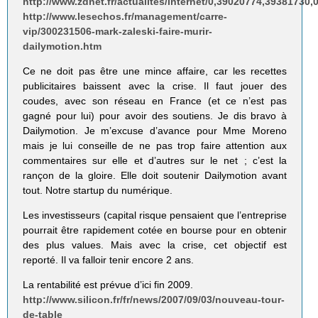
http://www.zdnet.fr/actualites/internet/0,39020774,39381730,
http://www.lesechos.fr/management/carre-
vip/300231506-mark-zaleski-faire-murir-
dailymotion.htm
Ce ne doit pas être une mince affaire, car les recettes
publicitaires baissent avec la crise. Il faut jouer des
coudes, avec son réseau en France (et ce n’est pas
gagné pour lui) pour avoir des soutiens. Je dis bravo à
Dailymotion. Je m’excuse d’avance pour Mme Moreno
mais je lui conseille de ne pas trop faire attention aux
commentaires sur elle et d’autres sur le net ; c’est la
rançon de la gloire. Elle doit soutenir Dailymotion avant
tout. Notre startup du numérique.
Les investisseurs (capital risque pensaient que l’entreprise
pourrait être rapidement cotée en bourse pour en obtenir
des plus values. Mais avec la crise, cet objectif est
reporté. Il va falloir tenir encore 2 ans.
La rentabilité est prévue d’ici fin 2009.
http://www.silicon.fr/fr/news/2007/09/03/nouveau-tour-
de-table