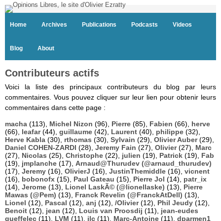
Home
Archives
Publications
Podcasts
Videos
Blog
About
Contributeurs actifs
Voici la liste des principaux contributeurs du blog par leurs
commentaires. Vous pouvez cliquer sur leur lien pour obtenir leurs
commentaires dans cette page :
macha
(113),
Michel Nizon
(96),
Pierre
(85),
Fabien
(66),
herve
(66),
leafar
(44),
guillaume
(42),
Laurent
(40),
philippe
(32),
Herve Kabla
(30),
rthomas
(30),
Sylvain
(29),
Olivier Auber
(29),
Daniel COHEN-ZARDI
(28),
Jeremy Fain
(27),
Olivier
(27),
Marc
(27),
Nicolas
(25),
Christophe
(22),
julien
(19),
Patrick
(19),
Fab
(19),
jmplanche
(17),
Arnaud@Thurudev (@arnaud_thurudev)
(17),
Jeremy
(16),
OlivierJ
(16),
JustinThemiddle
(16),
vicnent
(16),
bobonofx
(15),
Paul Gateau
(15),
Pierre Jol
(14),
patr_ix
(14),
Jerome
(13),
Lionel LaskÃ© (@lionellaske)
(13),
Pierre
Mawas (@Pem)
(13),
Franck Revelin (@FranckAtDell)
(13),
Lionel
(12),
Pascal
(12),
anj
(12),
/Olivier
(12),
Phil Jeudy
(12),
Benoit
(12),
jean
(12),
Louis van Proosdij
(11),
jean-eudes
queffelec
(11),
LVM
(11),
jlc
(11),
Marc-Antoine
(11),
dparmen1