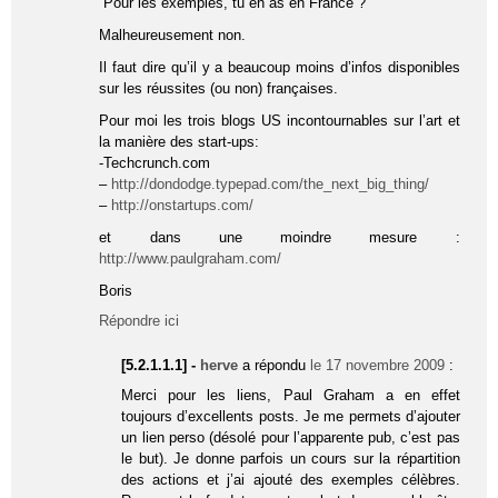
“Pour les exemples, tu en as en France ?”
Malheureusement non.
Il faut dire qu’il y a beaucoup moins d’infos disponibles
sur les réussites (ou non) françaises.
Pour moi les trois blogs US incontournables sur l’art et
la manière des start-ups:
-Techcrunch.com
–
http://dondodge.typepad.com/the_next_big_thing/
–
http://onstartups.com/
et dans une moindre mesure :
http://www.paulgraham.com/
Boris
Répondre ici
[5.2.1.1.1] -
herve
a répondu
le 17 novembre 2009
:
Merci pour les liens, Paul Graham a en effet
toujours d’excellents posts. Je me permets d’ajouter
un lien perso (désolé pour l’apparente pub, c’est pas
le but). Je donne parfois un cours sur la répartition
des actions et j’ai ajouté des exemples célèbres.