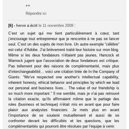
++
Répondre ici
[6] -
herve
a écrit
le 11 novembre 2009
:
C’est un sujet qui me tient particulièrement à cœur, tant
j’encourage tout entrepreneur que je rencontre à ne pas se lancer
seul. C’est un des sujets de mon livre. Un autre exemple “célèbre”
est celui d’Adobe. J’ai brièvement traité leur histoire sur mon blog.
Même si les deux fondateurs n’étaient pas jeunes, Hancock et
Warnock jugent que l’association de deux fondateurs est critique.
Pas tellement pour des raisons de complémentarité, mais plus
d’interchangeabilité… voici une citation tirée de In the Company of
Giants: “We’ve respected one another’s intellectual capability,
inherent honesty, ethical behavior and principles by which we lead
our personal and business lives… The value of our friendship is
so much more important.” Il me semble, mais je n’ai pas retrouvé
la citation exacte, qu’ils affirmaient même que le partage des
roles (business et technique) n’était mis en avant que pour faire
plaisir aux analystes financiers. Je mets plus en avant
l’importance de se soutenir mutuellement et aussi de se
confronter devant les difficultés et les questions, que les
complémentarités qui pourront être résolues par l’équipe à venir.