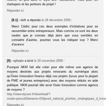
startupers et les porteurs de projet !
Répondre ici
[8.1] -
defr
a répondu
le 28 décembre 2009
:
Merci Cédric pour ces deux exemples d’initiatives pour se
rassembler entre entrepreneurs. Mais comme ce sont les deux
seules que je connais déjà alors que vous semblez en
connaitre d’autres, pourriez vous les indiquer svp ? Merci
d’avance
Répondre ici
[9] -
sylvain
a écrit
le 20 novembre 2009
:
Pourquoi NKM fait elle créer pour elle même une agence de
moyens destinés aux projets innovants du numérique alors
qu’Oséo Innovation finance déjà ces projets (issus pour la plupart
de PME et jeunes entreprises) avec des moyens réduits en aide
publique. NKM pourrait elle avoir Oséo Innovation comme agence
de moyens ?
http://www.elysee.fr/download/?
mode=press&filename=EMprunt_national_priorites_strategiques_d_inve
Répondre ici