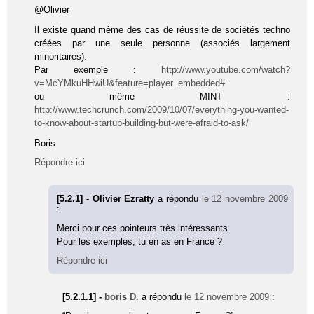
@Olivier
Il existe quand même des cas de réussite de sociétés techno
créées par une seule personne (associés largement
minoritaires).
Par exemple :
http://www.youtube.com/watch?
v=McYMkuHHwiU&feature=player_embedded#
ou même MINT :
http://www.techcrunch.com/2009/10/07/everything-you-wanted-
to-know-about-startup-building-but-were-afraid-to-ask/
Boris
Répondre ici
[5.2.1] - Olivier Ezratty
a répondu
le 12 novembre 2009
:
Merci pour ces pointeurs très intéressants.
Pour les exemples, tu en as en France ?
Répondre ici
[5.2.1.1] -
boris D.
a répondu
le 12 novembre 2009
: