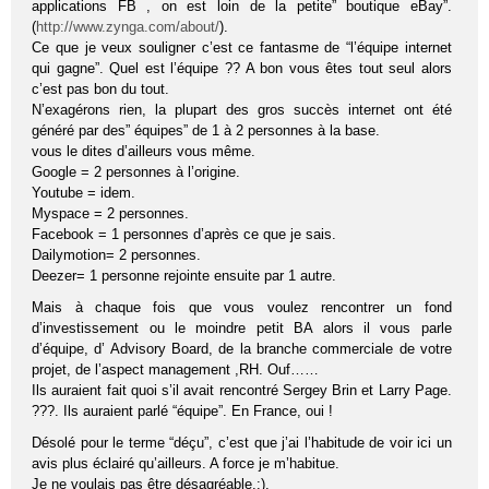
applications FB , on est loin de la petite” boutique eBay”.
(
http://www.zynga.com/about/
).
Ce que je veux souligner c’est ce fantasme de “l’équipe internet
qui gagne”. Quel est l’équipe ?? A bon vous êtes tout seul alors
c’est pas bon du tout.
N’exagérons rien, la plupart des gros succès internet ont été
généré par des” équipes” de 1 à 2 personnes à la base.
vous le dites d’ailleurs vous même.
Google = 2 personnes à l’origine.
Youtube = idem.
Myspace = 2 personnes.
Facebook = 1 personnes d’après ce que je sais.
Dailymotion= 2 personnes.
Deezer= 1 personne rejointe ensuite par 1 autre.
Mais à chaque fois que vous voulez rencontrer un fond
d’investissement ou le moindre petit BA alors il vous parle
d’équipe, d’ Advisory Board, de la branche commerciale de votre
projet, de l’aspect management ,RH. Ouf……
Ils auraient fait quoi s’il avait rencontré Sergey Brin et Larry Page.
???. Ils auraient parlé “équipe”. En France, oui !
Désolé pour le terme “déçu”, c’est que j’ai l’habitude de voir ici un
avis plus éclairé qu’ailleurs. A force je m’habitue.
Je ne voulais pas être désagréable.:).