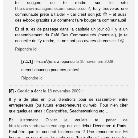
te suggère de te rendre sur le site
http://www.managerunecommunaute.com/
, tu y trouveras une
communauté prête à t’aider – car c’est son job 🙂 – et aussi
des e-book gratuits sur comment faire bouger ta communauté!
Et si tu es de passage dans la capitale un jour où il y a un
rassemblement du Café Des Communautés (mensuel), je te
conseille de t’y rendre, ils ne sont pas avares de conseils! 🙂
Répondre ici
[7.1.1] -
FranÃ§ois
a répondu
le 18 novembre 2009
:
merci beaucoup pour ces pistes!
Répondre ici
[8] -
Cedric
a écrit
le 18 novembre 2009
:
Il y a de plus en plus d’endroits pour se rassembler entre
entrepreneurs (ou futurs entrepreneurs) du web. Pour n’en citer
que quelques unes : Opencoffee, Seednetworking etc…
Et justement Olivier je voulais te parler de
http://paris.startupweekend.org/
qui est début Décembre à Paris.
Peut-être que le concept t’intéressera ? Une rencontre sur 56
heures, un peu dans le style des “hackathons” mais pour les