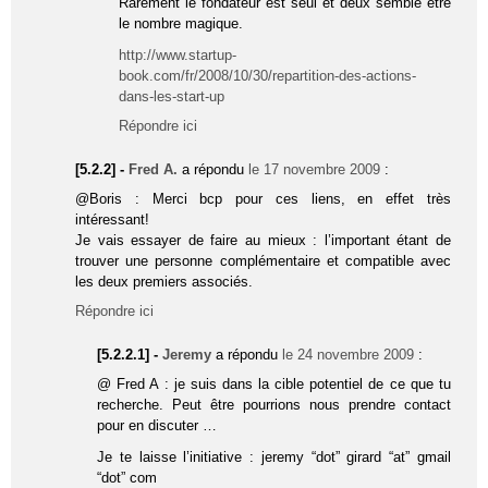
Rarement le fondateur est seul et deux semble être
le nombre magique.
http://www.startup-
book.com/fr/2008/10/30/repartition-des-actions-
dans-les-start-up
Répondre ici
[5.2.2] -
Fred A.
a répondu
le 17 novembre 2009
:
@Boris : Merci bcp pour ces liens, en effet très
intéressant!
Je vais essayer de faire au mieux : l’important étant de
trouver une personne complémentaire et compatible avec
les deux premiers associés.
Répondre ici
[5.2.2.1] -
Jeremy
a répondu
le 24 novembre 2009
:
@ Fred A : je suis dans la cible potentiel de ce que tu
recherche. Peut être pourrions nous prendre contact
pour en discuter …
Je te laisse l’initiative : jeremy “dot” girard “at” gmail
“dot” com