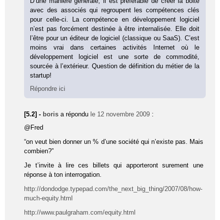
D’une manière générale, il est préférable de créer la boite
avec des associés qui regroupent les compétences clés
pour celle-ci. La compétence en développement logiciel
n’est pas forcément destinée à être internalisée. Elle doit
l’être pour un éditeur de logiciel (classique ou SaaS). C’est
moins vrai dans certaines activités Internet où le
développement logiciel est une sorte de commodité,
sourcée à l’extérieur. Question de définition du métier de la
startup!
Répondre ici
[5.2] -
boris
a répondu
le 12 novembre 2009
:
@Fred
“on veut bien donner un % d’une société qui n’existe pas. Mais
combien?”
Je t’invite à lire ces billets qui apporteront surement une
réponse à ton interrogation.
http://dondodge.typepad.com/the_next_big_thing/2007/08/how-
much-equity.html
http://www.paulgraham.com/equity.html