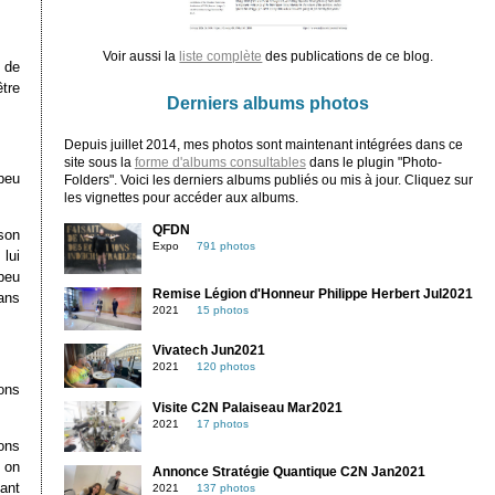
Voir aussi la
liste complète
des publications de ce blog.
 de
tre
Derniers albums photos
Depuis juillet 2014, mes photos sont maintenant intégrées dans ce
site sous la
forme d'albums consultables
dans le plugin "Photo-
peu
Folders". Voici les derniers albums publiés ou mis à jour. Cliquez sur
les vignettes pour accéder aux albums.
QFDN
son
Expo
791 photos
lui
 peu
Remise Légion d'Honneur Philippe Herbert Jul2021
ans
2021
15 photos
Vivatech Jun2021
2021
120 photos
ons
Visite C2N Palaiseau Mar2021
2021
17 photos
ions
, on
Annonce Stratégie Quantique C2N Jan2021
ant
2021
137 photos