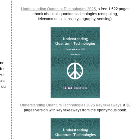
Understanding Quantum Technologies 2025
, a free 1,522 pages
ebook about all quantum technologies (computing,
telecommunications, cryptography, sensing):
ne.
tes
er,
ris
 du
Understanding Quantum Technologies 2025 Key takeaways
, a 38
pages version with key takeaways from the eponymous book.