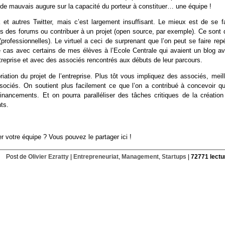
t de mauvais augure sur la capacité du porteur à constituer… une équipe !
 et autres Twitter, mais c’est largement insuffisant. Le mieux est de se fa
ans des forums ou contribuer à un projet (open source, par exemple). Ce sont 
rofessionnelles). Le virtuel a ceci de surprenant que l’on peut se faire repé
e cas avec certains de mes élèves à l’Ecole Centrale qui avaient un blog av
entreprise et avec des associés rencontrés aux débuts de leur parcours.
opriation du projet de l’entreprise. Plus tôt vous impliquez des associés, meil
ssociés. On soutient plus facilement ce que l’on a contribué à concevoir qu
inancements. Et on pourra paralléliser des tâches critiques de la création
nts.
r votre équipe ? Vous pouvez le partager ici !
Post de
Olivier Ezratty
|
Entrepreneuriat
,
Management
,
Startups
|
72771 lectu