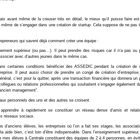
is avant même de la creuser très en détail, le mieux qu’il puisse faire est
 à même de s’engager dans une création de startup. Cela suppose de ne pas ê
ntrepreneurs qui savent déjà comment créer une équipe :
nement supérieur (ou pas…). Il peut prendre des risques car il n’a pas ou 
s’associer avec d’autres jeunes dans le même cas.
 dans certaines conditions bénéficier des ASSEDIC pendant la création de 
eprise. Il peut aussi choisir de prendre un congé de création d’entreprise, 
énéral, c’est pour la quitter, après une transaction financière qui donnera un
collègues ou relations professionnelles qui souhaitent s’engager également d
 “ancien management”.
aux personnels des uns et des autres se croisent.
apprendre à rapidement se constituer un réseau dense d’amis et relati
des réseaux sociaux.
ns d’anciens élèves, les entreprises où l’on a fait ses stages, les associat
ela aide bien, c’est loin d’être indispensable. Dans l’enseignement supérieur
e mes élèves à Centrale constituent des équipes de 2 à 4 personnes, en évit