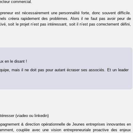
ecteur commercial.
preneur est nécessairement une personnalité forte, donc souvent difficile.
nnels créera rapidement des problèmes. Alors il ne faut pas avoir peur de
é, soit le projet n’est pas intéressant, soit il n’est pas correctement défini,
x en le disant !
l’équipe, mais il ne doit pas pour autant écraser ses associés. Et un leader
éresser (viadeo ou linkedin)
ompagnement & direction opérationnelle de Jeunes entreprises innovantes en
amment, couplée avec une vision entrepreneuriale proactive des enjeux