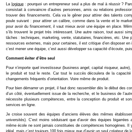
La
logique
: pourquoi un entrepreneur seul a plus de mal à réussir ? Parce
consistait à convaincre d’autres personnes, amis ou relations profession
trouver des financements. Cela va le gêner pour attirer des talents comp
poule suivant : pour attirer un calibre, comme dans la vente et le marketi
pour avoir du financement, il vaut mieux avoir une équipe en place. Même
s’ils trouvent le projet très intéressant. Une autre raison, tout aussi s
tâches : techniques, marketing, vente, statutaires, financières, etc. Une
ressources externes, mais pour certaines, il est critique d’en disposer en i
c’est mener une équipe, c’est aussi développer sa capacité d’écoute, pu
Comment éviter d’être seul
Pour n’importe quel investisseur (business angel, capital risqueur, autre),
le produit et tout le reste. Car tout le succès découlera de la capacit
changements fréquents d’orientation. Voire même de produit.
Pour bien démarrer un projet, il faut donc rassembler dès le début des c
d’un côté, éventuellement issue de la recherche, et le business de l’aut
nécessite plusieurs compétences, entre la conception du produit et son 
services en ligne.
Je croise souvent des équipes d’anciens élèves des mêmes établissem
universités). C’est moins séduisant que d’avoir des équipes bigarrées
même école ne sont jamais constituées de compétences homogènes. Il y e
idéal, mais c’est toujours 100 fois mieux que d’avoir un seul créateur de la