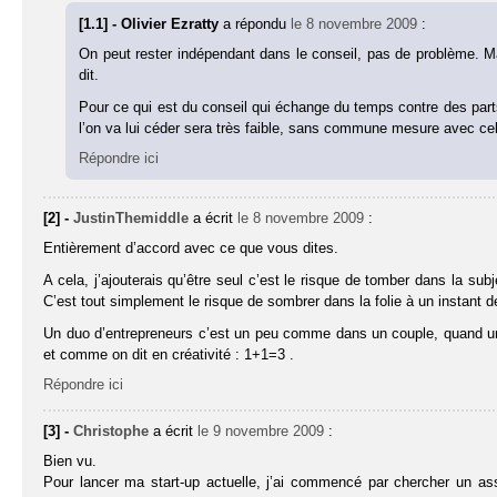
[1.1] - Olivier Ezratty
a répondu
le 8 novembre 2009
:
On peut rester indépendant dans le conseil, pas de problème. M
dit.
Pour ce qui est du conseil qui échange du temps contre des parts
l’on va lui céder sera très faible, sans commune mesure avec cel
Répondre ici
[2] -
JustinThemiddle
a écrit
le 8 novembre 2009
:
Entièrement d’accord avec ce que vous dites.
A cela, j’ajouterais qu’être seul c’est le risque de tomber dans la sub
C’est tout simplement le risque de sombrer dans la folie à un instant de
Un duo d’entrepreneurs c’est un peu comme dans un couple, quand un per
et comme on dit en créativité : 1+1=3 .
Répondre ici
[3] -
Christophe
a écrit
le 9 novembre 2009
:
Bien vu.
Pour lancer ma start-up actuelle, j’ai commencé par chercher un as