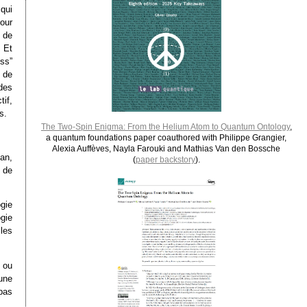
 qui
our
 de
. Et
ss”
e de
 des
tif,
s.
The Two-Spin Enigma: From the Helium Atom to Quantum Ontology
,
a quantum foundations paper coauthored with Philippe Grangier,
Alexia Auffèves, Nayla Farouki and Mathias Van den Bossche
lan,
(
paper backstory
).
 de
gie
gie
les
 ou
une
pas