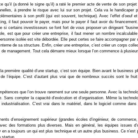
 qu’il (a donné le signe qu’il) a raté le premier acte de vente de son projet
nelles, à prendre le risque avec lui sur son projet. Cela va le handicaper p
lémentaires à son profil (qui est souvent, technique). Avec l’effet d’oeuf et
ng, il faut pouvoir le payer, mais pour le payer il faut avoir du financement
 si certains investisseurs se font fort de vous proposer un dirigeant “busine
imple, est que pour créer une entreprise, il faut mener un nombre incalculabl
 personne isolée est vite débordée. Elle peut certes se faire accompagner par
nterne de sa structure. Enfin, créer une entreprise, c’est créer un corps collec
is de management. Tout cela démarre mieux lorsque l’on commence à plusieur
 la première qualité d’une startup, c’est son équipe. Bien avant le business p
é de l’équipe. C’est d’autant plus vrai que de nombreux succès sont le fruit
ompétences que l’on trouve rarement sur une seule personne. Avec la technolo
re. Sans compter la capacité d’exécution et d’organisation. Même la technolo
industrialisation. C’est vrai dans le matériel, dans le logiciel comme dans 
ents d’enseignement supérieur (grandes écoles d’ingénieur, de commerce,
 avec des formations plus diverses. Mais en général, les équipes issues d’
n a toujours un qui est plus technique et un autre plus business. Ce n’est 
 startup.