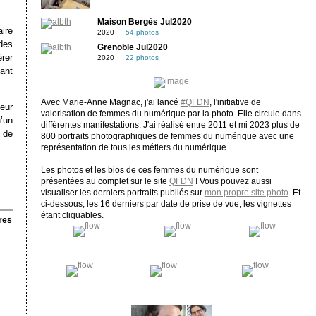
Maison Bergès Jul2020
ire
2020
54 photos
des
Grenoble Jul2020
rer
2020
22 photos
ant
Avec Marie-Anne Magnac, j'ai lancé
#QFDN
, l'initiative de
leur
valorisation de femmes du numérique par la photo. Elle circule dans
’un
différentes manifestations. J'ai réalisé entre 2011 et mi 2023 plus de
 de
800 portraits photographiques de femmes du numérique avec une
représentation de tous les métiers du numérique.
Les photos et les bios de ces femmes du numérique sont
présentées au complet sur le site
QFDN
! Vous pouvez aussi
visualiser les derniers portraits publiés sur
mon propre site photo
. Et
ci-dessous, les 16 derniers par date de prise de vue, les vignettes
étant cliquables.
res