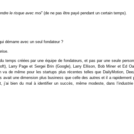
rendre le risque avec moi
” (de ne pas être payé pendant un certain temps).
 qui démarre avec un seul fondateur ?
prise.
rt du temps créées par une équipe de fondateurs, et pas par une seule person
ft), Larry Page et Sergei Brin (Google), Larry Ellison, Bob Miner et Ed Oa
en va de même pour les startups plus récentes telles que DailyMotion, Deez
s avait une dimension plus business que celle des autres et il a rapidement p
t, j’ai bien du mal à identifier un succès, même modeste, dans l’industrie