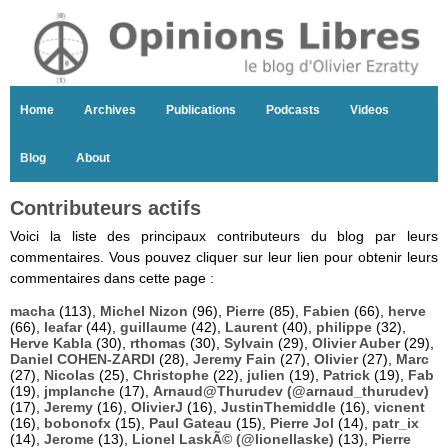
Home
Archives
Publications
Podcasts
Videos
Blog
About
Contributeurs actifs
Voici la liste des principaux contributeurs du blog par leurs
commentaires. Vous pouvez cliquer sur leur lien pour obtenir leurs
commentaires dans cette page :
macha
(113),
Michel Nizon
(96),
Pierre
(85),
Fabien
(66),
herve
(66),
leafar
(44),
guillaume
(42),
Laurent
(40),
philippe
(32),
Herve Kabla
(30),
rthomas
(30),
Sylvain
(29),
Olivier Auber
(29),
Daniel COHEN-ZARDI
(28),
Jeremy Fain
(27),
Olivier
(27),
Marc
(27),
Nicolas
(25),
Christophe
(22),
julien
(19),
Patrick
(19),
Fab
(19),
jmplanche
(17),
Arnaud@Thurudev (@arnaud_thurudev)
(17),
Jeremy
(16),
OlivierJ
(16),
JustinThemiddle
(16),
vicnent
(16),
bobonofx
(15),
Paul Gateau
(15),
Pierre Jol
(14),
patr_ix
(14),
Jerome
(13),
Lionel LaskÃ© (@lionellaske)
(13),
Pierre