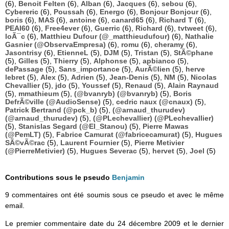
(6),
Benoit Felten
(6),
Alban
(6),
Jacques
(6),
sebou
(6),
Cybereric
(6),
Poussah
(6),
Energo
(6),
Bonjour Bonjour
(6),
boris
(6),
MAS
(6),
antoine
(6),
canard65
(6),
Richard T
(6),
PEAI60
(6),
Free4ever
(6),
Guerric
(6),
Richard
(6),
tvtweet
(6),
loÃ¯c
(6),
Matthieu Dufour (@_matthieudufour)
(6),
Nathalie
Gasnier (@ObservaEmpresa)
(6),
romu
(6),
cheramy
(6),
Jasontrisy
(6),
EtienneL
(5),
DJM
(5),
Tristan
(5),
StÃ©phane
(5),
Gilles
(5),
Thierry
(5),
Alphonse
(5),
apbianco
(5),
dePassage
(5),
Sans_importance
(5),
AurÃ©lien
(5),
herve
lebret
(5),
Alex
(5),
Adrien
(5),
Jean-Denis
(5),
NM
(5),
Nicolas
Chevallier
(5),
jdo
(5),
Youssef
(5),
Renaud
(5),
Alain Raynaud
(5),
mmathieum
(5),
(@bvanryb) (@bvanryb)
(5),
Boris
DefrÃ©ville (@AudioSense)
(5),
cedric naux (@cnaux)
(5),
Patrick Bertrand (@pck_b)
(5),
(@arnaud_thurudev)
(@arnaud_thurudev)
(5),
(@PLechevallier) (@PLechevallier)
(5),
Stanislas Segard (@El_Stanou)
(5),
Pierre Mawas
(@PemLT)
(5),
Fabrice Camurat (@fabricecamurat)
(5),
Hugues
SÃ©vÃ©rac
(5),
Laurent Fournier
(5),
Pierre Metivier
(@PierreMetivier)
(5),
Hugues Severac
(5),
hervet
(5),
Joel
(5)
Contributions sous le pseudo
Benjamin
9 commentaires ont été soumis sous ce pseudo et avec le même
email.
Le premier commentaire date du 24 décembre 2009 et le dernier