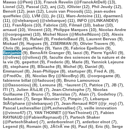
Mawas (@Pem)
(13),
Franck Revelin (@FranckAtDell)
(13),
Lionel
(12),
Pascal
(12),
anj
(12),
/Olivier
(12),
Phil Jeudy
(12),
Benoit
(12),
jean
(12),
Louis van Proosdij
(11),
jean-eudes
queffelec
(11),
LVM
(11),
jlc
(11),
Marc-Antoine
(11),
dparmen1
(11),
(@slebarque) (@slebarque)
(11),
INFO (@LINKANDEV)
(11),
FranÃ§ois
(10),
Fabrice
(10),
Filmail
(10),
babar
(10),
arnaud
(10),
Vincent
(10),
Philippe Marques
(10),
Nicolas Andre
(@corpogame)
(10),
Michel Nizon (@MichelNizon)
(10),
Alexis
(9),
David
(9),
Rafael
(9),
FredericBaud
(9),
Laurent Bervas
(9),
Mickael
(9),
Hugues
(9),
ZISERMAN
(9),
Olivier Travers
(9),
Chris
(9),
jequeffelec
(9),
Yann
(9),
Fabrice Epelboin
(9),
Benjamin
(9),
BenoÃ®t Granger
(9),
laozi
(9),
Pierre YgriÃ©
(9),
(@olivez) (@olivez)
(9),
faculte des sciences de la nature et de
la vie
(9),
gepettot
(9),
Frederic
(8),
Marie
(8),
Yannick Lejeune
(8),
stephane
(8),
BScache
(8),
Michel
(8),
Daniel
(8),
Emmanuel
(8),
Jean-Philippe
(8),
startuper
(8),
Fred A.
(8),
@FredOu_
(8),
Nicolas Bry (@NicoBry)
(8),
@corpogame
(8),
fabienne billat (@fadouce)
(8),
Bruno Lamouroux
(@Dassoniou)
(8),
Lereune
(8),
~laurent
(7),
Patrice
(7),
JB
(7),
ITI
(7),
Julien Ã‰LIE
(7),
Jean-Christophe
(7),
Nicolas
Guillaume
(7),
Bruno
(7),
Stanislas
(7),
Alain
(7),
Godefroy
(7),
Sebastien
(7),
Serge Meunier
(7),
Pimpin
(7),
Lebarque
StÃ©phane (@slebarque)
(7),
Jean-Renaud ROY (@jr_roy)
(7),
Pascal Lechevallier (@PLechevallier)
(7),
veille innovation
(@vinno47)
(7),
YAN THOINET (@YanThoinet)
(7),
Fabien
RAYNAUD (@FabienRaynaud)
(7),
Partech Shaker
(@PartechShaker)
(7),
arderborelnot
(7),
arderbor elnot
(7),
Legend
(6),
Romain
(6),
JÃ©rÃ´me
(6),
Paul
(6),
Eric
(6),
Serge