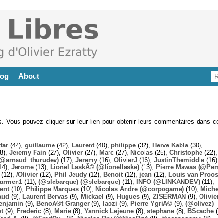
log
About
es. Vous pouvez cliquer sur leur lien pour obtenir leurs commentaires dans ce
far
(44),
guillaume
(42),
Laurent
(40),
philippe
(32),
Herve Kabla
(30),
8),
Jeremy Fain
(27),
Olivier
(27),
Marc
(27),
Nicolas
(25),
Christophe
(22),
@arnaud_thurudev)
(17),
Jeremy
(16),
OlivierJ
(16),
JustinThemiddle
(16)
14),
Jerome
(13),
Lionel LaskÃ© (@lionellaske)
(13),
Pierre Mawas (@Pe
(12),
/Olivier
(12),
Phil Jeudy
(12),
Benoit
(12),
jean
(12),
Louis van Proos
armen1
(11),
(@slebarque) (@slebarque)
(11),
INFO (@LINKANDEV)
(11),
ent
(10),
Philippe Marques
(10),
Nicolas Andre (@corpogame)
(10),
Miche
aud
(9),
Laurent Bervas
(9),
Mickael
(9),
Hugues
(9),
ZISERMAN
(9),
Olivie
enjamin
(9),
BenoÃ®t Granger
(9),
laozi
(9),
Pierre YgriÃ©
(9),
(@olivez)
ot
(9),
Frederic
(8),
Marie
(8),
Yannick Lejeune
(8),
stephane
(8),
BScache
(