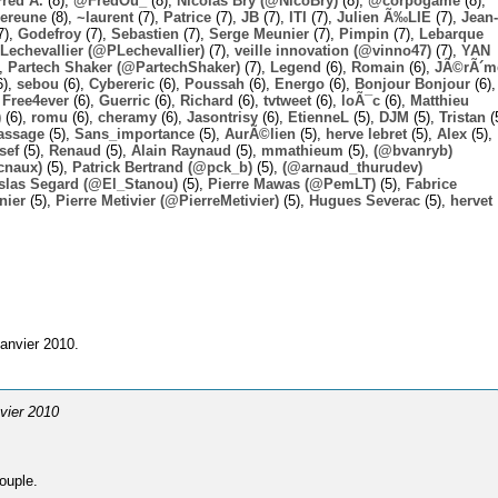
Fred A.
(8),
@FredOu_
(8),
Nicolas Bry (@NicoBry)
(8),
@corpogame
(8),
ereune
(8),
~laurent
(7),
Patrice
(7),
JB
(7),
ITI
(7),
Julien Ã‰LIE
(7),
Jean-
7),
Godefroy
(7),
Sebastien
(7),
Serge Meunier
(7),
Pimpin
(7),
Lebarque
Lechevallier (@PLechevallier)
(7),
veille innovation (@vinno47)
(7),
YAN
),
Partech Shaker (@PartechShaker)
(7),
Legend
(6),
Romain
(6),
JÃ©rÃ´m
6),
sebou
(6),
Cybereric
(6),
Poussah
(6),
Energo
(6),
Bonjour Bonjour
(6),
,
Free4ever
(6),
Guerric
(6),
Richard
(6),
tvtweet
(6),
loÃ¯c
(6),
Matthieu
)
(6),
romu
(6),
cheramy
(6),
Jasontrisy
(6),
EtienneL
(5),
DJM
(5),
Tristan
(
assage
(5),
Sans_importance
(5),
AurÃ©lien
(5),
herve lebret
(5),
Alex
(5),
sef
(5),
Renaud
(5),
Alain Raynaud
(5),
mmathieum
(5),
(@bvanryb)
cnaux)
(5),
Patrick Bertrand (@pck_b)
(5),
(@arnaud_thurudev)
slas Segard (@El_Stanou)
(5),
Pierre Mawas (@PemLT)
(5),
Fabrice
nier
(5),
Pierre Metivier (@PierreMetivier)
(5),
Hugues Severac
(5),
hervet
anvier 2010.
nvier 2010
ouple.