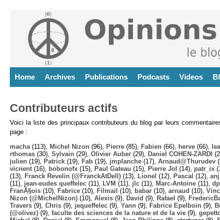
Home
Archives
Publications
Podcasts
Videos
B
Contributeurs actifs
Voici la liste des principaux contributeurs du blog par leurs commentair
page :
macha
(113),
Michel Nizon
(96),
Pierre
(85),
Fabien
(66),
herve
(66),
lea
rthomas
(30),
Sylvain
(29),
Olivier Auber
(29),
Daniel COHEN-ZARDI
(2
julien
(19),
Patrick
(19),
Fab
(19),
jmplanche
(17),
Arnaud@Thurudev (
vicnent
(16),
bobonofx
(15),
Paul Gateau
(15),
Pierre Jol
(14),
patr_ix
(
(13),
Franck Revelin (@FranckAtDell)
(13),
Lionel
(12),
Pascal
(12),
anj
(11),
jean-eudes queffelec
(11),
LVM
(11),
jlc
(11),
Marc-Antoine
(11),
dp
FranÃ§ois
(10),
Fabrice
(10),
Filmail
(10),
babar
(10),
arnaud
(10),
Vinc
Nizon (@MichelNizon)
(10),
Alexis
(9),
David
(9),
Rafael
(9),
FredericB
Travers
(9),
Chris
(9),
jequeffelec
(9),
Yann
(9),
Fabrice Epelboin
(9),
B
(@olivez)
(9),
faculte des sciences de la nature et de la vie
(9),
gepett