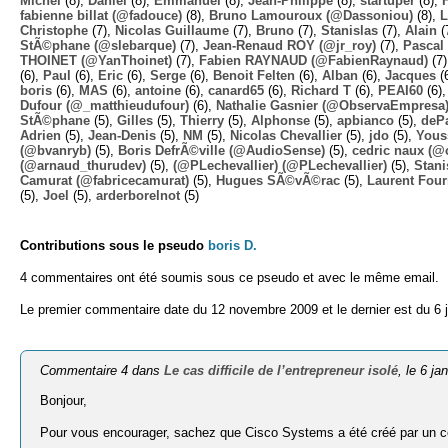
Michel
(8),
Daniel
(8),
Emmanuel
(8),
Jean-Philippe
(8),
startuper
(8),
fabienne billat (@fadouce)
(8),
Bruno Lamouroux (@Dassoniou)
(8),
L
Christophe
(7),
Nicolas Guillaume
(7),
Bruno
(7),
Stanislas
(7),
Alain
(
StÃ©phane (@slebarque)
(7),
Jean-Renaud ROY (@jr_roy)
(7),
Pascal 
THOINET (@YanThoinet)
(7),
Fabien RAYNAUD (@FabienRaynaud)
(7
(6),
Paul
(6),
Eric
(6),
Serge
(6),
Benoit Felten
(6),
Alban
(6),
Jacques
(
boris
(6),
MAS
(6),
antoine
(6),
canard65
(6),
Richard T
(6),
PEAI60
(6)
Dufour (@_matthieudufour)
(6),
Nathalie Gasnier (@ObservaEmpresa
StÃ©phane
(5),
Gilles
(5),
Thierry
(5),
Alphonse
(5),
apbianco
(5),
deP
Adrien
(5),
Jean-Denis
(5),
NM
(5),
Nicolas Chevallier
(5),
jdo
(5),
Yous
(@bvanryb)
(5),
Boris DefrÃ©ville (@AudioSense)
(5),
cedric naux (@
(@arnaud_thurudev)
(5),
(@PLechevallier) (@PLechevallier)
(5),
Stani
Camurat (@fabricecamurat)
(5),
Hugues SÃ©vÃ©rac
(5),
Laurent Four
(5),
Joel
(5),
arderborelnot
(5)
Contributions sous le pseudo
boris D.
4 commentaires ont été soumis sous ce pseudo et avec le même email.
Le premier commentaire date du 12 novembre 2009 et le dernier est du 6 j
Commentaire 4 dans
Le cas difficile de l’entrepreneur isolé
, le 6 ja
Bonjour,
Pour vous encourager, sachez que Cisco Systems a été créé par un c