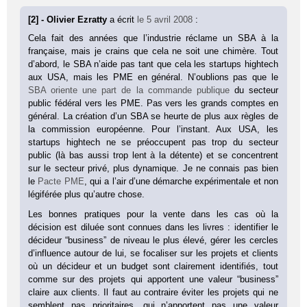
[2] - Olivier Ezratty
a écrit
le 5 avril 2008
:
Cela fait des années que l’industrie réclame un SBA à la
française, mais je crains que cela ne soit une chimère. Tout
d’abord, le SBA n’aide pas tant que cela les startups hightech
aux USA, mais les PME en général. N’oublions pas que le
SBA oriente une part de la commande publique
du secteur
public fédéral vers les PME. Pas vers les grands comptes en
général. La création d’un SBA se heurte de plus aux règles de
la commission européenne. Pour l’instant. Aux USA, les
startups hightech ne se préoccupent pas trop du secteur
public (là bas aussi trop lent à la détente) et se concentrent
sur le secteur privé, plus dynamique. Je ne connais pas bien
le
Pacte PME
, qui a l’air d’une démarche expérimentale et non
légiférée plus qu’autre chose.
Les bonnes pratiques pour la vente dans les cas où la
décision est diluée sont connues dans les livres : identifier le
décideur “business” de niveau le plus élevé, gérer les cercles
d’influence autour de lui, se focaliser sur les projets et clients
où un décideur et un budget sont clairement identifiés, tout
comme sur des projets qui apportent une valeur “business”
claire aux clients. Il faut au contraire éviter les projets qui ne
semblent pas prioritaires, qui n’apportent pas une valeur