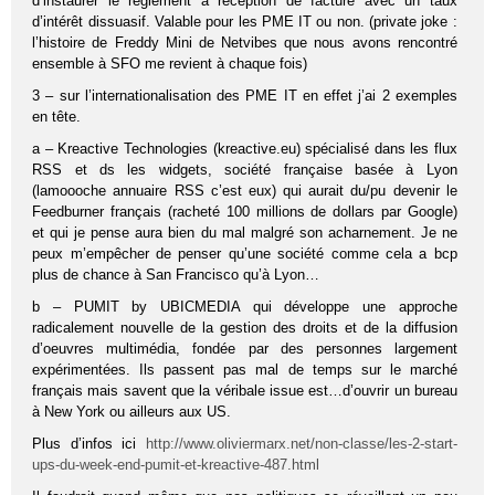
d’instaurer le réglement à reception de facture avec un taux
d’intérêt dissuasif. Valable pour les PME IT ou non. (private joke :
l’histoire de Freddy Mini de Netvibes que nous avons rencontré
ensemble à SFO me revient à chaque fois)
3 – sur l’internationalisation des PME IT en effet j’ai 2 exemples
en tête.
a – Kreactive Technologies (kreactive.eu) spécialisé dans les flux
RSS et ds les widgets, société française basée à Lyon
(lamoooche annuaire RSS c’est eux) qui aurait du/pu devenir le
Feedburner français (racheté 100 millions de dollars par Google)
et qui je pense aura bien du mal malgré son acharnement. Je ne
peux m’empêcher de penser qu’une société comme cela a bcp
plus de chance à San Francisco qu’à Lyon…
b – PUMIT by UBICMEDIA qui développe une approche
radicalement nouvelle de la gestion des droits et de la diffusion
d’oeuvres multimédia, fondée par des personnes largement
expérimentées. Ils passent pas mal de temps sur le marché
français mais savent que la véribale issue est…d’ouvrir un bureau
à New York ou ailleurs aux US.
Plus d’infos ici
http://www.oliviermarx.net/non-classe/les-2-start-
ups-du-week-end-pumit-et-kreactive-487.html