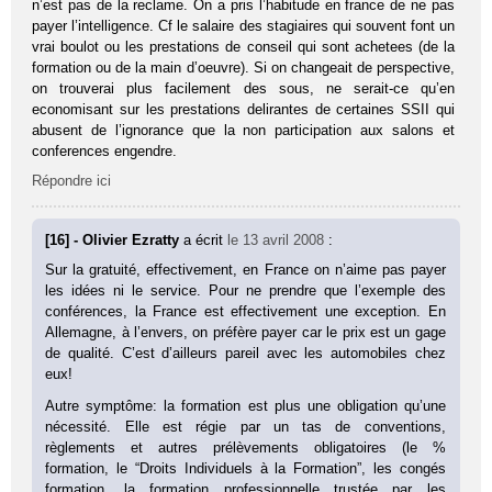
n’est pas de la reclame. On a pris l’habitude en france de ne pas
payer l’intelligence. Cf le salaire des stagiaires qui souvent font un
vrai boulot ou les prestations de conseil qui sont achetees (de la
formation ou de la main d’oeuvre). Si on changeait de perspective,
on trouverai plus facilement des sous, ne serait-ce qu’en
economisant sur les prestations delirantes de certaines SSII qui
abusent de l’ignorance que la non participation aux salons et
conferences engendre.
Répondre ici
[16] - Olivier Ezratty
a écrit
le 13 avril 2008
:
Sur la gratuité, effectivement, en France on n’aime pas payer
les idées ni le service. Pour ne prendre que l’exemple des
conférences, la France est effectivement une exception. En
Allemagne, à l’envers, on préfère payer car le prix est un gage
de qualité. C’est d’ailleurs pareil avec les automobiles chez
eux!
Autre symptôme: la formation est plus une obligation qu’une
nécessité. Elle est régie par un tas de conventions,
règlements et autres prélèvements obligatoires (le %
formation, le “Droits Individuels à la Formation”, les congés
formation, la formation professionnelle trustée par les