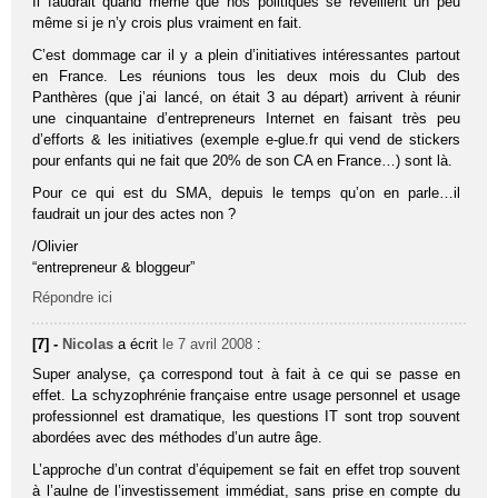
Il faudrait quand même que nos politiques se réveillent un peu
même si je n’y crois plus vraiment en fait.
C’est dommage car il y a plein d’initiatives intéressantes partout
en France. Les réunions tous les deux mois du Club des
Panthères (que j’ai lancé, on était 3 au départ) arrivent à réunir
une cinquantaine d’entrepreneurs Internet en faisant très peu
d’efforts & les initiatives (exemple e-glue.fr qui vend de stickers
pour enfants qui ne fait que 20% de son CA en France…) sont là.
Pour ce qui est du SMA, depuis le temps qu’on en parle…il
faudrait un jour des actes non ?
/Olivier
“entrepreneur & bloggeur”
Répondre ici
[7] -
Nicolas
a écrit
le 7 avril 2008
:
Super analyse, ça correspond tout à fait à ce qui se passe en
effet. La schyzophrénie française entre usage personnel et usage
professionnel est dramatique, les questions IT sont trop souvent
abordées avec des méthodes d’un autre âge.
L’approche d’un contrat d’équipement se fait en effet trop souvent
à l’aulne de l’investissement immédiat, sans prise en compte du