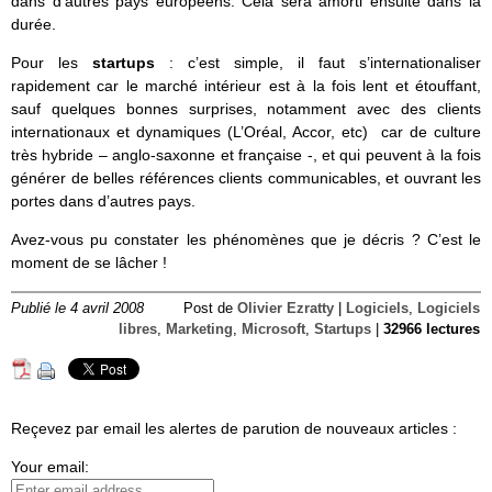
dans d’autres pays européens. Cela sera amorti ensuite dans la
durée.
Pour les
startups
: c’est simple, il faut s’internationaliser
rapidement car le marché intérieur est à la fois lent et étouffant,
sauf quelques bonnes surprises, notamment avec des clients
internationaux et dynamiques (L’Oréal, Accor, etc) car de culture
très hybride – anglo-saxonne et française -, et qui peuvent à la fois
générer de belles références clients communicables, et ouvrant les
portes dans d’autres pays.
Avez-vous pu constater les phénomènes que je décris ? C’est le
moment de se lâcher !
Publié le 4 avril 2008
Post de
Olivier Ezratty
|
Logiciels
,
Logiciels
libres
,
Marketing
,
Microsoft
,
Startups
|
32966 lectures
Reçevez par email les alertes de parution de nouveaux articles :
Your email: