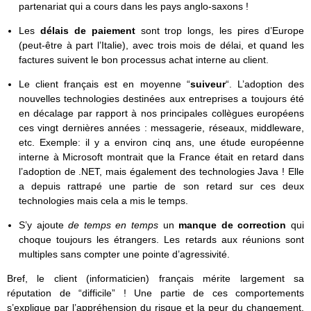
partenariat qui a cours dans les pays anglo-saxons !
Les
délais de paiement
sont trop longs, les pires d’Europe
(peut-être à part l’Italie), avec trois mois de délai, et quand les
factures suivent le bon processus achat interne au client.
Le client français est en moyenne “
suiveur
“. L’adoption des
nouvelles technologies destinées aux entreprises a toujours été
en décalage par rapport à nos principales collègues européens
ces vingt dernières années : messagerie, réseaux, middleware,
etc. Exemple: il y a environ cinq ans, une étude européenne
interne à Microsoft montrait que la France était en retard dans
l’adoption de .NET, mais également des technologies Java ! Elle
a depuis rattrapé une partie de son retard sur ces deux
technologies mais cela a mis le temps.
S’y ajoute
de temps en temps
un
manque de correction
qui
choque toujours les étrangers. Les retards aux réunions sont
multiples sans compter une pointe d’agressivité.
Bref, le client (informaticien) français mérite largement sa
réputation de “difficile” ! Une partie de ces comportements
s’explique par l’appréhension du risque et la peur du changement.