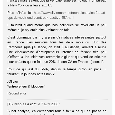
français mais savent que la véribale issue est…d’ouvrir un bureau
à New York ou ailleurs aux US.
Plus d’infos ici
http://www.oliviermarx.net/non-classe/les-2-start-
ups-du-week-end-pumit-et-kreactive-487.html
Il faudrait quand même que nos politiques se réveillent un peu
même si je n’y crois plus vraiment en fait.
C’est dommage car il y a plein d’initiatives intéressantes partout
en France. Les réunions tous les deux mois du Club des
Panthères (que j’ai lancé, on était 3 au départ) arrivent à réunir
une cinquantaine d’entrepreneurs Internet en faisant très peu
d’efforts & les initiatives (exemple e-glue.fr qui vend de stickers
pour enfants qui ne fait que 20% de son CA en France…) sont là.
Pour ce qui est du SMA, depuis le temps qu’on en parle…il
faudrait un jour des actes non ?
/Olivier
“entrepreneur & bloggeur”
Répondre ici
[7] -
Nicolas
a écrit
le 7 avril 2008
:
Super analyse, ça correspond tout à fait à ce qui se passe en