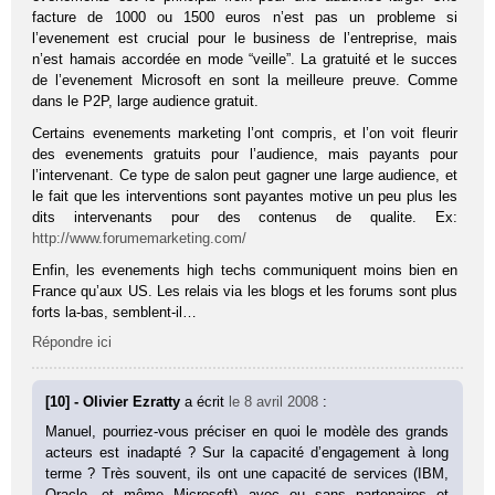
facture de 1000 ou 1500 euros n’est pas un probleme si
l’evenement est crucial pour le business de l’entreprise, mais
n’est hamais accordée en mode “veille”. La gratuité et le succes
de l’evenement Microsoft en sont la meilleure preuve. Comme
dans le P2P, large audience gratuit.
Certains evenements marketing l’ont compris, et l’on voit fleurir
des evenements gratuits pour l’audience, mais payants pour
l’intervenant. Ce type de salon peut gagner une large audience, et
le fait que les interventions sont payantes motive un peu plus les
dits intervenants pour des contenus de qualite. Ex:
http://www.forumemarketing.com/
Enfin, les evenements high techs communiquent moins bien en
France qu’aux US. Les relais via les blogs et les forums sont plus
forts la-bas, semblent-il…
Répondre ici
[10] - Olivier Ezratty
a écrit
le 8 avril 2008
:
Manuel, pourriez-vous préciser en quoi le modèle des grands
acteurs est inadapté ? Sur la capacité d’engagement à long
terme ? Très souvent, ils ont une capacité de services (IBM,
Oracle, et même Microsoft) avec ou sans partenaires et