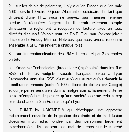
2 – sur les délais de paiement, il n’y a qu’en France que l’on paie
à 60 jours le 10 voire 90 jours. Aberrant et suicidaire. En tant que
dirigeant d’une TPE, vous ne pouvez pas imaginer l’énergie
perdue à récupérer l’argent du. Il serait tellement simple
d’instaurer le réglement à reception de facture avec un taux
d’intérêt dissuasif. Valable pour les PME IT ou non. (private joke :
l’histoire de Freddy Mini de Netvibes que nous avons rencontré
ensemble à SFO me revient à chaque fois)
3 – sur l’internationalisation des PME IT en effet j’ai 2 exemples
en tête.
a – Kreactive Technologies (kreactive.eu) spécialisé dans les flux
RSS et ds les widgets, société française basée à Lyon
(lamoooche annuaire RSS c’est eux) qui aurait du/pu devenir le
Feedburner français (racheté 100 millions de dollars par Google)
et qui je pense aura bien du mal malgré son acharnement. Je ne
peux m’empêcher de penser qu’une société comme cela a bcp
plus de chance à San Francisco qu’à Lyon…
b – PUMIT by UBICMEDIA qui développe une approche
radicalement nouvelle de la gestion des droits et de la diffusion
d’oeuvres multimédia, fondée par des personnes largement
expérimentées. Ils passent pas mal de temps sur le marché