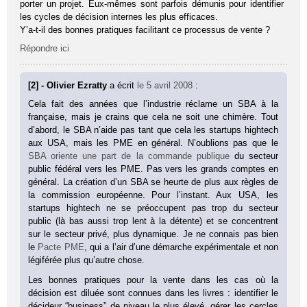
porter un projet. Eux-mêmes sont parfois démunis pour identifier
les cycles de décision internes les plus efficaces.
Y’a-t-il des bonnes pratiques facilitant ce processus de vente ?
Répondre ici
[2] - Olivier Ezratty
a écrit
le 5 avril 2008
:
Cela fait des années que l’industrie réclame un SBA à la
française, mais je crains que cela ne soit une chimère. Tout
d’abord, le SBA n’aide pas tant que cela les startups hightech
aux USA, mais les PME en général. N’oublions pas que le
SBA oriente une part de la commande publique
du secteur
public fédéral vers les PME. Pas vers les grands comptes en
général. La création d’un SBA se heurte de plus aux règles de
la commission européenne. Pour l’instant. Aux USA, les
startups hightech ne se préoccupent pas trop du secteur
public (là bas aussi trop lent à la détente) et se concentrent
sur le secteur privé, plus dynamique. Je ne connais pas bien
le
Pacte PME
, qui a l’air d’une démarche expérimentale et non
légiférée plus qu’autre chose.
Les bonnes pratiques pour la vente dans les cas où la
décision est diluée sont connues dans les livres : identifier le
décideur “business” de niveau le plus élevé, gérer les cercles