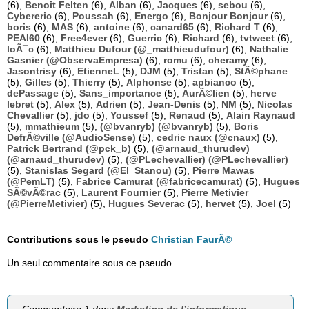
(6),
Benoit Felten
(6),
Alban
(6),
Jacques
(6),
sebou
(6),
Cybereric
(6),
Poussah
(6),
Energo
(6),
Bonjour Bonjour
(6),
boris
(6),
MAS
(6),
antoine
(6),
canard65
(6),
Richard T
(6),
PEAI60
(6),
Free4ever
(6),
Guerric
(6),
Richard
(6),
tvtweet
(6),
loÃ¯c
(6),
Matthieu Dufour (@_matthieudufour)
(6),
Nathalie
Gasnier (@ObservaEmpresa)
(6),
romu
(6),
cheramy
(6),
Jasontrisy
(6),
EtienneL
(5),
DJM
(5),
Tristan
(5),
StÃ©phane
(5),
Gilles
(5),
Thierry
(5),
Alphonse
(5),
apbianco
(5),
dePassage
(5),
Sans_importance
(5),
AurÃ©lien
(5),
herve
lebret
(5),
Alex
(5),
Adrien
(5),
Jean-Denis
(5),
NM
(5),
Nicolas
Chevallier
(5),
jdo
(5),
Youssef
(5),
Renaud
(5),
Alain Raynaud
(5),
mmathieum
(5),
(@bvanryb) (@bvanryb)
(5),
Boris
DefrÃ©ville (@AudioSense)
(5),
cedric naux (@cnaux)
(5),
Patrick Bertrand (@pck_b)
(5),
(@arnaud_thurudev)
(@arnaud_thurudev)
(5),
(@PLechevallier) (@PLechevallier)
(5),
Stanislas Segard (@El_Stanou)
(5),
Pierre Mawas
(@PemLT)
(5),
Fabrice Camurat (@fabricecamurat)
(5),
Hugues
SÃ©vÃ©rac
(5),
Laurent Fournier
(5),
Pierre Metivier
(@PierreMetivier)
(5),
Hugues Severac
(5),
hervet
(5),
Joel
(5)
Contributions sous le pseudo
Christian FaurÃ©
Un seul commentaire sous ce pseudo.