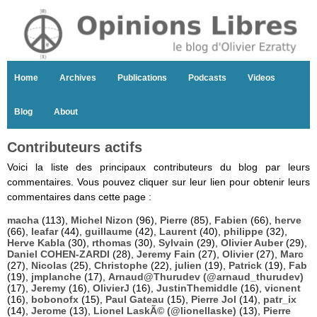
Home
Archives
Publications
Podcasts
Videos
Blog
About
Contributeurs actifs
Voici la liste des principaux contributeurs du blog par leurs
commentaires. Vous pouvez cliquer sur leur lien pour obtenir leurs
commentaires dans cette page :
macha
(113),
Michel Nizon
(96),
Pierre
(85),
Fabien
(66),
herve
(66),
leafar
(44),
guillaume
(42),
Laurent
(40),
philippe
(32),
Herve Kabla
(30),
rthomas
(30),
Sylvain
(29),
Olivier Auber
(29),
Daniel COHEN-ZARDI
(28),
Jeremy Fain
(27),
Olivier
(27),
Marc
(27),
Nicolas
(25),
Christophe
(22),
julien
(19),
Patrick
(19),
Fab
(19),
jmplanche
(17),
Arnaud@Thurudev (@arnaud_thurudev)
(17),
Jeremy
(16),
OlivierJ
(16),
JustinThemiddle
(16),
vicnent
(16),
bobonofx
(15),
Paul Gateau
(15),
Pierre Jol
(14),
patr_ix
(14),
Jerome
(13),
Lionel LaskÃ© (@lionellaske)
(13),
Pierre