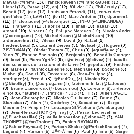
Mawas (@Pem)
(13),
Franck Revelin (@FranckAtDell)
(13),
Lionel
(12),
Pascal
(12),
anj
(12),
/Olivier
(12),
Phil Jeudy
(12),
Benoit
(12),
jean
(12),
Louis van Proosdij
(11),
jean-eudes
queffelec
(11),
LVM
(11),
jlc
(11),
Marc-Antoine
(11),
dparmen1
(11),
(@slebarque) (@slebarque)
(11),
INFO (@LINKANDEV)
(11),
FranÃ§ois
(10),
Fabrice
(10),
Filmail
(10),
babar
(10),
arnaud
(10),
Vincent
(10),
Philippe Marques
(10),
Nicolas Andre
(@corpogame)
(10),
Michel Nizon (@MichelNizon)
(10),
arderborelnot
(10),
Alexis
(9),
David
(9),
Rafael
(9),
FredericBaud
(9),
Laurent Bervas
(9),
Mickael
(9),
Hugues
(9),
ZISERMAN
(9),
Olivier Travers
(9),
Chris
(9),
jequeffelec
(9),
Yann
(9),
Fabrice Epelboin
(9),
Benjamin
(9),
BenoÃ®t Granger
(9),
laozi
(9),
Pierre YgriÃ©
(9),
(@olivez) (@olivez)
(9),
faculte
des sciences de la nature et de la vie
(9),
gepettot
(9),
Frederic
(8),
Marie
(8),
Yannick Lejeune
(8),
stephane
(8),
BScache
(8),
Michel
(8),
Daniel
(8),
Emmanuel
(8),
Jean-Philippe
(8),
startuper
(8),
Fred A.
(8),
@FredOu_
(8),
Nicolas Bry
(@NicoBry)
(8),
@corpogame
(8),
fabienne billat (@fadouce)
(8),
Bruno Lamouroux (@Dassoniou)
(8),
Lereune
(8),
arderbor
elnot
(8),
~laurent
(7),
Patrice
(7),
JB
(7),
ITI
(7),
Julien Ã‰LIE
(7),
Jean-Christophe
(7),
Nicolas Guillaume
(7),
Bruno
(7),
Stanislas
(7),
Alain
(7),
Godefroy
(7),
Sebastien
(7),
Serge
Meunier
(7),
Pimpin
(7),
Lebarque StÃ©phane (@slebarque)
(7),
Jean-Renaud ROY (@jr_roy)
(7),
Pascal Lechevallier
(@PLechevallier)
(7),
veille innovation (@vinno47)
(7),
YAN
THOINET (@YanThoinet)
(7),
Fabien RAYNAUD
(@FabienRaynaud)
(7),
Partech Shaker (@PartechShaker)
(7),
Legend
(6),
Romain
(6),
JÃ©rÃ´me
(6),
Paul
(6),
Eric
(6),
Serge